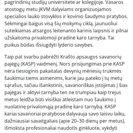
pagrindinių studijų universitete ar kolegijoje. Vasaros
atostogų metu JKVM dalyviams organizuojamos
specialios lauko stovyklos ir kovinio šaudymo pratybos.
Sėkmingai baigus visą šių mokymų ciklą, jaunuoliui
suteikiamas atsargos leitenanto karinis laipsnis ir pilnai
užskaitoma privalomoji pradinė karo tarnyba. Tai
puikus būdas išsiugdyti lyderio savybes.
Taip pat svarbu pabrėžti Krašto apsaugos savanorių
pajėgų (KASP) vaidmenį. Nors prisijungimas prie KASP
nėra tiesioginis pakaitalas devynių mėnesių trukmės
šaukimui tiems asmenims, kurie jau pateko į tų metų
sąrašus, tačiau išankstinis, savanoriškas įstojimas į šias
pajėgas ir aktyvi tarnyba ten ne trumpiau kaip trejus
metus leidžia būti visiškai atleistam nuo šaukimo į
nuolatinę privalomąją pradinę karo tarnybą. KASP
kariai savanoriai pratybose dalyvauja savo laisvu laiku,
dažniausiai savaitgaliais (apie 20–30 dienų per metus),
išmoksta profesionaliai naudotis ginkluote, vykdyti