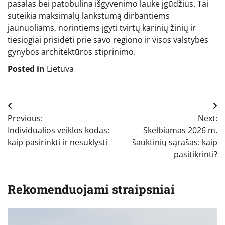
pasalas bei patobulina išgyvenimo lauke įgūdžius. Tai
suteikia maksimalų lankstumą dirbantiems
jaunuoliams, norintiems įgyti tvirtų karinių žinių ir
tiesiogiai prisidėti prie savo regiono ir visos valstybės
gynybos architektūros stiprinimo.
Posted in
Lietuva
Navigacija
Previous:
Next:
tarp
Individualios veiklos kodas:
Skelbiamas 2026 m.
įrašų
kaip pasirinkti ir nesuklysti
šauktinių sąrašas: kaip
pasitikrinti?
Rekomenduojami straipsniai