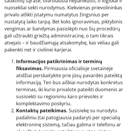
šauktinių sąraše, svarbiausia nepanikuoti, o logiškai ir
nuosekliai sekti nurodymus. Kiekvienas prievolininkas
privalo atlikti įstatymu numatytus žingsnius per
nustatytą laiko tarpą. Bet koks ignoravimas, piktybinis
vengimas ar bandymas pasislėpti nuo šių procedūrų
gali užtraukti griežtą administracinę, o tam tikrais
atvejais – ir baudžiamąją atsakomybę, kas vėliau gali
pakenkti net ir civilinei karjerai.
Informacijos patikrinimas ir terminų
fiksavimas.
Pirmiausia oficialioje svetainėje
atidžiai perskaitykite prie jūsų pavardės pateiktą
informaciją. Ten bus aiškiai nurodytas konkretus
terminas, iki kurio privalote pateikti duomenis ar
susisiekti su regioniniu karo prievolės ir
komplektavimo poskyriu.
Kontaktų pateikimas.
Susisiekę su nurodytu
padaliniu (tai patogiausia padaryti per specialią
elektroninę sistemą, tačiau galima ir telefonu ar