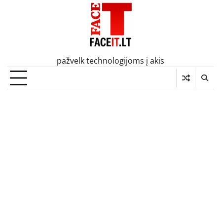
Skip
to
content
pažvelk technologijoms į akis