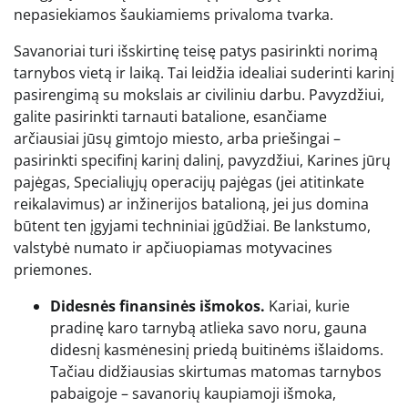
nepasiekiamos šaukiamiems privaloma tvarka.
Savanoriai turi išskirtinę teisę patys pasirinkti norimą
tarnybos vietą ir laiką. Tai leidžia idealiai suderinti karinį
pasirengimą su mokslais ar civiliniu darbu. Pavyzdžiui,
galite pasirinkti tarnauti batalione, esančiame
arčiausiai jūsų gimtojo miesto, arba priešingai –
pasirinkti specifinį karinį dalinį, pavyzdžiui, Karines jūrų
pajėgas, Specialiųjų operacijų pajėgas (jei atitinkate
reikalavimus) ar inžinerijos batalioną, jei jus domina
būtent ten įgyjami techniniai įgūdžiai. Be lankstumo,
valstybė numato ir apčiuopiamas motyvacines
priemones.
Didesnės finansinės išmokos.
Kariai, kurie
pradinę karo tarnybą atlieka savo noru, gauna
didesnį kasmėnesinį priedą buitinėms išlaidoms.
Tačiau didžiausias skirtumas matomas tarnybos
pabaigoje – savanorių kaupiamoji išmoka,