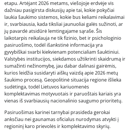
etapu. Artėjant 2026 metams, viešojoje erdvėje vis
dažniau pasigirsta diskusijų apie tai, kokie pokyčiai
laukia šaukimo sistemos, kokie bus keliami reikalavimai
ir, svarbiausia, kada tiksliai jaunuoliai galės sužinoti, ar
jų pavardė atsidūrė lemtingajame sąraše. Šis
laikotarpis reikalauja ne tik fizinio, bet ir psichologinio
pasiruošimo, todėl išankstinė informacija yra
gyvybiškai svarbi kiekvienam potencialiam šauktiniui.
Valstybės institucijos, siekdamos užtikrinti skaidrumą ir
sumažinti nežinomybę, jau dabar dalinasi gairėmis,
kurios leidžia susidaryti aiškų vaizdą apie 2026 metų
šaukimo procesą. Geopolitinė situacija regione išlieka
sudėtinga, todėl Lietuvos kariuomenės
komplektavimas motyvuotais ir paruoštais kariais yra
vienas iš svarbiausių nacionalinio saugumo prioritetų.
Pasiruošimas karinei tarnybai prasideda gerokai
anksčiau nei gaunamas oficialus nurodymas atvykti į
regioninį karo prievolės ir komplektavimo skyrių.