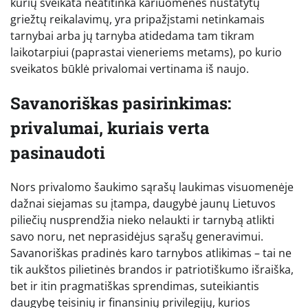
kurių sveikata neatitinka kariuomenės nustatytų
griežtų reikalavimų, yra pripažįstami netinkamais
tarnybai arba jų tarnyba atidedama tam tikram
laikotarpiui (paprastai vieneriems metams), po kurio
sveikatos būklė privalomai vertinama iš naujo.
Savanoriškas pasirinkimas:
privalumai, kuriais verta
pasinaudoti
Nors privalomo šaukimo sąrašų laukimas visuomenėje
dažnai siejamas su įtampa, daugybė jaunų Lietuvos
piliečių nusprendžia nieko nelaukti ir tarnybą atlikti
savo noru, net neprasidėjus sąrašų generavimui.
Savanoriškas pradinės karo tarnybos atlikimas – tai ne
tik aukštos pilietinės brandos ir patriotiškumo išraiška,
bet ir itin pragmatiškas sprendimas, suteikiantis
daugybę teisinių ir finansinių privilegijų, kurios