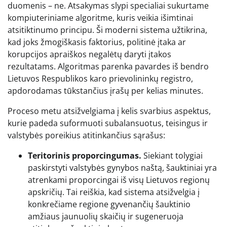
duomenis – ne. Atsakymas slypi specialiai sukurtame
kompiuteriniame algoritme, kuris veikia išimtinai
atsitiktinumo principu. Ši moderni sistema užtikrina,
kad joks žmogiškasis faktorius, politinė įtaka ar
korupcijos apraiškos negalėtų daryti įtakos
rezultatams. Algoritmas parenka pavardes iš bendro
Lietuvos Respublikos karo prievolininkų registro,
apdorodamas tūkstančius įrašų per kelias minutes.
Proceso metu atsižvelgiama į kelis svarbius aspektus,
kurie padeda suformuoti subalansuotus, teisingus ir
valstybės poreikius atitinkančius sąrašus:
Teritorinis proporcingumas.
Siekiant tolygiai
paskirstyti valstybės gynybos naštą, šauktiniai yra
atrenkami proporcingai iš visų Lietuvos regionų
apskričių. Tai reiškia, kad sistema atsižvelgia į
konkrečiame regione gyvenančių šauktinio
amžiaus jaunuolių skaičių ir sugeneruoja