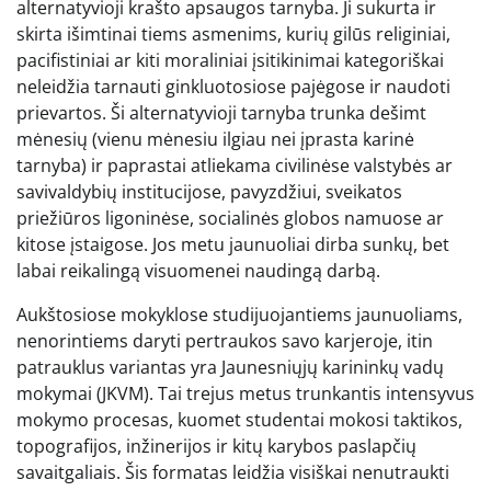
alternatyvioji krašto apsaugos tarnyba. Ji sukurta ir
skirta išimtinai tiems asmenims, kurių gilūs religiniai,
pacifistiniai ar kiti moraliniai įsitikinimai kategoriškai
neleidžia tarnauti ginkluotosiose pajėgose ir naudoti
prievartos. Ši alternatyvioji tarnyba trunka dešimt
mėnesių (vienu mėnesiu ilgiau nei įprasta karinė
tarnyba) ir paprastai atliekama civilinėse valstybės ar
savivaldybių institucijose, pavyzdžiui, sveikatos
priežiūros ligoninėse, socialinės globos namuose ar
kitose įstaigose. Jos metu jaunuoliai dirba sunkų, bet
labai reikalingą visuomenei naudingą darbą.
Aukštosiose mokyklose studijuojantiems jaunuoliams,
nenorintiems daryti pertraukos savo karjeroje, itin
patrauklus variantas yra Jaunesniųjų karininkų vadų
mokymai (JKVM). Tai trejus metus trunkantis intensyvus
mokymo procesas, kuomet studentai mokosi taktikos,
topografijos, inžinerijos ir kitų karybos paslapčių
savaitgaliais. Šis formatas leidžia visiškai nenutraukti