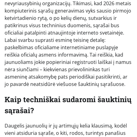
nevyriausybinių organizacijų. Tikimasi, kad 2026 metais
kompiuterinis sąrašų generavimas vyks sausio pirmojo
ketvirtadienio rytą, o po kelių dienų, sutvarkius ir
patikrinus visus techninius duomenis, sąrašai bus
oficialiai patalpinti atnaujintoje interneto svetainėje.
Labai svarbu suprasti esminę teisinę detalę:
paskelbimas oficialiame internetiniame puslapyje
reiškia oficialų asmens informavimą. Tai reiškia, kad
jaunuoliams jokie popieriniai registruoti laiškai į namus
nėra siunčiami – kiekvienas prievolininkas turi
asmeninę atsakomybę pats periodiškai pasitikrinti, ar
jo pavardė neatsidūrė viešuose šauktinių sąrašuose.
Kaip techniškai sudaromi šauktinių
sąrašai?
Daugelis jaunuolių ir jų artimųjų kelia klausimą, kodėl
vieni atsiduria sąraše, o kiti, rodos, turintys panašius