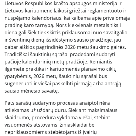
Lietuvos Respublikos krašto apsaugos ministerija ir
Lietuvos kariuomenė laikosi griežtai reglamentuoto ir
nuspėjamo kalendoriaus, kai kalbama apie privalomąją
pradinę karo tarnybą. Nors kiekvienais metais tiksli
diena gali šiek tiek skirtis priklausomai nuo savaitgalio
ir šventinių dienų išsidėstymo sausio pradžioje, jau
dabar aiškios pagrindinės 2026 metų šaukimo gairės.
Tradiciškai šauktinių sąrašai pradedami sudaryti
pačioje kalendorinių metų pradžioje. Remiantis
ilgamete praktika ir kariuomenės planavimo ciklų
ypatybėmis, 2026 metų šauktinių sąrašai bus
sugeneruoti ir viešai paskelbti pirmąją arba antrąją
sausio mėnesio savaitę.
Pats sąrašų sudarymo procesas anaiptol nėra
atliekamas už uždarų durų. Siekiant maksimalaus
skaidrumo, procedūra vykdoma viešai, stebint
visuomenės atstovams, žiniasklaidai bei
nepriklausomiems stebėtojams iš įvairių