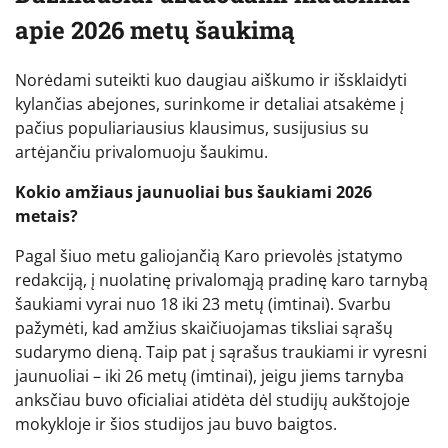
apie 2026 metų šaukimą
Norėdami suteikti kuo daugiau aiškumo ir išsklaidyti
kylančias abejones, surinkome ir detaliai atsakėme į
pačius populiariausius klausimus, susijusius su
artėjančiu privalomuoju šaukimu.
Kokio amžiaus jaunuoliai bus šaukiami 2026
metais?
Pagal šiuo metu galiojančią Karo prievolės įstatymo
redakciją, į nuolatinę privalomąją pradinę karo tarnybą
šaukiami vyrai nuo 18 iki 23 metų (imtinai). Svarbu
pažymėti, kad amžius skaičiuojamas tiksliai sąrašų
sudarymo dieną. Taip pat į sąrašus traukiami ir vyresni
jaunuoliai – iki 26 metų (imtinai), jeigu jiems tarnyba
anksčiau buvo oficialiai atidėta dėl studijų aukštojoje
mokykloje ir šios studijos jau buvo baigtos.