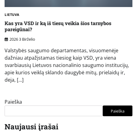
LIETUVA
Kas yra VSD ir ką iš tiesų veikia šios tarnybos
pareigūnai?
2026 3 Birželio
Valstybės saugumo departamentas, visuomenėje
dažniau atpažįstamas tiesiog kaip VSD, yra viena
svarbiausių Lietuvos nacionalinio saugumo institucijų,
apie kurios veiklą sklando daugybė mitų, prielaidų ir,
deja, […]
Paieška
Paieška
Naujausi įrašai