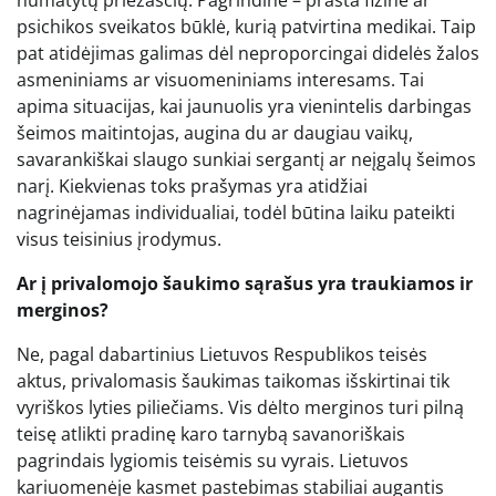
psichikos sveikatos būklė, kurią patvirtina medikai. Taip
pat atidėjimas galimas dėl neproporcingai didelės žalos
asmeniniams ar visuomeniniams interesams. Tai
apima situacijas, kai jaunuolis yra vienintelis darbingas
šeimos maitintojas, augina du ar daugiau vaikų,
savarankiškai slaugo sunkiai sergantį ar neįgalų šeimos
narį. Kiekvienas toks prašymas yra atidžiai
nagrinėjamas individualiai, todėl būtina laiku pateikti
visus teisinius įrodymus.
Ar į privalomojo šaukimo sąrašus yra traukiamos ir
merginos?
Ne, pagal dabartinius Lietuvos Respublikos teisės
aktus, privalomasis šaukimas taikomas išskirtinai tik
vyriškos lyties piliečiams. Vis dėlto merginos turi pilną
teisę atlikti pradinę karo tarnybą savanoriškais
pagrindais lygiomis teisėmis su vyrais. Lietuvos
kariuomenėje kasmet pastebimas stabiliai augantis