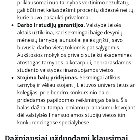
priklausomai nuo tarnybos vertinimo rezultatų,
gali būti net keliasdešimt procentų didesnė nei tų,
kurie buvo pašaukti privalomai.
Darbo ir studijų garantijos.
Valstybė teisės
aktais užtikrina, kad sėkmingai baigę devynių
mėnesių tarnybą jaunuoliai galės grįžti į savo
buvusią darbo vietą tokiomis pat sąlygomis.
Aukštosios mokyklos privalo suteikti akademines
atostogas tarnybos laikotarpiui, neprarasdamos
studento valstybės finansuojamos vietos.
Stojimo balų pridėjimas.
Sėkmingai atlikus
tarnybą ir vėliau stojant į Lietuvos universitetus ar
kolegijas, prie bendro konkursinio balo
pridedamas papildomas reikšmingas balas. Šis
balas dažnai tampa lemiamu pranašumu kovojant
dėl valstybės finansuojamos studijų vietos itin
konkurencingose specialybėse.
Dažniausiai užduodami klausimai