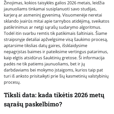
Žinojimas, kokios taisyklės galios 2026 metais, leidžia
jaunuoliams tinkamai susiplanuoti savo studijas,
karjerą ar asmeninį gyvenimą. Visuomenėje neretai
sklando įvairūs mitai apie tarnybos atidėjimą, sveikatos
patikrinimus ar netgi sąrašų sudarymo algoritmus.
Todėl itin svarbu remtis tik patikimais šaltiniais. Šiame
straipsnyje detaliai apžvelgsime visą šaukimo procesą,
aptarsime tikslias datų gaires, išsklaidysime
nepagrįstas baimes ir pateiksime vertingus patarimus,
kaip elgtis atsidūrus šauktinių gretose. Ši informacija
padės ne tik patiems jaunuoliams, bet ir jų
darbdaviams bei mokymo įstaigoms, kurios taip pat
turi iš anksto prisitaikyti prie šių kasmetinių valstybinių
procesų.
Tiksli data: kada tikėtis 2026 metų
sąrašų paskelbimo?