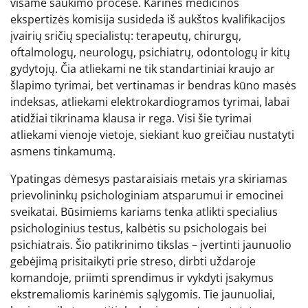
visame šaukimo procese. Karinės medicinos
ekspertizės komisija susideda iš aukštos kvalifikacijos
įvairių sričių specialistų: terapeutų, chirurgų,
oftalmologų, neurologų, psichiatrų, odontologų ir kitų
gydytojų. Čia atliekami ne tik standartiniai kraujo ar
šlapimo tyrimai, bet vertinamas ir bendras kūno masės
indeksas, atliekami elektrokardiogramos tyrimai, labai
atidžiai tikrinama klausa ir rega. Visi šie tyrimai
atliekami vienoje vietoje, siekiant kuo greičiau nustatyti
asmens tinkamumą.
Ypatingas dėmesys pastaraisiais metais yra skiriamas
prievolininkų psichologiniam atsparumui ir emocinei
sveikatai. Būsimiems kariams tenka atlikti specialius
psichologinius testus, kalbėtis su psichologais bei
psichiatrais. Šio patikrinimo tikslas – įvertinti jaunuolio
gebėjimą prisitaikyti prie streso, dirbti uždaroje
komandoje, priimti sprendimus ir vykdyti įsakymus
ekstremaliomis karinėmis sąlygomis. Tie jaunuoliai,