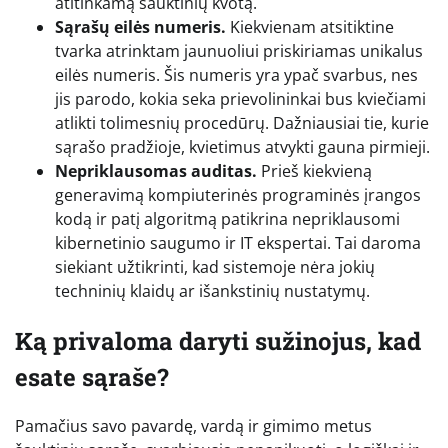
atitinkamą šauktinių kvotą.
Sąrašų eilės numeris.
Kiekvienam atsitiktine
tvarka atrinktam jaunuoliui priskiriamas unikalus
eilės numeris. Šis numeris yra ypač svarbus, nes
jis parodo, kokia seka prievolininkai bus kviečiami
atlikti tolimesnių procedūrų. Dažniausiai tie, kurie
sąrašo pradžioje, kvietimus atvykti gauna pirmieji.
Nepriklausomas auditas.
Prieš kiekvieną
generavimą kompiuterinės programinės įrangos
kodą ir patį algoritmą patikrina nepriklausomi
kibernetinio saugumo ir IT ekspertai. Tai daroma
siekiant užtikrinti, kad sistemoje nėra jokių
techninių klaidų ar išankstinių nustatymų.
Ką privaloma daryti sužinojus, kad
esate sąraše?
Pamačius savo pavardę, vardą ir gimimo metus