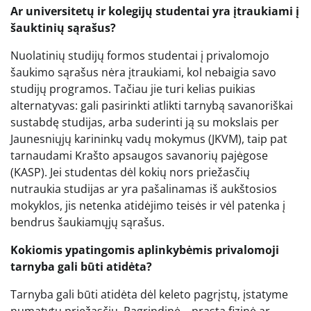
Ar universitetų ir kolegijų studentai yra įtraukiami į
šauktinių sąrašus?
Nuolatinių studijų formos studentai į privalomojo
šaukimo sąrašus nėra įtraukiami, kol nebaigia savo
studijų programos. Tačiau jie turi kelias puikias
alternatyvas: gali pasirinkti atlikti tarnybą savanoriškai
sustabdę studijas, arba suderinti ją su mokslais per
Jaunesniųjų karininkų vadų mokymus (JKVM), taip pat
tarnaudami Krašto apsaugos savanorių pajėgose
(KASP). Jei studentas dėl kokių nors priežasčių
nutraukia studijas ar yra pašalinamas iš aukštosios
mokyklos, jis netenka atidėjimo teisės ir vėl patenka į
bendrus šaukiamųjų sąrašus.
Kokiomis ypatingomis aplinkybėmis privalomoji
tarnyba gali būti atidėta?
Tarnyba gali būti atidėta dėl keleto pagrįstų, įstatyme
numatytų priežasčių. Pagrindinė – prasta fizinė ar