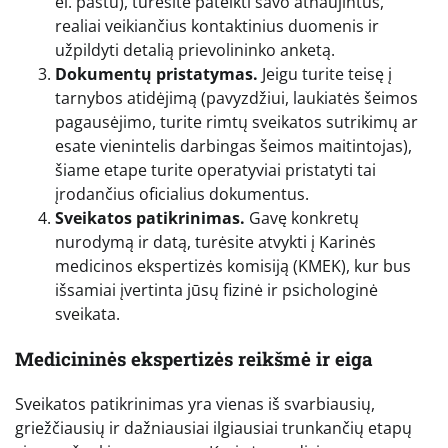
el. paštu), turėsite pateikti savo atnaujintus,
realiai veikiančius kontaktinius duomenis ir
užpildyti detalią prievolininko anketą.
Dokumentų pristatymas.
Jeigu turite teisę į
tarnybos atidėjimą (pavyzdžiui, laukiatės šeimos
pagausėjimo, turite rimtų sveikatos sutrikimų ar
esate vienintelis darbingas šeimos maitintojas),
šiame etape turite operatyviai pristatyti tai
įrodančius oficialius dokumentus.
Sveikatos patikrinimas.
Gavę konkretų
nurodymą ir datą, turėsite atvykti į Karinės
medicinos ekspertizės komisiją (KMEK), kur bus
išsamiai įvertinta jūsų fizinė ir psichologinė
sveikata.
Medicininės ekspertizės reikšmė ir eiga
Sveikatos patikrinimas yra vienas iš svarbiausių,
griežčiausių ir dažniausiai ilgiausiai trunkančių etapų