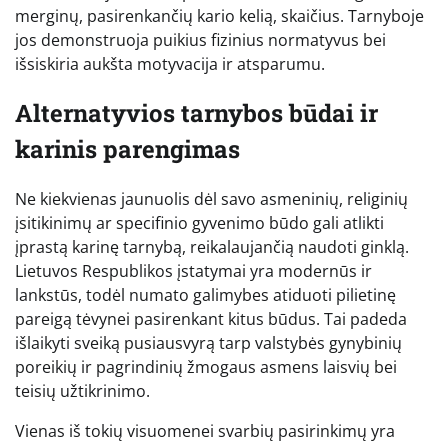
merginų, pasirenkančių kario kelią, skaičius. Tarnyboje
jos demonstruoja puikius fizinius normatyvus bei
išsiskiria aukšta motyvacija ir atsparumu.
Alternatyvios tarnybos būdai ir
karinis parengimas
Ne kiekvienas jaunuolis dėl savo asmeninių, religinių
įsitikinimų ar specifinio gyvenimo būdo gali atlikti
įprastą karinę tarnybą, reikalaujančią naudoti ginklą.
Lietuvos Respublikos įstatymai yra modernūs ir
lankstūs, todėl numato galimybes atiduoti pilietinę
pareigą tėvynei pasirenkant kitus būdus. Tai padeda
išlaikyti sveiką pusiausvyrą tarp valstybės gynybinių
poreikių ir pagrindinių žmogaus asmens laisvių bei
teisių užtikrinimo.
Vienas iš tokių visuomenei svarbių pasirinkimų yra