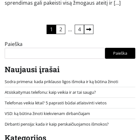
sprendimas gali pakeisti visą žmogaus ateitį ir […]
Įrašų
1
2
…
4
puslapiavimas
Paieška
Paieška
Naujausi įrašai
Sodra primena: kada priklauso ligos išmoka ir ką būtina žinoti
Atsiskaitymas telefonu: kaip veikia ir ar tai saugu?
Telefonas veikia lėtai? 5 paprasti būdai atlaisvinti vietos
VSD: ką būtina žinoti kiekvienam dirbančiajam
Dirbanti pensija: kada ir kaip perskaičiuojamos išmokos?
Kategorijos