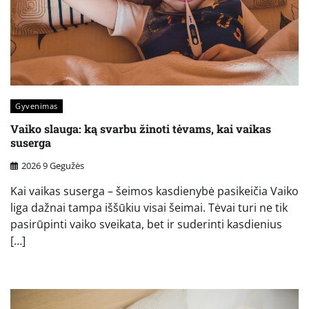
Gyvenimas
Vaiko slauga: ką svarbu žinoti tėvams, kai vaikas
suserga
2026 9 Gegužės
Kai vaikas suserga – šeimos kasdienybė pasikeičia Vaiko
liga dažnai tampa iššūkiu visai šeimai. Tėvai turi ne tik
pasirūpinti vaiko sveikata, bet ir suderinti kasdienius
[…]