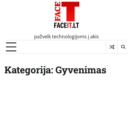
Skip
to
content
pažvelk technologijoms į akis
Kategorija:
Gyvenimas