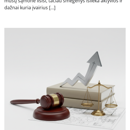
mūsų sąmonė ilsisi, tačiau smegenys išlieka aktyvios ir
dažnai kuria įvairius […]