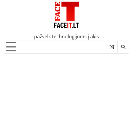
Skip
to
content
pažvelk technologijoms į akis