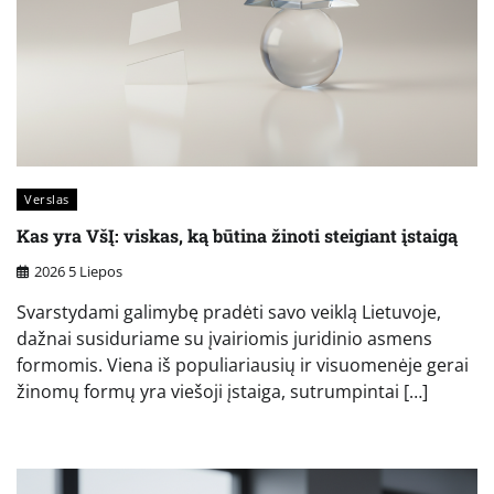
Verslas
Kas yra VšĮ: viskas, ką būtina žinoti steigiant įstaigą
2026 5 Liepos
Svarstydami galimybę pradėti savo veiklą Lietuvoje,
dažnai susiduriame su įvairiomis juridinio asmens
formomis. Viena iš populiariausių ir visuomenėje gerai
žinomų formų yra viešoji įstaiga, sutrumpintai […]