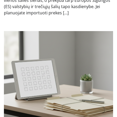
vienos šalies sienas, o prekyba tarp Europos Sąjungos
(ES) valstybių ir trečiųjų šalių tapo kasdienybe. Jei
planuojate importuoti prekes […]