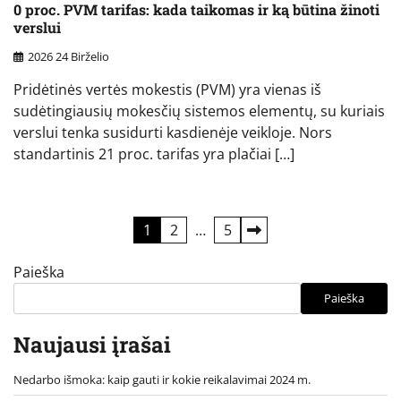
0 proc. PVM tarifas: kada taikomas ir ką būtina žinoti
verslui
2026 24 Birželio
Pridėtinės vertės mokestis (PVM) yra vienas iš
sudėtingiausių mokesčių sistemos elementų, su kuriais
verslui tenka susidurti kasdienėje veikloje. Nors
standartinis 21 proc. tarifas yra plačiai […]
Įrašų
1
2
…
5
puslapiavimas
Paieška
Paieška
Naujausi įrašai
Nedarbo išmoka: kaip gauti ir kokie reikalavimai 2024 m.