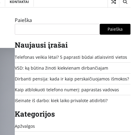
A
KONTAKTAI
Paieška
Paieška
Naujausi įrašai
Telefonas veikia lėtai? 5 paprasti būdai atlaisvinti vietos
VSD: ką būtina žinoti kiekvienam dirbančiajam
Dirbanti pensija: kada ir kaip perskaičiuojamos išmokos?
Kaip atblokuoti telefono numerį: paprastas vadovas
Išeinate iš darbo: kiek laiko privalote atidirbti?
Kategorijos
Apžvalgos