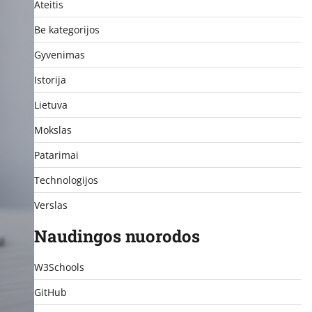
Ateitis
Be kategorijos
Gyvenimas
Istorija
Lietuva
Mokslas
Patarimai
Technologijos
Verslas
Naudingos nuorodos
W3Schools
GitHub