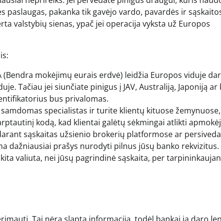
ausiai neprireiks. Jei pervedate pinigus draugui, kuris naud
 paslaugas, pakanka tik gavėjo vardo, pavardės ir sąskaito
kerta valstybių sienas, ypač jei operacija vyksta už Europos
is:
(Bendra mokėjimų eurais erdvė) leidžia Europos viduje dar
je. Tačiau jei siunčiate pinigus į JAV, Australiją, Japoniją ar 
entifikatorius bus privalomas.
ai samdomas specialistas ir turite klientų kituose žemynuose,
rptautinį kodą, kad klientai galėtų sėkmingai atlikti apmokė
arant sąskaitas užsienio brokerių platformose ar persived
ma dažniausiai prašys nurodyti pilnus jūsų banko rekvizitus.
kita valiuta, nei jūsų pagrindinė sąskaita, per tarpininkauja
rimauti. Tai nėra slapta informacija, todėl bankai ją daro len