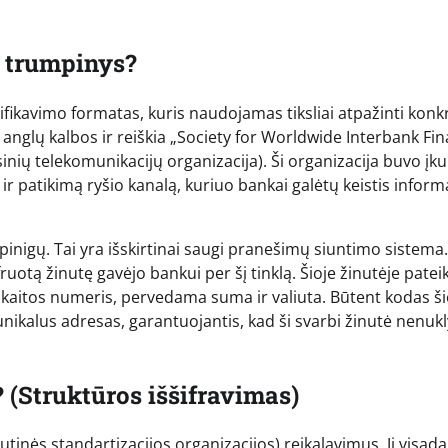
s trumpinys?
fikavimo formatas, kuris naudojamas tiksliai atpažinti konk
 anglų kalbos ir reiškia „Society for Worldwide Interbank Fin
nių telekomunikacijų organizacija). Ši organizacija buvo įku
 ir patikimą ryšio kanalą, kuriuo bankai galėtų keistis inform
pinigų. Tai yra išskirtinai saugi pranešimų siuntimo sistema.
ruotą žinutę gavėjo bankui per šį tinklą. Šioje žinutėje pate
skaitos numeris, pervedama suma ir valiuta. Būtent kodas ši
nikalus adresas, garantuojantis, kad ši svarbi žinutė nenukl
(Struktūros iššifravimas)
tinės standartizacijos organizacijos) reikalavimus. Jį visada