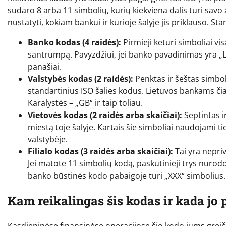
sudaro 8 arba 11 simbolių, kurių kiekviena dalis turi savo 
nustatyti, kokiam bankui ir kurioje šalyje jis priklauso. St
Banko kodas (4 raidės):
Pirmieji keturi simboliai vi
santrumpą. Pavyzdžiui, jei banko pavadinimas yra „Li
panašiai.
Valstybės kodas (2 raidės):
Penktas ir šeštas simboli
standartinius ISO šalies kodus. Lietuvos bankams čia 
Karalystės – „GB“ ir taip toliau.
Vietovės kodas (2 raidės arba skaičiai):
Septintas i
miestą toje šalyje. Kartais šie simboliai naudojami ti
valstybėje.
Filialo kodas (3 raidės arba skaičiai):
Tai yra nepriv
Jei matote 11 simbolių kodą, paskutinieji trys nurod
banko būstinės kodo pabaigoje turi „XXX“ simbolius.
Kam reikalingas šis kodas ir kada jo 