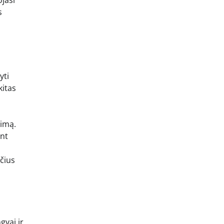
ojasi
s
yti
kitas
jimą.
ant
nčius
gvai ir