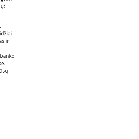
ių:
.
idžiai
s ir
e banko
se.
jūsų
s
a