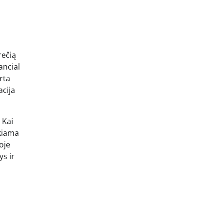
rečią
ancial
rta
acija
 Kai
ikiama
oje
ys ir