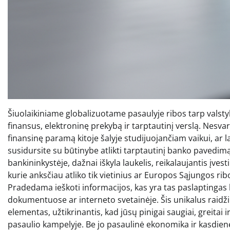
Šiuolaikiniame globalizuotame pasaulyje ribos tarp vals
finansus, elektroninę prekybą ir tarptautinį verslą. Nesvar
finansinę paramą kitoje šalyje studijuojančiam vaikui, ar 
susidursite su būtinybe atlikti tarptautinį banko pavedi
bankininkystėje, dažnai iškyla laukelis, reikalaujantis įves
kurie anksčiau atliko tik vietinius ar Europos Sąjungos r
Pradedama ieškoti informacijos, kas yra tas paslaptingas ko
dokumentuose ar interneto svetainėje. Šis unikalus raidži
elementas, užtikrinantis, kad jūsų pinigai saugiai, greitai 
pasaulio kampelyje. Be jo pasaulinė ekonomika ir kasdien