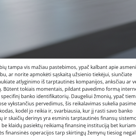
tybių tampa vis mažiau pastebimos, ypač kalbant apie asmen
bu, ar norite apmokėti sąskaitą užsienio tiekėjui, siunčiate
laukiate atlyginimo iš tarptautinės kompanijos, anksčiau ar v
mą. Būtent tokiais momentais, pildant pavedimo formą intern
ti specifinį banko identifikatorių. Daugeliui žmonių, ypač tiem
ibose vykstančius pervedimus, šis reikalavimas sukelia pasim
das, kodėl jo reikia ir, svarbiausia, kur jį rasti savo banko
ų ir skaičių derinys yra esminis tarptautinės finansų sistem
ir be klaidų pasiektų reikiamą finansinę instituciją bet kuriam
ės finansinės operacijos tarp skirtingų žemynų tiesiog nega