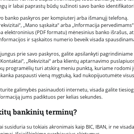
ingų ir labai paprastų būdų sužinoti savo banko identifikator
avo banko paskyros per kompiuterį arba išmanųjį telefoną.
s rekvizitai“, „Mano sąskaita“ arba „Informacija pervedimams“
ba elektroninius (PDF formatu) mėnesinius banko išrašus, at
informacijos ir sąskaitos numerio beveik visada spausdinama
jungus prie savo paskyros, galite apsilankyti pagrindiniam
„Kontaktai“, „Rekvizitai“ arba klientų aptarnavimo puslapiuo
ų programėlių turi atskirą meniu punktą, kuriame rodomi 
pakanka paspausti vieną mygtuką, kad nukopijuotumėte visu
eturite galimybės pasinaudoti internetu, visada galite tiesiog
formaciją jums padiktuos per kelias sekundes.
kitų bankinių terminų?
i susiduria su tokiais akronimais kaip BIC, IBAN, ir ne visad
inonimai. Išsiaiškinkime svarbiausius skirtumus.