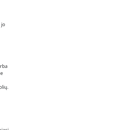
 jo
arba
je
lių.