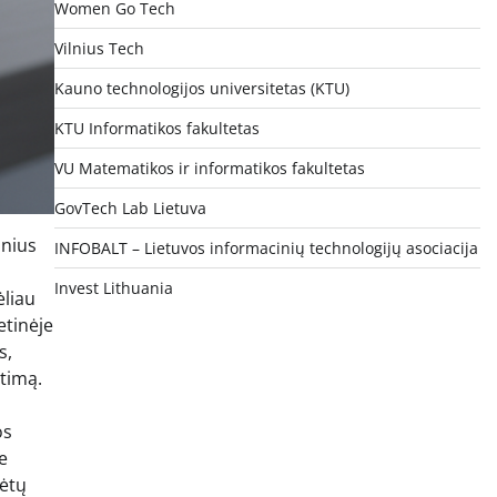
Women Go Tech
Vilnius Tech
Kauno technologijos universitetas (KTU)
KTU Informatikos fakultetas
VU Matematikos ir informatikos fakultetas
GovTech Lab Lietuva
inius
INFOBALT – Lietuvos informacinių technologijų asociacija
Invest Lithuania
ėliau
etinėje
s,
etimą.
os
e
lėtų