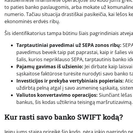
Kasdieninėse finansinėse operacijose šio kodo jums greiči
to paties banko paslaugomis, arba mokate už komunalines
numerio. Tačiau situacija drastiškai pasikeičia, kai lėšos 
ekonominės erdvės ribų.
Šis identifikatorius tampa būtinu šiais pagrindiniais atveja
Tarptautiniai pavedimai už SEPA zonos ribų:
SEPA 
pavedimus beveik taip pat paprastai, kaip ir šalies vidu
šalis, kurios nepriklauso SEPA, tarptautinis banko id
Pajamų gavimas iš užsienio:
Jei dirbate kaip laisv
sąskaitose faktūrose turėsite nurodyti savo banko ta
Investicijos ir prekyba vertybiniais popieriais:
Atid
uždirbtą pelną atgal į savo asmeninę sąskaitą, siste
Valiutos konvertavimo operacijos:
Siunčiant lėšas 
bankus, šis kodas užtikrina teisingą maršrutizavimą.
Kur rasti savo banko SWIFT kodą?
Jeigu jums staiga prireikė šio kodo, nėra jokio pagrindo ne