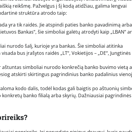
aiškią reikšmę. Pažvelgus į šį kodą atidžiau, galima lengvai
andartinė struktūra atrodo taip:
sada yra tik raidės. Jie atspindi paties banko pavadinimą arba
etuvos Bankas“, šie simboliai galėtų atrodyti kaip „LBAN“ ar
ai nurodo šalį, kurioje yra bankas. Šie simboliai atitinka
visada bus įrašytos raidės „LT“, Vokietijos – „DE“, Jungtinės
r aštuntas simboliai nurodo konkrečią banko buvimo vietą 
esiog atskirti skirtingus pagrindinius banko padalinius vieno
aloma kodo dalis, todėl kodas gali baigtis po aštuonių simbo
o konkretų banko filialą arba skyrių. Dažniausiai pagrindinės
prireiks?