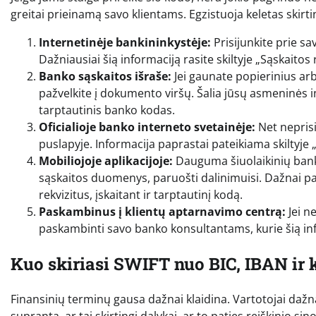
greitai prieinamą savo klientams. Egzistuoja keletas skirt
Internetinėje bankininkystėje:
Prisijunkite prie s
Dažniausiai šią informaciją rasite skiltyje „Sąskaito
Banko sąskaitos išraše:
Jei gaunate popierinius ar
pažvelkite į dokumento viršų. Šalia jūsų asmeninės 
tarptautinis banko kodas.
Oficialioje banko interneto svetainėje:
Net neprisi
puslapyje. Informacija paprastai pateikiama skiltyje 
Mobiliojoje aplikacijoje:
Dauguma šiuolaikinių bank
sąskaitos duomenys, paruošti dalinimuisi. Dažnai 
rekvizitus, įskaitant ir tarptautinį kodą.
Paskambinus į klientų aptarnavimo centrą:
Jei n
paskambinti savo banko konsultantams, kurie šią in
Kuo skiriasi SWIFT nuo BIC, IBAN ir 
Finansinių terminų gausa dažnai klaidina. Vartotojai dažna
supranta, ar tai skirtingi dalykai, ar to paties reiškinio s