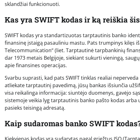
sklandžiai funkcionuoti.
Kas yra SWIFT kodas ir ką reiškia ši
SWIFT kodas yra standartizuotas tarptautinis banko identi
finansinę įstaigą pasauliniu mastu. Pats trumpinys kilęs iš
Telecommunication“ (liet. Tarptautinė tarpbankinių finansi
dar 1973 metais Belgijoje, siekiant sukurti vieningą, saugų
apie finansines operacijas.
Svarbu suprasti, kad pats SWIFT tinklas realiai neperveda 
atliekate tarptautinį pavedimą, jūsų bankas išsiunčia užšif
visa reikalinga informacija: siuntėjo duomenys, gavėjo są
sistemoje veikia lyg tarptautinis banko pašto kodas arba u
pasieks teisingą adresatą.
Kaip sudaromas banko SWIFT kodas? 
Kiekvienas kodas yra sudarytas pagal griežtus ISO (Tarptau