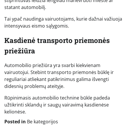
stiprintuvas leidžia lengviau manevruoti mieste ar
statant automobilį.
Tai ypač naudinga vairuotojams, kurie dažnai važiuoja
intensyvaus eismo sąlygomis.
Kasdienė transporto priemonės
priežiūra
Automobilio priežiūra yra svarbi kiekvienam
vairuotojui. Stebint transporto priemonės būklę ir
reguliariai atliekant patikrinimus galima išvengti
didesnių problemų ateityje.
Rūpinimasis automobilio technine būkle padeda
užtikrinti sklandų ir saugų vairavimą kasdienėse
kelionėse.
Posted in
Be kategorijos