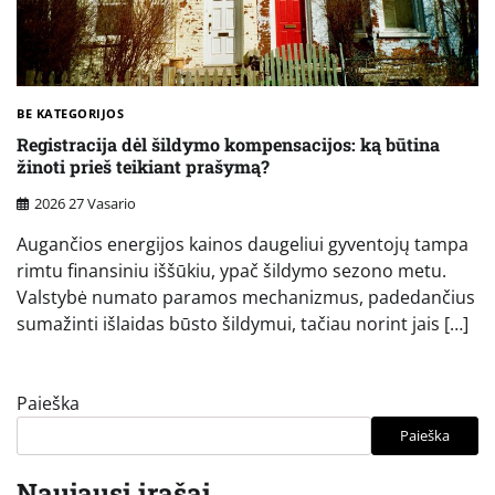
BE KATEGORIJOS
Registracija dėl šildymo kompensacijos: ką būtina
žinoti prieš teikiant prašymą?
2026 27 Vasario
Augančios energijos kainos daugeliui gyventojų tampa
rimtu finansiniu iššūkiu, ypač šildymo sezono metu.
Valstybė numato paramos mechanizmus, padedančius
sumažinti išlaidas būsto šildymui, tačiau norint jais […]
Paieška
Paieška
Naujausi įrašai