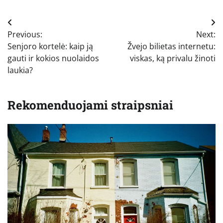
Navigacija
Previous:
Next:
tarp
Senjoro kortelė: kaip ją
Žvejo bilietas internetu:
įrašų
gauti ir kokios nuolaidos
viskas, ką privalu žinoti
laukia?
Rekomenduojami straipsniai