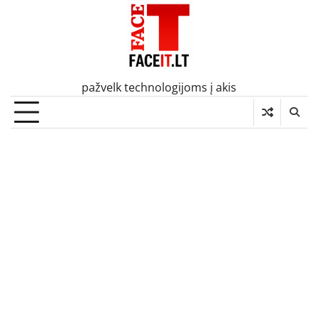
Skip
to
content
pažvelk technologijoms į akis