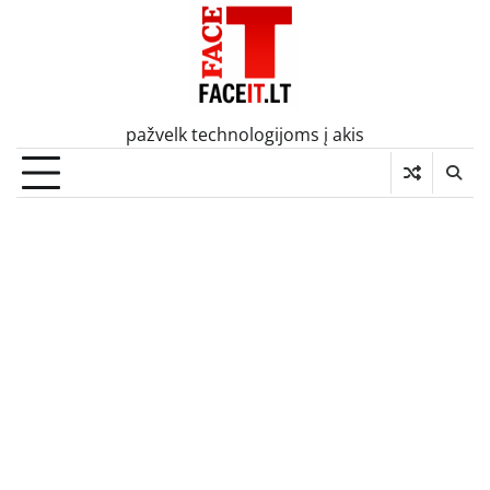
Skip
to
content
pažvelk technologijoms į akis