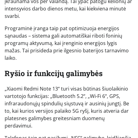
įkraunama vos per valandą. Tai ypač patogu kelionių ar
intensyvios darbo dienos metu, kai kiekviena minutė
svarbi.
Programinė įranga taip pat optimizuoja energijos
sąnaudas – sistema gali automatiškai riboti foninių
programų aktyvumą, kai įrenginio energijos lygis
mažas. Tai prisideda prie ilgesnio baterijos tarnavimo
laiko.
Ryšio ir funkcijų galimybės
„Xiaomi Redmi Note 13“ turi visas būtinas šiuolaikinio
vartotojo funkcijas: „Bluetooth 5.2“, „Wi-Fi 6“, GPS,
infraraudonųjų spindulių siųstuvą ir ausinių jungtį. Be
to, kai kurios versijos palaiko 5G ryšį, kuris atveria dar
platesnes galimybes greitesniam duomenų
perdavimui.