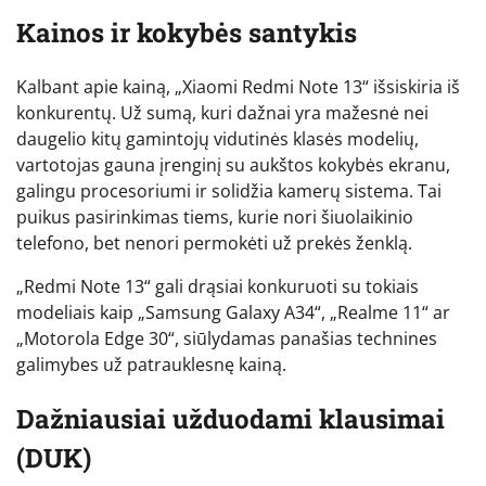
Kainos ir kokybės santykis
Kalbant apie kainą, „Xiaomi Redmi Note 13“ išsiskiria iš
konkurentų. Už sumą, kuri dažnai yra mažesnė nei
daugelio kitų gamintojų vidutinės klasės modelių,
vartotojas gauna įrenginį su aukštos kokybės ekranu,
galingu procesoriumi ir solidžia kamerų sistema. Tai
puikus pasirinkimas tiems, kurie nori šiuolaikinio
telefono, bet nenori permokėti už prekės ženklą.
„Redmi Note 13“ gali drąsiai konkuruoti su tokiais
modeliais kaip „Samsung Galaxy A34“, „Realme 11“ ar
„Motorola Edge 30“, siūlydamas panašias technines
galimybes už patrauklesnę kainą.
Dažniausiai užduodami klausimai
(DUK)