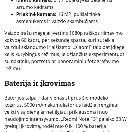
Makro kamera:
2 MP objektyvas detaliems
artumo kadrams
Priekinė kamera:
16 MP, puikiai tinka
asmenukėms ir vaizdo skambučiams
Vaizdo įrašų mėgėjai įvertins 1080p raiškos filmavimo
kokybę 60 kadrų per sekundę sparta, kuri suteikia
vaizdui sklandumo ir aiškumo. „Xiaomi“ taip pat įdiegė
kelis kūrybingus režimus, leidžiančius eksperimentuoti
su naktiniu, portreto ar panoraminiu fotografavimo
režimu.
Baterija ir įkrovimas
Baterijos talpa – dar vienas stiprus šio modelio
kozirius. 5000 mAh akumuliatorius leidžia įrenginiui
veikti visą dieną ar net ilgiau, priklausomai nuo
naudojimo intensyvumo. „Redmi Note 13“ palaiko 33 W
greitąjį įkrovimą, todėl nuo 0 iki 100 % baterija