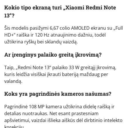
Kokio tipo ekraną turi „Xiaomi Redmi Note
13“?
Šis modelis pasižymi 6,67 colio AMOLED ekranu su „Full
HD+“ raiška ir 120 Hz atnaujinimo dažniu, todėl
užtikrina ryškų bei sklandų vaizdą.
Ar įrenginys palaiko greitą įkrovimą?
Taip, „Redmi Note 13“ palaiko 33 W greitąjį įkrovimą,
kuris leidžia visiškai įkrauti bateriją maždaug per
valandą.
Koks yra pagrindinės kameros našumas?
Pagrindinė 108 MP kamera užtikrina didelę raišką ir
detalias nuotraukas. Net esant prastesniam
apšvietimui, vaizdai išlieka aiškūs dėl dirbtinio intelekto
korekcijų.