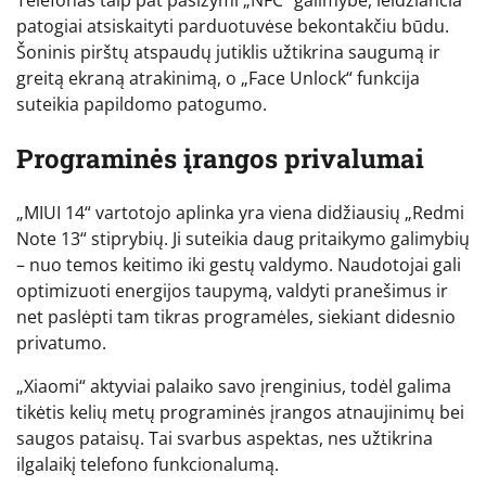
Telefonas taip pat pasižymi „NFC“ galimybe, leidžiančia
patogiai atsiskaityti parduotuvėse bekontakčiu būdu.
Šoninis pirštų atspaudų jutiklis užtikrina saugumą ir
greitą ekraną atrakinimą, o „Face Unlock“ funkcija
suteikia papildomo patogumo.
Programinės įrangos privalumai
„MIUI 14“ vartotojo aplinka yra viena didžiausių „Redmi
Note 13“ stiprybių. Ji suteikia daug pritaikymo galimybių
– nuo temos keitimo iki gestų valdymo. Naudotojai gali
optimizuoti energijos taupymą, valdyti pranešimus ir
net paslėpti tam tikras programėles, siekiant didesnio
privatumo.
„Xiaomi“ aktyviai palaiko savo įrenginius, todėl galima
tikėtis kelių metų programinės įrangos atnaujinimų bei
saugos pataisų. Tai svarbus aspektas, nes užtikrina
ilgalaikį telefono funkcionalumą.