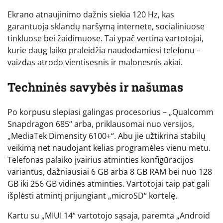
Ekrano atnaujinimo dažnis siekia 120 Hz, kas
garantuoja sklandų naršymą internete, socialiniuose
tinkluose bei žaidimuose. Tai ypač vertina vartotojai,
kurie daug laiko praleidžia naudodamiesi telefonu –
vaizdas atrodo vientisesnis ir malonesnis akiai.
Techninės savybės ir našumas
Po korpusu slepiasi galingas procesorius – „Qualcomm
Snapdragon 685“ arba, priklausomai nuo versijos,
„MediaTek Dimensity 6100+“. Abu jie užtikrina stabilų
veikimą net naudojant kelias programėles vienu metu.
Telefonas palaiko įvairius atminties konfigūracijos
variantus, dažniausiai 6 GB arba 8 GB RAM bei nuo 128
GB iki 256 GB vidinės atminties. Vartotojai taip pat gali
išplėsti atmintį prijungiant „microSD“ kortelę.
Kartu su „MIUI 14“ vartotojo sąsaja, paremta „Android