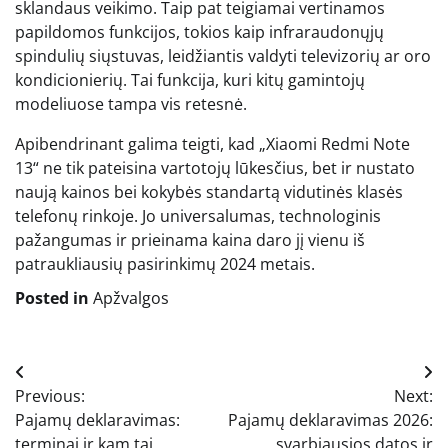
sklandaus veikimo. Taip pat teigiamai vertinamos
papildomos funkcijos, tokios kaip infraraudonųjų
spindulių siųstuvas, leidžiantis valdyti televizorių ar oro
kondicionierių. Tai funkcija, kuri kitų gamintojų
modeliuose tampa vis retesnė.
Apibendrinant galima teigti, kad „Xiaomi Redmi Note
13“ ne tik pateisina vartotojų lūkesčius, bet ir nustato
naują kainos bei kokybės standartą vidutinės klasės
telefonų rinkoje. Jo universalumas, technologinis
pažangumas ir prieinama kaina daro jį vienu iš
patraukliausių pasirinkimų 2024 metais.
Posted in
Apžvalgos
Navigacija
Previous:
Next:
tarp
Pajamų deklaravimas:
Pajamų deklaravimas 2026:
terminai ir kam tai
svarbiausios datos ir