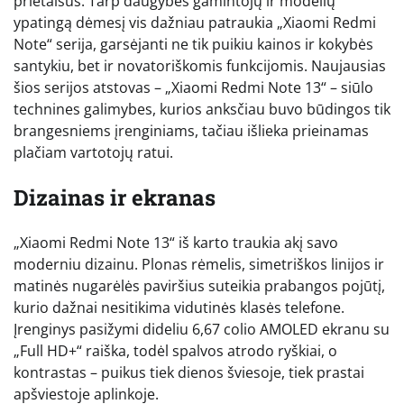
prietaisus. Tarp daugybės gamintojų ir modelių
ypatingą dėmesį vis dažniau patraukia „Xiaomi Redmi
Note“ serija, garsėjanti ne tik puikiu kainos ir kokybės
santykiu, bet ir novatoriškomis funkcijomis. Naujausias
šios serijos atstovas – „Xiaomi Redmi Note 13“ – siūlo
technines galimybes, kurios anksčiau buvo būdingos tik
brangesniems įrenginiams, tačiau išlieka prieinamas
plačiam vartotojų ratui.
Dizainas ir ekranas
„Xiaomi Redmi Note 13“ iš karto traukia akį savo
moderniu dizainu. Plonas rėmelis, simetriškos linijos ir
matinės nugarėlės paviršius suteikia prabangos pojūtį,
kurio dažnai nesitikima vidutinės klasės telefone.
Įrenginys pasižymi dideliu 6,67 colio AMOLED ekranu su
„Full HD+“ raiška, todėl spalvos atrodo ryškiai, o
kontrastas – puikus tiek dienos šviesoje, tiek prastai
apšviestoje aplinkoje.