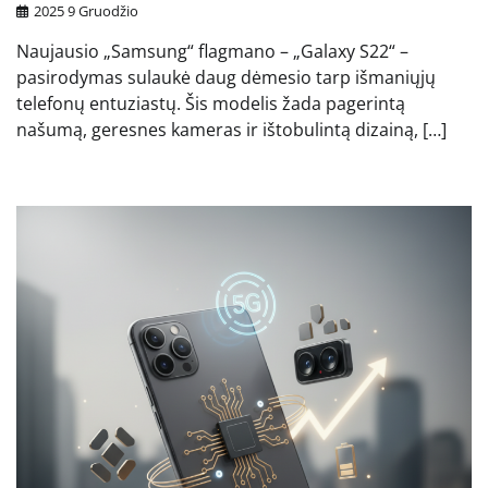
2025 9 Gruodžio
Naujausio „Samsung“ flagmano – „Galaxy S22“ –
pasirodymas sulaukė daug dėmesio tarp išmaniųjų
telefonų entuziastų. Šis modelis žada pagerintą
našumą, geresnes kameras ir ištobulintą dizainą, […]