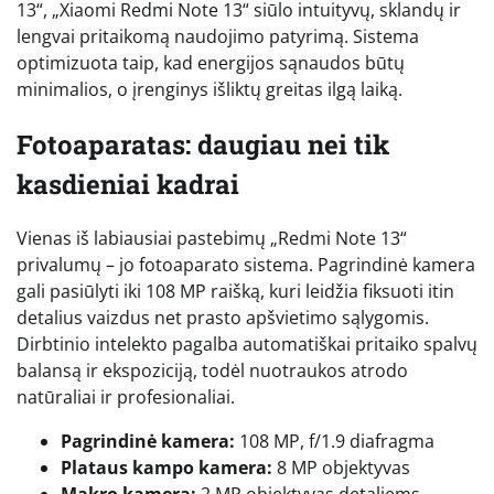
13“, „Xiaomi Redmi Note 13“ siūlo intuityvų, sklandų ir
lengvai pritaikomą naudojimo patyrimą. Sistema
optimizuota taip, kad energijos sąnaudos būtų
minimalios, o įrenginys išliktų greitas ilgą laiką.
Fotoaparatas: daugiau nei tik
kasdieniai kadrai
Vienas iš labiausiai pastebimų „Redmi Note 13“
privalumų – jo fotoaparato sistema. Pagrindinė kamera
gali pasiūlyti iki 108 MP raišką, kuri leidžia fiksuoti itin
detalius vaizdus net prasto apšvietimo sąlygomis.
Dirbtinio intelekto pagalba automatiškai pritaiko spalvų
balansą ir ekspoziciją, todėl nuotraukos atrodo
natūraliai ir profesionaliai.
Pagrindinė kamera:
108 MP, f/1.9 diafragma
Plataus kampo kamera:
8 MP objektyvas