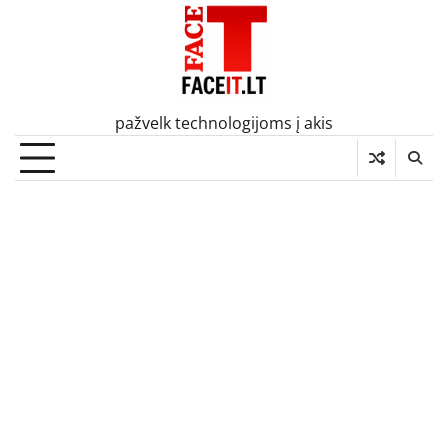
Skip
to
content
pažvelk technologijoms į akis