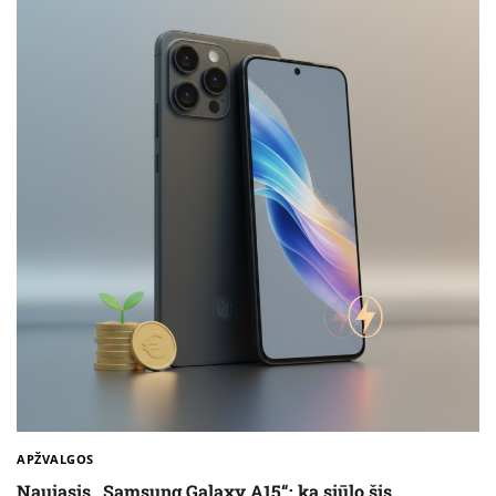
APŽVALGOS
Naujasis „Samsung Galaxy A15“: ką siūlo šis