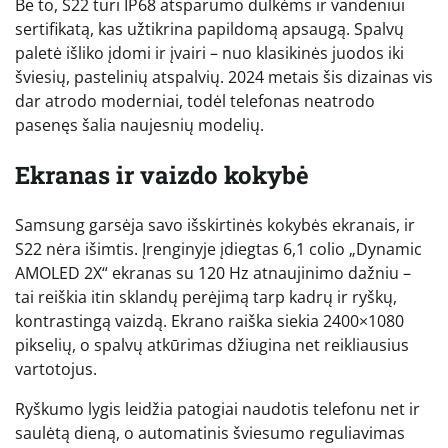
Be to, S22 turi IP68 atsparumo dulkėms ir vandeniui
sertifikatą, kas užtikrina papildomą apsaugą. Spalvų
paletė išliko įdomi ir įvairi – nuo klasikinės juodos iki
šviesių, pastelinių atspalvių. 2024 metais šis dizainas vis
dar atrodo moderniai, todėl telefonas neatrodo
pasenęs šalia naujesnių modelių.
Ekranas ir vaizdo kokybė
Samsung garsėja savo išskirtinės kokybės ekranais, ir
S22 nėra išimtis. Įrenginyje įdiegtas 6,1 colio „Dynamic
AMOLED 2X“ ekranas su 120 Hz atnaujinimo dažniu –
tai reiškia itin sklandų perėjimą tarp kadrų ir ryškų,
kontrastingą vaizdą. Ekrano raiška siekia 2400×1080
pikselių, o spalvų atkūrimas džiugina net reikliausius
vartotojus.
Ryškumo lygis leidžia patogiai naudotis telefonu net ir
saulėtą dieną, o automatinis šviesumo reguliavimas