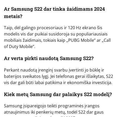
Ar Samsung S22 dar tinka žaidimams 2024
metais?
Taip, dėl galingo procesoriaus ir 120 Hz ekrano šis
modelis vis dar puikiai susidoroja su populiariausiais
mobiliais žaidimais, tokiais kaip „PUBG Mobile“ ar „Call
of Duty Mobile“.
Ar verta pirkti naudotą Samsung S22?
Perkant naudotą įrenginį svarbu įvertinti jo būklę ir
baterijos sveikatos lygį. Jei telefonas gerai išlaikytas, S22
vis dar gali būti labai patikima ir ekonomiška investicija.
Kiek metų Samsung dar palaikys S22 modelį?
Samsung įsipareigojo teikti programinės įrangos
atnaujinimus iki penkerių metų, todėl S22 dar gaus