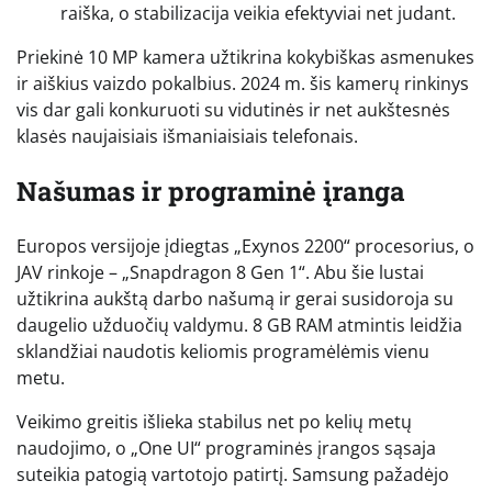
raiška, o stabilizacija veikia efektyviai net judant.
Priekinė 10 MP kamera užtikrina kokybiškas asmenukes
ir aiškius vaizdo pokalbius. 2024 m. šis kamerų rinkinys
vis dar gali konkuruoti su vidutinės ir net aukštesnės
klasės naujaisiais išmaniaisiais telefonais.
Našumas ir programinė įranga
Europos versijoje įdiegtas „Exynos 2200“ procesorius, o
JAV rinkoje – „Snapdragon 8 Gen 1“. Abu šie lustai
užtikrina aukštą darbo našumą ir gerai susidoroja su
daugelio užduočių valdymu. 8 GB RAM atmintis leidžia
sklandžiai naudotis keliomis programėlėmis vienu
metu.
Veikimo greitis išlieka stabilus net po kelių metų
naudojimo, o „One UI“ programinės įrangos sąsaja
suteikia patogią vartotojo patirtį. Samsung pažadėjo