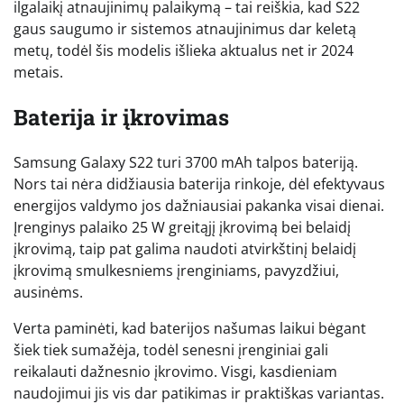
ilgalaikį atnaujinimų palaikymą – tai reiškia, kad S22
gaus saugumo ir sistemos atnaujinimus dar keletą
metų, todėl šis modelis išlieka aktualus net ir 2024
metais.
Baterija ir įkrovimas
Samsung Galaxy S22 turi 3700 mAh talpos bateriją.
Nors tai nėra didžiausia baterija rinkoje, dėl efektyvaus
energijos valdymo jos dažniausiai pakanka visai dienai.
Įrenginys palaiko 25 W greitąjį įkrovimą bei belaidį
įkrovimą, taip pat galima naudoti atvirkštinį belaidį
įkrovimą smulkesniems įrenginiams, pavyzdžiui,
ausinėms.
Verta paminėti, kad baterijos našumas laikui bėgant
šiek tiek sumažėja, todėl senesni įrenginiai gali
reikalauti dažnesnio įkrovimo. Visgi, kasdieniam
naudojimui jis vis dar patikimas ir praktiškas variantas.