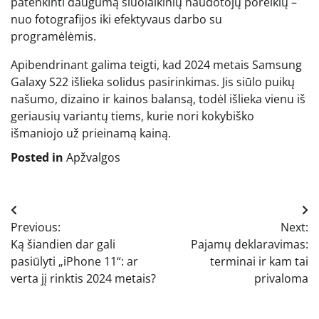
patenkinti daugumą šiuolaikinių naudotojų poreikių –
nuo fotografijos iki efektyvaus darbo su
programėlėmis.
Apibendrinant galima teigti, kad 2024 metais Samsung
Galaxy S22 išlieka solidus pasirinkimas. Jis siūlo puikų
našumo, dizaino ir kainos balansą, todėl išlieka vienu iš
geriausių variantų tiems, kurie nori kokybiško
išmaniojo už prieinamą kainą.
Posted in
Apžvalgos
Navigacija
Previous:
Next:
tarp
Ką šiandien dar gali
Pajamų deklaravimas:
įrašų
pasiūlyti „iPhone 11“: ar
terminai ir kam tai
verta jį rinktis 2024 metais?
privaloma