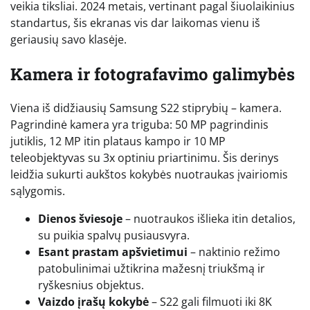
veikia tiksliai. 2024 metais, vertinant pagal šiuolaikinius
standartus, šis ekranas vis dar laikomas vienu iš
geriausių savo klasėje.
Kamera ir fotografavimo galimybės
Viena iš didžiausių Samsung S22 stiprybių – kamera.
Pagrindinė kamera yra triguba: 50 MP pagrindinis
jutiklis, 12 MP itin plataus kampo ir 10 MP
teleobjektyvas su 3x optiniu priartinimu. Šis derinys
leidžia sukurti aukštos kokybės nuotraukas įvairiomis
sąlygomis.
Dienos šviesoje
– nuotraukos išlieka itin detalios,
su puikia spalvų pusiausvyra.
Esant prastam apšvietimui
– naktinio režimo
patobulinimai užtikrina mažesnį triukšmą ir
ryškesnius objektus.
Vaizdo įrašų kokybė
– S22 gali filmuoti iki 8K