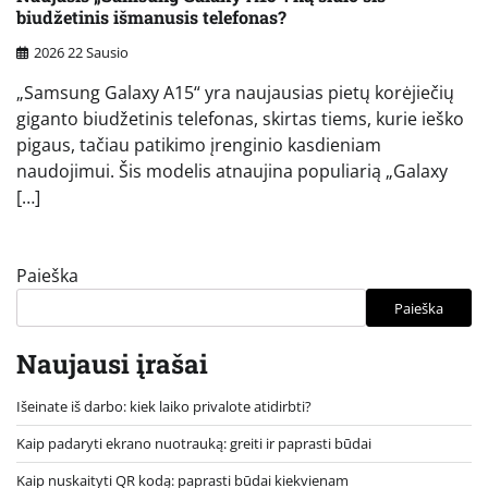
biudžetinis išmanusis telefonas?
2026 22 Sausio
„Samsung Galaxy A15“ yra naujausias pietų korėjiečių
giganto biudžetinis telefonas, skirtas tiems, kurie ieško
pigaus, tačiau patikimo įrenginio kasdieniam
naudojimui. Šis modelis atnaujina populiarią „Galaxy
[…]
Paieška
Paieška
Naujausi įrašai
Išeinate iš darbo: kiek laiko privalote atidirbti?
Kaip padaryti ekrano nuotrauką: greiti ir paprasti būdai
Kaip nuskaityti QR kodą: paprasti būdai kiekvienam