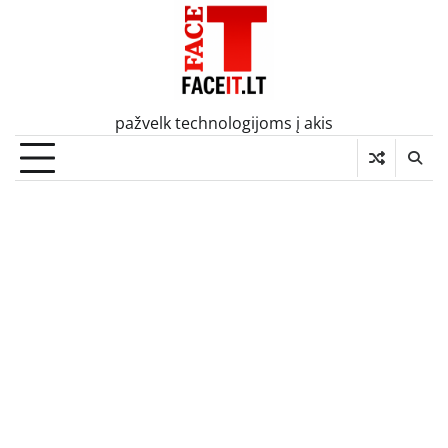
Skip
to
content
pažvelk technologijoms į akis