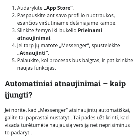
Atidarykite
„App Store“
.
Paspauskite ant savo profilio nuotraukos,
esančios viršutiniame dešiniajame kampe.
Slinkite žemyn iki laukelio
Prieinami
atnaujinimai
.
Jei tarp jų matote „Messenger“, spustelėkite
„Atnaujinti“
.
Palaukite, kol procesas bus baigtas, ir patikrinkite
naujas funkcijas.
Automatiniai atnaujinimai – kaip
įjungti?
Jei norite, kad „Messenger“ atsinaujintų automatiškai,
galite tai paprastai nustatyti. Tai padės užtikrinti, kad
visada turėtumėte naujausią versiją net neprisiminus
to padaryti.