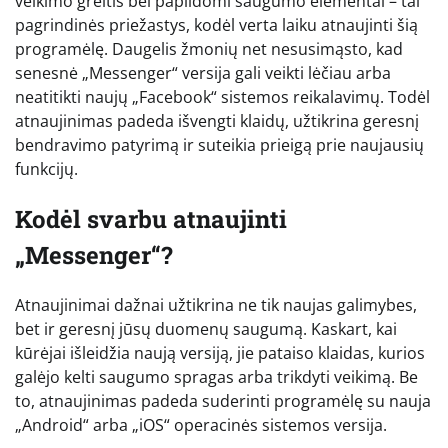
veikimo greitis bei papildomi saugumo elementai – tai
pagrindinės priežastys, kodėl verta laiku atnaujinti šią
programėlę. Daugelis žmonių net nesusimąsto, kad
senesnė „Messenger“ versija gali veikti lėčiau arba
neatitikti naujų „Facebook“ sistemos reikalavimų. Todėl
atnaujinimas padeda išvengti klaidų, užtikrina geresnį
bendravimo patyrimą ir suteikia prieigą prie naujausių
funkcijų.
Kodėl svarbu atnaujinti
„Messenger“?
Atnaujinimai dažnai užtikrina ne tik naujas galimybes,
bet ir geresnį jūsų duomenų saugumą. Kaskart, kai
kūrėjai išleidžia naują versiją, jie pataiso klaidas, kurios
galėjo kelti saugumo spragas arba trikdyti veikimą. Be
to, atnaujinimas padeda suderinti programėlę su nauja
„Android“ arba „iOS“ operacinės sistemos versija.