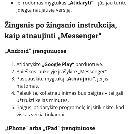
Jei rodomas mygtukas
„Atidaryti“
– jūs jau turite
įdiegtą naujausią versiją.
Žingsnis po žingsnio instrukcija,
kaip atnaujinti „Messenger“
„Android“ įrenginiuose
Atidarykite
„Google Play“
parduotuvę.
Paieškos laukelyje įrašykite „Messenger“.
Paspauskite mygtuką
„Atnaujinti“
, jei jis
matomas.
Palaukite, kol atnaujinimas bus baigtas – tai gali
užtrukti kelias minutes.
Baigus, atidarykite programėlę ir įsitikinkite, kad
viskas veikia tinkamai.
„iPhone“ arba „iPad“ įrenginiuose