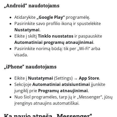
„Android“ naudotojams
Atidarykite
„Google Play“
programėlę.
Pasirinkite savo profilio ikoną ir spustelėkite
Nustatymai
.
Eikite į skiltį
Tinklo nuostatos
ir paspauskite
Automatiniai programų atnaujinimai
.
Pasirinkite norimą būdą: tik per „Wi-Fi“ arba
visada.
„iPhone“ naudotojams
Eikite į
Nustatymai
(Settings) →
App Store
.
Sekcijoje
Automatiniai atsisiuntimai
įjunkite
jungiklį prie
Programų atnaujinimai
.
Nuo šiol programėles, tarp jų ir „Messenger“, jūsų
įrenginys atnaujins automatiškai.
Ką naujo atneša „Messenger“