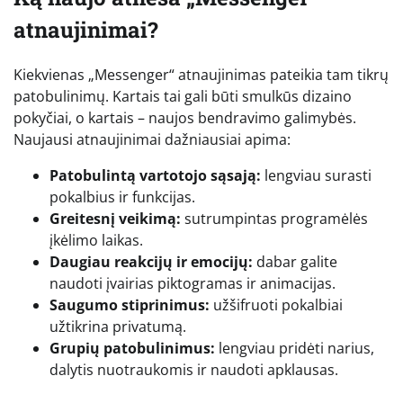
atnaujinimai?
Kiekvienas „Messenger“ atnaujinimas pateikia tam tikrų
patobulinimų. Kartais tai gali būti smulkūs dizaino
pokyčiai, o kartais – naujos bendravimo galimybės.
Naujausi atnaujinimai dažniausiai apima:
Patobulintą vartotojo sąsają:
lengviau surasti
pokalbius ir funkcijas.
Greitesnį veikimą:
sutrumpintas programėlės
įkėlimo laikas.
Daugiau reakcijų ir emocijų:
dabar galite
naudoti įvairias piktogramas ir animacijas.
Saugumo stiprinimus:
užšifruoti pokalbiai
užtikrina privatumą.
Grupių patobulinimus:
lengviau pridėti narius,
dalytis nuotraukomis ir naudoti apklausas.