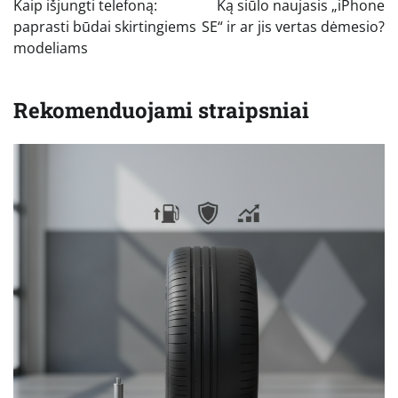
Kaip išjungti telefoną:
Ką siūlo naujasis „iPhone
įrašų
paprasti būdai skirtingiems
SE“ ir ar jis vertas dėmesio?
modeliams
Rekomenduojami straipsniai