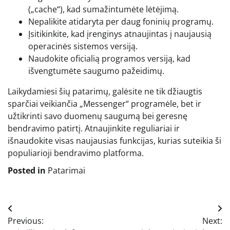
(„cache“), kad sumažintumėte lėtėjimą.
Nepalikite atidaryta per daug foninių programų.
Įsitikinkite, kad įrenginys atnaujintas į naujausią
operacinės sistemos versiją.
Naudokite oficialią programos versiją, kad
išvengtumėte saugumo pažeidimų.
Laikydamiesi šių patarimų, galėsite ne tik džiaugtis
sparčiai veikiančia „Messenger“ programėle, bet ir
užtikrinti savo duomenų saugumą bei geresnę
bendravimo patirtį. Atnaujinkite reguliariai ir
išnaudokite visas naujausias funkcijas, kurias suteikia ši
populiarioji bendravimo platforma.
Posted in
Patarimai
Navigacija
Previous:
Next:
tarp