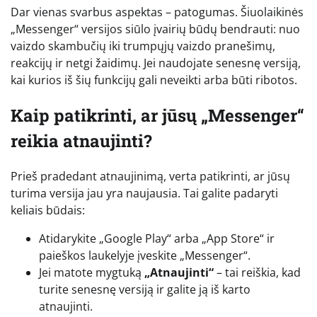
Dar vienas svarbus aspektas – patogumas. Šiuolaikinės
„Messenger“ versijos siūlo įvairių būdų bendrauti: nuo
vaizdo skambučių iki trumpųjų vaizdo pranešimų,
reakcijų ir netgi žaidimų. Jei naudojate senesnę versiją,
kai kurios iš šių funkcijų gali neveikti arba būti ribotos.
Kaip patikrinti, ar jūsų „Messenger“
reikia atnaujinti?
Prieš pradedant atnaujinimą, verta patikrinti, ar jūsų
turima versija jau yra naujausia. Tai galite padaryti
keliais būdais:
Atidarykite „Google Play“ arba „App Store“ ir
paieškos laukelyje įveskite „Messenger“.
Jei matote mygtuką
„Atnaujinti“
– tai reiškia, kad
turite senesnę versiją ir galite ją iš karto
atnaujinti.