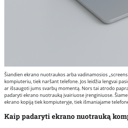
Šiandien ekrano nuotraukos arba vadinamosios „screensho
kompiuteriu, tiek naršant telefone. Jos leidžia lengvai pas
ar išsaugoti jums svarbų momentą. Nors tai atrodo papras
padaryti ekrano nuotrauką įvairiuose įrenginiuose. Šiame s
ekrano kopiją tiek kompiuteryje, tiek išmaniajame telefon
Kaip padaryti ekrano nuotrauką kom