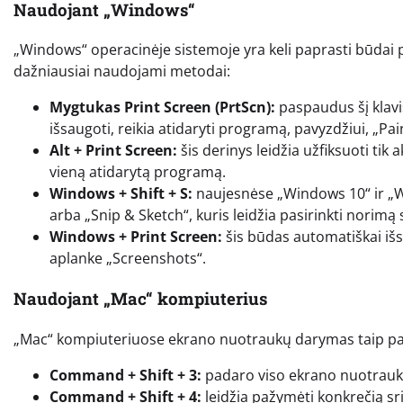
Naudojant „Windows“
„Windows“ operacinėje sistemoje yra keli paprasti būdai
dažniausiai naudojami metodai:
Mygtukas Print Screen (PrtScn):
paspaudus šį klaviš
išsaugoti, reikia atidaryti programą, pavyzdžiui, „Paint“
Alt + Print Screen:
šis derinys leidžia užfiksuoti tik 
vieną atidarytą programą.
Windows + Shift + S:
naujesnėse „Windows 10“ ir „Wi
arba „Snip & Sketch“, kuris leidžia pasirinkti norimą s
Windows + Print Screen:
šis būdas automatiškai išs
aplanke „Screenshots“.
Naudojant „Mac“ kompiuterius
„Mac“ kompiuteriuose ekrano nuotraukų darymas taip pat y
Command + Shift + 3:
padaro viso ekrano nuotrauką 
Command + Shift + 4:
leidžia pažymėti konkrečią sri