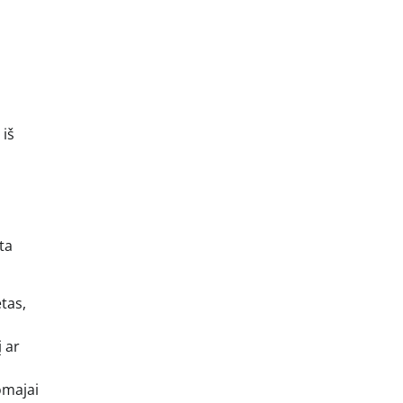
 iš
ta
tas,
į ar
omajai