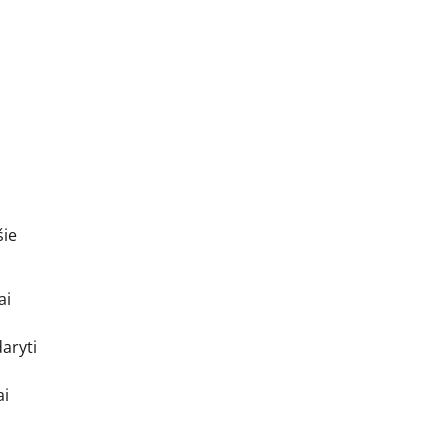
šie
ai
aryti
ai