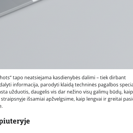
ts“ tapo neatsiejama kasdienybės dalimi – tiek dirbant
idalyti informacija, parodyti klaidą techninės pagalbos specia
ta užduotis, daugelis vis dar nežino visų galimų būdų, kaip
traipsnyje išsamiai apžvelgsime, kaip lengvai ir greitai pasi
e.
piuteryje