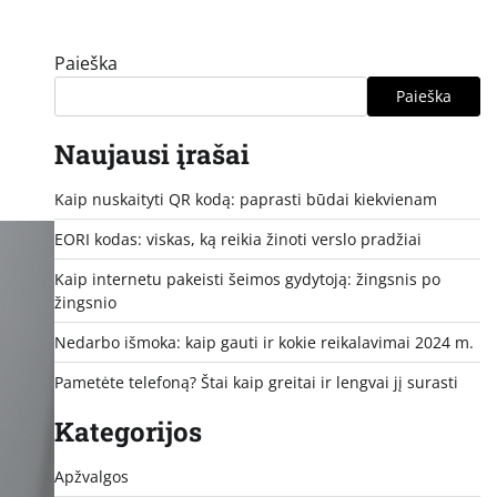
Paieška
Paieška
Naujausi įrašai
Kaip nuskaityti QR kodą: paprasti būdai kiekvienam
EORI kodas: viskas, ką reikia žinoti verslo pradžiai
Kaip internetu pakeisti šeimos gydytoją: žingsnis po
žingsnio
Nedarbo išmoka: kaip gauti ir kokie reikalavimai 2024 m.
Pametėte telefoną? Štai kaip greitai ir lengvai jį surasti
Kategorijos
Apžvalgos