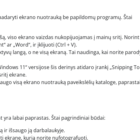
 padaryti ekrano nuotrauką be papildomų programų. Štai
ą, viso ekrano vaizdas nukopijuojamas į mainų sritį. Norint 
 ar „Word“, ir įklijuoti (Ctrl + V).
aktyvų langą, o ne visą ekraną. Tai naudinga, kai norite parody
ndows 11“ versijose šis derinys atidaro įrankį „Snipping To
ritį ekrane.
augo visą ekrano nuotrauką paveikslėlių kataloge, paprasta
ra labai paprastas. Štai pagrindiniai būdai:
ir išsaugo ją darbalaukyje.
tį ekrane, kurią norite nufotografuoti.