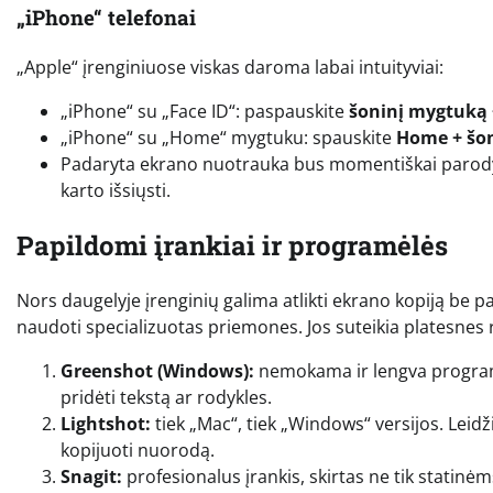
„iPhone“ telefonai
„Apple“ įrenginiuose viskas daroma labai intuityviai:
„iPhone“ su „Face ID“: paspauskite
šoninį mygtuką
„iPhone“ su „Home“ mygtuku: spauskite
Home + šon
Padaryta ekrano nuotrauka bus momentiškai parodyt
karto išsiųsti.
Papildomi įrankiai ir programėlės
Nors daugelyje įrenginių galima atlikti ekrano kopiją be
naudoti specializuotas priemones. Jos suteikia platesnes
Greenshot (Windows):
nemokama ir lengva programa,
pridėti tekstą ar rodykles.
Lightshot:
tiek „Mac“, tiek „Windows“ versijos. Leidžia
kopijuoti nuorodą.
Snagit:
profesionalus įrankis, skirtas ne tik statin