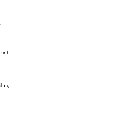
s.
rinti
filmų