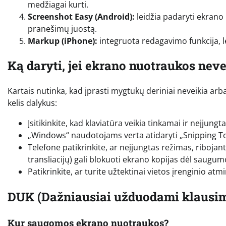
medžiagai kurti.
Screenshot Easy (Android):
leidžia padaryti ekrano
pranešimų juostą.
Markup (iPhone):
integruota redagavimo funkcija, le
Ką daryti, jei ekrano nuotraukos neve
Kartais nutinka, kad įprasti mygtukų deriniai neveikia arb
kelis dalykus:
Įsitikinkite, kad klaviatūra veikia tinkamai ir neįjung
„Windows“ naudotojams verta atidaryti „Snipping Tool
Telefone patikrinkite, ar neįjungtas režimas, ribojan
transliacijų) gali blokuoti ekrano kopijas dėl saugum
Patikrinkite, ar turite užtektinai vietos įrenginio atm
DUK (Dažniausiai užduodami klausim
Kur saugomos ekrano nuotraukos?