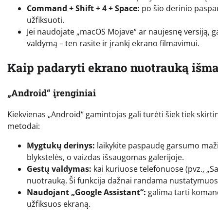
Command + Shift + 4 + Space:
po šio derinio paspa
užfiksuoti.
Jei naudojate „macOS Mojave“ ar naujesnę versiją, g
valdymą – ten rasite ir įrankį ekrano filmavimui.
Kaip padaryti ekrano nuotrauką išma
„Android“ įrenginiai
Kiekvienas „Android“ gamintojas gali turėti šiek tiek skirt
metodai:
Mygtukų derinys:
laikykite paspaudę garsumo maži
blykstelės, o vaizdas išsaugomas galerijoje.
Gestų valdymas:
kai kuriuose telefonuose (pvz., „S
nuotrauką. Ši funkcija dažnai randama nustatymuos
Naudojant „Google Assistant“:
galima tarti komand
užfiksuos ekraną.