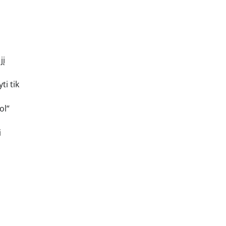
jį
ti tik
ol“
i