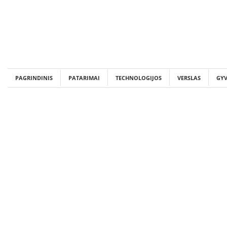
Skip
to
content
PAGRINDINIS
PATARIMAI
TECHNOLOGIJOS
VERSLAS
GY