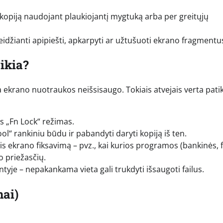
 kopiją naudojant plaukiojantį mygtuką arba per greitųjų
idžianti apipiešti, apkarpyti ar užtušuoti ekrano fragmentu
ikia?
a ekrano nuotraukos neišsisaugo. Tokiais atvejais verta patik
tas „Fn Lock“ režimas.
“ rankiniu būdu ir pabandyti daryti kopiją iš ten.
tis ekrano fiksavimą – pvz., kai kurios programos (bankinės, 
o priežasčių.
intyje – nepakankama vieta gali trukdyti išsaugoti failus.
ai)