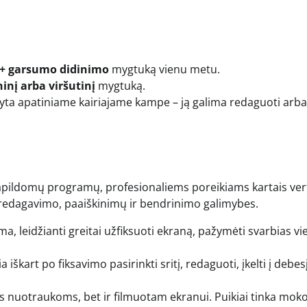
 + garsumo didinimo
mygtuką vienu metu.
inį arba viršutinį
mygtuką.
a apatiniame kairiajame kampe – ją galima redaguoti arba
 papildomų programų, profesionaliems poreikiams kartais ver
 redagavimo, paaiškinimų ir bendrinimo galimybes.
 leidžianti greitai užfiksuoti ekraną, pažymėti svarbias vie
 iškart po fiksavimo pasirinkti sritį, redaguoti, įkelti į debes
ėms nuotraukoms, bet ir filmuotam ekranui. Puikiai tinka mok