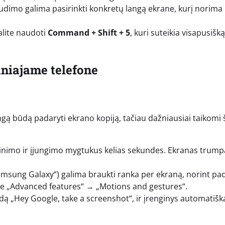
udimo galima pasirinkti konkretų langą ekrane, kurį norima
alite naudoti
Command + Shift + 5
, kuri suteikia visapusišką
niajame telefone
ingą būdą padaryti ekrano kopiją, tačiau dažniausiai taikomi 
nimo ir įjungimo mygtukus kelias sekundes. Ekranas trump
amsung Galaxy“) galima braukti ranka per ekraną, norint pad
e „Advanced features“ → „Motions and gestures“.
ą „Hey Google, take a screenshot“, ir įrenginys automatišk