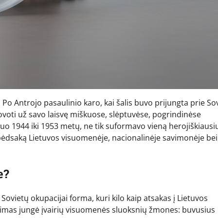
. Po Antrojo pasaulinio karo, kai šalis buvo prijungta prie So
ovoti už savo laisvę miškuose, slėptuvėse, pogrindinėse
nuo 1944 iki 1953 metų, ne tik suformavo vieną herojiškiausi
 pėdsaką Lietuvos visuomenėje, nacionalinėje savimonėje bei
e?
 Sovietų okupacijai forma, kuri kilo kaip atsakas į Lietuvos
imas jungė įvairių visuomenės sluoksnių žmones: buvusius