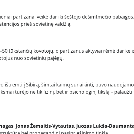
eniai partizanai veikė dar iki šeštojo dešimtmečio pabaigos.
tencijos prieš sovietinę valdžią.
0–50 tūkstančių kovotojų, o partizanus aktyviai rėmė dar keli
votojus nuo sovietinių pajėgų.
vo ištremti į Sibirą, šimtai kaimų sunaikinti, buvo naudojam
smai turėjo ne tik fizinį, bet ir psichologinį tikslą – palaužti
nagas
,
Jonas Žemaitis-Vytautas
,
Juozas Lukša-Daumant
 struktūrą bei propagandinį pasipriešinimo tinklą.