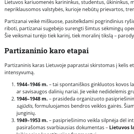
Lietuvos kariuomenės karininkus, studentus, ūkininkus, mok
nepriklausomos valstybės, kurioje nebūtų prievartos, trem
Partizanai veikė miškuose, pasitelkdami pogrindinius ryši
riboti, partizanai sugebėjo surengti šimtus sėkmingų oper
Šie veiksmai turėjo tiek karinį, tiek moralinį tikslą – parod
Partizaninio karo etapai
Partizaninis karas Lietuvoje paprastai skirstomas į kelis e
intensyvumą.
1944–1946 m.
– tai spontaniškos ginkluotos kovos 
ar savisaugos dalinių nariai. Jie veikė nedidelėmis
1946–1948 m.
– prasideda organizuoto pasipriešinim
sąjūdis
, formuluojamos bendros veiklos gairės. Šiame
junginių.
1949–1953 m.
– pasipriešinimo veikla silpnėja dėl 
pasirašomas svarbiausias dokumentas –
Lietuvos l