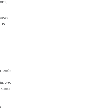
svos,
 buvo
tus.
omenės
 kovos
tizanų
a