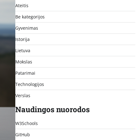
Ateitis
Be kategorijos
Gyvenimas
Istorija
Lietuva
Mokslas
Patarimai
Technologijos
Verslas
Naudingos nuorodos
W3Schools
GitHub