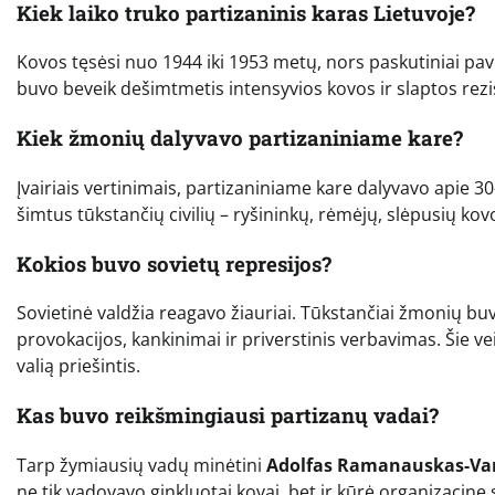
Kiek laiko truko partizaninis karas Lietuvoje?
Kovos tęsėsi nuo 1944 iki 1953 metų, nors paskutiniai pavi
buvo beveik dešimtmetis intensyvios kovos ir slaptos rezis
Kiek žmonių dalyvavo partizaniniame kare?
Įvairiais vertinimais, partizaniniame kare dalyvavo apie 3
šimtus tūkstančių civilių – ryšininkų, rėmėjų, slėpusių ko
Kokios buvo sovietų represijos?
Sovietinė valdžia reagavo žiauriai. Tūkstančiai žmonių bu
provokacijos, kankinimai ir priverstinis verbavimas. Šie veik
valią priešintis.
Kas buvo reikšmingiausi partizanų vadai?
Tarp žymiausių vadų minėtini
Adolfas Ramanauskas-Va
ne tik vadovavo ginkluotai kovai, bet ir kūrė organizacinę