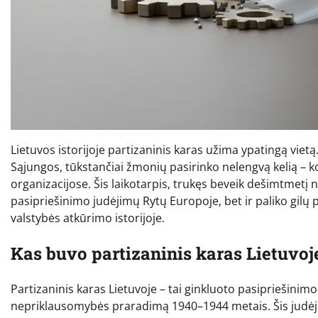
Lietuvos istorijoje partizaninis karas užima ypatingą vietą
Sąjungos, tūkstančiai žmonių pasirinko nelengvą kelią – k
organizacijose. Šis laikotarpis, trukęs beveik dešimtmetį 
pasipriešinimo judėjimų Rytų Europoje, bet ir paliko gilų
valstybės atkūrimo istorijoje.
Kas buvo partizaninis karas Lietuvoj
Partizaninis karas Lietuvoje – tai ginkluoto pasipriešinimo
nepriklausomybės praradimą 1940–1944 metais. Šis judėj