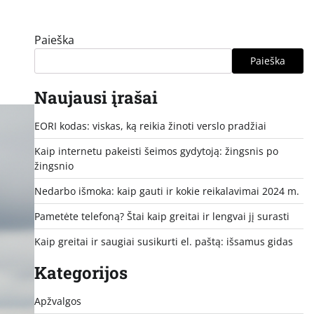
Paieška
Paieška
Naujausi įrašai
EORI kodas: viskas, ką reikia žinoti verslo pradžiai
Kaip internetu pakeisti šeimos gydytoją: žingsnis po
žingsnio
Nedarbo išmoka: kaip gauti ir kokie reikalavimai 2024 m.
Pametėte telefoną? Štai kaip greitai ir lengvai jį surasti
Kaip greitai ir saugiai susikurti el. paštą: išsamus gidas
Kategorijos
Apžvalgos