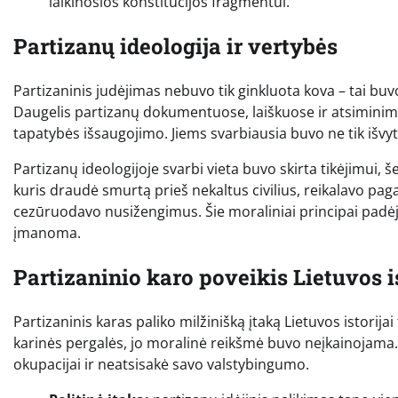
laikinosios konstitucijos fragmentui.
Partizanų ideologija ir vertybės
Partizaninis judėjimas nebuvo tik ginkluota kova – tai buvo 
Daugelis partizanų dokumentuose, laiškuose ir atsiminimu
tapatybės išsaugojimo. Jiems svarbiausia buvo ne tik išvyt
Partizanų ideologijoje svarbi vieta buvo skirta tikėjimui, š
kuris draudė smurtą prieš nekaltus civilius, reikalavo pa
cezūruodavo nusižengimus. Šie moraliniai principai padėj
įmanoma.
Partizaninio karo poveikis Lietuvos is
Partizaninis karas paliko milžinišką įtaką Lietuvos istorijai
karinės pergalės, jo moralinė reikšmė buvo neįkainojama. 
okupacijai ir neatsisakė savo valstybingumo.