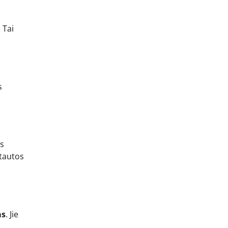
 Tai
s
os
 tautos
as
. Jie