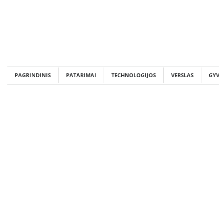
Skip
to
content
PAGRINDINIS
PATARIMAI
TECHNOLOGIJOS
VERSLAS
GY