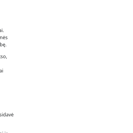
i.
inės
bę.
kso,
ai
asidavė