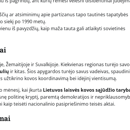
u iš pagrindų, ant kurių rėmėsi vėlesni disidentiniai judėjima
ščių ar atsiminimų apie partizanus tapo tautinės tapatybės
o siekį po 1990 metų.
ienu iš pavyzdžių, kaip maža tauta gali atlaikyti sovietinės
ai
e, Žemaitijoje ir Suvalkijoje. Kiekvienas regionas turėjo savo
ulių
ir kitas. Šios apygardos turėjo savus vadeivas, spaudini
os užtikrino kovos koordinavimą bei idėjinį vientisumą.
o mėnesį, kai įkurta
Lietuvos laisvės kovos sąjūdžio taryb
kesnę politinę kryptį, paremtą demokratijos ir nepriklausomy
 kaip teisėti nacionalinio pasipriešinimo teisės aktai.
mai