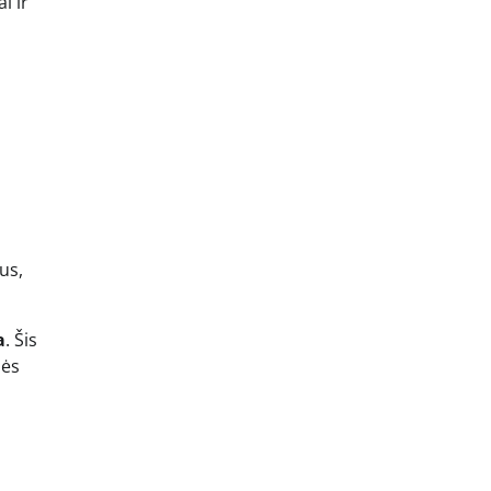
i ir
us,
a
. Šis
bės