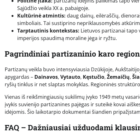
Politinė įtaka:
partizanų idėjinis palikimas tapo vien
Sąjūdžio veikla XX a. pabaigoje.
Kultūrinė atmintis:
daug dainų, eilėraščių, dienora
simboliais. Tai sustiprino nepriklausomybės atkūrim
Tarptautinis kontekstas:
Lietuvos partizanai tapo v
imperijos spaudimą moraline jėga ir ryžtu.
Pagrindiniai partizaninio karo region
Partizanų veikla buvo intensyviausia Dzūkijoje, Aukštaitijoj
apygardas –
Dainavos
,
Vytauto
,
Kęstučio
,
Žemaičių
,
Šia
ryšių tinklus ir net slaptas mokyklas. Regioninės struktūr
Vienas iš reikšmingiausių sukilimų įvyko 1949 metų vasari
įvykis suvienijo partizanines pajėgas ir suteikė kovai aiš
idėjomis. Šio laikotarpio dokumentai šiandien pripažįstami
FAQ – Dažniausiai užduodami klausi