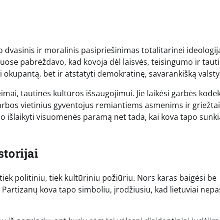
dvasinis ir moralinis pasipriešinimas totalitarinei ideologija
ose pabrėždavo, kad kovoja dėl laisvės, teisingumo ir taut
i okupantą, bet ir atstatyti demokratinę, savarankišką valsty
eimai, tautinės kultūros išsaugojimui. Jie laikėsi garbės kode
garbos vietinius gyventojus remiantiems asmenims ir griežtai
o išlaikyti visuomenės paramą net tada, kai kova tapo sunki
torijai
 tiek politiniu, tiek kultūriniu požiūriu. Nors karas baigėsi be
Partizanų kova tapo simboliu, įrodžiusiu, kad lietuviai nep