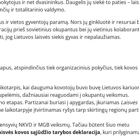
ytojus ir net dvasininkus. Daugelis jų siekė to paties – lai
čių ir totalitarinio valdymo.
us ir vietos gyventojų paramą. Nors jų ginkluotė ir resursai
acijų prieš sovietinius okupantus bei jų vietinius kolaboran
yti, jog Lietuvos laisvės siekis gyvas ir nepalaužiamas.
tapus, atspindinčius tiek organizacinius pokyčius, tiek kovos
laikotarpis, kai dauguma kovotojų buvo buvę Lietuvos kariu
 grupelėmis, dažniausiai reaguodami į okupantų veiksmus.
o etapas. Partizanai buriasi į apygardas, įkuriamas
Laisvės
 laikotarpyje įtvirtinamas ryšys tarp skirtingų regionų par
intensyvių NKVD ir MGB veiksmų. Tačiau būtent šiuo metu
aisvės kovos sąjūdžio tarybos deklaracija
, kuri prilyginam