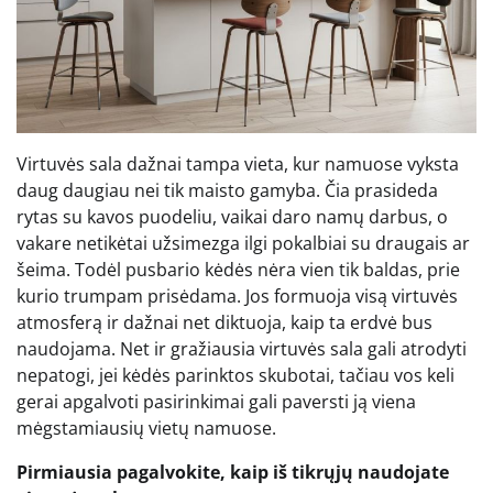
Virtuvės sala dažnai tampa vieta, kur namuose vyksta
daug daugiau nei tik maisto gamyba. Čia prasideda
rytas su kavos puodeliu, vaikai daro namų darbus, o
vakare netikėtai užsimezga ilgi pokalbiai su draugais ar
šeima. Todėl pusbario kėdės nėra vien tik baldas, prie
kurio trumpam prisėdama. Jos formuoja visą virtuvės
atmosferą ir dažnai net diktuoja, kaip ta erdvė bus
naudojama. Net ir gražiausia virtuvės sala gali atrodyti
nepatogi, jei kėdės parinktos skubotai, tačiau vos keli
gerai apgalvoti pasirinkimai gali paversti ją viena
mėgstamiausių vietų namuose.
Pirmiausia pagalvokite, kaip iš tikrųjų naudojate