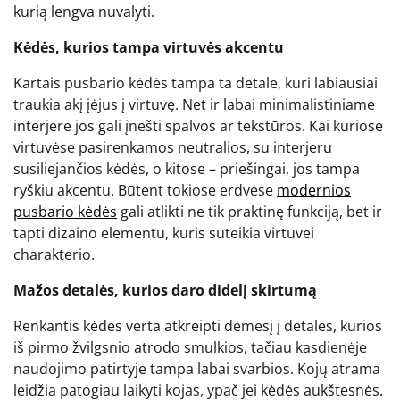
kurią lengva nuvalyti.
Kėdės, kurios tampa virtuvės akcentu
Kartais pusbario kėdės tampa ta detale, kuri labiausiai
traukia akį įėjus į virtuvę. Net ir labai minimalistiniame
interjere jos gali įnešti spalvos ar tekstūros. Kai kuriose
virtuvėse pasirenkamos neutralios, su interjeru
susiliejančios kėdės, o kitose – priešingai, jos tampa
ryškiu akcentu. Būtent tokiose erdvėse
modernios
pusbario kėdės
gali atlikti ne tik praktinę funkciją, bet ir
tapti dizaino elementu, kuris suteikia virtuvei
charakterio.
Mažos detalės, kurios daro didelį skirtumą
Renkantis kėdes verta atkreipti dėmesį į detales, kurios
iš pirmo žvilgsnio atrodo smulkios, tačiau kasdienėje
naudojimo patirtyje tampa labai svarbios. Kojų atrama
leidžia patogiau laikyti kojas, ypač jei kėdės aukštesnės.