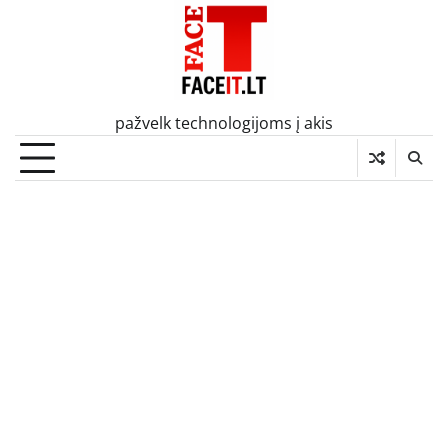
Skip
to
content
pažvelk technologijoms į akis