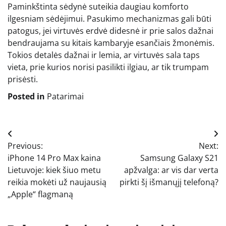
Paminkštinta sėdynė suteikia daugiau komforto
ilgesniam sėdėjimui. Pasukimo mechanizmas gali būti
patogus, jei virtuvės erdvė didesnė ir prie salos dažnai
bendraujama su kitais kambaryje esančiais žmonėmis.
Tokios detalės dažnai ir lemia, ar virtuvės sala taps
vieta, prie kurios norisi pasilikti ilgiau, ar tik trumpam
prisėsti.
Posted in
Patarimai
Navigacija
Previous:
Next:
tarp
iPhone 14 Pro Max kaina
Samsung Galaxy S21
įrašų
Lietuvoje: kiek šiuo metu
apžvalga: ar vis dar verta
reikia mokėti už naujausią
pirkti šį išmanųjį telefoną?
„Apple“ flagmaną