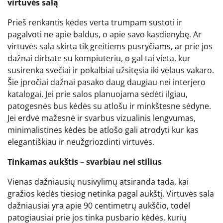
virtuvės salą
Prieš renkantis kėdes verta trumpam sustoti ir
pagalvoti ne apie baldus, o apie savo kasdienybę. Ar
virtuvės sala skirta tik greitiems pusryčiams, ar prie jos
dažnai dirbate su kompiuteriu, o gal tai vieta, kur
susirenka svečiai ir pokalbiai užsitęsia iki vėlaus vakaro.
Šie įpročiai dažnai pasako daug daugiau nei interjero
katalogai. Jei prie salos planuojama sėdėti ilgiau,
patogesnės bus kėdės su atlošu ir minkštesne sėdyne.
Jei erdvė mažesnė ir svarbus vizualinis lengvumas,
minimalistinės kėdės be atlošo gali atrodyti kur kas
elegantiškiau ir neužgriozdinti virtuvės.
Tinkamas aukštis – svarbiau nei stilius
Vienas dažniausių nusivylimų atsiranda tada, kai
gražios kėdės tiesiog netinka pagal aukštį. Virtuvės sala
dažniausiai yra apie 90 centimetrų aukščio, todėl
patogiausiai prie jos tinka pusbario kėdės, kurių