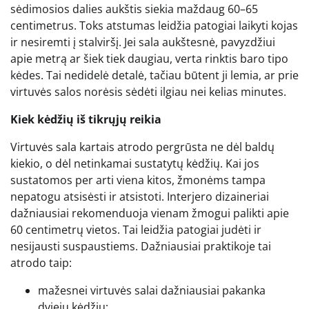
sėdimosios dalies aukštis siekia maždaug 60–65
centimetrus. Toks atstumas leidžia patogiai laikyti kojas
ir nesiremti į stalviršį. Jei sala aukštesnė, pavyzdžiui
apie metrą ar šiek tiek daugiau, verta rinktis baro tipo
kėdes. Tai nedidelė detalė, tačiau būtent ji lemia, ar prie
virtuvės salos norėsis sėdėti ilgiau nei kelias minutes.
Kiek kėdžių iš tikrųjų reikia
Virtuvės sala kartais atrodo pergrūsta ne dėl baldų
kiekio, o dėl netinkamai sustatytų kėdžių. Kai jos
sustatomos per arti viena kitos, žmonėms tampa
nepatogu atsisėsti ir atsistoti. Interjero dizaineriai
dažniausiai rekomenduoja vienam žmogui palikti apie
60 centimetrų vietos. Tai leidžia patogiai judėti ir
nesijausti suspaustiems. Dažniausiai praktikoje tai
atrodo taip:
mažesnei virtuvės salai dažniausiai pakanka
dviejų kėdžių;