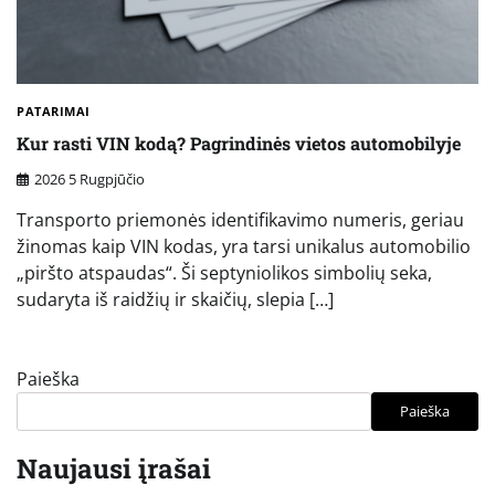
PATARIMAI
Kur rasti VIN kodą? Pagrindinės vietos automobilyje
2026 5 Rugpjūčio
Transporto priemonės identifikavimo numeris, geriau
žinomas kaip VIN kodas, yra tarsi unikalus automobilio
„piršto atspaudas“. Ši septyniolikos simbolių seka,
sudaryta iš raidžių ir skaičių, slepia […]
Paieška
Paieška
Naujausi įrašai