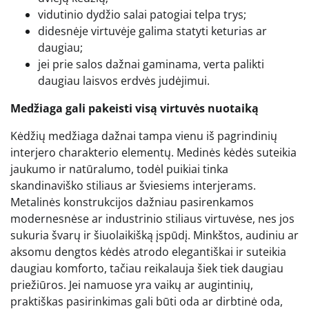
vidutinio dydžio salai patogiai telpa trys;
didesnėje virtuvėje galima statyti keturias ar
daugiau;
jei prie salos dažnai gaminama, verta palikti
daugiau laisvos erdvės judėjimui.
Medžiaga gali pakeisti visą virtuvės nuotaiką
Kėdžių medžiaga dažnai tampa vienu iš pagrindinių
interjero charakterio elementų. Medinės kėdės suteikia
jaukumo ir natūralumo, todėl puikiai tinka
skandinaviško stiliaus ar šviesiems interjerams.
Metalinės konstrukcijos dažniau pasirenkamos
modernesnėse ar industrinio stiliaus virtuvėse, nes jos
sukuria švarų ir šiuolaikišką įspūdį. Minkštos, audiniu ar
aksomu dengtos kėdės atrodo elegantiškai ir suteikia
daugiau komforto, tačiau reikalauja šiek tiek daugiau
priežiūros. Jei namuose yra vaikų ar augintinių,
praktiškas pasirinkimas gali būti oda ar dirbtinė oda,