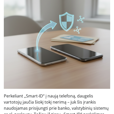
Perkeliant „Smart-ID“ į naują telefoną, daugelis
vartotojų jaučia šiokį tokį nerimą – juk šis įrankis
naudojamas prisijungti prie banko, valstybinių sistemų