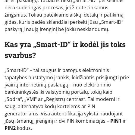
ar el. paslaugų. Tačiau iš tiesų „Smart-ID“ perkėlimas
nėra sudėtingas procesas, jei žinote tinkamus
žingsnius. Toliau pateikiame aiškų, detalų ir patikimą
gidas, kuris padės sklandžiai perkelti jūsų „Smart-ID“
paskyrą į naują įrenginį be jokių nesklandumų.
Kas yra „Smart-ID“ ir kodėl jis toks
svarbus?
„Smart-ID“ – tai saugus ir patogus elektroninis
tapatybės nustatymo įrankis, leidžiantis prisijungti prie
įvairių internetinių paslaugų – nuo elektroninio
bankininkystės iki valstybinių portalų, tokių kaip
„Sodra“, „VMI“ ar „Registrų centras“. Tai moderni ir
saugi alternatyva kodų kortelėms ar PIN
generatoriams. Visa autentifikacija vyksta naudojant
jūsų išmanųjį įrenginį ir dvi PIN kombinacijas –
PIN1
ir
PIN2
kodus.