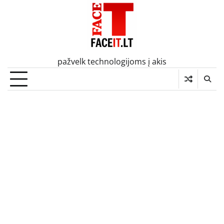
Skip
to
content
pažvelk technologijoms į akis