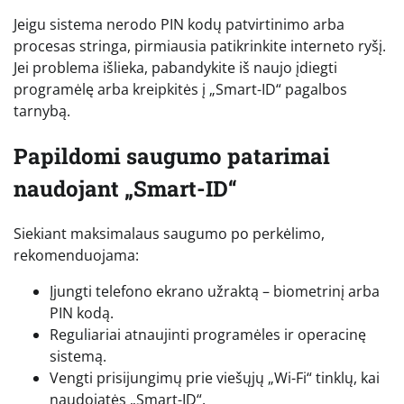
Jeigu sistema nerodo PIN kodų patvirtinimo arba
procesas stringa, pirmiausia patikrinkite interneto ryšį.
Jei problema išlieka, pabandykite iš naujo įdiegti
programėlę arba kreipkitės į „Smart-ID“ pagalbos
tarnybą.
Papildomi saugumo patarimai
naudojant „Smart-ID“
Siekiant maksimalaus saugumo po perkėlimo,
rekomenduojama:
Įjungti telefono ekrano užraktą – biometrinį arba
PIN kodą.
Reguliariai atnaujinti programėles ir operacinę
sistemą.
Vengti prisijungimų prie viešųjų „Wi-Fi“ tinklų, kai
naudojatės „Smart-ID“.