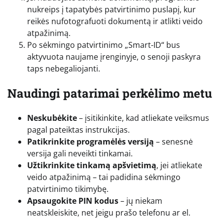
nukreips į tapatybės patvirtinimo puslapį, kur
reikės nufotografuoti dokumentą ir atlikti veido
atpažinimą.
Po sėkmingo patvirtinimo „Smart-ID“ bus
aktyvuota naujame įrenginyje, o senoji paskyra
taps nebegaliojanti.
Naudingi patarimai perkėlimo metu
Neskubėkite
– įsitikinkite, kad atliekate veiksmus
pagal pateiktas instrukcijas.
Patikrinkite programėlės versiją
– senesnė
versija gali neveikti tinkamai.
Užtikrinkite tinkamą apšvietimą
, jei atliekate
veido atpažinimą – tai padidina sėkmingo
patvirtinimo tikimybę.
Apsaugokite PIN kodus
– jų niekam
neatskleiskite, net jeigu prašo telefonu ar el.