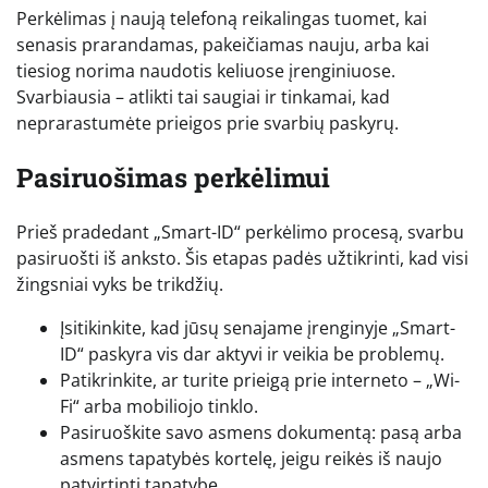
Perkėlimas į naują telefoną reikalingas tuomet, kai
senasis prarandamas, pakeičiamas nauju, arba kai
tiesiog norima naudotis keliuose įrenginiuose.
Svarbiausia – atlikti tai saugiai ir tinkamai, kad
neprarastumėte prieigos prie svarbių paskyrų.
Pasiruošimas perkėlimui
Prieš pradedant „Smart-ID“ perkėlimo procesą, svarbu
pasiruošti iš anksto. Šis etapas padės užtikrinti, kad visi
žingsniai vyks be trikdžių.
Įsitikinkite, kad jūsų senajame įrenginyje „Smart-
ID“ paskyra vis dar aktyvi ir veikia be problemų.
Patikrinkite, ar turite prieigą prie interneto – „Wi-
Fi“ arba mobiliojo tinklo.
Pasiruoškite savo asmens dokumentą: pasą arba
asmens tapatybės kortelę, jeigu reikės iš naujo
patvirtinti tapatybę.