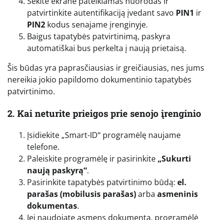
Sekite ekrane pateikiamas nuorodas ir
patvirtinkite autentifikaciją įvedant savo
PIN1
ir
PIN2
kodus senajame įrenginyje.
Baigus tapatybės patvirtinimą, paskyra
automatiškai bus perkelta į naują prietaisą.
Šis būdas yra paprasčiausias ir greičiausias, nes jums
nereikia jokio papildomo dokumentinio tapatybės
patvirtinimo.
2. Kai neturite prieigos prie senojo įrenginio
Įsidiekite „Smart-ID“ programėlę naujame
telefone.
Paleiskite programėlę ir pasirinkite
„Sukurti
naują paskyrą“
.
Pasirinkite tapatybės patvirtinimo būdą:
el.
parašas (mobilusis parašas)
arba
asmeninis
dokumentas
.
Jei naudojate asmens dokumentą, programėlė