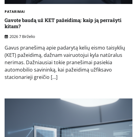
PATARIMAI
Gavote baudą už KET pažeidimą: kaip ją perrašyti
kitam?
2026 7 Birželio
Gavus pranešimą apie padarytą kelių eismo taisyklių
(KET) pažeidimą, dažnam vairuotojui kyla natūralus
nerimas. Dažniausiai tokie pranešimai pasiekia
automobilio savininką, kai pažeidimą užfiksavo
stacionarieji greičio […]