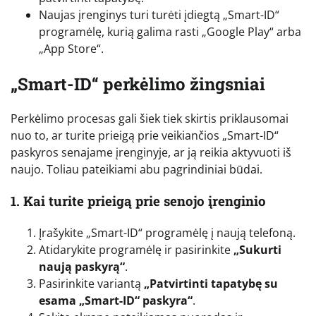
Naujas įrenginys turi turėti įdiegtą „Smart-ID“
programėlę, kurią galima rasti „Google Play“ arba
„App Store“.
„Smart-ID“ perkėlimo žingsniai
Perkėlimo procesas gali šiek tiek skirtis priklausomai
nuo to, ar turite prieigą prie veikiančios „Smart-ID“
paskyros senajame įrenginyje, ar ją reikia aktyvuoti iš
naujo. Toliau pateikiami abu pagrindiniai būdai.
1. Kai turite prieigą prie senojo įrenginio
Įrašykite „Smart-ID“ programėlę į naują telefoną.
Atidarykite programėlę ir pasirinkite
„Sukurti
naują paskyrą“
.
Pasirinkite variantą
„Patvirtinti tapatybę su
esama „Smart-ID“ paskyra“
.