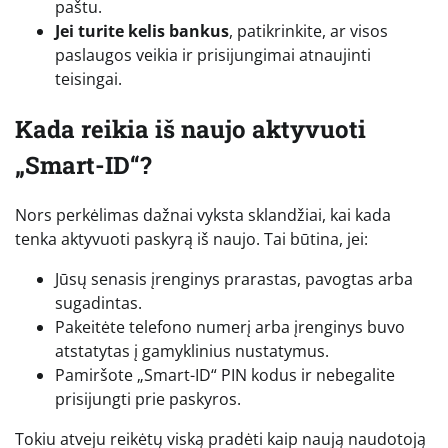
paštu.
Jei turite kelis bankus
, patikrinkite, ar visos
paslaugos veikia ir prisijungimai atnaujinti
teisingai.
Kada reikia iš naujo aktyvuoti
„Smart-ID“?
Nors perkėlimas dažnai vyksta sklandžiai, kai kada
tenka aktyvuoti paskyrą iš naujo. Tai būtina, jei:
Jūsų senasis įrenginys prarastas, pavogtas arba
sugadintas.
Pakeitėte telefono numerį arba įrenginys buvo
atstatytas į gamyklinius nustatymus.
Pamiršote „Smart-ID“ PIN kodus ir nebegalite
prisijungti prie paskyros.
Tokiu atveju reikėtų viską pradėti kaip naują naudotoją