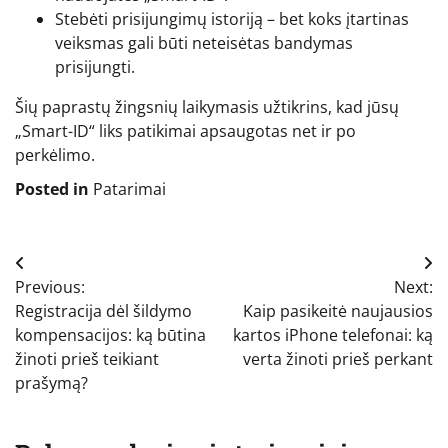
Stebėti prisijungimų istoriją – bet koks įtartinas
veiksmas gali būti neteisėtas bandymas
prisijungti.
Šių paprastų žingsnių laikymasis užtikrins, kad jūsų
„Smart-ID“ liks patikimai apsaugotas net ir po
perkėlimo.
Posted in
Patarimai
Navigacija
Previous:
Next:
tarp
Registracija dėl šildymo
Kaip pasikeitė naujausios
įrašų
kompensacijos: ką būtina
kartos iPhone telefonai: ką
žinoti prieš teikiant
verta žinoti prieš perkant
prašymą?