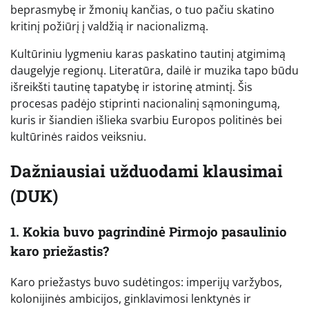
beprasmybę ir žmonių kančias, o tuo pačiu skatino
kritinį požiūrį į valdžią ir nacionalizmą.
Kultūriniu lygmeniu karas paskatino tautinį atgimimą
daugelyje regionų. Literatūra, dailė ir muzika tapo būdu
išreikšti tautinę tapatybę ir istorinę atmintį. Šis
procesas padėjo stiprinti nacionalinį sąmoningumą,
kuris ir šiandien išlieka svarbiu Europos politinės bei
kultūrinės raidos veiksniu.
Dažniausiai užduodami klausimai
(DUK)
1. Kokia buvo pagrindinė Pirmojo pasaulinio
karo priežastis?
Karo priežastys buvo sudėtingos: imperijų varžybos,
kolonijinės ambicijos, ginklavimosi lenktynės ir