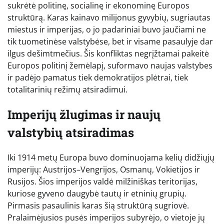
sukrėtė politinę, socialinę ir ekonominę Europos
struktūrą. Karas kainavo milijonus gyvybių, sugriautas
miestus ir imperijas, o jo padariniai buvo jaučiami ne
tik tuometinėse valstybėse, bet ir visame pasaulyje dar
ilgus dešimtmečius. Šis konfliktas negrįžtamai pakeitė
Europos politinį žemėlapį, suformavo naujas valstybes
ir padėjo pamatus tiek demokratijos plėtrai, tiek
totalitarinių režimų atsiradimui.
Imperijų žlugimas ir naujų
valstybių atsiradimas
Iki 1914 metų Europa buvo dominuojama kelių didžiųjų
imperijų: Austrijos–Vengrijos, Osmanų, Vokietijos ir
Rusijos. Šios imperijos valdė milžiniškas teritorijas,
kuriose gyveno daugybė tautų ir etninių grupių.
Pirmasis pasaulinis karas šią struktūrą sugriovė.
Pralaimėjusios pusės imperijos subyrėjo, o vietoje jų