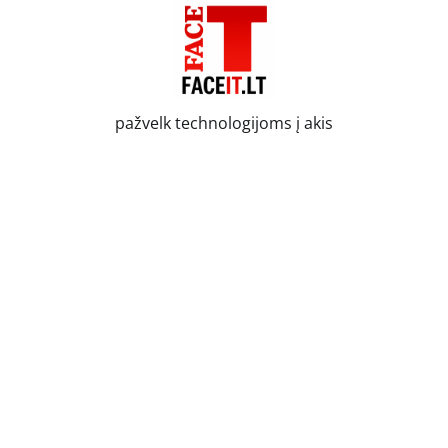
Skip
to
content
pažvelk technologijoms į akis