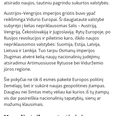
atsirado naujos, tautiniu pagrindu sukurtos valstybės.
Austrijos–Vengrijos imperijos griūtis buvo ypač
reikšminga Vidurio Europai. Ši daugiatautė valstybė
subyrėjo į kelias nepriklausomas šalis – Austriją,
Vengriją, Čekoslovakiją ir Jugoslaviją. Rytų Europoje, po
Rusijos revoliucijos ir pilietinio karo, iškilo naujos
nepriklausomos valstybės: Suomija, Estija, Latvija,
Lietuva ir Lenkija. Tuo tarpu Osmanų imperijos
žlugimas atvėrė kelią naujų nacionalinių judėjimų
atsiradimui Artimuosiuose Rytuose bei Viduržemio
jūros regione.
Šie pokyčiai ne tik iš esmės pakeitė Europos politinį
žemėlapį, bet ir sukūrė naujas geopolitines įtampas.
Daugiau nei šimtas metų vėliau kai kurios iš tų įtampų
vis dar pasireiškia nacionalinių tapatybių, sienų ar
mažumų klausimais.