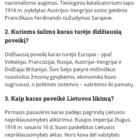
nacionalizmo augimas. Tiesioginiu katalizatoriumi tapo
1914 m. įvykdytas Austrijos–Vengrijos sosto įpėdinio
Pranciškaus Ferdinando nužudymas Sarajeve.
2. Kurioms šalims karas turėjo didžiausią
poveikį?
Didžiausią poveikį karas turėjo Europai – ypač
Vokietijai, Prancūzijai, Rusijai, Austrijai–Vengrijai ir
Didžiajai Britanijai. Šios šalys patyrė milžiniškus
nuostolius žmonių gyvybėmis, ekonomika buvo
sugriuvusi, o politinės sistemos – sukrėstos iki pamatų.
3. Kaip karas paveikė Lietuvos likimą?
Pirmasis pasaulinis karas padėjo pagrindą Lietuvos
nepriklausomybės atkūrimui. Rusijos imperijai žlugus,
1918 m. vasario 16 d. buvo paskelbtas Lietuvos
nepriklausomybės aktas. Nors kova dėl valstybės