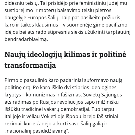
didesnių teisių. Tai prisidėjo prie feministinių judėjimų
sustiprėjimo ir moterų balsavimo teisių plėtros
daugelyje Europos šalių. Taip pat pasikeitė požiūris į
karo ir taikos klausimus – visuomenėje gimė pacifizmo
idėjos bei atsirado stipresnis siekis užtikrinti tarptautinį
bendradarbiavimą.
Naujų ideologijų kilimas ir politinė
transformacija
Pirmojo pasaulinio karo padariniai suformavo naują
politinę erą. Po karo iškilo dvi stiprios ideologinės
kryptys – komunizmas ir fašizmas. Sovietų Sąjungos
atsiradimas po Rusijos revoliucijos tapo milžinišku
iššūkiu tradicinei vakarų demokratijai. Tuo tarpu
Italijoje ir vėliau Vokietijoje išpopuliarėjo fašistiniai
režimai, kurie žadėjo atkurti savo šalių galią ir
„nacionalinį pasididžiavimą“.