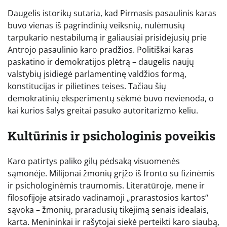
Daugelis istorikų sutaria, kad Pirmasis pasaulinis karas
buvo vienas iš pagrindinių veiksnių, nulėmusių
tarpukario nestabilumą ir galiausiai prisidėjusių prie
Antrojo pasaulinio karo pradžios. Politiškai karas
paskatino ir demokratijos plėtrą – daugelis naujų
valstybių įsidiegė parlamentinę valdžios formą,
konstitucijas ir pilietines teises. Tačiau šių
demokratinių eksperimentų sėkmė buvo nevienoda, o
kai kurios šalys greitai pasuko autoritarizmo keliu.
Kultūrinis ir psichologinis poveikis
Karo patirtys paliko gilų pėdsaką visuomenės
sąmonėje. Milijonai žmonių grįžo iš fronto su fizinėmis
ir psichologinėmis traumomis. Literatūroje, mene ir
filosofijoje atsirado vadinamoji „prarastosios kartos“
sąvoka – žmonių, praradusių tikėjimą senais idealais,
karta. Menininkai ir rašytojai siekė perteikti karo siaubą,