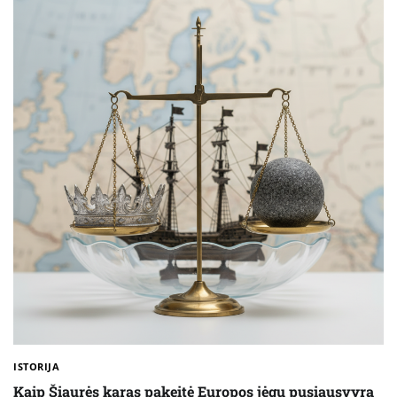
ISTORIJA
Kaip Šiaurės karas pakeitė Europos jėgų pusiausvyrą