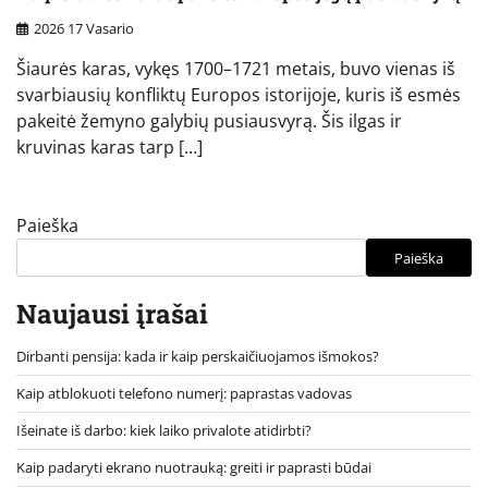
2026 17 Vasario
Šiaurės karas, vykęs 1700–1721 metais, buvo vienas iš
svarbiausių konfliktų Europos istorijoje, kuris iš esmės
pakeitė žemyno galybių pusiausvyrą. Šis ilgas ir
kruvinas karas tarp […]
Paieška
Paieška
Naujausi įrašai
Dirbanti pensija: kada ir kaip perskaičiuojamos išmokos?
Kaip atblokuoti telefono numerį: paprastas vadovas
Išeinate iš darbo: kiek laiko privalote atidirbti?
Kaip padaryti ekrano nuotrauką: greiti ir paprasti būdai