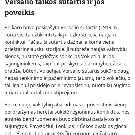
Versalio taikos sutartis ir jos
poveikis
Po karo buvo pasirašyta Versalio sutartis (1919 m.),
kuria siekta užtikrinti taiką ir užkirsti kelią naujam
konfliktui. Tačiau ši sutartis dažnai laikoma viena
prieštaringiausių istorijoje. Ji nubrėžė naujas valstybių
sienas, nustatė griežtas sankcijas Vokietijai ir jos
sąjungininkėms, taip pat priskyrė atsakomybę už karo
pradžią būtent Vokietijai. Versalio sutartis sukūrė daug
nepasitenkinimo ir pažeminimo jausmų tarp vokiečių, o
tai ilgainiui prisidėjo prie revanšistinių nuotaikų augimo
ir nacionalsocializmo stiprėjimo.
Be to, naujų valstybių atsiradimas ir priverstinis sienų
perbraižymas neretai sukėlė regioninius konfliktus, nes
etninės bendruomenės buvo dirbtinai padalytos ar
sujungtos. Pavyzdžiui, Lenkijos ir Čekoslovakijos ginčai
dėl Tešino srities, ar pietryčių Europos ginčai tarp