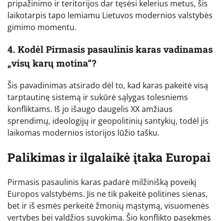
pripažinimo ir teritorijos dar tęsėsi kelerius metus, šis
laikotarpis tapo lemiamu Lietuvos modernios valstybės
gimimo momentu.
4. Kodėl Pirmasis pasaulinis karas vadinamas
„visų karų motina“?
Šis pavadinimas atsirado dėl to, kad karas pakeitė visą
tarptautinę sistemą ir sukūrė sąlygas tolesniems
konfliktams. Iš jo išaugo daugelis XX amžiaus
sprendimų, ideologijų ir geopolitinių santykių, todėl jis
laikomas modernios istorijos lūžio tašku.
Palikimas ir ilgalaikė įtaka Europai
Pirmasis pasaulinis karas padarė milžinišką poveikį
Europos valstybėms. Jis ne tik pakeitė politines sienas,
bet ir iš esmės perkeitė žmonių mąstymą, visuomenės
vertybes bei valdžios suvokimą. Šio konflikto pasekmės