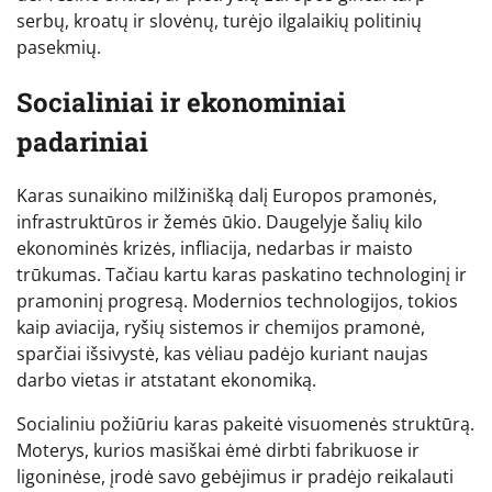
serbų, kroatų ir slovėnų, turėjo ilgalaikių politinių
pasekmių.
Socialiniai ir ekonominiai
padariniai
Karas sunaikino milžinišką dalį Europos pramonės,
infrastruktūros ir žemės ūkio. Daugelyje šalių kilo
ekonominės krizės, infliacija, nedarbas ir maisto
trūkumas. Tačiau kartu karas paskatino technologinį ir
pramoninį progresą. Modernios technologijos, tokios
kaip aviacija, ryšių sistemos ir chemijos pramonė,
sparčiai išsivystė, kas vėliau padėjo kuriant naujas
darbo vietas ir atstatant ekonomiką.
Socialiniu požiūriu karas pakeitė visuomenės struktūrą.
Moterys, kurios masiškai ėmė dirbti fabrikuose ir
ligoninėse, įrodė savo gebėjimus ir pradėjo reikalauti