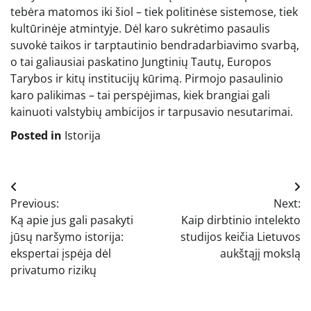
tebėra matomos iki šiol – tiek politinėse sistemose, tiek
kultūrinėje atmintyje. Dėl karo sukrėtimo pasaulis
suvokė taikos ir tarptautinio bendradarbiavimo svarbą,
o tai galiausiai paskatino Jungtinių Tautų, Europos
Tarybos ir kitų institucijų kūrimą. Pirmojo pasaulinio
karo palikimas – tai perspėjimas, kiek brangiai gali
kainuoti valstybių ambicijos ir tarpusavio nesutarimai.
Posted in
Istorija
Navigacija
Previous:
Next:
tarp
Ką apie jus gali pasakyti
Kaip dirbtinio intelekto
įrašų
jūsų naršymo istorija:
studijos keičia Lietuvos
ekspertai įspėja dėl
aukštąjį mokslą
privatumo rizikų