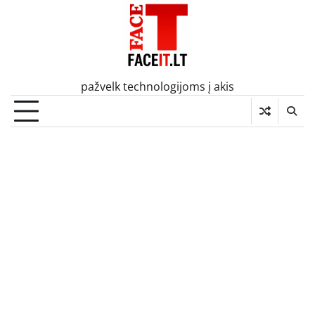
Skip
to
content
pažvelk technologijoms į akis