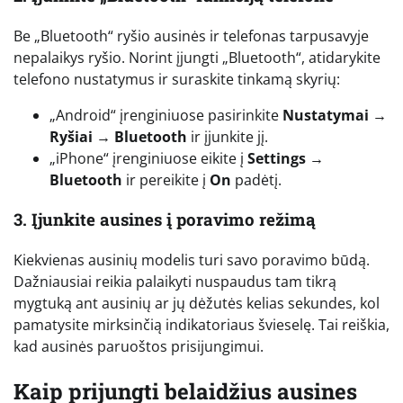
Be „Bluetooth“ ryšio ausinės ir telefonas tarpusavyje
nepalaikys ryšio. Norint įjungti „Bluetooth“, atidarykite
telefono nustatymus ir suraskite tinkamą skyrių:
„Android“ įrenginiuose pasirinkite
Nustatymai →
Ryšiai → Bluetooth
ir įjunkite jį.
„iPhone“ įrenginiuose eikite į
Settings →
Bluetooth
ir pereikite į
On
padėtį.
3. Įjunkite ausines į poravimo režimą
Kiekvienas ausinių modelis turi savo poravimo būdą.
Dažniausiai reikia palaikyti nuspaudus tam tikrą
mygtuką ant ausinių ar jų dėžutės kelias sekundes, kol
pamatysite mirksinčią indikatoriaus švieselę. Tai reiškia,
kad ausinės paruoštos prisijungimui.
Kaip prijungti belaidžius ausines