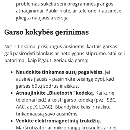
problemas sukelia seni programinės įrangos
atnaujinimai. Patikrinkite, ar telefone ir ausinėse
įdiegta naujausia versija.
Garso kokybės gerinimas
Net ir tinkamai prisijungus ausinėms, kartais garsas
gali pasirodyti blankus ar netolygaus stiprumo. Štai keli
patarimai, kaip išgauti geriausią garsą:
Naudokite tinkamas ausų pagalvėles.
Jei
ausinės į ausis – pasirinkite teisingą dydį, kad
garsas būtų sodrus ir aiškus.
Atnaujinkite „Bluetooth“ kodeką.
Kai kurie
telefonai leidžia keisti garso kodeką (pvz., SBC,
AAC, aptX, LDAC). Išbandykite kelis ir raskite
tinkamiausią savo ausinėms.
Venkite elektromagnetinių trukdžių.
Maršrutizatoriai, mikrobangų krosnelės ar net