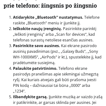
prie telefono: žingsnis po žingsnio
Atidarykite „Bluetooth“ nustatymus.
Telefone
raskite „Bluetooth“ meniu ir įjunkite jį.
Ieškokite naujų įrenginių.
Pasirinkite parinktį
„Ieškoti įrenginių“ arba „Scan for devices“, kad
telefonas surastų netoliese esančias ausines.
Pasirinkite savo ausines.
Kai ekrane pasirodo
ausinių pavadinimas (pvz., „Galaxy Buds“, „Sony
WH-1000XM5“, „AirPods“ ir kt.), spustelėkite jį, kad
pradėtumėte susiejimą.
Palaukite patvirtinimo.
Telefono ekrane
pasirodys pranešimas apie sėkmingai užmegztą
ryšį. Kai kuriais atvejais gali būti prašoma įvesti
PIN kodą – dažniausiai tai būna „0000“ arba
„1234“.
Išbandykite garsą.
Įjunkite muziką ar vaizdo įrašą
ir patikrinkite, ar garsas sklinda per ausines. Jei