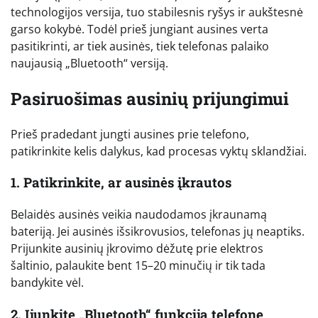
technologijos versija, tuo stabilesnis ryšys ir aukštesnė
garso kokybė. Todėl prieš jungiant ausines verta
pasitikrinti, ar tiek ausinės, tiek telefonas palaiko
naujausią „Bluetooth“ versiją.
Pasiruošimas ausinių prijungimui
Prieš pradedant jungti ausines prie telefono,
patikrinkite kelis dalykus, kad procesas vyktų sklandžiai.
1. Patikrinkite, ar ausinės įkrautos
Belaidės ausinės veikia naudodamos įkraunamą
bateriją. Jei ausinės išsikrovusios, telefonas jų neaptiks.
Prijunkite ausinių įkrovimo dėžutę prie elektros
šaltinio, palaukite bent 15–20 minučių ir tik tada
bandykite vėl.
2. Įjunkite „Bluetooth“ funkciją telefone