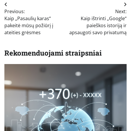
Navigacija
Previous:
Next:
tarp
Kaip „Pasaulių karas“
Kaip ištrinti „Google“
įrašų
pakeitė mūsų požiūrį į
paieškos istoriją ir
ateities grėsmes
apsaugoti savo privatumą
Rekomenduojami straipsniai