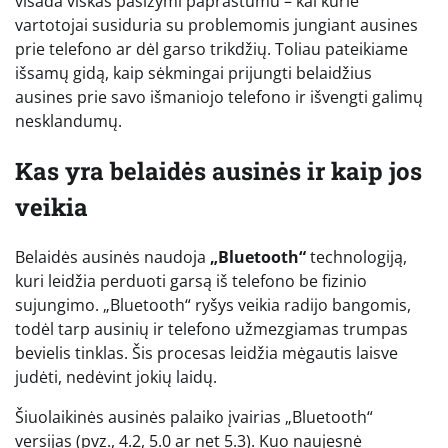
visada viskas pasižymi paprastumu – kai kurie
vartotojai susiduria su problemomis jungiant ausines
prie telefono ar dėl garso trikdžių. Toliau pateikiame
išsamų gidą, kaip sėkmingai prijungti belaidžius
ausines prie savo išmaniojo telefono ir išvengti galimų
nesklandumų.
Kas yra belaidės ausinės ir kaip jos
veikia
Belaidės ausinės naudoja
„Bluetooth“
technologiją,
kuri leidžia perduoti garsą iš telefono be fizinio
sujungimo. „Bluetooth“ ryšys veikia radijo bangomis,
todėl tarp ausinių ir telefono užmezgiamas trumpas
bevielis tinklas. Šis procesas leidžia mėgautis laisve
judėti, nedėvint jokių laidų.
Šiuolaikinės ausinės palaiko įvairias „Bluetooth“
versijas (pvz., 4.2, 5.0 ar net 5.3). Kuo naujesnė