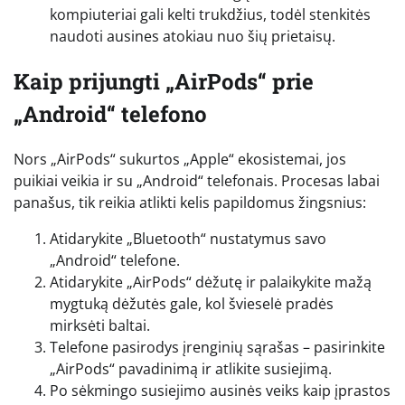
kompiuteriai gali kelti trukdžius, todėl stenkitės
naudoti ausines atokiau nuo šių prietaisų.
Kaip prijungti „AirPods“ prie
„Android“ telefono
Nors „AirPods“ sukurtos „Apple“ ekosistemai, jos
puikiai veikia ir su „Android“ telefonais. Procesas labai
panašus, tik reikia atlikti kelis papildomus žingsnius:
Atidarykite „Bluetooth“ nustatymus savo
„Android“ telefone.
Atidarykite „AirPods“ dėžutę ir palaikykite mažą
mygtuką dėžutės gale, kol švieselė pradės
mirksėti baltai.
Telefone pasirodys įrenginių sąrašas – pasirinkite
„AirPods“ pavadinimą ir atlikite susiejimą.
Po sėkmingo susiejimo ausinės veiks kaip įprastos