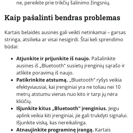
ne, pereikite prie trikčių šalinimo žingsnių.
Kaip pašalinti bendras problemas
Kartais belaidės ausinės gali veikti netinkamai – garsas
stringa, atsilieka ar visai nesigirdi. Štai keli sprendimo
būdai:
Atjunkite ir prijunkite iš naujo.
Pašalinkite
ausines iš „Bluetooth“ susietų įrenginių sąrašo ir
atlikite poravimą iš naujo.
Patikrinkite atstumą.
„Bluetooth“ ryšys veikia
efektyviausiai, kai įrenginiai yra ne toliau nei 10
metrų atstumu vienas nuo kito ir tarp jų nėra
kliūčių.
Išjunkite kitus „Bluetooth“ įrenginius.
Jeigu
aplink veikia kiti įrenginiai, jie gali trukdyti signalui.
Išjunkite viską, kas nereikalinga.
Atnaujinkite programinę įrangą.
Kartais