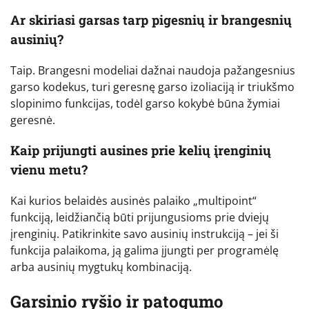
Ar skiriasi garsas tarp pigesnių ir brangesnių
ausinių?
Taip. Brangesni modeliai dažnai naudoja pažangesnius
garso kodekus, turi geresnę garso izoliaciją ir triukšmo
slopinimo funkcijas, todėl garso kokybė būna žymiai
geresnė.
Kaip prijungti ausines prie kelių įrenginių
vienu metu?
Kai kurios belaidės ausinės palaiko „multipoint“
funkciją, leidžiančią būti prijungusioms prie dviejų
įrenginių. Patikrinkite savo ausinių instrukciją – jei ši
funkcija palaikoma, ją galima įjungti per programėlę
arba ausinių mygtukų kombinaciją.
Garsinio ryšio ir patogumo