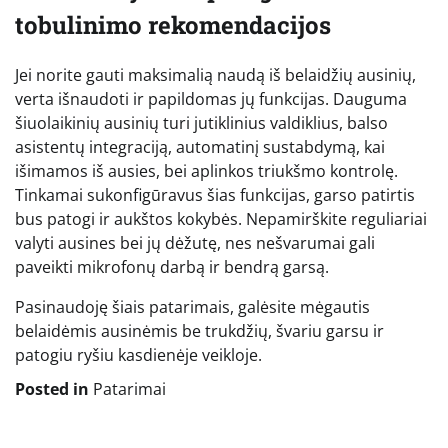
tobulinimo rekomendacijos
Jei norite gauti maksimalią naudą iš belaidžių ausinių,
verta išnaudoti ir papildomas jų funkcijas. Dauguma
šiuolaikinių ausinių turi jutiklinius valdiklius, balso
asistentų integraciją, automatinį sustabdymą, kai
išimamos iš ausies, bei aplinkos triukšmo kontrolę.
Tinkamai sukonfigūravus šias funkcijas, garso patirtis
bus patogi ir aukštos kokybės. Nepamirškite reguliariai
valyti ausines bei jų dėžutę, nes nešvarumai gali
paveikti mikrofonų darbą ir bendrą garsą.
Pasinaudoję šiais patarimais, galėsite mėgautis
belaidėmis ausinėmis be trukdžių, švariu garsu ir
patogiu ryšiu kasdienėje veikloje.
Posted in
Patarimai