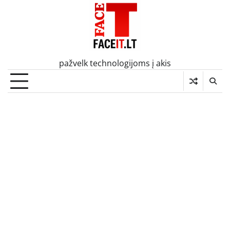
Skip
to
content
pažvelk technologijoms į akis