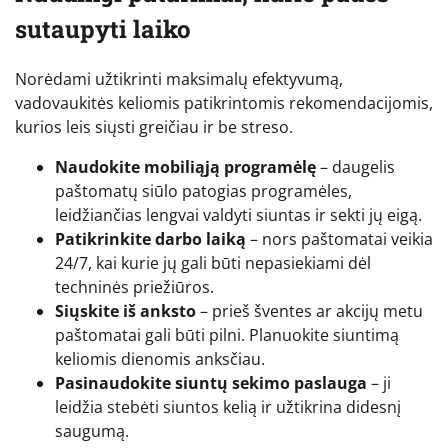
sutaupyti laiko
Norėdami užtikrinti maksimalų efektyvumą,
vadovaukitės keliomis patikrintomis rekomendacijomis,
kurios leis siųsti greičiau ir be streso.
Naudokite mobiliąją programėlę
– daugelis
paštomatų siūlo patogias programėles,
leidžiančias lengvai valdyti siuntas ir sekti jų eigą.
Patikrinkite darbo laiką
– nors paštomatai veikia
24/7, kai kurie jų gali būti nepasiekiami dėl
techninės priežiūros.
Siųskite iš anksto
– prieš šventes ar akcijų metu
paštomatai gali būti pilni. Planuokite siuntimą
keliomis dienomis anksčiau.
Pasinaudokite siuntų sekimo paslauga
– ji
leidžia stebėti siuntos kelią ir užtikrina didesnį
saugumą.