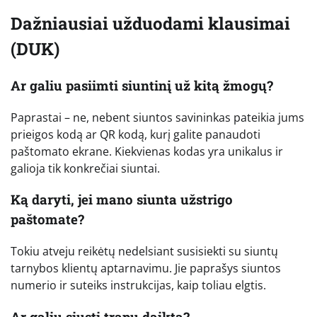
Dažniausiai užduodami klausimai
(DUK)
Ar galiu pasiimti siuntinį už kitą žmogų?
Paprastai – ne, nebent siuntos savininkas pateikia jums
prieigos kodą ar QR kodą, kurį galite panaudoti
paštomato ekrane. Kiekvienas kodas yra unikalus ir
galioja tik konkrečiai siuntai.
Ką daryti, jei mano siunta užstrigo
paštomate?
Tokiu atveju reikėtų nedelsiant susisiekti su siuntų
tarnybos klientų aptarnavimu. Jie paprašys siuntos
numerio ir suteiks instrukcijas, kaip toliau elgtis.
Ar galiu siųsti trapų daiktą?