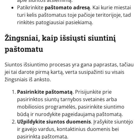
Patikrinkite
paštomato adresą
. Kai kurie miestai
turi kelis paštomatus toje pačioje teritorijoje, tad
rinkitės patogiausiai pasiekiamą.
Žingsniai, kaip išsiųsti siuntinį
paštomatu
Siuntos išsiuntimo procesas yra gana paprastas, tačiau
jei tai darote pirmą kartą, verta susipažinti su visais
žingsniais iš anksto.
Pasirinkite paštomatą
. Prisijunkite prie
pasirinktos siuntų tarnybos svetainės arba
mobiliosios programėlės, pasirinkite siuntimo
būdą ir nurodykite pageidaujamą paštomatą.
Užpildykite siuntos duomenis
. Įrašykite siuntėjo
ir gavėjo vardus, kontaktinius duomenis bei
pasirinktą paštomatą.