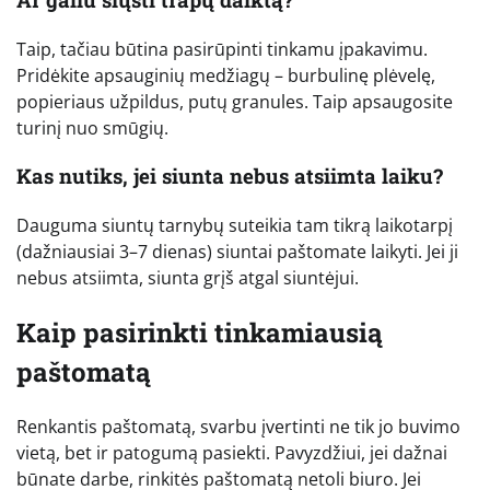
Taip, tačiau būtina pasirūpinti tinkamu įpakavimu.
Pridėkite apsauginių medžiagų – burbulinę plėvelę,
popieriaus užpildus, putų granules. Taip apsaugosite
turinį nuo smūgių.
Kas nutiks, jei siunta nebus atsiimta laiku?
Dauguma siuntų tarnybų suteikia tam tikrą laikotarpį
(dažniausiai 3–7 dienas) siuntai paštomate laikyti. Jei ji
nebus atsiimta, siunta grįš atgal siuntėjui.
Kaip pasirinkti tinkamiausią
paštomatą
Renkantis paštomatą, svarbu įvertinti ne tik jo buvimo
vietą, bet ir patogumą pasiekti. Pavyzdžiui, jei dažnai
būnate darbe, rinkitės paštomatą netoli biuro. Jei