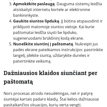
Apmokėkite paslaugą
. Dauguma sistemų leidžia
atsiskaityti internetu kortele ar elektronine
bankininkyste.
Gaukite siuntos lipduką
. Jį būtina atspausdinti ir
priklijuoti matomoje siuntos vietoje. Kai kurie
paštomatai leidžia siųsti be lipduko,
sugeneruodami brūkšninį kodą ekrane.
Nuneškite siuntinį į paštomatą
. Nukreipti jus
padės ekrane pateikiamos instrukcijos: pasirinkite
langelį, įdėkite siuntą, uždarykite dureles ir
patvirtinkite veiksmą.
Dažniausios klaidos siunčiant per
paštomatą
Nors procesas atrodo nesudėtingas, net ir patyrę
siuntėjai kartais padaro klaidų. Štai kelios dažniausiai
pasitaikančios situacijos, kurių verta vengti.