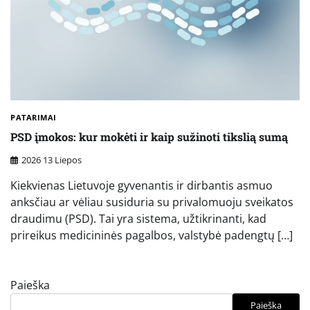
PATARIMAI
PSD įmokos: kur mokėti ir kaip sužinoti tikslią sumą
2026 13 Liepos
Kiekvienas Lietuvoje gyvenantis ir dirbantis asmuo
anksčiau ar vėliau susiduria su privalomuoju sveikatos
draudimu (PSD). Tai yra sistema, užtikrinanti, kad
prireikus medicininės pagalbos, valstybė padengtų […]
Paieška
Paieška