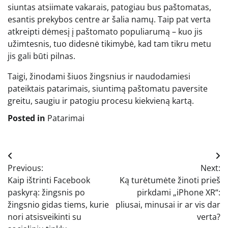
siuntas atsiimate vakarais, patogiau bus paštomatas,
esantis prekybos centre ar šalia namų. Taip pat verta
atkreipti dėmesį į paštomato populiarumą – kuo jis
užimtesnis, tuo didesnė tikimybė, kad tam tikru metu
jis gali būti pilnas.
Taigi, žinodami šiuos žingsnius ir naudodamiesi
pateiktais patarimais, siuntimą paštomatu paversite
greitu, saugiu ir patogiu procesu kiekvieną kartą.
Posted in
Patarimai
Navigacija
Previous:
Next:
tarp
Kaip ištrinti Facebook
Ką turėtumėte žinoti prieš
įrašų
paskyrą: žingsnis po
pirkdami „iPhone XR“:
žingsnio gidas tiems, kurie
pliusai, minusai ir ar vis dar
nori atsisveikinti su
verta?