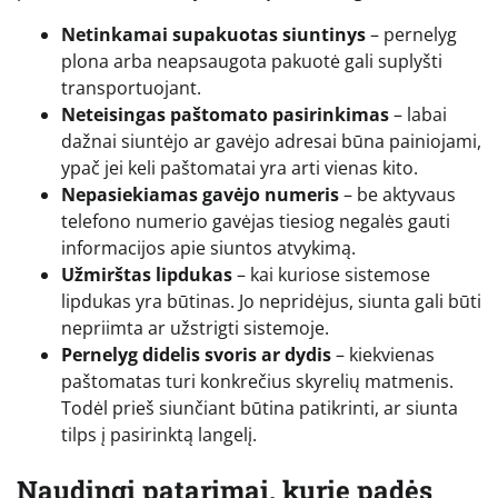
Netinkamai supakuotas siuntinys
– pernelyg
plona arba neapsaugota pakuotė gali suplyšti
transportuojant.
Neteisingas paštomato pasirinkimas
– labai
dažnai siuntėjo ar gavėjo adresai būna painiojami,
ypač jei keli paštomatai yra arti vienas kito.
Nepasiekiamas gavėjo numeris
– be aktyvaus
telefono numerio gavėjas tiesiog negalės gauti
informacijos apie siuntos atvykimą.
Užmirštas lipdukas
– kai kuriose sistemose
lipdukas yra būtinas. Jo nepridėjus, siunta gali būti
nepriimta ar užstrigti sistemoje.
Pernelyg didelis svoris ar dydis
– kiekvienas
paštomatas turi konkrečius skyrelių matmenis.
Todėl prieš siunčiant būtina patikrinti, ar siunta
tilps į pasirinktą langelį.
Naudingi patarimai, kurie padės