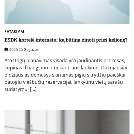
PATARIMAI
ESDK kortelė internetu: ką būtina žinoti prieš kelionę?
2026 25 Gegužės
Atostogų planavimas visada yra jaudinantis procesas,
kupinas džiaugsmo ir nekantraus laukimo. Dažniausiai
didžiausias dėmesys skiriamas pigių skrydžių paieškai,
patogių viešbučių rezervacijai, lankytinų vietų sąrašų
sudarymui […]