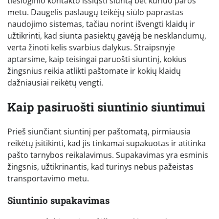
tiesioginio kontakto išsiųsti siuntą bet kuriuo paros
metu. Daugelis paslaugų teikėjų siūlo paprastas
naudojimo sistemas, tačiau norint išvengti klaidų ir
užtikrinti, kad siunta pasiektų gavėją be nesklandumų,
verta žinoti kelis svarbius dalykus. Straipsnyje
aptarsime, kaip teisingai paruošti siuntinį, kokius
žingsnius reikia atlikti paštomate ir kokių klaidų
dažniausiai reikėtų vengti.
Kaip pasiruošti siuntinio siuntimui
Prieš siunčiant siuntinį per paštomatą, pirmiausia
reikėtų įsitikinti, kad jis tinkamai supakuotas ir atitinka
pašto tarnybos reikalavimus. Supakavimas yra esminis
žingsnis, užtikrinantis, kad turinys nebus pažeistas
transportavimo metu.
Siuntinio supakavimas