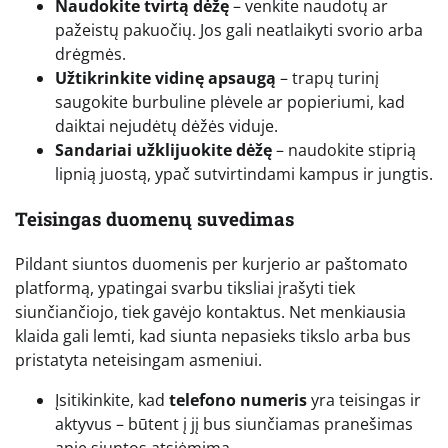
Naudokite tvirtą dėžę
– venkite naudotų ar
pažeistų pakuočių. Jos gali neatlaikyti svorio arba
drėgmės.
Užtikrinkite vidinę apsaugą
– trapų turinį
saugokite burbuline plėvele ar popieriumi, kad
daiktai nejudėtų dėžės viduje.
Sandariai užklijuokite dėžę
– naudokite stiprią
lipnią juostą, ypač sutvirtindami kampus ir jungtis.
Teisingas duomenų suvedimas
Pildant siuntos duomenis per kurjerio ar paštomato
platformą, ypatingai svarbu tiksliai įrašyti tiek
siunčiančiojo, tiek gavėjo kontaktus. Net menkiausia
klaida gali lemti, kad siunta nepasieks tikslo arba bus
pristatyta neteisingam asmeniui.
Įsitikinkite, kad
telefono numeris
yra teisingas ir
aktyvus – būtent į jį bus siunčiamas pranešimas
apie siuntos atsiėmimą.