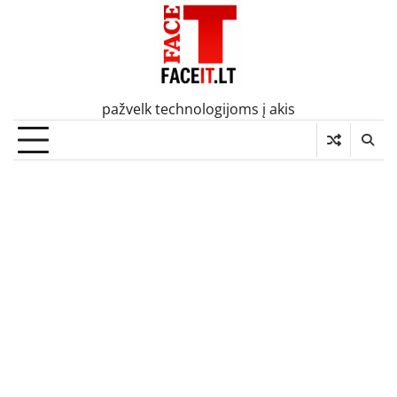
Skip
to
content
pažvelk technologijoms į akis