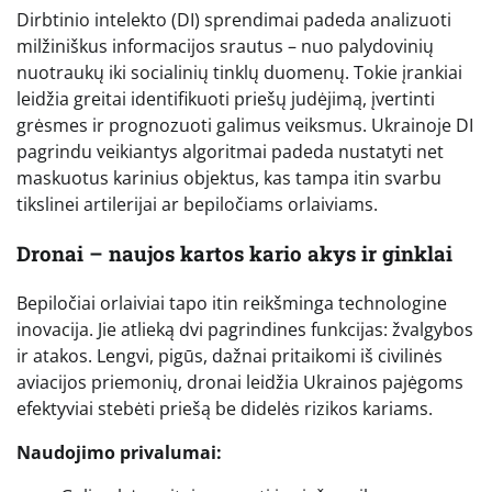
Dirbtinio intelekto (DI) sprendimai padeda analizuoti
milžiniškus informacijos srautus – nuo palydovinių
nuotraukų iki socialinių tinklų duomenų. Tokie įrankiai
leidžia greitai identifikuoti priešų judėjimą, įvertinti
grėsmes ir prognozuoti galimus veiksmus. Ukrainoje DI
pagrindu veikiantys algoritmai padeda nustatyti net
maskuotus karinius objektus, kas tampa itin svarbu
tikslinei artilerijai ar bepiločiams orlaiviams.
Dronai – naujos kartos kario akys ir ginklai
Bepiločiai orlaiviai tapo itin reikšminga technologine
inovacija. Jie atlieką dvi pagrindines funkcijas: žvalgybos
ir atakos. Lengvi, pigūs, dažnai pritaikomi iš civilinės
aviacijos priemonių, dronai leidžia Ukrainos pajėgoms
efektyviai stebėti priešą be didelės rizikos kariams.
Naudojimo privalumai: