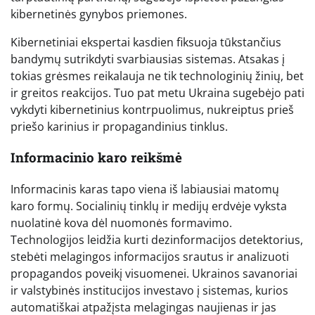
kibernetinės gynybos priemones.
Kibernetiniai ekspertai kasdien fiksuoja tūkstančius
bandymų sutrikdyti svarbiausias sistemas. Atsakas į
tokias grėsmes reikalauja ne tik technologinių žinių, bet
ir greitos reakcijos. Tuo pat metu Ukraina sugebėjo pati
vykdyti kibernetinius kontrpuolimus, nukreiptus prieš
priešo karinius ir propagandinius tinklus.
Informacinio karo reikšmė
Informacinis karas tapo viena iš labiausiai matomų
karo formų. Socialinių tinklų ir medijų erdvėje vyksta
nuolatinė kova dėl nuomonės formavimo.
Technologijos leidžia kurti dezinformacijos detektorius,
stebėti melagingos informacijos srautus ir analizuoti
propagandos poveikį visuomenei. Ukrainos savanoriai
ir valstybinės institucijos investavo į sistemas, kurios
automatiškai atpažįsta melagingas naujienas ir jas