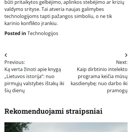
būti pritaikytos gelbėjimo, aplinkos stebėjimo ar krizių
valdymo srityse. Tai atveria naujas galimybes
technologijoms tapti pažangos simboliu, o ne tik
karinio konflikto įrankiu.
Posted in
Technologijos
Navigacija
Previous:
Next:
tarp
Ką verta žinoti apie knygą
Kaip dirbtinio intelekto
įrašų
„Lietuvos istorija“: nuo
programa keičia mūsų
pirmųjų valstybės ištakų iki
kasdienybę: nuo darbo iki
šių dienų
pramogų
Rekomenduojami straipsniai