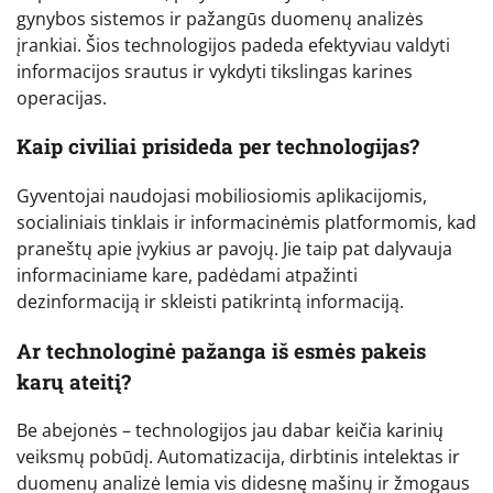
gynybos sistemos ir pažangūs duomenų analizės
įrankiai. Šios technologijos padeda efektyviau valdyti
informacijos srautus ir vykdyti tikslingas karines
operacijas.
Kaip civiliai prisideda per technologijas?
Gyventojai naudojasi mobiliosiomis aplikacijomis,
socialiniais tinklais ir informacinėmis platformomis, kad
praneštų apie įvykius ar pavojų. Jie taip pat dalyvauja
informaciniame kare, padėdami atpažinti
dezinformaciją ir skleisti patikrintą informaciją.
Ar technologinė pažanga iš esmės pakeis
karų ateitį?
Be abejonės – technologijos jau dabar keičia karinių
veiksmų pobūdį. Automatizacija, dirbtinis intelektas ir
duomenų analizė lemia vis didesnę mašinų ir žmogaus