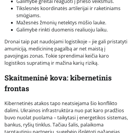
Galimybė greitai reaguoti į priešo veiksmus.
Tikslesnės koordinatės artilerijai ir raketiniams
smūgiams.
Mažesnės žmonių netektys mūšio lauke.
Galimybė rinkti duomenis realiuoju laiku.
Dronai taip pat naudojami logistikoje – jie gali pristatyti
amuniciją, medicininę pagalbą ar net maistą į
pavojingas zonas. Tokie sprendimai keičia karo
logistikos supratimą ir mažina karių riziką.
Skaitmeninė kova: kibernetinis
frontas
Kibernetinės atakos tapo neatsiejama šio konflikto
dalimi. Ukrainos infrastruktūra nuo pat karo pradžios
buvo nuolat puolama – taikytasi į energetikos sistemas,
bankus, ryšių tinklus. Tačiau šalis, palaikoma
tarptautinių partnerių, sugebėjo išplėtoti pažangias