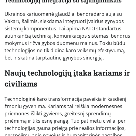
Technologijų integracija su sąjungininkais
Ukrainos kariuomenė glaudžiai bendradarbiauja su
Vakarų šalimis, siekdama integruoti įvairius gynybos
sistemų komponentus. Tai apima NATO standartus
atitinkančią techniką, komunikacijos sistemas, bendrus
mokymus ir žvalgybos duomenų mainus. Tokiu būdu
technologijos ne tik didina karo veiksmų efektyvumą,
bet ir skatina tarptautinę gynybos sinergiją.
Naujų technologijų įtaka kariams ir
civiliams
Technologinė karo transformacija paveikia ir kasdienį
žmonių gyvenimą. Kariams tai reiškia modernesnes
priemones išlikti gyviems, greitesnį sprendimų
priėmimą ir tikslesnę įrangą. Tuo pat metu civiliai per
technologijas gauna prieigą prie realios informacijos,
perspėjimų apie pavojus ir humanitarinės pagalbos