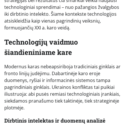
strategijas bei rezultatus čia smarkiai veikia naujausi
technologiniai sprendimai – nuo pažangios žvalgybos
iki dirbtinio intelekto. Šiame kontekste technologijos
atsiskleidžia kaip vienas pagrindinių veiksnių,
formuojančių XXI a. karo veidą.
Technologijų vaidmuo
šiandieniniame kare
Modernus karas nebeapsiriboja tradiciniais ginklais ar
fronto linijų judėjimu. Dabartinėje karo eroje
duomenys, ryšiai ir informacinės sistemos tampa
pagrindiniais ginklais. Ukrainos konfliktas tai puikiai
iliustruoja: abi pusės remiasi technologiniais įrankiais,
siekdamos pranašumo tiek taktinėje, tiek strateginėje
plotmėje.
Dirbtinis intelektas ir duomenų analizė