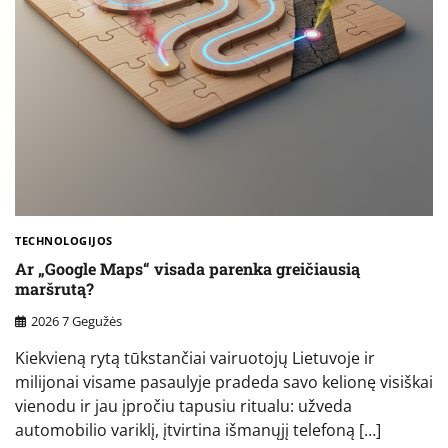
TECHNOLOGIJOS
Ar „Google Maps“ visada parenka greičiausią
maršrutą?
2026 7 Gegužės
Kiekvieną rytą tūkstančiai vairuotojų Lietuvoje ir
milijonai visame pasaulyje pradeda savo kelionę visiškai
vienodu ir jau įpročiu tapusiu ritualu: užveda
automobilio variklį, įtvirtina išmanųjį telefoną […]