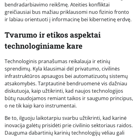
bendradarbiavimo reikšmę. Ateities konfliktai
greičiausiai bus mažiau priklausomi nuo fizinio fronto
ir labiau orientuoti į informacinę bei kibernetinę erdvę.
Tvarumo ir etikos aspektai
technologiniame kare
Technologinis pranašumas reikalauja ir etinių
sprendimų. Kyla klausimai dėl privatumo, civilinės
infrastruktūros apsaugos bei automatizuotų sistemų
atsakomybės. Tarptautinė bendruomenė vis dažniau
diskutuoja, kaip užtikrinti, kad naujos technologijos
būtų naudojamos remiant taikos ir saugumo principus,
o ne tik kaip karo instrumentai.
Be to, ilguoju laikotarpiu svarbu užtikrinti, kad karinė
inovacija galėtų prisidėti prie civilinio sektoriaus raidos.
Dauguma dabartinių karinių technologijų vėliau gali