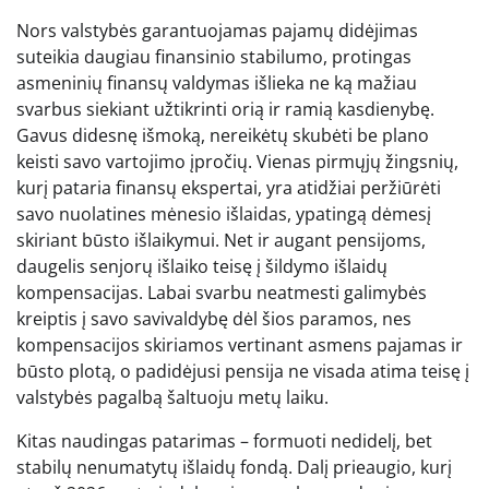
Nors valstybės garantuojamas pajamų didėjimas
suteikia daugiau finansinio stabilumo, protingas
asmeninių finansų valdymas išlieka ne ką mažiau
svarbus siekiant užtikrinti orią ir ramią kasdienybę.
Gavus didesnę išmoką, nereikėtų skubėti be plano
keisti savo vartojimo įpročių. Vienas pirmųjų žingsnių,
kurį pataria finansų ekspertai, yra atidžiai peržiūrėti
savo nuolatines mėnesio išlaidas, ypatingą dėmesį
skiriant būsto išlaikymui. Net ir augant pensijoms,
daugelis senjorų išlaiko teisę į šildymo išlaidų
kompensacijas. Labai svarbu neatmesti galimybės
kreiptis į savo savivaldybę dėl šios paramos, nes
kompensacijos skiriamos vertinant asmens pajamas ir
būsto plotą, o padidėjusi pensija ne visada atima teisę į
valstybės pagalbą šaltuoju metų laiku.
Kitas naudingas patarimas – formuoti nedidelį, bet
stabilų nenumatytų išlaidų fondą. Dalį prieaugio, kurį