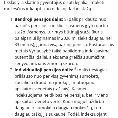
tikslas yra skatinti gyventojus dirbti legaliai, mokėti
mokesčius ir kaupti kuo didesnį darbo stažą.
Bendroji pensijos dalis:
Ši dalis priklauso nuo
bazinės pensijos rodiklio ir asmens įgyto darbo
stažo. Asmenys, turintys būtinąjį stažą (kuris
palaipsniui ilginamas ir 2026 m. sieks daugiau nei
33 metus), gauna visą bazinę pensiją. Pastaraisiais
metais Vyriausybė taikė papildomą indeksavimą
būtent šiai daliai, siekdama greičiau sumažinti
senyvo amžiaus žmonių skurdą.
Individualioji pensijos dalis:
Ši dalis tiesiogiai
priklauso nuo per visą gyvenimą sumokėtų
socialinio draudimo įmokų. Ji matuojama
apskaitos vienetais (taškais). Kasmet
indeksuojama ne tik bazinė pensija, bet ir vieno
apskaitos vieneto vertė. Kuo žmogus uždirbo
daugiau ir sumokėjo daugiau mokesčių, tuo
daugiau taškų jis sukaupė. Todėl, indeksuojant