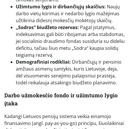
Užimtumo lygis ir dirbančiųjų skaičius:
Naujų
darbo vietų kūrimas ir nedarbo lygio mažėjimas
užtikrina didesnį mokesčių mokėtojų skaičių.
„Sodros“ biudžeto rezervas:
Pagal įstatymus,
indeksavimas gali būti ribojamas arba stabdomas,
jei socialinio draudimo fondas susiduria su dideliu
deficitu, tačiau šiuo metu „Sodra“ kaupia solidų
teigiamą rezervą.
Demografiniai rodikliai:
Dirbančiųjų ir pensinio
amžiaus asmenų santykis, kuris Lietuvoje, deja,
dėl visuomenės senėjimo palaipsniui prastėja,
todėl reikalauja atsakingo biudžeto planavimo.
Darbo užmokesčio fondo ir užimtumo lygio
įtaka
Kadangi Lietuvos pensijų sistema veikia einamojo
finansavimo (angl. pay-as-you-go) principu, šiuolaikiniai