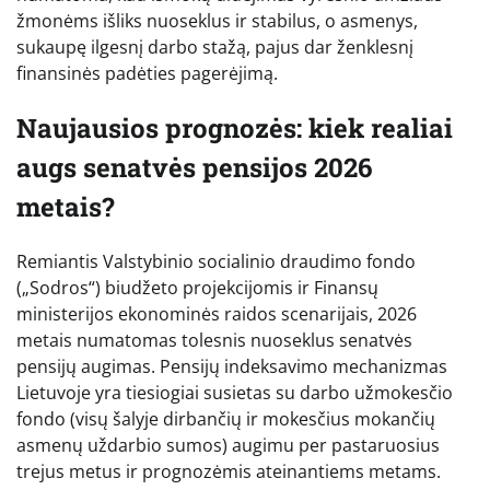
žmonėms išliks nuoseklus ir stabilus, o asmenys,
sukaupę ilgesnį darbo stažą, pajus dar ženklesnį
finansinės padėties pagerėjimą.
Naujausios prognozės: kiek realiai
augs senatvės pensijos 2026
metais?
Remiantis Valstybinio socialinio draudimo fondo
(„Sodros“) biudžeto projekcijomis ir Finansų
ministerijos ekonominės raidos scenarijais, 2026
metais numatomas tolesnis nuoseklus senatvės
pensijų augimas. Pensijų indeksavimo mechanizmas
Lietuvoje yra tiesiogiai susietas su darbo užmokesčio
fondo (visų šalyje dirbančių ir mokesčius mokančių
asmenų uždarbio sumos) augimu per pastaruosius
trejus metus ir prognozėmis ateinantiems metams.