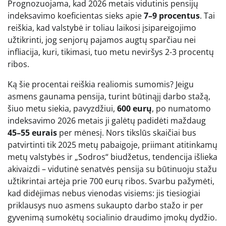
Prognozuojama, kad 2026 metais vidutinis pensijų
indeksavimo koeficientas sieks apie
7–9 procentus
. Tai
reiškia, kad valstybė ir toliau laikosi įsipareigojimo
užtikrinti, jog senjorų pajamos augtų sparčiau nei
infliacija, kuri, tikimasi, tuo metu neviršys 2-3 procentų
ribos.
Ką šie procentai reiškia realiomis sumomis? Jeigu
asmens gaunama pensija, turint būtinąjį darbo stažą,
šiuo metu siekia, pavyzdžiui,
600 eurų
, po numatomo
indeksavimo 2026 metais ji galėtų padidėti maždaug
45–55 eurais
per mėnesį. Nors tikslūs skaičiai bus
patvirtinti tik 2025 metų pabaigoje, priimant atitinkamų
metų valstybės ir „Sodros“ biudžetus, tendencija išlieka
akivaizdi – vidutinė senatvės pensija su būtinuoju stažu
užtikrintai artėja prie 700 eurų ribos. Svarbu pažymėti,
kad didėjimas nebus vienodas visiems: jis tiesiogiai
priklausys nuo asmens sukaupto darbo stažo ir per
gyvenimą sumokėtų socialinio draudimo įmokų dydžio.