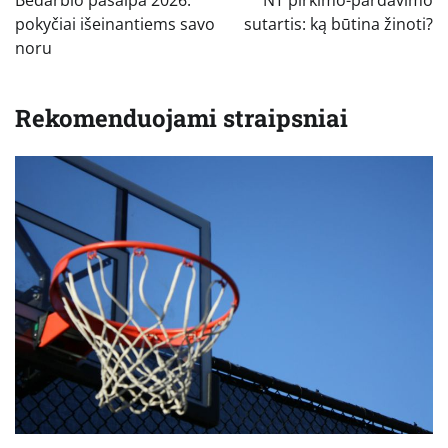
įrašų
pokyčiai išeinantiems savo
sutartis: ką būtina žinoti?
noru
Rekomenduojami straipsniai