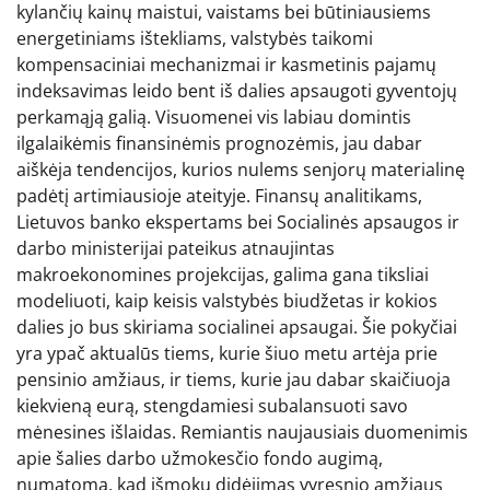
kylančių kainų maistui, vaistams bei būtiniausiems
energetiniams ištekliams, valstybės taikomi
kompensaciniai mechanizmai ir kasmetinis pajamų
indeksavimas leido bent iš dalies apsaugoti gyventojų
perkamąją galią. Visuomenei vis labiau domintis
ilgalaikėmis finansinėmis prognozėmis, jau dabar
aiškėja tendencijos, kurios nulems senjorų materialinę
padėtį artimiausioje ateityje. Finansų analitikams,
Lietuvos banko ekspertams bei Socialinės apsaugos ir
darbo ministerijai pateikus atnaujintas
makroekonomines projekcijas, galima gana tiksliai
modeliuoti, kaip keisis valstybės biudžetas ir kokios
dalies jo bus skiriama socialinei apsaugai. Šie pokyčiai
yra ypač aktualūs tiems, kurie šiuo metu artėja prie
pensinio amžiaus, ir tiems, kurie jau dabar skaičiuoja
kiekvieną eurą, stengdamiesi subalansuoti savo
mėnesines išlaidas. Remiantis naujausiais duomenimis
apie šalies darbo užmokesčio fondo augimą,
numatoma, kad išmokų didėjimas vyresnio amžiaus