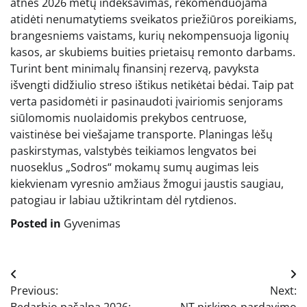
atneš 2026 metų indeksavimas, rekomenduojama
atidėti nenumatytiems sveikatos priežiūros poreikiams,
brangesniems vaistams, kurių nekompensuoja ligonių
kasos, ar skubiems buities prietaisų remonto darbams.
Turint bent minimalų finansinį rezervą, pavyksta
išvengti didžiulio streso ištikus netikėtai bėdai. Taip pat
verta pasidomėti ir pasinaudoti įvairiomis senjorams
siūlomomis nuolaidomis prekybos centruose,
vaistinėse bei viešajame transporte. Planingas lėšų
paskirstymas, valstybės teikiamos lengvatos bei
nuoseklus „Sodros“ mokamų sumų augimas leis
kiekvienam vyresnio amžiaus žmogui jaustis saugiau,
patogiau ir labiau užtikrintam dėl rytdienos.
Posted in
Gyvenimas
Navigacija
Previous:
Next:
tarp
Bedarbio pašalpa 2026:
NT pirkimo-pardavimo