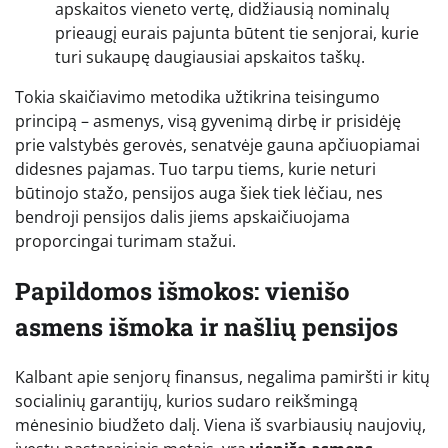
apskaitos vieneto vertę, didžiausią nominalų
prieaugį eurais pajunta būtent tie senjorai, kurie
turi sukaupę daugiausiai apskaitos taškų.
Tokia skaičiavimo metodika užtikrina teisingumo
principą – asmenys, visą gyvenimą dirbę ir prisidėję
prie valstybės gerovės, senatvėje gauna apčiuopiamai
didesnes pajamas. Tuo tarpu tiems, kurie neturi
būtinojo stažo, pensijos auga šiek tiek lėčiau, nes
bendroji pensijos dalis jiems apskaičiuojama
proporcingai turimam stažui.
Papildomos išmokos: vienišo
asmens išmoka ir našlių pensijos
Kalbant apie senjorų finansus, negalima pamiršti ir kitų
socialinių garantijų, kurios sudaro reikšmingą
mėnesinio biudžeto dalį. Viena iš svarbiausių naujovių,