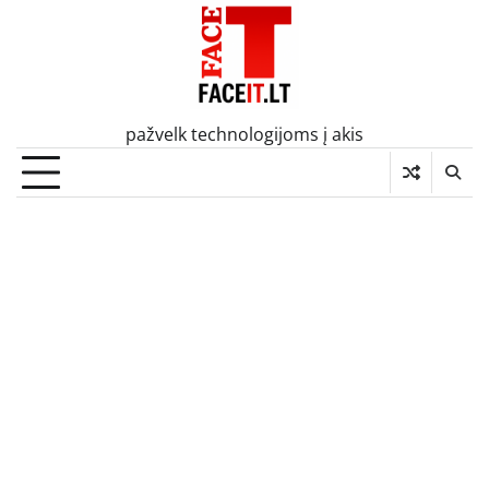
Skip
to
content
pažvelk technologijoms į akis