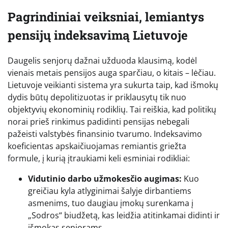
Pagrindiniai veiksniai, lemiantys
pensijų indeksavimą Lietuvoje
Daugelis senjorų dažnai užduoda klausimą, kodėl
vienais metais pensijos auga sparčiau, o kitais – lėčiau.
Lietuvoje veikianti sistema yra sukurta taip, kad išmokų
dydis būtų depolitizuotas ir priklausytų tik nuo
objektyvių ekonominių rodiklių. Tai reiškia, kad politikų
norai prieš rinkimus padidinti pensijas nebegali
pažeisti valstybės finansinio tvarumo. Indeksavimo
koeficientas apskaičiuojamas remiantis griežta
formule, į kurią įtraukiami keli esminiai rodikliai:
Vidutinio darbo užmokesčio augimas:
Kuo
greičiau kyla atlyginimai šalyje dirbantiems
asmenims, tuo daugiau įmokų surenkama į
„Sodros“ biudžetą, kas leidžia atitinkamai didinti ir
išmokas senjorams.