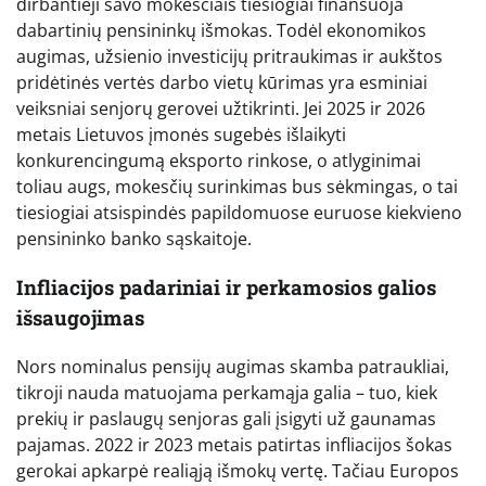
dirbantieji savo mokesčiais tiesiogiai finansuoja
dabartinių pensininkų išmokas. Todėl ekonomikos
augimas, užsienio investicijų pritraukimas ir aukštos
pridėtinės vertės darbo vietų kūrimas yra esminiai
veiksniai senjorų gerovei užtikrinti. Jei 2025 ir 2026
metais Lietuvos įmonės sugebės išlaikyti
konkurencingumą eksporto rinkose, o atlyginimai
toliau augs, mokesčių surinkimas bus sėkmingas, o tai
tiesiogiai atsispindės papildomuose euruose kiekvieno
pensininko banko sąskaitoje.
Infliacijos padariniai ir perkamosios galios
išsaugojimas
Nors nominalus pensijų augimas skamba patraukliai,
tikroji nauda matuojama perkamąja galia – tuo, kiek
prekių ir paslaugų senjoras gali įsigyti už gaunamas
pajamas. 2022 ir 2023 metais patirtas infliacijos šokas
gerokai apkarpė realiąją išmokų vertę. Tačiau Europos