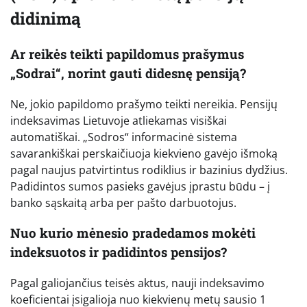
didinimą
Ar reikės teikti papildomus prašymus
„Sodrai“, norint gauti didesnę pensiją?
Ne, jokio papildomo prašymo teikti nereikia. Pensijų
indeksavimas Lietuvoje atliekamas visiškai
automatiškai. „Sodros“ informacinė sistema
savarankiškai perskaičiuoja kiekvieno gavėjo išmoką
pagal naujus patvirtintus rodiklius ir bazinius dydžius.
Padidintos sumos pasieks gavėjus įprastu būdu – į
banko sąskaitą arba per pašto darbuotojus.
Nuo kurio mėnesio pradedamos mokėti
indeksuotos ir padidintos pensijos?
Pagal galiojančius teisės aktus, nauji indeksavimo
koeficientai įsigalioja nuo kiekvienų metų sausio 1