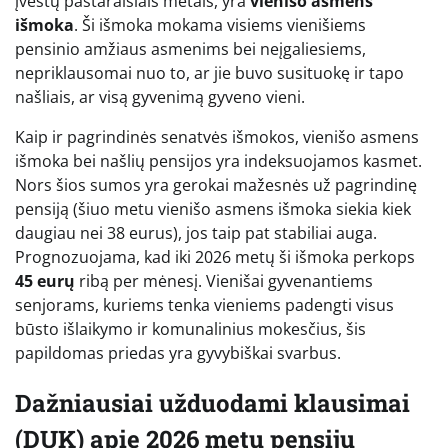
įvestų pastaraisiais metais, yra
vienišo asmens
išmoka
. Ši išmoka mokama visiems vienišiems
pensinio amžiaus asmenims bei neįgaliesiems,
nepriklausomai nuo to, ar jie buvo susituokę ir tapo
našliais, ar visą gyvenimą gyveno vieni.
Kaip ir pagrindinės senatvės išmokos, vienišo asmens
išmoka bei našlių pensijos yra indeksuojamos kasmet.
Nors šios sumos yra gerokai mažesnės už pagrindinę
pensiją (šiuo metu vienišo asmens išmoka siekia kiek
daugiau nei 38 eurus), jos taip pat stabiliai auga.
Prognozuojama, kad iki 2026 metų ši išmoka perkops
45 eurų
ribą per mėnesį. Vienišai gyvenantiems
senjorams, kuriems tenka vieniems padengti visus
būsto išlaikymo ir komunalinius mokesčius, šis
papildomas priedas yra gyvybiškai svarbus.
Dažniausiai užduodami klausimai
(DUK) apie 2026 metų pensijų