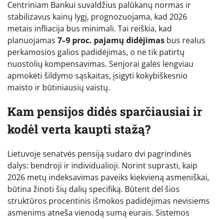
Centriniam Bankui suvaldžius palūkanų normas ir
stabilizavus kainų lygį, prognozuojama, kad 2026
metais infliacija bus minimali. Tai reiškia, kad
planuojamas
7–9 proc. pajamų didėjimas
bus realus
perkamosios galios padidėjimas, o ne tik patirtų
nuostolių kompensavimas. Senjorai galės lengviau
apmokėti šildymo sąskaitas, įsigyti kokybiškesnio
maisto ir būtiniausių vaistų.
Kam pensijos didės sparčiausiai ir
kodėl verta kaupti stažą?
Lietuvoje senatvės pensiją sudaro dvi pagrindinės
dalys: bendroji ir individualioji. Norint suprasti, kaip
2026 metų indeksavimas paveiks kiekvieną asmeniškai,
būtina žinoti šių dalių specifiką. Būtent dėl šios
struktūros procentinis išmokos padidėjimas nevisiems
asmenims atneša vienodą sumą eurais. Sistemos