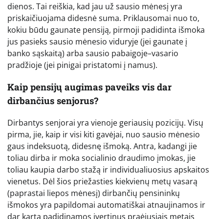
dienos. Tai reiškia, kad jau už sausio mėnesį yra
priskaičiuojama didesnė suma. Priklausomai nuo to,
kokiu būdu gaunate pensiją, pirmoji padidinta išmoka
jus pasieks sausio mėnesio viduryje (jei gaunate į
banko sąskaitą) arba sausio pabaigoje–vasario
pradžioje (jei pinigai pristatomi į namus).
Kaip pensijų augimas paveiks vis dar
dirbančius senjorus?
Dirbantys senjorai yra vienoje geriausių pozicijų. Visų
pirma, jie, kaip ir visi kiti gavėjai, nuo sausio mėnesio
gaus indeksuotą, didesnę išmoką. Antra, kadangi jie
toliau dirba ir moka socialinio draudimo įmokas, jie
toliau kaupia darbo stažą ir individualiuosius apskaitos
vienetus. Dėl šios priežasties kiekvienų metų vasarą
(paprastai liepos mėnesį) dirbančių pensininkų
išmokos yra papildomai automatiškai atnaujinamos ir
dar kartą padidinamos įvertinus praėjusiais metais