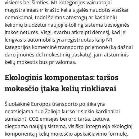
visiems be išimties. M1 kategorijos vairuotojai
magistraliniais ir krašto keliais galės naudotis visiškai
nemokamai, todėl šeimos atostogų ar kasdienių
kelionių biudžetui naujoji e-tolling sistema tiesioginės
įtakos neturės. Visgi, svarbu atkreipti dėmesį, kad jei
lengvasis automobilis yra registruotas kaip N1
kategorijos komercinė transporto priemonė (ką dažnai
daro įmonės dėl mokestinių paskatų), jam atstuminis
kelių mokestis bus privalomas.
Ekologinis komponentas: taršos
mokesčio įtaka kelių rinkliavai
Šiuolaikinė Europos transporto politika yra
neatsiejama nuo Žaliojo kurso ir siekio kardinaliai
sumažinti CO2 emisijas bei oro taršą. Lietuva,
diegdama naująją sistemą, visiškai integruoja ekologinį
komponentą į kelių mokesčio apskaičiavimo formulę.