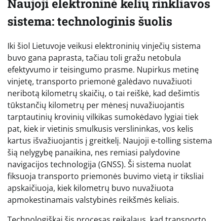
Naujoji elektroninė kelių rinkliavos
sistema: technologinis šuolis
Iki šiol Lietuvoje veikusi elektroninių vinječių sistema
buvo gana paprasta, tačiau toli gražu netobula
efektyvumo ir teisingumo prasme. Nupirkus metinę
vinjetę, transporto priemonė galėdavo nuvažiuoti
neribotą kilometrų skaičių, o tai reiškė, kad dešimtis
tūkstančių kilometrų per mėnesį nuvažiuojantis
tarptautinių krovinių vilkikas sumokėdavo lygiai tiek
pat, kiek ir vietinis smulkusis verslininkas, vos kelis
kartus išvažiuojantis į greitkelį. Naujoji e-tolling sistema
šią nelygybę panaikina, nes remiasi palydovine
navigacijos technologija (GNSS). Ši sistema nuolat
fiksuoja transporto priemonės buvimo vietą ir tiksliai
apskaičiuoja, kiek kilometrų buvo nuvažiuota
apmokestinamais valstybinės reikšmės keliais.
Technologiškai šis procesas reikalaus, kad transporto