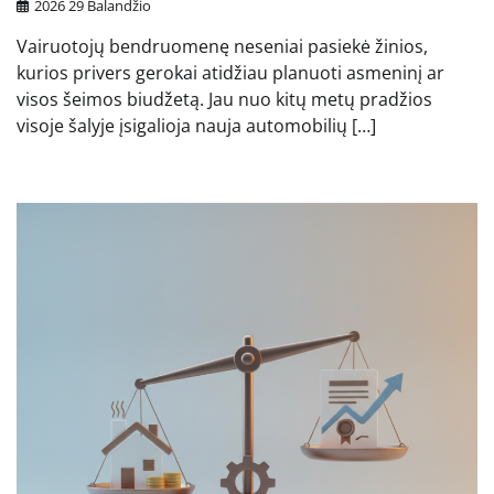
2026 29 Balandžio
Vairuotojų bendruomenę neseniai pasiekė žinios,
kurios privers gerokai atidžiau planuoti asmeninį ar
visos šeimos biudžetą. Jau nuo kitų metų pradžios
visoje šalyje įsigalioja nauja automobilių […]