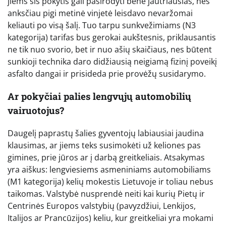
jiems šis pokytis gali pasirodyti bene jautriausias, nes
anksčiau pigi metinė vinjetė leisdavo nevaržomai
keliauti po visą šalį. Tuo tarpu sunkvežimiams (N3
kategorija) tarifas bus gerokai aukštesnis, priklausantis
ne tik nuo svorio, bet ir nuo ašių skaičiaus, nes būtent
sunkioji technika daro didžiausią neigiamą fizinį poveikį
asfalto dangai ir prisideda prie provėžų susidarymo.
Ar pokyčiai palies lengvųjų automobilių
vairuotojus?
Daugelį paprastų šalies gyventojų labiausiai jaudina
klausimas, ar jiems teks susimokėti už keliones pas
gimines, prie jūros ar į darbą greitkeliais. Atsakymas
yra aiškus: lengviesiems asmeniniams automobiliams
(M1 kategorija) kelių mokestis Lietuvoje ir toliau nebus
taikomas. Valstybė nusprendė neiti kai kurių Pietų ir
Centrinės Europos valstybių (pavyzdžiui, Lenkijos,
Italijos ar Prancūzijos) keliu, kur greitkeliai yra mokami