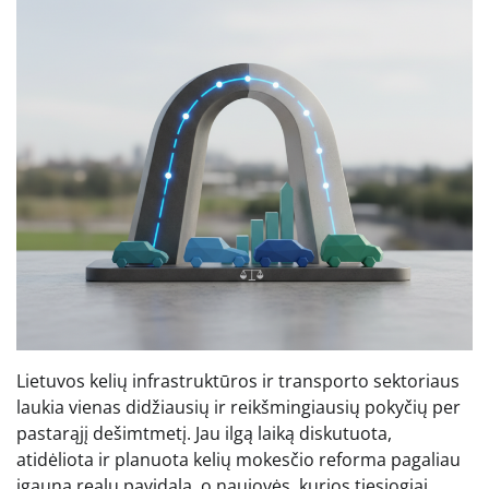
Lietuvos kelių infrastruktūros ir transporto sektoriaus
laukia vienas didžiausių ir reikšmingiausių pokyčių per
pastarąjį dešimtmetį. Jau ilgą laiką diskutuota,
atidėliota ir planuota kelių mokesčio reforma pagaliau
įgauna realų pavidalą, o naujovės, kurios tiesiogiai