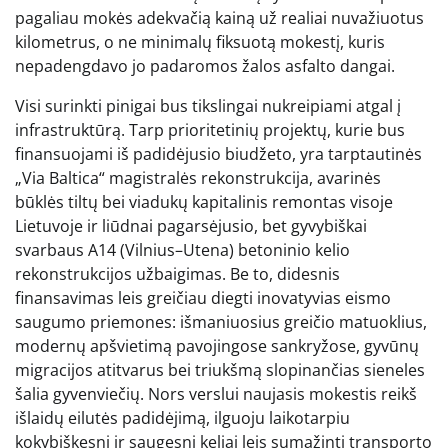
pagaliau mokės adekvačią kainą už realiai nuvažiuotus
kilometrus, o ne minimalų fiksuotą mokestį, kuris
nepadengdavo jo padaromos žalos asfalto dangai.
Visi surinkti pinigai bus tikslingai nukreipiami atgal į
infrastruktūrą. Tarp prioritetinių projektų, kurie bus
finansuojami iš padidėjusio biudžeto, yra tarptautinės
„Via Baltica“ magistralės rekonstrukcija, avarinės
būklės tiltų bei viadukų kapitalinis remontas visoje
Lietuvoje ir liūdnai pagarsėjusio, bet gyvybiškai
svarbaus A14 (Vilnius–Utena) betoninio kelio
rekonstrukcijos užbaigimas. Be to, didesnis
finansavimas leis greičiau diegti inovatyvias eismo
saugumo priemones: išmaniuosius greičio matuoklius,
modernų apšvietimą pavojingose sankryžose, gyvūnų
migracijos atitvarus bei triukšmą slopinančias sieneles
šalia gyvenviečių. Nors verslui naujasis mokestis reikš
išlaidų eilutės padidėjimą, ilguoju laikotarpiu
kokybiškesni ir saugesni keliai leis sumažinti transporto