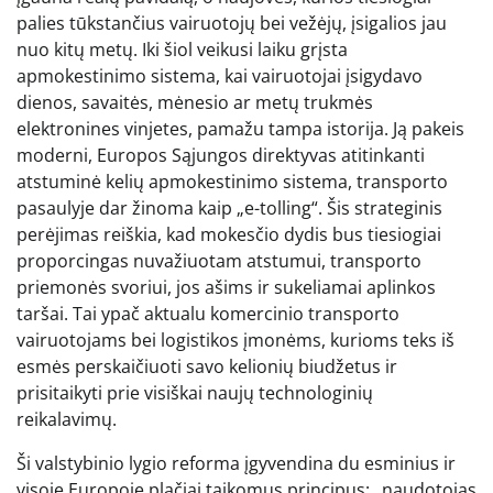
palies tūkstančius vairuotojų bei vežėjų, įsigalios jau
nuo kitų metų. Iki šiol veikusi laiku grįsta
apmokestinimo sistema, kai vairuotojai įsigydavo
dienos, savaitės, mėnesio ar metų trukmės
elektronines vinjetes, pamažu tampa istorija. Ją pakeis
moderni, Europos Sąjungos direktyvas atitinkanti
atstuminė kelių apmokestinimo sistema, transporto
pasaulyje dar žinoma kaip „e-tolling“. Šis strateginis
perėjimas reiškia, kad mokesčio dydis bus tiesiogiai
proporcingas nuvažiuotam atstumui, transporto
priemonės svoriui, jos ašims ir sukeliamai aplinkos
taršai. Tai ypač aktualu komercinio transporto
vairuotojams bei logistikos įmonėms, kurioms teks iš
esmės perskaičiuoti savo kelionių biudžetus ir
prisitaikyti prie visiškai naujų technologinių
reikalavimų.
Ši valstybinio lygio reforma įgyvendina du esminius ir
visoje Europoje plačiai taikomus principus: „naudotojas