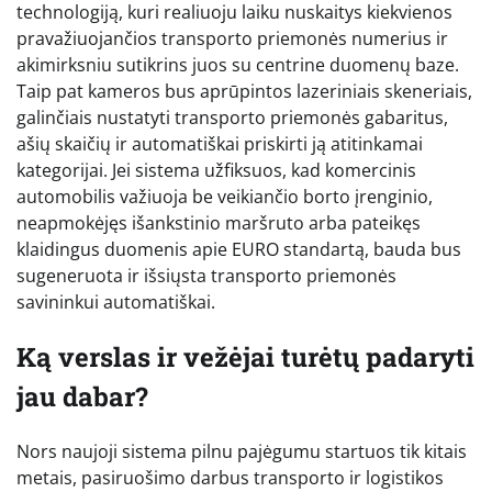
technologiją, kuri realiuoju laiku nuskaitys kiekvienos
pravažiuojančios transporto priemonės numerius ir
akimirksniu sutikrins juos su centrine duomenų baze.
Taip pat kameros bus aprūpintos lazeriniais skeneriais,
galinčiais nustatyti transporto priemonės gabaritus,
ašių skaičių ir automatiškai priskirti ją atitinkamai
kategorijai. Jei sistema užfiksuos, kad komercinis
automobilis važiuoja be veikiančio borto įrenginio,
neapmokėjęs išankstinio maršruto arba pateikęs
klaidingus duomenis apie EURO standartą, bauda bus
sugeneruota ir išsiųsta transporto priemonės
savininkui automatiškai.
Ką verslas ir vežėjai turėtų padaryti
jau dabar?
Nors naujoji sistema pilnu pajėgumu startuos tik kitais
metais, pasiruošimo darbus transporto ir logistikos