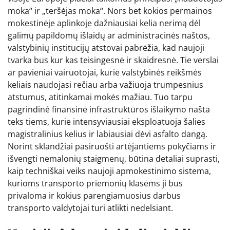
moka“ ir „teršėjas moka“. Nors bet kokios permainos
mokestinėje aplinkoje dažniausiai kelia nerimą dėl
galimų papildomų išlaidų ar administracinės naštos,
valstybinių institucijų atstovai pabrėžia, kad naujoji
tvarka bus kur kas teisingesnė ir skaidresnė. Tie verslai
ar pavieniai vairuotojai, kurie valstybinės reikšmės
keliais naudojasi rečiau arba važiuoja trumpesnius
atstumus, atitinkamai mokės mažiau. Tuo tarpu
pagrindinė finansinė infrastruktūros išlaikymo našta
teks tiems, kurie intensyviausiai eksploatuoja šalies
magistralinius kelius ir labiausiai dėvi asfalto dangą.
Norint sklandžiai pasiruošti artėjantiems pokyčiams ir
išvengti nemalonių staigmenų, būtina detaliai suprasti,
kaip techniškai veiks naujoji apmokestinimo sistema,
kurioms transporto priemonių klasėms ji bus
privaloma ir kokius parengiamuosius darbus
transporto valdytojai turi atlikti nedelsiant.