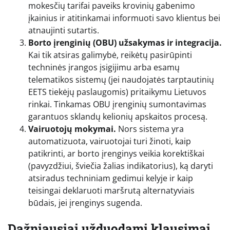
mokesčių tarifai paveiks krovinių gabenimo
įkainius ir atitinkamai informuoti savo klientus bei
atnaujinti sutartis.
Borto įrenginių (OBU) užsakymas ir integracija.
Kai tik atsiras galimybė, reikėtų pasirūpinti
techninės įrangos įsigijimu arba esamų
telematikos sistemų (jei naudojatės tarptautinių
EETS tiekėjų paslaugomis) pritaikymu Lietuvos
rinkai. Tinkamas OBU įrenginių sumontavimas
garantuos sklandų kelionių apskaitos procesą.
Vairuotojų mokymai.
Nors sistema yra
automatizuota, vairuotojai turi žinoti, kaip
patikrinti, ar borto įrenginys veikia korektiškai
(pavyzdžiui, šviečia žalias indikatorius), ką daryti
atsiradus techniniam gedimui kelyje ir kaip
teisingai deklaruoti maršrutą alternatyviais
būdais, jei įrenginys sugenda.
Dažniausiai užduodami klausimai