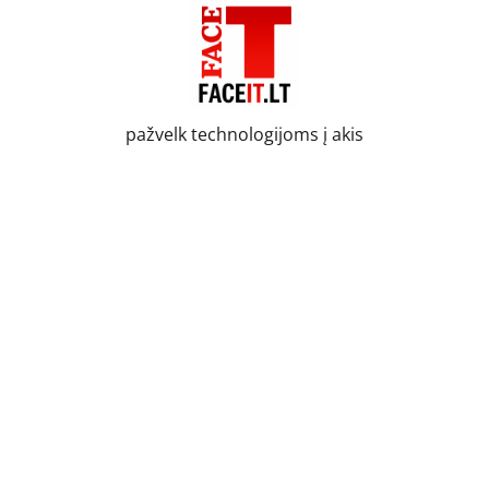
Skip
to
content
pažvelk technologijoms į akis