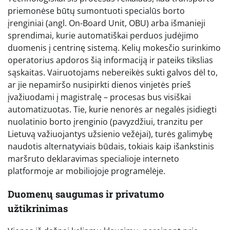
priemonėse būtų sumontuoti specialūs borto
įrenginiai (angl. On-Board Unit, OBU) arba išmanieji
sprendimai, kurie automatiškai perduos judėjimo
duomenis į centrinę sistemą. Kelių mokesčio surinkimo
operatorius apdoros šią informaciją ir pateiks tikslias
sąskaitas. Vairuotojams nebereikės sukti galvos dėl to,
ar jie nepamiršo nusipirkti dienos vinjetės prieš
įvažiuodami į magistralę – procesas bus visiškai
automatizuotas. Tie, kurie nenorės ar negalės įsidiegti
nuolatinio borto įrenginio (pavyzdžiui, tranzitu per
Lietuvą važiuojantys užsienio vežėjai), turės galimybę
naudotis alternatyviais būdais, tokiais kaip išankstinis
maršruto deklaravimas specialioje interneto
platformoje ar mobiliojoje programėlėje.
Duomenų saugumas ir privatumo
užtikrinimas