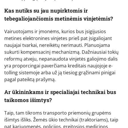
Kas nutiks su jau nupirktomis ir
tebegaliojančiomis metinėmis vinjetėmis?
Vairuotojams ir įmonėms, kurios bus įsigijusios
metines elektronines vinjetes prieš pat įsigaliojant
naujajai tvarkai, nereikėtų nerimauti. Planuojama
sukurti kompensacinį mechanizmą. Dažniausiai tokių
reformų atveju, nepanaudota vinjetės galiojimo dalis
yra proporcingai paverčiama kreditais naujojoje e-
tolling sistemoje arba už ją tiesiog grąžinami pinigai
pagal pateiktą prašymą.
Ar ūkininkams ir specialiajai technikai bus
taikomos išimtys?
Taip, tam tikroms transporto priemonių grupėms
išimtys išliks. Žemės ūkio technikai (traktoriams), taip
pat kariuomenės, policijos, greitosios medicinos