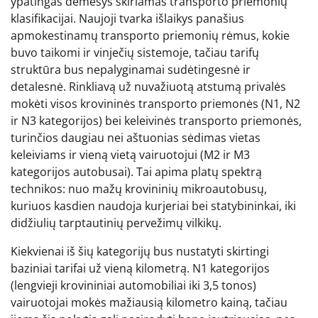
ypatingas dėmesys skiriamas transporto priemonių
klasifikacijai. Naujoji tvarka išlaikys panašius
apmokestinamų transporto priemonių rėmus, kokie
buvo taikomi ir vinječių sistemoje, tačiau tarifų
struktūra bus nepalyginamai sudėtingesnė ir
detalesnė. Rinkliavą už nuvažiuotą atstumą privalės
mokėti visos krovininės transporto priemonės (N1, N2
ir N3 kategorijos) bei keleivinės transporto priemonės,
turinčios daugiau nei aštuonias sėdimas vietas
keleiviams ir vieną vietą vairuotojui (M2 ir M3
kategorijos autobusai). Tai apima platų spektrą
technikos: nuo mažų krovininių mikroautobusų,
kuriuos kasdien naudoja kurjeriai bei statybininkai, iki
didžiulių tarptautinių pervežimų vilkikų.
Kiekvienai iš šių kategorijų bus nustatyti skirtingi
baziniai tarifai už vieną kilometrą. N1 kategorijos
(lengvieji krovininiai automobiliai iki 3,5 tonos)
vairuotojai mokės mažiausią kilometro kainą, tačiau