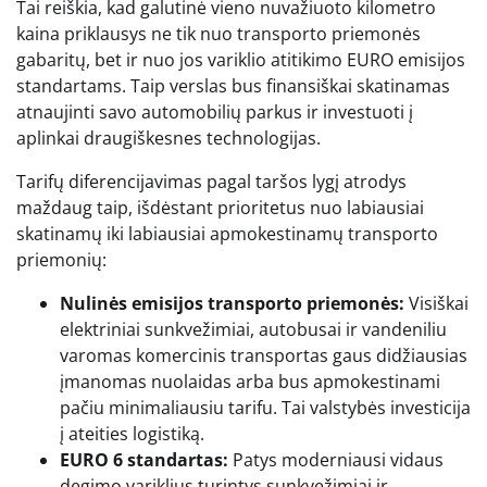
Tai reiškia, kad galutinė vieno nuvažiuoto kilometro
kaina priklausys ne tik nuo transporto priemonės
gabaritų, bet ir nuo jos variklio atitikimo EURO emisijos
standartams. Taip verslas bus finansiškai skatinamas
atnaujinti savo automobilių parkus ir investuoti į
aplinkai draugiškesnes technologijas.
Tarifų diferencijavimas pagal taršos lygį atrodys
maždaug taip, išdėstant prioritetus nuo labiausiai
skatinamų iki labiausiai apmokestinamų transporto
priemonių:
Nulinės emisijos transporto priemonės:
Visiškai
elektriniai sunkvežimiai, autobusai ir vandeniliu
varomas komercinis transportas gaus didžiausias
įmanomas nuolaidas arba bus apmokestinami
pačiu minimaliausiu tarifu. Tai valstybės investicija
į ateities logistiką.
EURO 6 standartas:
Patys moderniausi vidaus
degimo variklius turintys sunkvežimiai ir