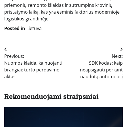
priemonių remonto išlaidas ir sutrumpins krovinių
pristatymo laiką, kas yra esminis faktorius modernioje
logistikos grandinėje.
Posted in
Lietuva
Navigacija
Previous:
Next:
tarp
Nuomos klaida, kainuojanti
SDK kodas: kaip
įrašų
brangiai: turto perdavimo
neapsigauti perkant
aktas
naudotą automobilį
Rekomenduojami straipsniai