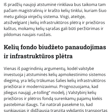
Iš pradžių naujoji atstuminė rinkliava bus taikoma tam
pačiam magistralinių ir krašto kelių tinklui, kuriam šiuo
metu galioja vinječių sistema. Visgi, ateityje,
atsižvelgiant į kelių infrastruktūros plėtrą ir priežiūros
kaštus, mokamų kelių sąrašas gali būti peržiūrimas ir
pildomas naujais ruožais.
Kelių fondo biudžeto panaudojimas
ir infrastruktūros plėtra
Vienas iš pagrindinių argumentų, kodėl valstybė
investuoja į atstuminės kelių apmokestinimo sistemos
diegimą, yra lėšų trūkumas šalies kelių infrastruktūros
priežiūrai ir modernizavimui. Prognozuojama, kad
įdiegus naująjį „e-tolling“ modelį, į Valstybinį kelių
priežiūros ir plėtros fondą surenkamų pajamų kiekis
pastebimai išaugs. Tai natūrali pasekmė to, kad
sunkiausias ir didžiausią tranzitą vykdantis transportas