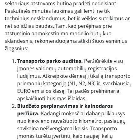
sektoriaus atstovams būtina pradėti nedelsiant.
Paskutinės minutės laukimas gali lemti ne tik
techninius nesklandumus, bet ir veiklos sutrikimus ar
net solidžias baudas. Tam, kad perėjimas prie
atstuminio apmokestinimo modelio būtų kuo
sklandesnis, rekomenduojama atlikti šiuos esminius
žingsnius:
Transporto parko auditas.
Peržiūrėkite visų
įmonės valdomų automobilių registracijos
liudijimus. Atkreipkite dėmesį į tikslią transporto
priemonių kategoriją (N1, N2, N3) ir, svarbiausia,
EURO emisijos klasę. Tai padės preliminariai
apskaičiuoti būsimas išlaidas.
Biudžeto perplanavimas ir kainodaros
peržiūra.
Kadangi mokesčiai dabar priklausys
nuo kiekvieno nuvažiuoto kilometro, paslaugų
savikaina neišvengiamai keisis. Transporto
įmonės turėtų įvertinti, kaip naujieji kelių