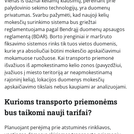
Vienas iš dažnai keliamų klausimų, pereinant prie
palydovinio sekimo technologijų, yra duomenų
privatumas. Svarbu pažymėti, kad naujoji kelių
mokesčių surinkimo sistema bus griežtai
reglamentuojama pagal Bendrąjį duomenų apsaugos
reglamentą (BDAR). Borto įrenginiai ir maršruto
fiksavimo sistemos rinks tik tuos vietos duomenis,
kurie yra absoliučiai būtini mokesčio apskaičiavimui
mokamuose ruožuose. Kai transporto priemonė
išvažiuos iš apmokestinamo kelio zonos (pavyzdžiui,
įvažiuos į miesto teritoriją ar neapmokestinamą
rajoninį kelią), lokacijos duomenys mokesčių
apskaičiavimo tikslais nebus kaupiami ar analizuojami.
Kurioms transporto priemonėms
bus taikomi nauji tarifai?
Planuojant perėjimą prie atstuminės rinkliavos,