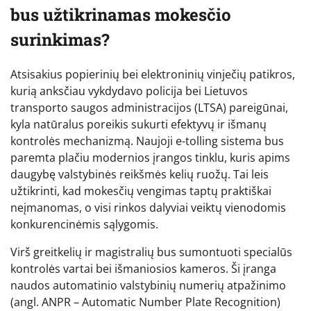
bus užtikrinamas mokesčio
surinkimas?
Atsisakius popierinių bei elektroninių vinječių patikros,
kurią anksčiau vykdydavo policija bei Lietuvos
transporto saugos administracijos (LTSA) pareigūnai,
kyla natūralus poreikis sukurti efektyvų ir išmanų
kontrolės mechanizmą. Naujoji e-tolling sistema bus
paremta plačiu modernios įrangos tinklu, kuris apims
daugybę valstybinės reikšmės kelių ruožų. Tai leis
užtikrinti, kad mokesčių vengimas taptų praktiškai
neįmanomas, o visi rinkos dalyviai veiktų vienodomis
konkurencinėmis sąlygomis.
Virš greitkelių ir magistralių bus sumontuoti specialūs
kontrolės vartai bei išmaniosios kameros. Ši įranga
naudos automatinio valstybinių numerių atpažinimo
(angl. ANPR – Automatic Number Plate Recognition)