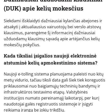
(DUK) apie kelių mokesčius
Siekdami išsklaidyti dažniausiai kylančias abejones ir
atsakyti į aktualiausius vairuotojų bei verslo atstovų
klausimus, parengėme šį informacinį dažniausiai
užduodamų klausimų sąvadą apie artėjančius kelių
mokesčių pokyčius.
Kada tiksliai įsigalios naujoji elektroninė
atstuminė kelių apmokestinimo sistema?
Naujoji e-tolling sistema planuojama paleisti nuo kitų
metų vidurio, tačiau tiksli data gali šiek tiek koreguotis
priklausomai nuo baigiamųjų techninių bandymų ir
infrastruktūros testavimo etapų. Valstybinės
institucijos numato pereinamąjį laikotarpį, per kurį
naudotojai galės registruotis sistemoje ir įsigyti
reikiamą įrangą be jokių trikdžių.