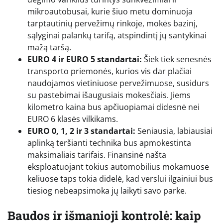
mikroautobusai, kurie šiuo metu dominuoja
tarptautinių pervežimų rinkoje, mokės bazinį,
sąlyginai palankų tarifą, atspindintį jų santykinai
mažą taršą.
EURO 4 ir EURO 5 standartai:
Šiek tiek senesnės
transporto priemonės, kurios vis dar plačiai
naudojamos vietiniuose pervežimuose, susidurs
su pastebimai išaugusiais mokesčiais. Jiems
kilometro kaina bus apčiuopiamai didesnė nei
EURO 6 klasės vilkikams.
EURO 0, 1, 2 ir 3 standartai:
Seniausia, labiausiai
aplinką teršianti technika bus apmokestinta
maksimaliais tarifais. Finansinė našta
eksploatuojant tokius automobilius mokamuose
keliuose taps tokia didelė, kad verslui ilgainiui bus
tiesiog nebeapsimoka jų laikyti savo parke.
Baudos ir išmanioji kontrolė: kaip