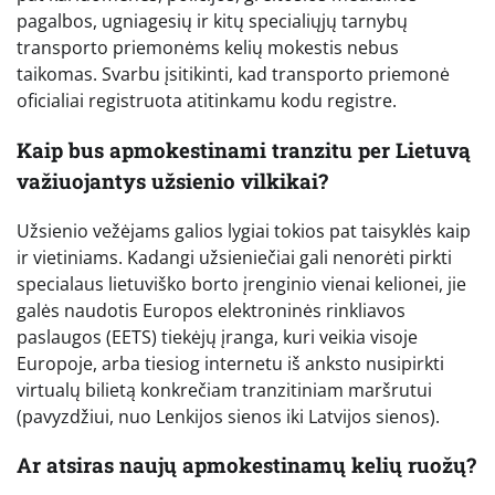
pagalbos, ugniagesių ir kitų specialiųjų tarnybų
transporto priemonėms kelių mokestis nebus
taikomas. Svarbu įsitikinti, kad transporto priemonė
oficialiai registruota atitinkamu kodu registre.
Kaip bus apmokestinami tranzitu per Lietuvą
važiuojantys užsienio vilkikai?
Užsienio vežėjams galios lygiai tokios pat taisyklės kaip
ir vietiniams. Kadangi užsieniečiai gali nenorėti pirkti
specialaus lietuviško borto įrenginio vienai kelionei, jie
galės naudotis Europos elektroninės rinkliavos
paslaugos (EETS) tiekėjų įranga, kuri veikia visoje
Europoje, arba tiesiog internetu iš anksto nusipirkti
virtualų bilietą konkrečiam tranzitiniam maršrutui
(pavyzdžiui, nuo Lenkijos sienos iki Latvijos sienos).
Ar atsiras naujų apmokestinamų kelių ruožų?