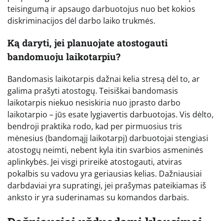
teisingumą ir apsaugo darbuotojus nuo bet kokios
diskriminacijos dėl darbo laiko trukmės.
Ką daryti, jei planuojate atostogauti
bandomuoju laikotarpiu?
Bandomasis laikotarpis dažnai kelia stresą dėl to, ar
galima prašyti atostogų. Teisiškai bandomasis
laikotarpis niekuo nesiskiria nuo įprasto darbo
laikotarpio – jūs esate lygiavertis darbuotojas. Vis dėlto,
bendroji praktika rodo, kad per pirmuosius tris
mėnesius (bandomąjį laikotarpį) darbuotojai stengiasi
atostogų neimti, nebent kyla itin svarbios asmeninės
aplinkybės. Jei visgi prireikė atostogauti, atviras
pokalbis su vadovu yra geriausias kelias. Dažniausiai
darbdaviai yra supratingi, jei prašymas pateikiamas iš
anksto ir yra suderinamas su komandos darbais.