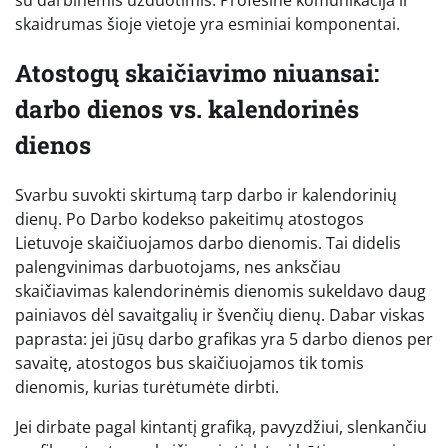
skaidrumas šioje vietoje yra esminiai komponentai.
Atostogų skaičiavimo niuansai:
darbo dienos vs. kalendorinės
dienos
Svarbu suvokti skirtumą tarp darbo ir kalendorinių
dienų. Po Darbo kodekso pakeitimų atostogos
Lietuvoje skaičiuojamos darbo dienomis. Tai didelis
palengvinimas darbuotojams, nes anksčiau
skaičiavimas kalendorinėmis dienomis sukeldavo daug
painiavos dėl savaitgalių ir švenčių dienų. Dabar viskas
paprasta: jei jūsų darbo grafikas yra 5 darbo dienos per
savaitę, atostogos bus skaičiuojamos tik tomis
dienomis, kurias turėtumėte dirbti.
Jei dirbate pagal kintantį grafiką, pavyzdžiui, slenkančiu