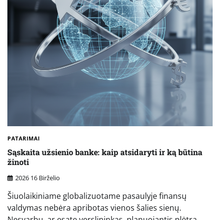
PATARIMAI
Sąskaita užsienio banke: kaip atsidaryti ir ką būtina
žinoti
2026 16 Birželio
Šiuolaikiniame globalizuotame pasaulyje finansų
valdymas nebėra apribotas vienos šalies sienų.
Nesvarbu, ar esate verslininkas, planuojantis plėtrą