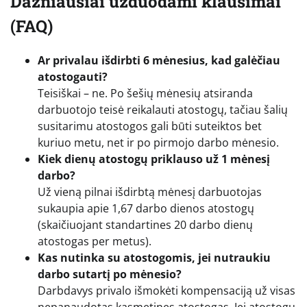
Dažniausiai užduodami klausimai
(FAQ)
Ar privalau išdirbti 6 mėnesius, kad galėčiau
atostogauti?
Teisiškai – ne. Po šešių mėnesių atsiranda
darbuotojo teisė reikalauti atostogų, tačiau šalių
susitarimu atostogos gali būti suteiktos bet
kuriuo metu, net ir po pirmojo darbo mėnesio.
Kiek dienų atostogų priklauso už 1 mėnesį
darbo?
Už vieną pilnai išdirbtą mėnesį darbuotojas
sukaupia apie 1,67 darbo dienos atostogų
(skaičiuojant standartines 20 darbo dienų
atostogas per metus).
Kas nutinka su atostogomis, jei nutraukiu
darbo sutartį po mėnesio?
Darbdavys privalo išmokėti kompensaciją už visas
nepanaudotas kasmetines atostogas. Jei atostogų