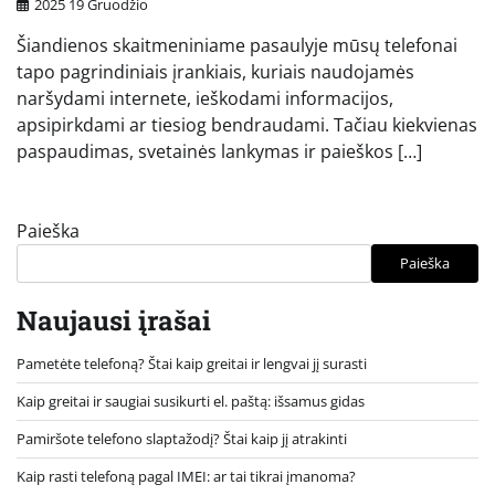
2025 19 Gruodžio
Šiandienos skaitmeniniame pasaulyje mūsų telefonai
tapo pagrindiniais įrankiais, kuriais naudojamės
naršydami internete, ieškodami informacijos,
apsipirkdami ar tiesiog bendraudami. Tačiau kiekvienas
paspaudimas, svetainės lankymas ir paieškos […]
Paieška
Paieška
Naujausi įrašai
Pametėte telefoną? Štai kaip greitai ir lengvai jį surasti
Kaip greitai ir saugiai susikurti el. paštą: išsamus gidas
Pamiršote telefono slaptažodį? Štai kaip jį atrakinti
Kaip rasti telefoną pagal IMEI: ar tai tikrai įmanoma?