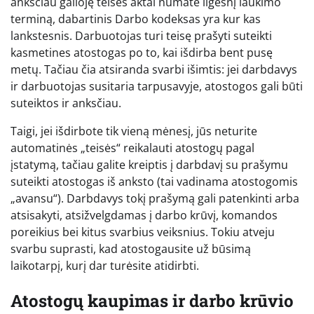
anksčiau galioję teisės aktai numatė ilgesnį laukimo
terminą, dabartinis Darbo kodeksas yra kur kas
lankstesnis. Darbuotojas turi teisę prašyti suteikti
kasmetines atostogas po to, kai išdirba bent pusę
metų. Tačiau čia atsiranda svarbi išimtis: jei darbdavys
ir darbuotojas susitaria tarpusavyje, atostogos gali būti
suteiktos ir anksčiau.
Taigi, jei išdirbote tik vieną mėnesį, jūs neturite
automatinės „teisės“ reikalauti atostogų pagal
įstatymą, tačiau galite kreiptis į darbdavį su prašymu
suteikti atostogas iš anksto (tai vadinama atostogomis
„avansu“). Darbdavys tokį prašymą gali patenkinti arba
atsisakyti, atsižvelgdamas į darbo krūvį, komandos
poreikius bei kitus svarbius veiksnius. Tokiu atveju
svarbu suprasti, kad atostogausite už būsimą
laikotarpį, kurį dar turėsite atidirbti.
Atostogų kaupimas ir darbo krūvio