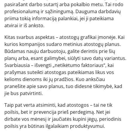
pasirašant darbo sutartį arba pokalbio metu. Tai rodo
profesionalumą ir sąžiningumą. Dauguma darbdavių
priima tokią informaciją palankiai, jei ji pateikiama
atvirai ir iš anksto.
Kitas svarbus aspektas – atostogų grafikai įmonėje. Kai
kurios kompanijos sudaro metinius atostogų planus.
Būdamas nauju darbuotoju, galite derintis prie šių
planų arba, esant galimybei, siūlyti savo datų variantus.
Svarbiausia – išvengti „netikėtumo faktoriaus“, kai
prašymas suteikti atostogas pateikiamas likus vos
kelioms dienoms iki jų pradžios. Kuo anksčiau
pranešite apie savo planus, tuo didesnė tikimybė, kad
jie bus patvirtinti.
Taip pat verta atsiminti, kad atostogos – tai ne tik
poilsis, bet ir prevencija prieš perdegimą. Net jei
dirbate vos mėnesį ir jaučiatės kupini jėgų, periodinis
poilsis yra būtinas ilgalaikiam produktyvumui.