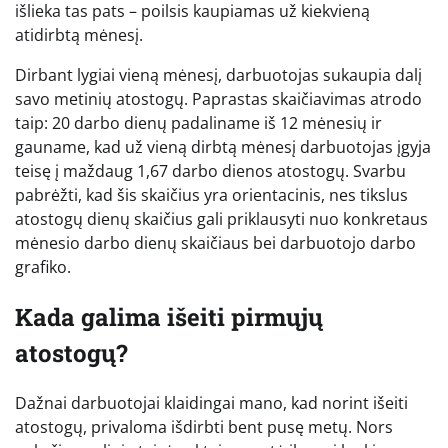
išlieka tas pats – poilsis kaupiamas už kiekvieną
atidirbtą mėnesį.
Dirbant lygiai vieną mėnesį, darbuotojas sukaupia dalį
savo metinių atostogų. Paprastas skaičiavimas atrodo
taip: 20 darbo dienų padaliname iš 12 mėnesių ir
gauname, kad už vieną dirbtą mėnesį darbuotojas įgyja
teisę į maždaug 1,67 darbo dienos atostogų. Svarbu
pabrėžti, kad šis skaičius yra orientacinis, nes tikslus
atostogų dienų skaičius gali priklausyti nuo konkretaus
mėnesio darbo dienų skaičiaus bei darbuotojo darbo
grafiko.
Kada galima išeiti pirmųjų
atostogų?
Dažnai darbuotojai klaidingai mano, kad norint išeiti
atostogų, privaloma išdirbti bent pusę metų. Nors