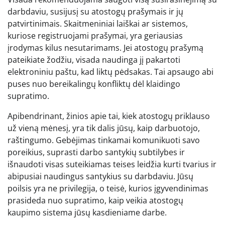
darbdaviu, susijusį su atostogų prašymais ir jų
patvirtinimais. Skaitmeniniai laiškai ar sistemos,
kuriose registruojami prašymai, yra geriausias
įrodymas kilus nesutarimams. Jei atostogų prašymą
pateikiate žodžiu, visada naudinga jį pakartoti
elektroniniu paštu, kad liktų pėdsakas. Tai apsaugo abi
puses nuo bereikalingų konfliktų dėl klaidingo
supratimo.
Apibendrinant, žinios apie tai, kiek atostogų priklauso
už vieną mėnesį, yra tik dalis jūsų, kaip darbuotojo,
raštingumo. Gebėjimas tinkamai komunikuoti savo
poreikius, suprasti darbo santykių subtilybes ir
išnaudoti visas suteikiamas teises leidžia kurti tvarius ir
abipusiai naudingus santykius su darbdaviu. Jūsų
poilsis yra ne privilegija, o teisė, kurios įgyvendinimas
prasideda nuo supratimo, kaip veikia atostogų
kaupimo sistema jūsų kasdieniame darbe.