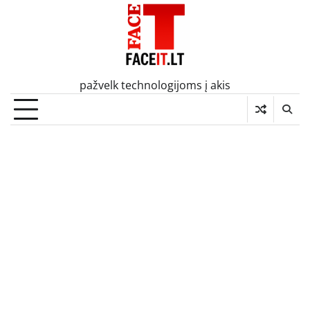
Skip
to
content
pažvelk technologijoms į akis