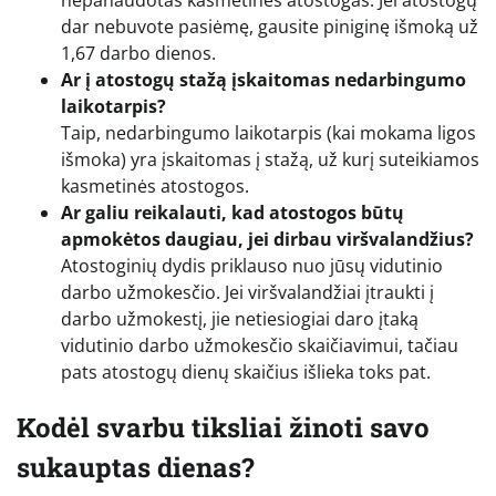
dar nebuvote pasiėmę, gausite piniginę išmoką už
1,67 darbo dienos.
Ar į atostogų stažą įskaitomas nedarbingumo
laikotarpis?
Taip, nedarbingumo laikotarpis (kai mokama ligos
išmoka) yra įskaitomas į stažą, už kurį suteikiamos
kasmetinės atostogos.
Ar galiu reikalauti, kad atostogos būtų
apmokėtos daugiau, jei dirbau viršvalandžius?
Atostoginių dydis priklauso nuo jūsų vidutinio
darbo užmokesčio. Jei viršvalandžiai įtraukti į
darbo užmokestį, jie netiesiogiai daro įtaką
vidutinio darbo užmokesčio skaičiavimui, tačiau
pats atostogų dienų skaičius išlieka toks pat.
Kodėl svarbu tiksliai žinoti savo
sukauptas dienas?