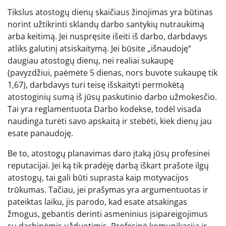
Tikslus atostogų dienų skaičiaus žinojimas yra būtinas
norint užtikrinti sklandų darbo santykių nutraukimą
arba keitimą. Jei nuspręsite išeiti iš darbo, darbdavys
atliks galutinį atsiskaitymą. Jei būsite „išnaudoję“
daugiau atostogų dienų, nei realiai sukaupę
(pavyzdžiui, paėmėte 5 dienas, nors buvote sukaupę tik
1,67), darbdavys turi teisę išskaityti permokėtą
atostoginių sumą iš jūsų paskutinio darbo užmokesčio.
Tai yra reglamentuota Darbo kodekse, todėl visada
naudinga turėti savo apskaitą ir stebėti, kiek dienų jau
esate panaudoję.
Be to, atostogų planavimas daro įtaką jūsų profesinei
reputacijai. Jei ką tik pradėję darbą iškart prašote ilgų
atostogų, tai gali būti suprasta kaip motyvacijos
trūkumas. Tačiau, jei prašymas yra argumentuotas ir
pateiktas laiku, jis parodo, kad esate atsakingas
žmogus, gebantis derinti asmeninius įsipareigojimus
su darbinėmis užduotimis. Profesinė komunikacija ir