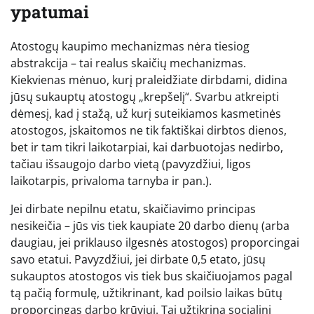
ypatumai
Atostogų kaupimo mechanizmas nėra tiesiog
abstrakcija – tai realus skaičių mechanizmas.
Kiekvienas mėnuo, kurį praleidžiate dirbdami, didina
jūsų sukauptų atostogų „krepšelį“. Svarbu atkreipti
dėmesį, kad į stažą, už kurį suteikiamos kasmetinės
atostogos, įskaitomos ne tik faktiškai dirbtos dienos,
bet ir tam tikri laikotarpiai, kai darbuotojas nedirbo,
tačiau išsaugojo darbo vietą (pavyzdžiui, ligos
laikotarpis, privaloma tarnyba ir pan.).
Jei dirbate nepilnu etatu, skaičiavimo principas
nesikeičia – jūs vis tiek kaupiate 20 darbo dienų (arba
daugiau, jei priklauso ilgesnės atostogos) proporcingai
savo etatui. Pavyzdžiui, jei dirbate 0,5 etato, jūsų
sukauptos atostogos vis tiek bus skaičiuojamos pagal
tą pačią formulę, užtikrinant, kad poilsio laikas būtų
proporcingas darbo krūviui. Tai užtikrina socialinį