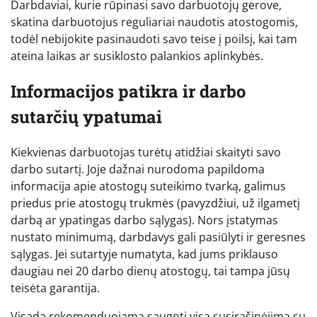
Darbdaviai, kurie rūpinasi savo darbuotojų gerove,
skatina darbuotojus reguliariai naudotis atostogomis,
todėl nebijokite pasinaudoti savo teise į poilsį, kai tam
ateina laikas ar susiklosto palankios aplinkybės.
Informacijos patikra ir darbo
sutarčių ypatumai
Kiekvienas darbuotojas turėtų atidžiai skaityti savo
darbo sutartį. Joje dažnai nurodoma papildoma
informacija apie atostogų suteikimo tvarką, galimus
priedus prie atostogų trukmės (pavyzdžiui, už ilgametį
darbą ar ypatingas darbo sąlygas). Nors įstatymas
nustato minimumą, darbdavys gali pasiūlyti ir geresnes
sąlygas. Jei sutartyje numatyta, kad jums priklauso
daugiau nei 20 darbo dienų atostogų, tai tampa jūsų
teisėta garantija.
Visada rekomenduojama saugoti visą susirašinėjimą su