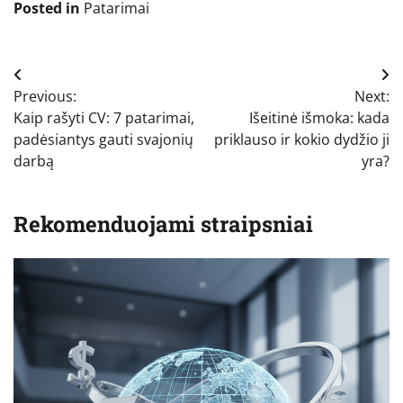
Posted in
Patarimai
Navigacija
Previous:
Next:
tarp
Kaip rašyti CV: 7 patarimai,
Išeitinė išmoka: kada
įrašų
padėsiantys gauti svajonių
priklauso ir kokio dydžio ji
darbą
yra?
Rekomenduojami straipsniai