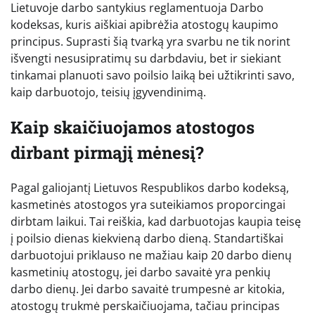
Lietuvoje darbo santykius reglamentuoja Darbo
kodeksas, kuris aiškiai apibrėžia atostogų kaupimo
principus. Suprasti šią tvarką yra svarbu ne tik norint
išvengti nesusipratimų su darbdaviu, bet ir siekiant
tinkamai planuoti savo poilsio laiką bei užtikrinti savo,
kaip darbuotojo, teisių įgyvendinimą.
Kaip skaičiuojamos atostogos
dirbant pirmąjį mėnesį?
Pagal galiojantį Lietuvos Respublikos darbo kodeksą,
kasmetinės atostogos yra suteikiamos proporcingai
dirbtam laikui. Tai reiškia, kad darbuotojas kaupia teisę
į poilsio dienas kiekvieną darbo dieną. Standartiškai
darbuotojui priklauso ne mažiau kaip 20 darbo dienų
kasmetinių atostogų, jei darbo savaitė yra penkių
darbo dienų. Jei darbo savaitė trumpesnė ar kitokia,
atostogų trukmė perskaičiuojama, tačiau principas