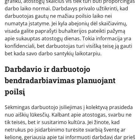
grafiku, atostogų skaičius vis tiek turi būti proporcingas
darbo laiko normai. Darbdavys privalo užtikrinti, kad
darbuotojas gautų ne mažiau poilsio laiko nei
numatyta įstatyme. Jei kyla abejonių dėl skaičiavimų,
visada galite paprašyti buhalterijos pateikti pažymą
apie sukauptas atostogų dienas. Tokia informacija yra
konfidenciali, bet darbuotojas turi visišką teisę ją gauti
bet kada savo darbo santykių laikotarpiu.
Darbdavio ir darbuotojo
bendradarbiavimas planuojant
poilsį
Sėkmingas darbuotojo įsiliejimas į kolektyvą prasideda
nuo aiškių lūkesčių. Kalbant apie atostogas, svarbu ne
tik teisės, bet ir susitarimo kultūra. Jei žinote, kad
netrukus po įsidarbinimo turėsite svarbią šventę ar
kelionę, geriausia apie tai informuoti darbdavį dar prieš