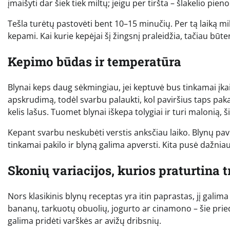
įmaišyti dar šiek tiek miltų; jeigu per tiršta – šlakelio pieno
Tešla turėtų pastovėti bent 10–15 minučių. Per tą laiką mil
kepami. Kai kurie kepėjai šį žingsnį praleidžia, tačiau būte
Kepimo būdas ir temperatūra
Blynai keps daug sėkmingiau, jei keptuvė bus tinkamai įkai
apskrudimą, todėl svarbu palaukti, kol paviršius taps pa
kelis lašus. Tuomet blynai iškepa tolygiai ir turi malonią, ši
Kepant svarbu neskubėti verstis anksčiau laiko. Blynų pavir
tinkamai pakilo ir blyną galima apversti. Kita pusė dažniau
Skonių variacijos, kurios praturtina t
Nors klasikinis blynų receptas yra itin paprastas, jį galima
bananų, tarkuotų obuolių, jogurto ar cinamono – šie prieda
galima pridėti varškės ar avižų dribsnių.