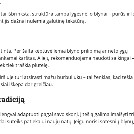
.
tai išbrinksta, struktūra tampa lygesnė, o blynai – purūs ir 
nt jis dažnai nulemia galutinę tekstūrą.
tinta. Per šalta keptuvė lemia blyno prilipimą ar netolygų
kankamai karštas. Aliejų rekomenduojama naudoti saikingai 
ek tiek traškią plutelę.
šiuje turi atsirasti mažų burbuliukų – tai ženklas, kad tešla
siai iškepa dar greičiau.
radiciją
 lengvai adaptuoti pagal savo skonį. Į tešlą galima įmaišyti tr
i suteiks patiekalui naujų natų. Jeigu norisi sotesnių blynų