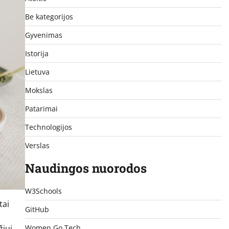
Be kategorijos
Gyvenimas
Istorija
Lietuva
Mokslas
Patarimai
Technologijos
Verslas
Naudingos nuorodos
W3Schools
tai
GitHub
iui,
Women Go Tech