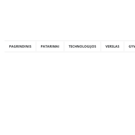
Skip
to
content
PAGRINDINIS
PATARIMAI
TECHNOLOGIJOS
VERSLAS
GY