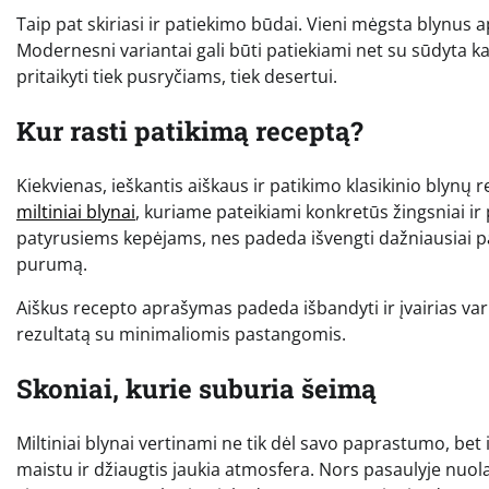
Taip pat skiriasi ir patiekimo būdai. Vieni mėgsta blynus a
Modernesni variantai gali būti patiekiami net su sūdyta 
pritaikyti tiek pusryčiams, tiek desertui.
Kur rasti patikimą receptą?
Kiekvienas, ieškantis aiškaus ir patikimo klasikinio blynų re
miltiniai blynai
, kuriame pateikiami konkretūs žingsniai ir
patyrusiems kepėjams, nes padeda išvengti dažniausiai pasi
purumą.
Aiškus recepto aprašymas padeda išbandyti ir įvairias vari
rezultatą su minimaliomis pastangomis.
Skoniai, kurie suburia šeimą
Miltiniai blynai vertinami ne tik dėl savo paprastumo, bet ir
maistu ir džiaugtis jaukia atmosfera. Nors pasaulyje nuolat