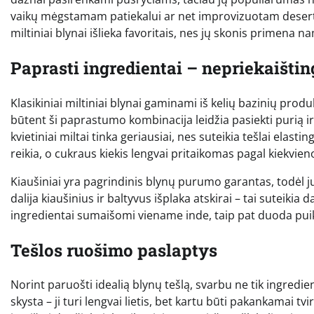
vaikų mėgstamam patiekalui ar net improvizuotam desertui.
miltiniai blynai išlieka favoritais, nes jų skonis primena 
Paprasti ingredientai – nepriekaištin
Klasikiniai miltiniai blynai gaminami iš kelių bazinių produ
būtent ši paprastumo kombinacija leidžia pasiekti purią ir
kvietiniai miltai tinka geriausiai, nes suteikia tešlai elast
reikia, o cukraus kiekis lengvai pritaikomas pagal kiekvien
Kiaušiniai yra pagrindinis blynų purumo garantas, todėl juo
dalija kiaušinius ir baltyvus išplaka atskirai – tai suteiki
ingredientai sumaišomi viename inde, taip pat duoda puik
Tešlos ruošimo paslaptys
Norint paruošti idealią blynų tešlą, svarbu ne tik ingredient
skysta – ji turi lengvai lietis, bet kartu būti pakankamai tv