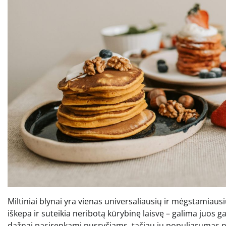
Miltiniai blynai yra vienas universaliausių ir mėgstamiausių
iškepa ir suteikia neribotą kūrybinę laisvę – galima juos ga
dažnai pasirenkami pusryčiams, tačiau jų populiarumas nea