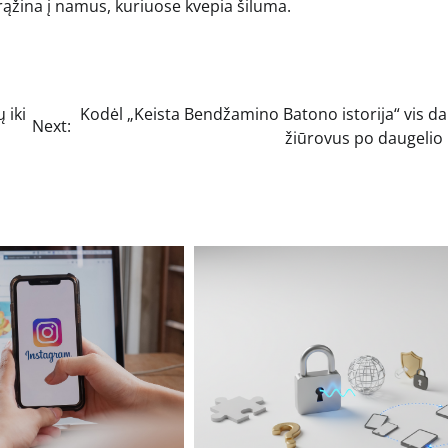
rąžina į namus, kuriuose kvepia šiluma.
 iki
Kodėl „Keista Bendžamino Batono istorija“ vis da
Next:
žiūrovus po daugelio