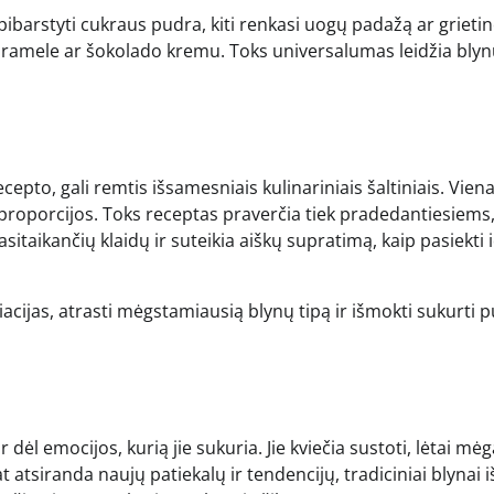
pibarstyti cukraus pudra, kiti renkasi uogų padažą ar grietin
karamele ar šokolado kremu. Toks universalumas leidžia bly
cepto, gali remtis išsamesniais kulinariniais šaltiniais. Viena
 proporcijos. Toks receptas praverčia tiek pradedantiesiems,
taikančių klaidų ir suteikia aiškų supratimą, kaip pasiekti 
acijas, atrasti mėgstamiausią blynų tipą ir išmokti sukurti p
 dėl emocijos, kurią jie sukuria. Jie kviečia sustoti, lėtai mėg
 atsiranda naujų patiekalų ir tendencijų, tradiciniai blynai i