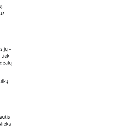
ę.
nus
s jų –
 tiek
idealų
uikų
autis
šlieka