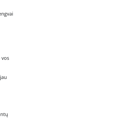
lengvai
– vos
 jau
intų
,