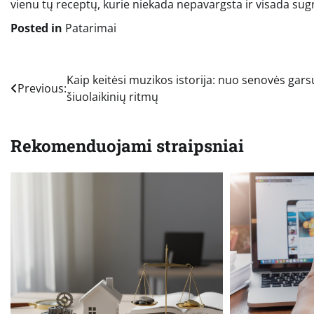
vienu tų receptų, kurie niekada nepavargsta ir visada sug
Posted in
Patarimai
Navigacija
Kaip keitėsi muzikos istorija: nuo senovės garsų
Previous:
šiuolaikinių ritmų
tarp
įrašų
Rekomenduojami straipsniai