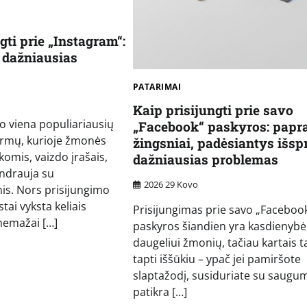
gti prie „Instagram“:
 dažniausias
PATARIMAI
Kaip prisijungti prie savo
o viena populiariausių
„Facebook“ paskyros: papra
formų, kurioje žmonės
žingsniai, padėsiantys išspr
komis, vaizdo įrašais,
dažniausias problemas
endrauja su
2026 29 Kovo
. Nors prisijungimo
ai vyksta keliais
Prisijungimas prie savo „Faceboo
nemažai […]
paskyros šiandien yra kasdienybė
daugeliui žmonių, tačiau kartais ta
tapti iššūkiu – ypač jei pamiršote
slaptažodį, susiduriate su saugu
patikra […]