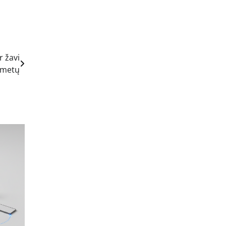
r žavi
 metų