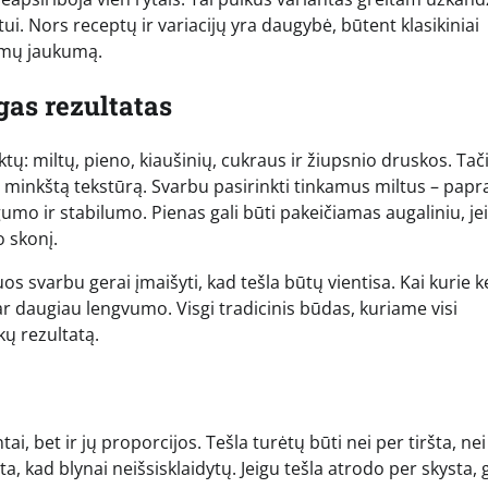
 Nors receptų ir variacijų yra daugybė, būtent klasikiniai
namų jaukumą.
gas rezultatas
ktų: miltų, pieno, kiaušinių, cukraus ir žiupsnio druskos. Tač
 minkštą tekstūrą. Svarbu pasirinkti tinkamus miltus – papra
ingumo ir stabilumo. Pienas gali būti pakeičiamas augaliniu, je
o skonį.
s svarbu gerai įmaišyti, kad tešla būtų vientisa. Kai kurie k
a dar daugiau lengvumo. Visgi tradicinis būdas, kuriame visi
ų rezultatą.
ai, bet ir jų proporcijos. Tešla turėtų būti nei per tiršta, nei
irta, kad blynai neišsisklaidytų. Jeigu tešla atrodo per skysta,