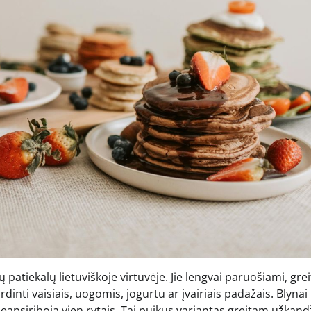
 patiekalų lietuviškoje virtuvėje. Jie lengvai paruošiami, grei
rdinti vaisiais, uogomis, jogurtu ar įvairiais padažais. Blynai
psiriboja vien rytais. Tai puikus variantas greitam užkandž