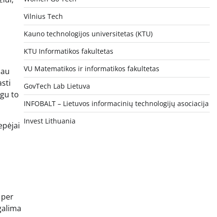
Vilnius Tech
Kauno technologijos universitetas (KTU)
KTU Informatikos fakultetas
VU Matematikos ir informatikos fakultetas
iau
sti
GovTech Lab Lietuva
igu to
INFOBALT – Lietuvos informacinių technologijų asociacija
Invest Lithuania
epėjai
 per
 galima