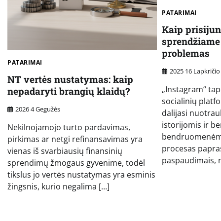
PATARIMAI
Kaip prisijun
sprendžiame
problemas
PATARIMAI
2025 16 Lapkričio
NT vertės nustatymas: kaip
„Instagram“ tap
nepadaryti brangių klaidų?
socialinių plat
2026 4 Gegužės
dalijasi nuotrau
istorijomis ir b
Nekilnojamojo turto pardavimas,
bendruomenėmis
pirkimas ar netgi refinansavimas yra
procesas paprast
vienas iš svarbiausių finansinių
paspaudimais, 
sprendimų žmogaus gyvenime, todėl
tikslus jo vertės nustatymas yra esminis
žingsnis, kurio negalima […]