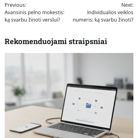
Previous:
Next:
tarp
Avansinis pelno mokestis:
Individualios veiklos
įrašų
ką svarbu žinoti verslui?
numeris: ką svarbu žinoti?
Rekomenduojami straipsniai