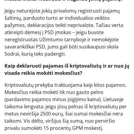
Jeigu neturėjote jokių privalomų registruoti pajamų
šaltinių, parduoto turto ar individualios veiklos
pažymos, deklaracijos teikti neprivalote. Tačiau verta
atkreipti dėmesį į PSD įmokas – jeigu buvote
neregistruotas Užimtumo tarnyboje ir nemokėjote
savarankiškai PSD, jums gali būti susikaupusi skola
Sodrai, kurią teks padengti.
Kaip deklaruoti pajamas iš kriptovaliutų ir ar nuo jų
visada reikia mokėti mokesčius?
Kriptovaliutų prekyba traktuojama kaip kitos pajamos.
Mokesčius reikia mokėti tik nuo gauto pelno
(pardavimo pajamos minus įsigijimo kaina). Lietuvoje
taikoma lengvata: jeigu jūsų pelnas iš kriptovaliutų per
metus neviršija 2500 eurų, šiai sumai mokesčiai nėra
taikomi. Vis dėlto, viršijus šią sumą, nuo perviršio
privalu sumokėti 15 procentų GPM mokestį.