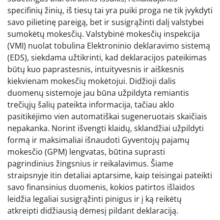
specifinių žinių, iš tiesų tai yra puiki proga ne tik įvykdyti
savo pilietinę pareigą, bet ir susigrąžinti dalį valstybei
sumokėtų mokesčių. Valstybinė mokesčių inspekcija
(VMI) nuolat tobulina Elektroninio deklaravimo sistemą
(EDS), siekdama užtikrinti, kad deklaracijos pateikimas
būtų kuo paprastesnis, intuityvesnis ir aiškesnis
kiekvienam mokesčių mokėtojui. Didžioji dalis
duomenų sistemoje jau būna užpildyta remiantis
trečiųjų šalių pateikta informacija, tačiau aklo
pasitikėjimo vien automatiškai sugeneruotais skaičiais
nepakanka. Norint išvengti klaidų, sklandžiai užpildyti
formą ir maksimaliai išnaudoti Gyventojų pajamų
mokesčio (GPM) lengvatas, būtina suprasti
pagrindinius žingsnius ir reikalavimus. Šiame
straipsnyje itin detaliai aptarsime, kaip teisingai pateikti
savo finansinius duomenis, kokios patirtos išlaidos
leidžia legaliai susigrąžinti pinigus ir į ką reikėtų
atkreipti didžiausią dėmesį pildant deklaraciją.