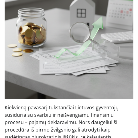
Kiekvieną pavasarį tūkstančiai Lietuvos gyventojų
susiduria su svarbiu ir neišvengiamu finansiniu
procesu – pajamų deklaravimu. Nors daugeliui ši
procedūra iš pirmo žvilgsnio gali atrodyti kaip
sudėtingas biurokratinis iššūkis, reikalaujantis