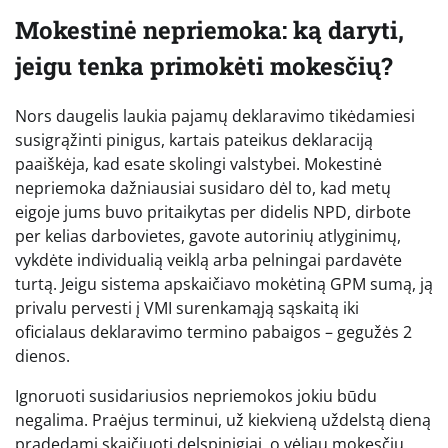
Mokestinė nepriemoka: ką daryti,
jeigu tenka primokėti mokesčių?
Nors daugelis laukia pajamų deklaravimo tikėdamiesi
susigrąžinti pinigus, kartais pateikus deklaraciją
paaiškėja, kad esate skolingi valstybei. Mokestinė
nepriemoka dažniausiai susidaro dėl to, kad metų
eigoje jums buvo pritaikytas per didelis NPD, dirbote
per kelias darbovietes, gavote autorinių atlyginimų,
vykdėte individualią veiklą arba pelningai pardavėte
turtą. Jeigu sistema apskaičiavo mokėtiną GPM sumą, ją
privalu pervesti į VMI surenkamąją sąskaitą iki
oficialaus deklaravimo termino pabaigos – gegužės 2
dienos.
Ignoruoti susidariusios nepriemokos jokiu būdu
negalima. Praėjus terminui, už kiekvieną uždelstą dieną
pradedami skaičiuoti delspinigiai, o vėliau mokesčių