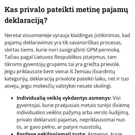
Kas privalo pateikti metinę pajamų
deklaraciją?
Neretai visuomenėje vyrauja klaidingas įsitikinimas, kad
pajamų deklaravimas yra tik savanoriškas procesas,
skirtas tiems, kurie nori susigrąžinti GPM permoką.
Tačiau pagal Lietuvos Respublikos įstatymus, tam
tikroms gyventojų grupėms tai yra griežta prievolė.
Jeigu priklausote bent vienai iš žemiau išvardintų
kategorijų, deklaraciją privalote pateikti laiku, net ir tuo
atveju, jeigu mokesčių valstybei nesate skolingi.
Individualią veiklą vykdantys asmenys:
Visi
gyventojai, kurie praėjusiais metais turėjo išsiėmę
individualios veiklos pažymą arba verslo liudijimą,
privalo deklaruoti pajamas, nepriklausomai nuo
to, ar gavo pelno, ar patyrė nuostolių.
Pardavę nekilnojamąjį turtą:
Asmenys, kurie