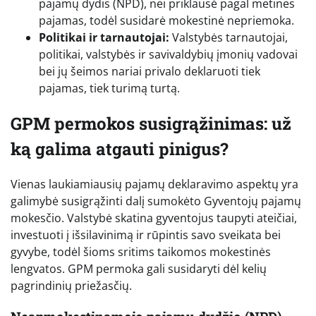
pajamų dydis (NPD), nei priklausė pagal metines
pajamas, todėl susidarė mokestinė nepriemoka.
Politikai ir tarnautojai:
Valstybės tarnautojai,
politikai, valstybės ir savivaldybių įmonių vadovai
bei jų šeimos nariai privalo deklaruoti tiek
pajamas, tiek turimą turtą.
GPM permokos susigrąžinimas: už
ką galima atgauti pinigus?
Vienas laukiamiausių pajamų deklaravimo aspektų yra
galimybė susigrąžinti dalį sumokėto Gyventojų pajamų
mokesčio. Valstybė skatina gyventojus taupyti ateičiai,
investuoti į išsilavinimą ir rūpintis savo sveikata bei
gyvybe, todėl šioms sritims taikomos mokestinės
lengvatos. GPM permoka gali susidaryti dėl kelių
pagrindinių priežasčių.