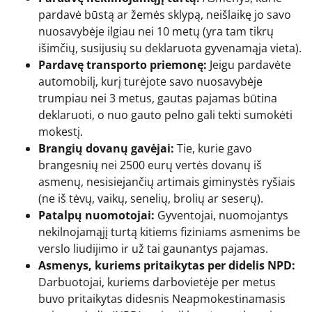
pardavė būstą ar žemės sklypą, neišlaikę jo savo
nuosavybėje ilgiau nei 10 metų (yra tam tikrų
išimčių, susijusių su deklaruota gyvenamąja vieta).
Pardavę transporto priemonę:
Jeigu pardavėte
automobilį, kurį turėjote savo nuosavybėje
trumpiau nei 3 metus, gautas pajamas būtina
deklaruoti, o nuo gauto pelno gali tekti sumokėti
mokestį.
Brangių dovanų gavėjai:
Tie, kurie gavo
brangesnių nei 2500 eurų vertės dovanų iš
asmenų, nesisiejančių artimais giminystės ryšiais
(ne iš tėvų, vaikų, senelių, brolių ar seserų).
Patalpų nuomotojai:
Gyventojai, nuomojantys
nekilnojamąjį turtą kitiems fiziniams asmenims be
verslo liudijimo ir už tai gaunantys pajamas.
Asmenys, kuriems pritaikytas per didelis NPD:
Darbuotojai, kuriems darbovietėje per metus
buvo pritaikytas didesnis Neapmokestinamasis