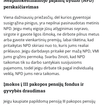
Neapmokestinamojo pajamų dydžio (NPD)
perskaičiavimas
Viena dažniausių priežasčių, dėl kurios gyventojai
susigrąžina pinigus, yra nepilnai pasinaudotas metinis
NPD. Jeigu metų eigoje jūsų atlyginimas svyravo,
sirgote ir gavote ligos išmoką, ne dirbote pilnus metus
arba gavote vienkartinių premijų, labai tikėtina, kad
pritaikytas NPD skiriasi nuo to, kuris jums realiai
priklauso. Jeigu darbdavys pritaikė per mažą NPD, VMI
jums grąžins permoką. Svarbu žinoti, kad NPD
taikomas tik su darbo santykiais susijusioms
pajamoms, todėl jeigu dirbate tik pagal individualią
veiklą, NPD jums nėra taikomas.
Įmokos į III pakopos pensijų fondus ir
gyvybės draudimas
Jeigu kaupiate papildomą pensiją III pakopos pensijų