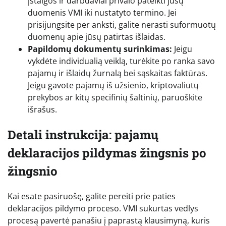
įstaigos ir darbdaviai privalo pateikti jūsų
duomenis VMI iki nustatyto termino. Jei
prisijungsite per anksti, galite nerasti suformuotų
duomenų apie jūsų patirtas išlaidas.
Papildomų dokumentų surinkimas:
Jeigu
vykdėte individualią veiklą, turėkite po ranka savo
pajamų ir išlaidų žurnalą bei sąskaitas faktūras.
Jeigu gavote pajamų iš užsienio, kriptovaliutų
prekybos ar kitų specifinių šaltinių, paruoškite
išrašus.
Detali instrukcija: pajamų
deklaracijos pildymas žingsnis po
žingsnio
Kai esate pasiruošę, galite pereiti prie paties
deklaracijos pildymo proceso. VMI sukurtas vedlys
procesą pavertė panašiu į paprastą klausimyną, kuris