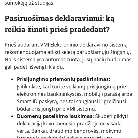
sumokėję už studijas.
Pasiruošimas deklaravimui: ką
reikia žinoti prieš pradedant?
Prieš atidarant VMI Elektroninio deklaravimo sistemą,
rekomenduojama atlikti keletą paruošiamųjų žingsnių.
Nors sistema yra automatizuota, jūsų pačių budrumas
gali padėti išvengti klaidų.
Prisijungimo priemonių patikrinimas:
Įsitikinkite, kad turite veikiantį prisijungimą prie
elektroninės bankininkystės, mobilųjį parašą arba
Smart-ID paskyrą, nes tai saugiausi ir greičiausi
būdai prisijungti prie VMI sistemų.
Duomenų pateikimo laukimas:
Skubėti pildyti
deklaraciją kovo mėnesio pradžioje ne visada
verta. Bankai, draudimo bendrovės, mokymo