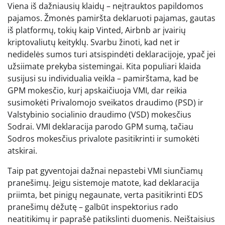
Viena iš dažniausių klaidų – neįtrauktos papildomos
pajamos. Žmonės pamiršta deklaruoti pajamas, gautas
iš platformų, tokių kaip Vinted, Airbnb ar įvairių
kriptovaliutų keityklų. Svarbu žinoti, kad net ir
nedidelės sumos turi atsispindėti deklaracijoje, ypač jei
užsiimate prekyba sistemingai. Kita populiari klaida
susijusi su individualia veikla – pamirštama, kad be
GPM mokesčio, kurį apskaičiuoja VMI, dar reikia
susimokėti Privalomojo sveikatos draudimo (PSD) ir
Valstybinio socialinio draudimo (VSD) mokesčius
Sodrai. VMI deklaracija parodo GPM sumą, tačiau
Sodros mokesčius privalote pasitikrinti ir sumokėti
atskirai.
Taip pat gyventojai dažnai nepastebi VMI siunčiamų
pranešimų. Jeigu sistemoje matote, kad deklaracija
priimta, bet pinigų negaunate, verta pasitikrinti EDS
pranešimų dėžutę – galbūt inspektorius rado
neatitikimų ir paprašė patikslinti duomenis. Neištaisius