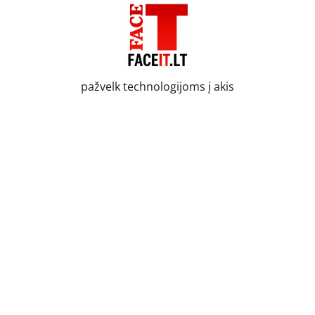
Skip
to
content
pažvelk technologijoms į akis