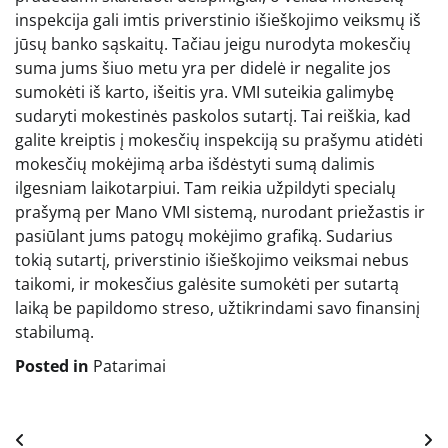
inspekcija gali imtis priverstinio išieškojimo veiksmų iš
jūsų banko sąskaitų. Tačiau jeigu nurodyta mokesčių
suma jums šiuo metu yra per didelė ir negalite jos
sumokėti iš karto, išeitis yra. VMI suteikia galimybę
sudaryti mokestinės paskolos sutartį. Tai reiškia, kad
galite kreiptis į mokesčių inspekciją su prašymu atidėti
mokesčių mokėjimą arba išdėstyti sumą dalimis
ilgesniam laikotarpiui. Tam reikia užpildyti specialų
prašymą per Mano VMI sistemą, nurodant priežastis ir
pasiūlant jums patogų mokėjimo grafiką. Sudarius
tokią sutartį, priverstinio išieškojimo veiksmai nebus
taikomi, ir mokesčius galėsite sumokėti per sutartą
laiką be papildomo streso, užtikrindami savo finansinį
stabilumą.
Posted in
Patarimai
Navigacija