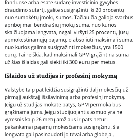
fonduose arba esate sudarę investicinio gyvybės
draudimo sutartį, galite susigrąžinti iki 20 procentų
nuo sumokėtų įmokų sumos. Tačiau čia galioja svarbūs
apribojimai: bendra šių įmokų suma, nuo kurios
skaičiuojama lengvata, negali viršyti 25 procentų jūsų
apmokestinamųjų pajamų, o absoliuti maksimali suma,
nuo kurios galima susigrąžinti mokesčius, yra 1500
eurų. Tai reiškia, kad maksimali GPM grąžintina suma
už šias išlaidas gali siekti iki 300 eurų per metus.
Išlaidos už studijas ir profesinį mokymą
Valstybė taip pat leidžia susigrąžinti dalį mokesčių už
pirmąjį aukštąjį išsilavinimą arba profesinį mokymą.
Jeigu už studijas mokate patys, GPM permoka bus
grąžinama jums. Jeigu studijuojantis asmuo yra ne
vyresnis kaip 26 metų amžiaus ir pats neturi
pakankamai pajamų mokesčiams susigrąžinti, šia
lengvata gali pasinaudoti jo tėvai arba globėjai,