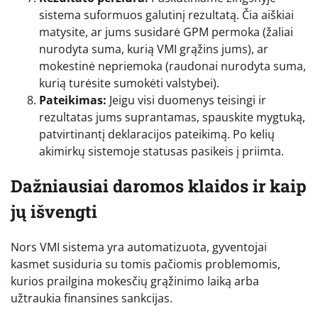
sistema suformuos galutinį rezultatą. Čia aiškiai
matysite, ar jums susidarė GPM permoka (žaliai
nurodyta suma, kurią VMI grąžins jums), ar
mokestinė nepriemoka (raudonai nurodyta suma,
kurią turėsite sumokėti valstybei).
Pateikimas:
Jeigu visi duomenys teisingi ir
rezultatas jums suprantamas, spauskite mygtuką,
patvirtinantį deklaracijos pateikimą. Po kelių
akimirkų sistemoje statusas pasikeis į priimta.
Dažniausiai daromos klaidos ir kaip
jų išvengti
Nors VMI sistema yra automatizuota, gyventojai
kasmet susiduria su tomis pačiomis problemomis,
kurios prailgina mokesčių grąžinimo laiką arba
užtraukia finansines sankcijas.