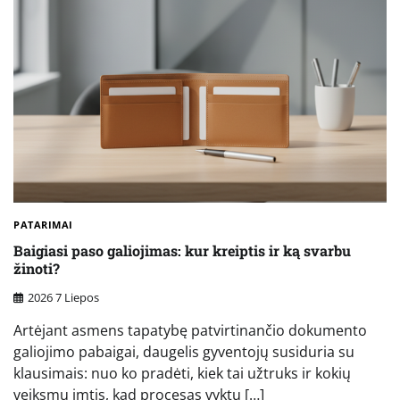
PATARIMAI
Baigiasi paso galiojimas: kur kreiptis ir ką svarbu
žinoti?
2026 7 Liepos
Artėjant asmens tapatybę patvirtinančio dokumento
galiojimo pabaigai, daugelis gyventojų susiduria su
klausimais: nuo ko pradėti, kiek tai užtruks ir kokių
veiksmų imtis, kad procesas vyktų […]