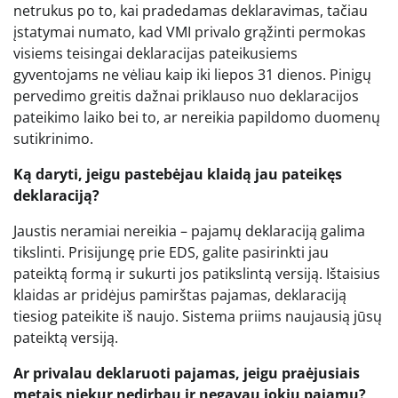
netrukus po to, kai pradedamas deklaravimas, tačiau
įstatymai numato, kad VMI privalo grąžinti permokas
visiems teisingai deklaracijas pateikusiems
gyventojams ne vėliau kaip iki liepos 31 dienos. Pinigų
pervedimo greitis dažnai priklauso nuo deklaracijos
pateikimo laiko bei to, ar nereikia papildomo duomenų
sutikrinimo.
Ką daryti, jeigu pastebėjau klaidą jau pateikęs
deklaraciją?
Jaustis neramiai nereikia – pajamų deklaraciją galima
tikslinti. Prisijungę prie EDS, galite pasirinkti jau
pateiktą formą ir sukurti jos patikslintą versiją. Ištaisius
klaidas ar pridėjus pamirštas pajamas, deklaraciją
tiesiog pateikite iš naujo. Sistema priims naujausią jūsų
pateiktą versiją.
Ar privalau deklaruoti pajamas, jeigu praėjusiais
metais niekur nedirbau ir negavau jokių pajamų?