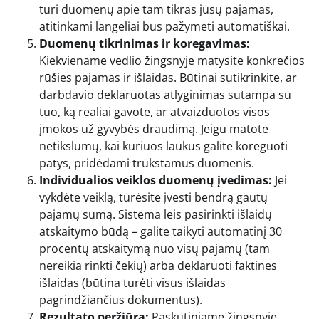
turi duomenų apie tam tikras jūsų pajamas,
atitinkami langeliai bus pažymėti automatiškai.
Duomenų tikrinimas ir koregavimas:
Kiekviename vedlio žingsnyje matysite konkrečios
rūšies pajamas ir išlaidas. Būtinai sutikrinkite, ar
darbdavio deklaruotas atlyginimas sutampa su
tuo, ką realiai gavote, ar atvaizduotos visos
įmokos už gyvybės draudimą. Jeigu matote
netikslumų, kai kuriuos laukus galite koreguoti
patys, pridėdami trūkstamus duomenis.
Individualios veiklos duomenų įvedimas:
Jei
vykdėte veiklą, turėsite įvesti bendrą gautų
pajamų sumą. Sistema leis pasirinkti išlaidų
atskaitymo būdą – galite taikyti automatinį 30
procentų atskaitymą nuo visų pajamų (tam
nereikia rinkti čekių) arba deklaruoti faktines
išlaidas (būtina turėti visus išlaidas
pagrindžiančius dokumentus).
Rezultato peržiūra:
Paskutiniame žingsnyje