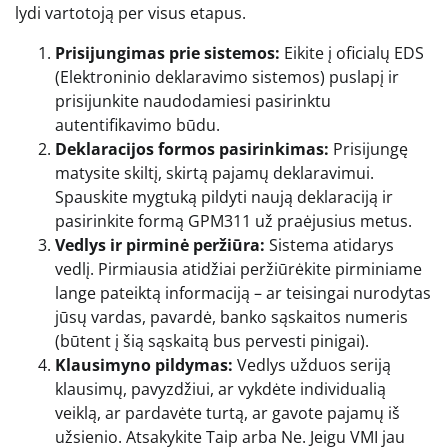
lydi vartotoją per visus etapus.
Prisijungimas prie sistemos:
Eikite į oficialų EDS
(Elektroninio deklaravimo sistemos) puslapį ir
prisijunkite naudodamiesi pasirinktu
autentifikavimo būdu.
Deklaracijos formos pasirinkimas:
Prisijungę
matysite skiltį, skirtą pajamų deklaravimui.
Spauskite mygtuką pildyti naują deklaraciją ir
pasirinkite formą GPM311 už praėjusius metus.
Vedlys ir pirminė peržiūra:
Sistema atidarys
vedlį. Pirmiausia atidžiai peržiūrėkite pirminiame
lange pateiktą informaciją – ar teisingai nurodytas
jūsų vardas, pavardė, banko sąskaitos numeris
(būtent į šią sąskaitą bus pervesti pinigai).
Klausimyno pildymas:
Vedlys užduos seriją
klausimų, pavyzdžiui, ar vykdėte individualią
veiklą, ar pardavėte turtą, ar gavote pajamų iš
užsienio. Atsakykite Taip arba Ne. Jeigu VMI jau