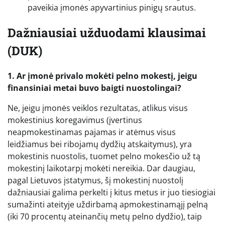
paveikia įmonės apyvartinius pinigų srautus.
Dažniausiai užduodami klausimai
(DUK)
1. Ar įmonė privalo mokėti pelno mokestį, jeigu
finansiniai metai buvo baigti nuostolingai?
Ne, jeigu įmonės veiklos rezultatas, atlikus visus
mokestinius koregavimus (įvertinus
neapmokestinamas pajamas ir atėmus visus
leidžiamus bei ribojamų dydžių atskaitymus), yra
mokestinis nuostolis, tuomet pelno mokesčio už tą
mokestinį laikotarpį mokėti nereikia. Dar daugiau,
pagal Lietuvos įstatymus, šį mokestinį nuostolį
dažniausiai galima perkelti į kitus metus ir juo tiesiogiai
sumažinti ateityje uždirbamą apmokestinamąjį pelną
(iki 70 procentų ateinančių metų pelno dydžio), taip