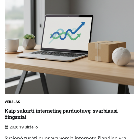
VERSLAS
Kaip sukurti internetinę parduotuvę: svarbiausi
žingsniai
2026 19 Birželio
Svajonė turėti nuosavą verslą internete šiandien yra