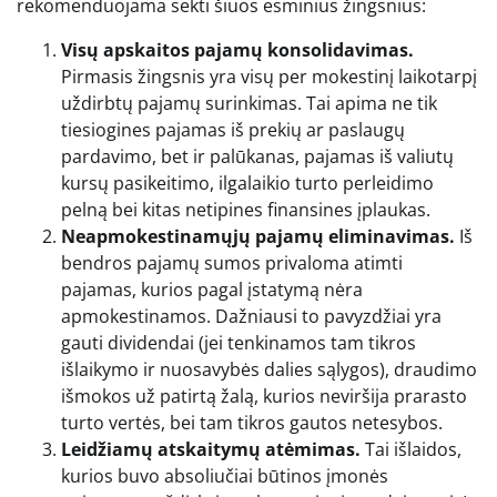
rekomenduojama sekti šiuos esminius žingsnius:
Visų apskaitos pajamų konsolidavimas.
Pirmasis žingsnis yra visų per mokestinį laikotarpį
uždirbtų pajamų surinkimas. Tai apima ne tik
tiesiogines pajamas iš prekių ar paslaugų
pardavimo, bet ir palūkanas, pajamas iš valiutų
kursų pasikeitimo, ilgalaikio turto perleidimo
pelną bei kitas netipines finansines įplaukas.
Neapmokestinamųjų pajamų eliminavimas.
Iš
bendros pajamų sumos privaloma atimti
pajamas, kurios pagal įstatymą nėra
apmokestinamos. Dažniausi to pavyzdžiai yra
gauti dividendai (jei tenkinamos tam tikros
išlaikymo ir nuosavybės dalies sąlygos), draudimo
išmokos už patirtą žalą, kurios neviršija prarasto
turto vertės, bei tam tikros gautos netesybos.
Leidžiamų atskaitymų atėmimas.
Tai išlaidos,
kurios buvo absoliučiai būtinos įmonės