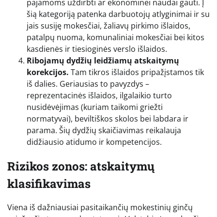
pajamoms uždirbti ar ekonominei naudai gauti. Į
šią kategoriją patenka darbuotojų atlyginimai ir su
jais susiję mokesčiai, žaliavų pirkimo išlaidos,
patalpų nuoma, komunaliniai mokesčiai bei kitos
kasdienės ir tiesioginės verslo išlaidos.
Ribojamų dydžių leidžiamų atskaitymų
korekcijos.
Tam tikros išlaidos pripažįstamos tik
iš dalies. Geriausias to pavyzdys –
reprezentacinės išlaidos, ilgalaikio turto
nusidėvėjimas (kuriam taikomi griežti
normatyvai), beviltiškos skolos bei labdara ir
parama. Šių dydžių skaičiavimas reikalauja
didžiausio atidumo ir kompetencijos.
Rizikos zonos: atskaitymų
klasifikavimas
Viena iš dažniausiai pasitaikančių mokestinių ginčų