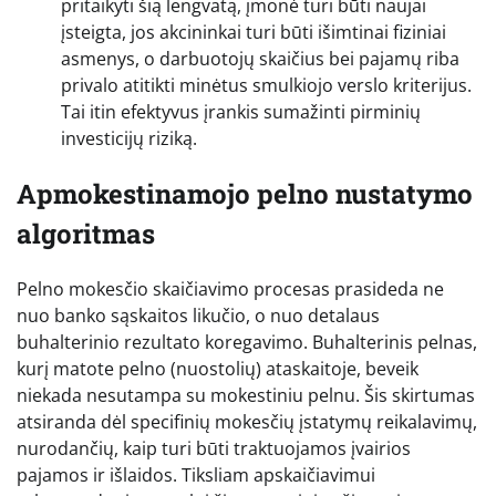
pritaikyti šią lengvatą, įmonė turi būti naujai
įsteigta, jos akcininkai turi būti išimtinai fiziniai
asmenys, o darbuotojų skaičius bei pajamų riba
privalo atitikti minėtus smulkiojo verslo kriterijus.
Tai itin efektyvus įrankis sumažinti pirminių
investicijų riziką.
Apmokestinamojo pelno nustatymo
algoritmas
Pelno mokesčio skaičiavimo procesas prasideda ne
nuo banko sąskaitos likučio, o nuo detalaus
buhalterinio rezultato koregavimo. Buhalterinis pelnas,
kurį matote pelno (nuostolių) ataskaitoje, beveik
niekada nesutampa su mokestiniu pelnu. Šis skirtumas
atsiranda dėl specifinių mokesčių įstatymų reikalavimų,
nurodančių, kaip turi būti traktuojamos įvairios
pajamos ir išlaidos. Tiksliam apskaičiavimui