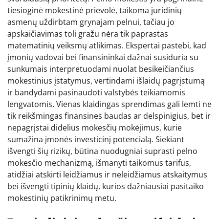
tiesioginė mokestinė prievolė, taikoma juridinių
asmenų uždirbtam grynajam pelnui, tačiau jo
apskaičiavimas toli gražu nėra tik paprastas
matematinių veiksmų atlikimas. Ekspertai pastebi, kad
įmonių vadovai bei finansininkai dažnai susiduria su
sunkumais interpretuodami nuolat besikeičiančius
mokestinius įstatymus, vertindami išlaidų pagrįstumą
ir bandydami pasinaudoti valstybės teikiamomis
lengvatomis. Vienas klaidingas sprendimas gali lemti ne
tik reikšmingas finansines baudas ar delspinigius, bet ir
nepagrįstai didelius mokesčių mokėjimus, kurie
sumažina įmonės investicinį potencialą. Siekiant
išvengti šių rizikų, būtina nuodugniai suprasti pelno
mokesčio mechanizmą, išmanyti taikomus tarifus,
atidžiai atskirti leidžiamus ir neleidžiamus atskaitymus
bei išvengti tipinių klaidų, kurios dažniausiai pasitaiko
mokestinių patikrinimų metu.