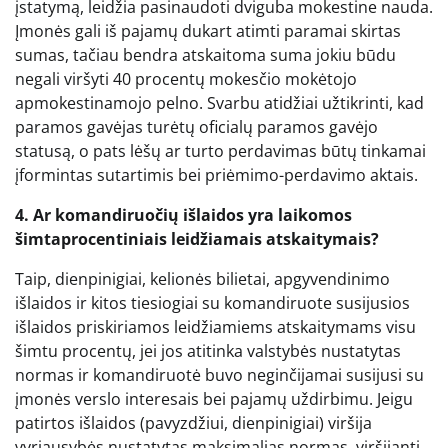
įstatymą, leidžia pasinaudoti dviguba mokestine nauda.
Įmonės gali iš pajamų dukart atimti paramai skirtas
sumas, tačiau bendra atskaitoma suma jokiu būdu
negali viršyti 40 procentų mokesčio mokėtojo
apmokestinamojo pelno. Svarbu atidžiai užtikrinti, kad
paramos gavėjas turėtų oficialų paramos gavėjo
statusą, o pats lėšų ar turto perdavimas būtų tinkamai
įformintas sutartimis bei priėmimo-perdavimo aktais.
4. Ar komandiruočių išlaidos yra laikomos
šimtaprocentiniais leidžiamais atskaitymais?
Taip, dienpinigiai, kelionės bilietai, apgyvendinimo
išlaidos ir kitos tiesiogiai su komandiruote susijusios
išlaidos priskiriamos leidžiamiems atskaitymams visu
šimtu procentų, jei jos atitinka valstybės nustatytas
normas ir komandiruotė buvo neginčijamai susijusi su
įmonės verslo interesais bei pajamų uždirbimu. Jeigu
patirtos išlaidos (pavyzdžiui, dienpinigiai) viršija
vyriausybės nustatytas maksimalias normas, viršijanti