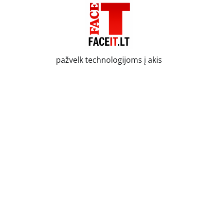
Skip
to
content
pažvelk technologijoms į akis