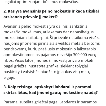
legaliai optimizuojant būsimus mokesčius.
2. Kas yra avansinis pelno mokestis ir kada tiksliai
atsiranda prievolė jį mokėti?
Avansinis pelno mokestis yra dalinis išankstinis
mokesčio mokėjimas, atliekamas dar nepasibaigus
mokestiniam laikotarpiui. Ši prievolė netaikoma visiškai
naujoms įmonėms pirmaisiais veiklos metais bei toms
bendrovėms, kurių praėjusio mokestinio laikotarpio
apmokestinamosios pajamos neviršijo 300 000 eurų
ribos. Visos kitos įmonės šį mokestį privalo mokėti
pagal griežtai nustatytą grafiką, siekiant tolygiai
paskirstyti valstybės biudžeto įplaukas visų metų
eigoje.
3. Kaip teisingai apskaityti labdarai ir paramai
skirtas lėšas, kad įmonė gautų mokestinę naudą?
Parama, suteikta griežtai pagal Labdaros ir paramos