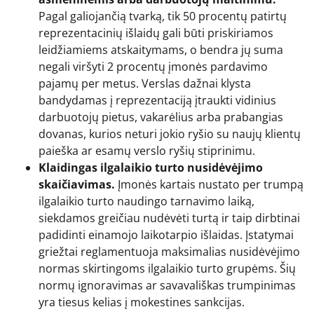
Pagal galiojančią tvarką, tik 50 procentų patirtų
reprezentacinių išlaidų gali būti priskiriamos
leidžiamiems atskaitymams, o bendra jų suma
negali viršyti 2 procentų įmonės pardavimo
pajamų per metus. Verslas dažnai klysta
bandydamas į reprezentaciją įtraukti vidinius
darbuotojų pietus, vakarėlius arba prabangias
dovanas, kurios neturi jokio ryšio su naujų klientų
paieška ar esamų verslo ryšių stiprinimu.
Klaidingas ilgalaikio turto nusidėvėjimo
skaičiavimas.
Įmonės kartais nustato per trumpą
ilgalaikio turto naudingo tarnavimo laiką,
siekdamos greičiau nudėvėti turtą ir taip dirbtinai
padidinti einamojo laikotarpio išlaidas. Įstatymai
griežtai reglamentuoja maksimalias nusidėvėjimo
normas skirtingoms ilgalaikio turto grupėms. Šių
normų ignoravimas ar savavališkas trumpinimas
yra tiesus kelias į mokestines sankcijas.