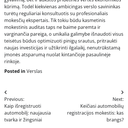
kūrimą. Todėl kiekvienas ambicingas verslo savininkas
turėtų reguliariai konsultuotis su profesionaliais
mokesčių ekspertais. Tik tokiu būdu kasmetinis
mokestinis auditas taps ne baime paremta ir
varginančia pareiga, o unikalia galimybe išnaudoti visus
teisėtus būdus optimizuoti pinigų srautus, pritraukti
naujas investicijas ir užtikrinti ilgalaikį, nenutrūkstamą
įmonės atsparumą nuolat kintančioje pasaulinėje
rinkoje.
Posted in
Verslas
Navigacija
Previous:
Next:
tarp
Kaip išregistruoti
Keičiasi automobilių
įrašų
automobilį: naujausia
registracijos mokestis: kas
tvarka ir žingsniai
brangs?