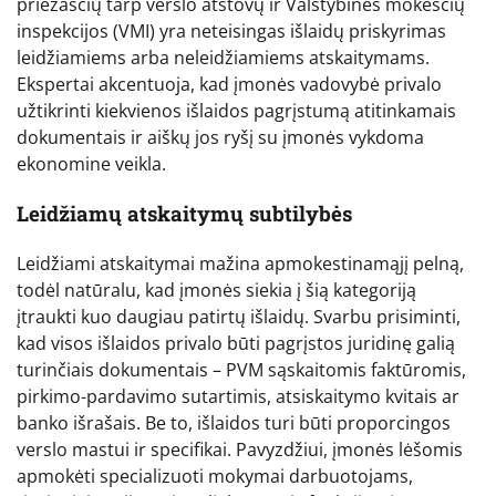
priežasčių tarp verslo atstovų ir Valstybinės mokesčių
inspekcijos (VMI) yra neteisingas išlaidų priskyrimas
leidžiamiems arba neleidžiamiems atskaitymams.
Ekspertai akcentuoja, kad įmonės vadovybė privalo
užtikrinti kiekvienos išlaidos pagrįstumą atitinkamais
dokumentais ir aiškų jos ryšį su įmonės vykdoma
ekonomine veikla.
Leidžiamų atskaitymų subtilybės
Leidžiami atskaitymai mažina apmokestinamąjį pelną,
todėl natūralu, kad įmonės siekia į šią kategoriją
įtraukti kuo daugiau patirtų išlaidų. Svarbu prisiminti,
kad visos išlaidos privalo būti pagrįstos juridinę galią
turinčiais dokumentais – PVM sąskaitomis faktūromis,
pirkimo-pardavimo sutartimis, atsiskaitymo kvitais ar
banko išrašais. Be to, išlaidos turi būti proporcingos
verslo mastui ir specifikai. Pavyzdžiui, įmonės lėšomis
apmokėti specializuoti mokymai darbuotojams,