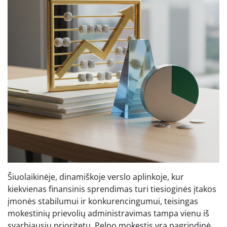
Šiuolaikinėje, dinamiškoje verslo aplinkoje, kur
kiekvienas finansinis sprendimas turi tiesioginės įtakos
įmonės stabilumui ir konkurencingumui, teisingas
mokestinių prievolių administravimas tampa vienu iš
svarbiausių prioritetų. Pelno mokestis yra pagrindinė