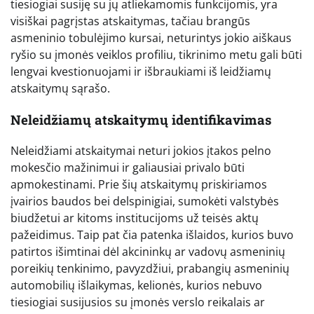
tiesiogiai susiję su jų atliekamomis funkcijomis, yra
visiškai pagrįstas atskaitymas, tačiau brangūs
asmeninio tobulėjimo kursai, neturintys jokio aiškaus
ryšio su įmonės veiklos profiliu, tikrinimo metu gali būti
lengvai kvestionuojami ir išbraukiami iš leidžiamų
atskaitymų sąrašo.
Neleidžiamų atskaitymų identifikavimas
Neleidžiami atskaitymai neturi jokios įtakos pelno
mokesčio mažinimui ir galiausiai privalo būti
apmokestinami. Prie šių atskaitymų priskiriamos
įvairios baudos bei delspinigiai, sumokėti valstybės
biudžetui ar kitoms institucijoms už teisės aktų
pažeidimus. Taip pat čia patenka išlaidos, kurios buvo
patirtos išimtinai dėl akcininkų ar vadovų asmeninių
poreikių tenkinimo, pavyzdžiui, prabangių asmeninių
automobilių išlaikymas, kelionės, kurios nebuvo
tiesiogiai susijusios su įmonės verslo reikalais ar