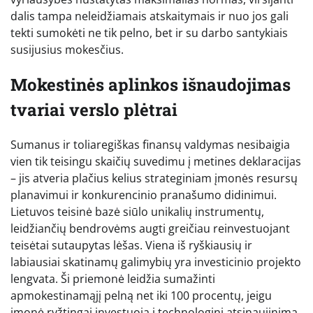
dalis tampa neleidžiamais atskaitymais ir nuo jos gali
tekti sumokėti ne tik pelno, bet ir su darbo santykiais
susijusius mokesčius.
Mokestinės aplinkos išnaudojimas
tvariai verslo plėtrai
Sumanus ir toliaregiškas finansų valdymas nesibaigia
vien tik teisingu skaičių suvedimu į metines deklaracijas
– jis atveria plačius kelius strateginiam įmonės resursų
planavimui ir konkurencinio pranašumo didinimui.
Lietuvos teisinė bazė siūlo unikalių instrumentų,
leidžiančių bendrovėms augti greičiau reinvestuojant
teisėtai sutaupytas lėšas. Viena iš ryškiausių ir
labiausiai skatinamų galimybių yra investicinio projekto
lengvata. Ši priemonė leidžia sumažinti
apmokestinamąjį pelną net iki 100 procentų, jeigu
įmonė ryžtingai investuoja į technologinį atsinaujinimą,