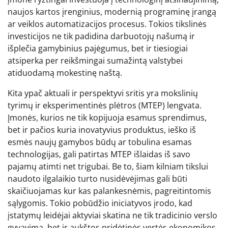
naujos kartos įrenginius, modernią programinę įrangą
ar veiklos automatizacijos procesus. Tokios tikslinės
investicijos ne tik padidina darbuotojų našumą ir
išplečia gamybinius pajėgumus, bet ir tiesiogiai
atsiperka per reikšmingai sumažintą valstybei
atiduodamą mokestinę naštą.
Kita ypač aktuali ir perspektyvi sritis yra mokslinių
tyrimų ir eksperimentinės plėtros (MTEP) lengvata.
Įmonės, kurios ne tik kopijuoja esamus sprendimus,
bet ir pačios kuria inovatyvius produktus, ieško iš
esmės naujų gamybos būdų ar tobulina esamas
technologijas, gali patirtas MTEP išlaidas iš savo
pajamų atimti net trigubai. Be to, šiam kilniam tikslui
naudoto ilgalaikio turto nusidėvėjimas gali būti
skaičiuojamas kur kas palankesnėmis, pagreitintomis
sąlygomis. Tokio pobūdžio iniciatyvos įrodo, kad
įstatymų leidėjai aktyviai skatina ne tik tradicinio verslo
gyvavimą, bet ir aukštos pridėtinės vertės ekonomikos