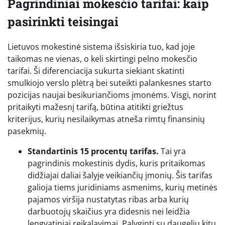
Pagrindiniai mokesčio tarifai: kaip
pasirinkti teisingai
Lietuvos mokestinė sistema išsiskiria tuo, kad joje
taikomas ne vienas, o keli skirtingi pelno mokesčio
tarifai. Ši diferenciacija sukurta siekiant skatinti
smulkiojo verslo plėtrą bei suteikti palankesnes starto
pozicijas naujai besikuriančioms įmonėms. Visgi, norint
pritaikyti mažesnį tarifą, būtina atitikti griežtus
kriterijus, kurių nesilaikymas atneša rimtų finansinių
pasekmių.
Standartinis 15 procentų tarifas.
Tai yra
pagrindinis mokestinis dydis, kuris pritaikomas
didžiajai daliai šalyje veikiančių įmonių. Šis tarifas
galioja tiems juridiniams asmenims, kurių metinės
pajamos viršija nustatytas ribas arba kurių
darbuotojų skaičius yra didesnis nei leidžia
lengvatiniai reikalavimai. Palyginti su daugeliu kitų