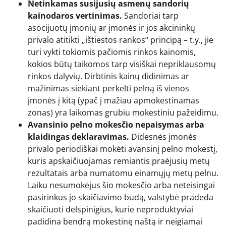
Netinkamas susijusių asmenų sandorių
kainodaros vertinimas.
Sandoriai tarp
asocijuotų įmonių ar įmonės ir jos akcininkų
privalo atitikti „ištiestos rankos“ principą – t.y., jie
turi vykti tokiomis pačiomis rinkos kainomis,
kokios būtų taikomos tarp visiškai nepriklausomų
rinkos dalyvių. Dirbtinis kainų didinimas ar
mažinimas siekiant perkelti pelną iš vienos
įmonės į kitą (ypač į mažiau apmokestinamas
zonas) yra laikomas grubiu mokestiniu pažeidimu.
Avansinio pelno mokesčio nepaisymas arba
klaidingas deklaravimas.
Didesnės įmonės
privalo periodiškai mokėti avansinį pelno mokestį,
kuris apskaičiuojamas remiantis praėjusių metų
rezultatais arba numatomu einamųjų metų pelnu.
Laiku nesumokėjus šio mokesčio arba neteisingai
pasirinkus jo skaičiavimo būdą, valstybė pradeda
skaičiuoti delspinigius, kurie neproduktyviai
padidina bendrą mokestinę naštą ir neigiamai