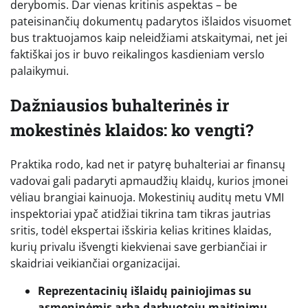
derybomis. Dar vienas kritinis aspektas – be
pateisinančių dokumentų padarytos išlaidos visuomet
bus traktuojamos kaip neleidžiami atskaitymai, net jei
faktiškai jos ir buvo reikalingos kasdieniam verslo
palaikymui.
Dažniausios buhalterinės ir
mokestinės klaidos: ko vengti?
Praktika rodo, kad net ir patyrę buhalteriai ar finansų
vadovai gali padaryti apmaudžių klaidų, kurios įmonei
vėliau brangiai kainuoja. Mokestinių auditų metu VMI
inspektoriai ypač atidžiai tikrina tam tikras jautrias
sritis, todėl ekspertai išskiria kelias kritines klaidas,
kurių privalu išvengti kiekvienai save gerbiančiai ir
skaidriai veikiančiai organizacijai.
Reprezentacinių išlaidų painiojimas su
asmeninėmis arba darbuotojų maitinimu.