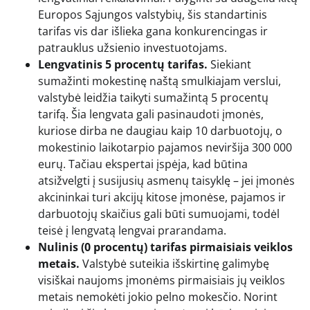
Europos Sąjungos valstybių, šis standartinis
tarifas vis dar išlieka gana konkurencingas ir
patrauklus užsienio investuotojams.
Lengvatinis 5 procentų tarifas.
Siekiant
sumažinti mokestinę naštą smulkiajam verslui,
valstybė leidžia taikyti sumažintą 5 procentų
tarifą. Šia lengvata gali pasinaudoti įmonės,
kuriose dirba ne daugiau kaip 10 darbuotojų, o
mokestinio laikotarpio pajamos neviršija 300 000
eurų. Tačiau ekspertai įspėja, kad būtina
atsižvelgti į susijusių asmenų taisyklę – jei įmonės
akcininkai turi akcijų kitose įmonėse, pajamos ir
darbuotojų skaičius gali būti sumuojami, todėl
teisė į lengvatą lengvai prarandama.
Nulinis (0 procentų) tarifas pirmaisiais veiklos
metais.
Valstybė suteikia išskirtinę galimybę
visiškai naujoms įmonėms pirmaisiais jų veiklos
metais nemokėti jokio pelno mokesčio. Norint