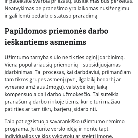
ir pateiksite svarbią priežastį, susitikimas bus perkeltas.
Neatvykimas be pranešimo yra laikomas nusižengimu
ir gali lemti bedarbio statuso praradimą.
Papildomos priemonės darbo
ieškantiems asmenims
Užimtumo tarnyba siūlo ne tik tiesioginį įdarbinimą.
Viena populiariausių priemonių – subsidijuojamas
įdarbinimas. Tai procesas, kai darbdaviui, priimančiam
tam tikros grupės asmenį (pvz., ilgalaikį bedarbį ar
vyresnio amžiaus žmogų), valstybė kurį laiką
kompensuoja dalį darbo užmokesčio. Tai suteikia
pranašumą darbo rinkoje tiems, kurie turi mažiau
patirties ar tam tikrų barjerų įsidarbinti.
Taip pat egzistuoja savarankiško užimtumo rėmimo
programa. Jei turite verslo idėją ir norite tapti
individualios veiklos vykdytoju ar steigti įmonę,