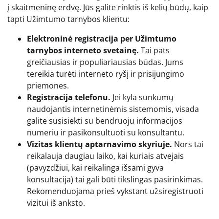
į skaitmeninę erdvę. Jūs galite rinktis iš kelių būdų, kaip
tapti Užimtumo tarnybos klientu:
Elektroninė registracija per Užimtumo
tarnybos interneto svetainę.
Tai pats
greičiausias ir populiariausias būdas. Jums
tereikia turėti interneto ryšį ir prisijungimo
priemones.
Registracija telefonu.
Jei kyla sunkumų
naudojantis internetinėmis sistemomis, visada
galite susisiekti su bendruoju informacijos
numeriu ir pasikonsultuoti su konsultantu.
Vizitas klientų aptarnavimo skyriuje.
Nors tai
reikalauja daugiau laiko, kai kuriais atvejais
(pavyzdžiui, kai reikalinga išsami gyva
konsultacija) tai gali būti tikslingas pasirinkimas.
Rekomenduojama prieš vykstant užsiregistruoti
vizitui iš anksto.