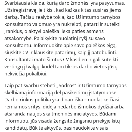
Svarbiausia klaida, kurią daro žmonės, yra pasyvumas.
Užsiregistravę jie tikisi, kad kažkas kitas susiras jiems
darbą. Tačiau realybė tokia, kad Užimtumo tarnybos
konsultanto vaidmuo yra nukreipti, patarti ir suteikti
įrankius, o aktyvi paieška lieka paties asmens
atsakomybė. Palaikykite nuolatinį ryšį su savo
konsultantu. Informuokite apie savo paieškos eigą,
siųskite CV ir klauskite patarimų, kaip jį patobulinti.
Konsultantai mato šimtus CV kasdien ir gali suteikti
vertingų įžvalgų, kodėl tam tikros darbo vietos jūsų
nekviečia pokalbiui.
Taip pat svarbu stebėti „Sodros“ ir Užimtumo tarnybos
skelbiamą informaciją dėl pasikeitimų įstatymuose.
Darbo rinkos politika yra dinamiška – nuolat keičiasi
remiamos sritys, didėja nedarbo išmokos dydžiai arba
atsiranda naujos skaitmeninės iniciatyvos. Būdami
informuoti, jūs visada žengsite žingsniu priekyje kitų
kandidatų. Būkite aktyvūs, pasinaudokite visais