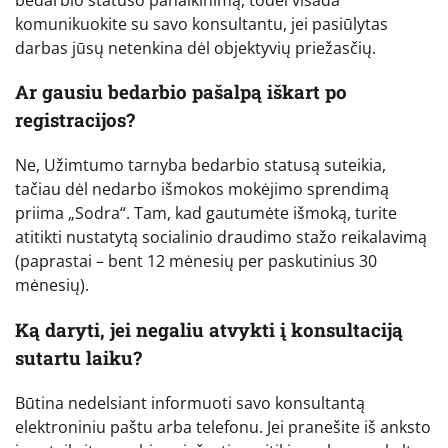
komunikuokite su savo konsultantu, jei pasiūlytas
darbas jūsų netenkina dėl objektyvių priežasčių.
Ar gausiu bedarbio pašalpą iškart po
registracijos?
Ne, Užimtumo tarnyba bedarbio statusą suteikia,
tačiau dėl nedarbo išmokos mokėjimo sprendimą
priima „Sodra“. Tam, kad gautumėte išmoką, turite
atitikti nustatytą socialinio draudimo stažo reikalavimą
(paprastai – bent 12 mėnesių per paskutinius 30
mėnesių).
Ką daryti, jei negaliu atvykti į konsultaciją
sutartu laiku?
Būtina nedelsiant informuoti savo konsultantą
elektroniniu paštu arba telefonu. Jei pranešite iš anksto