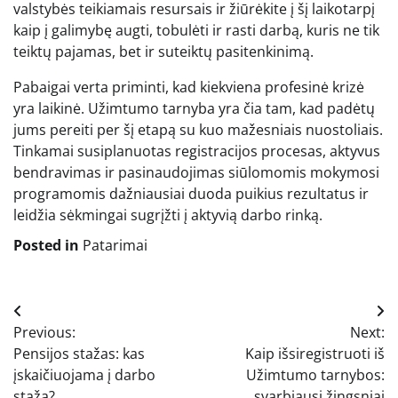
valstybės teikiamais resursais ir žiūrėkite į šį laikotarpį
kaip į galimybę augti, tobulėti ir rasti darbą, kuris ne tik
teiktų pajamas, bet ir suteiktų pasitenkinimą.
Pabaigai verta priminti, kad kiekviena profesinė krizė
yra laikinė. Užimtumo tarnyba yra čia tam, kad padėtų
jums pereiti per šį etapą su kuo mažesniais nuostoliais.
Tinkamai susiplanuotas registracijos procesas, aktyvus
bendravimas ir pasinaudojimas siūlomomis mokymosi
programomis dažniausiai duoda puikius rezultatus ir
leidžia sėkmingai sugrįžti į aktyvią darbo rinką.
Posted in
Patarimai
Navigacija
Previous:
Next:
tarp
Pensijos stažas: kas
Kaip išsiregistruoti iš
įrašų
įskaičiuojama į darbo
Užimtumo tarnybos:
stažą?
svarbiausi žingsniai