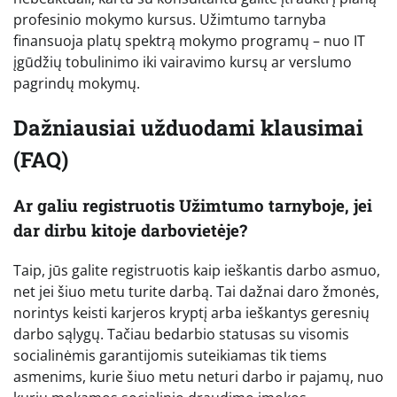
profesinio mokymo kursus. Užimtumo tarnyba
finansuoja platų spektrą mokymo programų – nuo IT
įgūdžių tobulinimo iki vairavimo kursų ar verslumo
pagrindų mokymų.
Dažniausiai užduodami klausimai
(FAQ)
Ar galiu registruotis Užimtumo tarnyboje, jei
dar dirbu kitoje darbovietėje?
Taip, jūs galite registruotis kaip ieškantis darbo asmuo,
net jei šiuo metu turite darbą. Tai dažnai daro žmonės,
norintys keisti karjeros kryptį arba ieškantys geresnių
darbo sąlygų. Tačiau bedarbio statusas su visomis
socialinėmis garantijomis suteikiamas tik tiems
asmenims, kurie šiuo metu neturi darbo ir pajamų, nuo