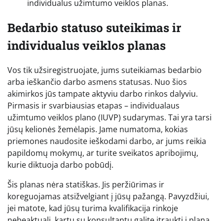
individualus užimtumo veiklos planas.
Bedarbio statuso suteikimas ir
individualus veiklos planas
Vos tik užsiregistruojate, jums suteikiamas bedarbio
arba ieškančio darbo asmens statusas. Nuo šios
akimirkos jūs tampate aktyviu darbo rinkos dalyviu.
Pirmasis ir svarbiausias etapas – individualaus
užimtumo veiklos plano (IUVP) sudarymas. Tai yra tarsi
jūsų kelionės žemėlapis. Jame numatoma, kokias
priemones naudosite ieškodami darbo, ar jums reikia
papildomų mokymų, ar turite sveikatos apribojimų,
kurie diktuoja darbo pobūdį.
Šis planas nėra statiškas. Jis peržiūrimas ir
koreguojamas atsižvelgiant į jūsų pažangą. Pavyzdžiui,
jei matote, kad jūsų turima kvalifikacija rinkoje
nebeaktuali, kartu su konsultantu galite įtraukti į planą