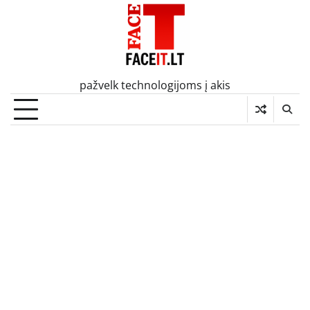
Skip
to
content
pažvelk technologijoms į akis