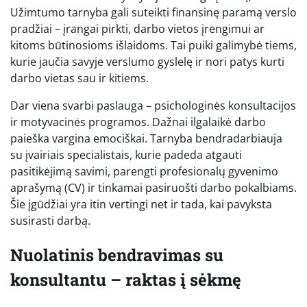
Užimtumo tarnyba gali suteikti finansinę paramą verslo
pradžiai – įrangai pirkti, darbo vietos įrengimui ar
kitoms būtinosioms išlaidoms. Tai puiki galimybė tiems,
kurie jaučia savyje verslumo gyslelę ir nori patys kurti
darbo vietas sau ir kitiems.
Dar viena svarbi paslauga – psichologinės konsultacijos
ir motyvacinės programos. Dažnai ilgalaikė darbo
paieška vargina emociškai. Tarnyba bendradarbiauja
su įvairiais specialistais, kurie padeda atgauti
pasitikėjimą savimi, parengti profesionalų gyvenimo
aprašymą (CV) ir tinkamai pasiruošti darbo pokalbiams.
Šie įgūdžiai yra itin vertingi net ir tada, kai pavyksta
susirasti darbą.
Nuolatinis bendravimas su
konsultantu – raktas į sėkmę