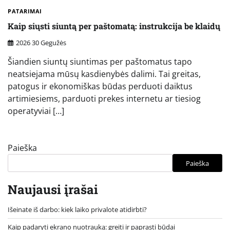
PATARIMAI
Kaip siųsti siuntą per paštomatą: instrukcija be klaidų
2026 30 Gegužės
Šiandien siuntų siuntimas per paštomatus tapo
neatsiejama mūsų kasdienybės dalimi. Tai greitas,
patogus ir ekonomiškas būdas perduoti daiktus
artimiesiems, parduoti prekes internetu ar tiesiog
operatyviai […]
Paieška
Paieška
Naujausi įrašai
Išeinate iš darbo: kiek laiko privalote atidirbti?
Kaip padaryti ekrano nuotrauką: greiti ir paprasti būdai