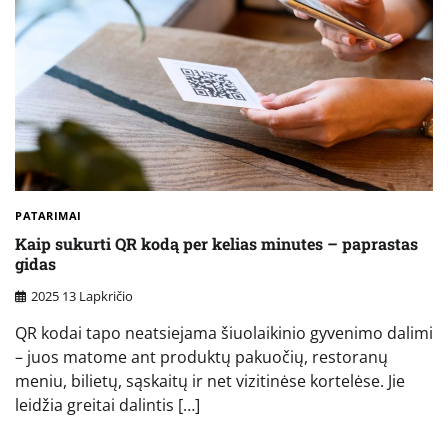
PATARIMAI
Kaip sukurti QR kodą per kelias minutes – paprastas
gidas
2025 13 Lapkričio
QR kodai tapo neatsiejama šiuolaikinio gyvenimo dalimi
– juos matome ant produktų pakuočių, restoranų
meniu, bilietų, sąskaitų ir net vizitinėse kortelėse. Jie
leidžia greitai dalintis […]