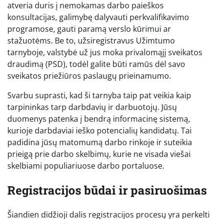
atveria duris į nemokamas darbo paieškos
konsultacijas, galimybę dalyvauti perkvalifikavimo
programose, gauti paramą verslo kūrimui ar
stažuotėms. Be to, užsiregistravus Užimtumo
tarnyboje, valstybė už jus moka privalomąjį sveikatos
draudimą (PSD), todėl galite būti ramūs dėl savo
sveikatos priežiūros paslaugų prieinamumo.
Svarbu suprasti, kad ši tarnyba taip pat veikia kaip
tarpininkas tarp darbdavių ir darbuotojų. Jūsų
duomenys patenka į bendrą informacinę sistemą,
kurioje darbdaviai ieško potencialių kandidatų. Tai
padidina jūsų matomumą darbo rinkoje ir suteikia
prieigą prie darbo skelbimų, kurie ne visada viešai
skelbiami populiariuose darbo portaluose.
Registracijos būdai ir pasiruošimas
Šiandien didžioji dalis registracijos procesų yra perkelti