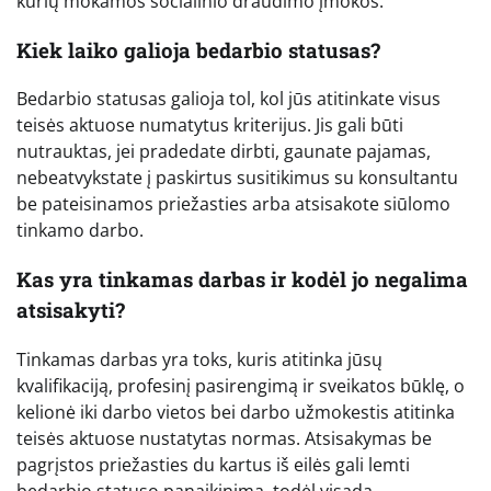
kurių mokamos socialinio draudimo įmokos.
Kiek laiko galioja bedarbio statusas?
Bedarbio statusas galioja tol, kol jūs atitinkate visus
teisės aktuose numatytus kriterijus. Jis gali būti
nutrauktas, jei pradedate dirbti, gaunate pajamas,
nebeatvykstate į paskirtus susitikimus su konsultantu
be pateisinamos priežasties arba atsisakote siūlomo
tinkamo darbo.
Kas yra tinkamas darbas ir kodėl jo negalima
atsisakyti?
Tinkamas darbas yra toks, kuris atitinka jūsų
kvalifikaciją, profesinį pasirengimą ir sveikatos būklę, o
kelionė iki darbo vietos bei darbo užmokestis atitinka
teisės aktuose nustatytas normas. Atsisakymas be
pagrįstos priežasties du kartus iš eilės gali lemti
bedarbio statuso panaikinimą, todėl visada