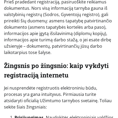
Prieš pradedant registraciją, pasiruoškite reikiamus
dokumentus. Nors visą informaciją tarnyba gauna iš
valstybinių registrų (Sodros, Gyventojų registro), gali
prireikti šių duomenų: asmens tapatybę patvirtinančio
dokumento (asmens tapatybės kortelės arba paso),
informacijos apie įgytą išsilavinimą (diplomų kopijų),
informacijos apie turimą darbo stažą, o jei esate dirbę
užsienyje – dokumentų, patvirtinančių jūsų darbo
laikotarpius tose šalyse.
Žingsnis po žingsnio: kaip vykdyti
registraciją internetu
Jei nusprendėte registruotis elektroniniu būdu,
procesas yra gana intuityvus. Pirmiausia turite
atsidaryti oficialią Užimtumo tarnybos svetainę. Toliau
sekite šiais žingsniais:
Prisijungimas.
Naudokitės elektroniniais valdžios