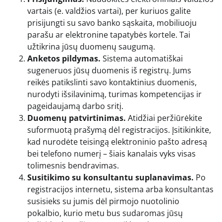
vartais (e. valdžios vartai), per kuriuos galite
prisijungti su savo banko sąskaita, mobiliuoju
parašu ar elektronine tapatybės kortele. Tai
užtikrina jūsų duomenų saugumą.
Anketos pildymas.
Sistema automatiškai
sugeneruos jūsų duomenis iš registrų. Jums
reikės patikslinti savo kontaktinius duomenis,
nurodyti išsilavinimą, turimas kompetencijas ir
pageidaujamą darbo sritį.
Duomenų patvirtinimas.
Atidžiai peržiūrėkite
suformuotą prašymą dėl registracijos. Įsitikinkite,
kad nurodėte teisingą elektroninio pašto adresą
bei telefono numerį – šiais kanalais vyks visas
tolimesnis bendravimas.
Susitikimo su konsultantu suplanavimas.
Po
registracijos internetu, sistema arba konsultantas
susisieks su jumis dėl pirmojo nuotolinio
pokalbio, kurio metu bus sudaromas jūsų