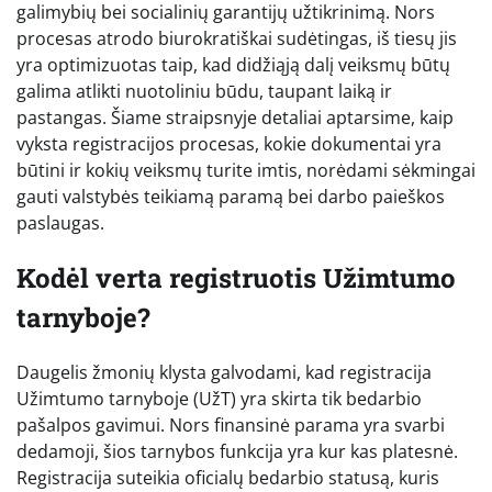
galimybių bei socialinių garantijų užtikrinimą. Nors
procesas atrodo biurokratiškai sudėtingas, iš tiesų jis
yra optimizuotas taip, kad didžiąją dalį veiksmų būtų
galima atlikti nuotoliniu būdu, taupant laiką ir
pastangas. Šiame straipsnyje detaliai aptarsime, kaip
vyksta registracijos procesas, kokie dokumentai yra
būtini ir kokių veiksmų turite imtis, norėdami sėkmingai
gauti valstybės teikiamą paramą bei darbo paieškos
paslaugas.
Kodėl verta registruotis Užimtumo
tarnyboje?
Daugelis žmonių klysta galvodami, kad registracija
Užimtumo tarnyboje (UžT) yra skirta tik bedarbio
pašalpos gavimui. Nors finansinė parama yra svarbi
dedamoji, šios tarnybos funkcija yra kur kas platesnė.
Registracija suteikia oficialų bedarbio statusą, kuris