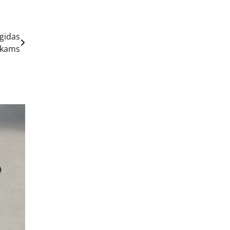
 gidas
okams