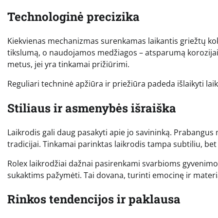
Technologinė precizika
Kiekvienas mechanizmas surenkamas laikantis griežtų kok
tikslumą, o naudojamos medžiagos – atsparumą korozijai ir
metus, jei yra tinkamai prižiūrimi.
Reguliari techninė apžiūra ir priežiūra padeda išlaikyti lai
Stiliaus ir asmenybės išraiška
Laikrodis gali daug pasakyti apie jo savininką. Prabangus
tradicijai. Tinkamai parinktas laikrodis tampa subtiliu, bet
Rolex laikrodžiai dažnai pasirenkami svarbioms gyvenim
sukaktims pažymėti. Tai dovana, turinti emocinę ir materia
Rinkos tendencijos ir paklausa