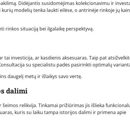
pakilimą. Didėjantis susidomėjimas kolekcionavimu ir invest
 kurių modelių tenka laukti eilėse, o antrinėje rinkoje jų kain
ti rinkos situaciją bei ilgalaikę perspektyvą.
r tai investicija, ar kasdienis aksesuaras. Taip pat atsižvelkit
nsultacija su specialistu padės pasirinkti optimalų variant
ins daugelį metų ir išlaikys savo vertę.
os dalimi
ir šeimos relikvija. Tinkamai prižiūrimas jis išlieka funkcional
aras, kuris su laiku tampa istorijos dalimi ir primena apie