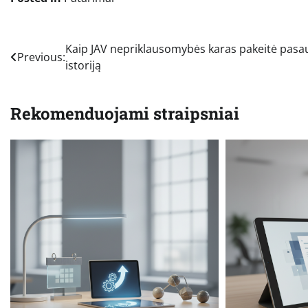
Navigacija
Kaip JAV nepriklausomybės karas pakeitė pasau
Previous:
istoriją
tarp
įrašų
Rekomenduojami straipsniai