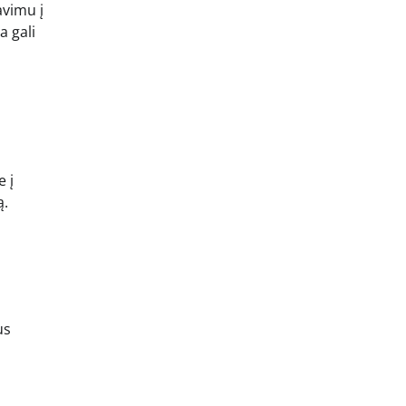
avimu į
a gali
e į
ą.
us