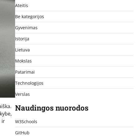
Ateitis
Be kategorijos
Gyvenimas
Istorija
Lietuva
Mokslas
Patarimai
Technologijos
Verslas
aiška.
Naudingos nuorodos
okybe,
 ir
W3Schools
GitHub