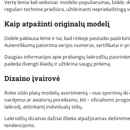
Vertę lemia keli veiksniai: modelio populiarumas, būklė, 
reguliari techninė priežiūra, užtikrinanti nepriekaištingą 
Kaip atpažinti originalų modelį
Didelė paklausa lėmė ir tai, kad rinkoje pasitaiko padirbin
Autentiškumą patvirtina serijos numeriai, sertifikatai ir p
Daugiau informacijos apie prabangių laikrodžių pasirinkim
padeda išvengti klaidų ir užtikrina saugų pirkimą.
Dizaino įvairovė
Rolex siūlo platų modelių asortimentą – nuo sportinių iki e
nardymui ar aviatorių poreikiams, kiti – oficialioms progom
laikrodį, atitinkantį individualų stilių.
Laikrodžių dizainas dažnai išlieka atpažįstamas dešimtme
tendencijoms.