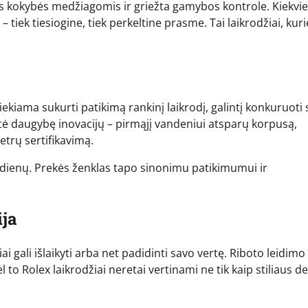
tos kokybės medžiagomis ir griežta gamybos kontrole. Kiekvi
tiek tiesiogine, tiek perkeltine prasme. Tai laikrodžiai, kuri
iekiama sukurti patikimą rankinį laikrodį, galintį konkuruoti 
atė daugybę inovacijų – pirmąjį vandeniui atsparų korpusą,
trų sertifikavimą.
šių dienų. Prekės ženklas tapo sinonimu patikimumui ir
ija
i gali išlaikyti arba net padidinti savo vertę. Riboto leidimo 
to Rolex laikrodžiai neretai vertinami ne tik kaip stiliaus de