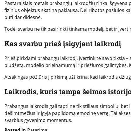
Pastaraisiais metais prabangių laikrodžių rinka išgyvena 
fizinius objektus skatina paklausą. Dėl ribotos pasiūlos kai
būti dar didesnė.
Todėl svarbu ne tik pasirinkti tinkamą modelį, bet ir įvertin
Kas svarbu prieš įsigyjant laikrodį
Prieš pirkdami prabangų laikrodį, įvertinkite savo tikslą – a
biudžetą, modelio prieinamumą ir priežiūros galimybes. Ko
Atsakingas požiūris į pirkimą užtikrina, kad laikrodis džiug
Laikrodis, kuris tampa šeimos istorij
Prabangus laikrodis gali tapti ne tik stiliaus simboliu, bet 
dešimtmečius ir įgyja papildomą emocinę vertę. Tai aksesu
svarbius gyvenimo momentus.
Posted in
Patarimai