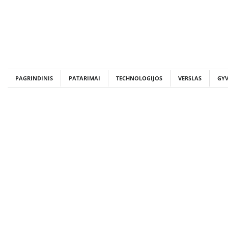
Skip
to
content
PAGRINDINIS
PATARIMAI
TECHNOLOGIJOS
VERSLAS
GY