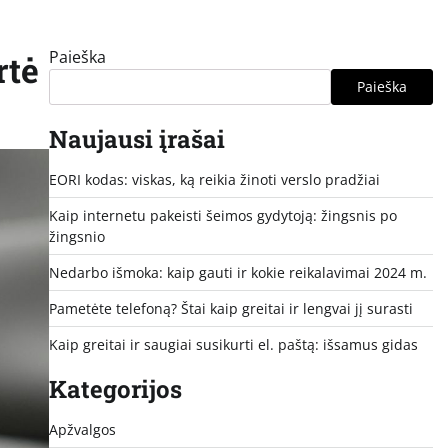
Paieška
rtė
Paieška
Naujausi įrašai
EORI kodas: viskas, ką reikia žinoti verslo pradžiai
Kaip internetu pakeisti šeimos gydytoją: žingsnis po
žingsnio
Nedarbo išmoka: kaip gauti ir kokie reikalavimai 2024 m.
Pametėte telefoną? Štai kaip greitai ir lengvai jį surasti
Kaip greitai ir saugiai susikurti el. paštą: išsamus gidas
Kategorijos
Apžvalgos