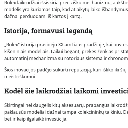
Rolex laikrodžiai išsiskiria precizišku mechanizmu, aukš
modelis yra kuriamas taip, kad atlaikytų laiko išbandymus – 
dažnai perduodami iš kartos į kartą.
Istorija, formavusi legendą
„Rolex“ istorija prasidėjo XX amžiaus pradžioje, kai buvo s
kišeniniais modeliais. Laikui bėgant, prekės ženklas prist
automatinį mechanizmą su rotoriaus sistema ir chronome
Šios inovacijos padėjo sukurti reputaciją, kuri išliko iki 
meistriškumui.
Kodėl šie laikrodžiai laikomi investic
Skirtingai nei daugelis kitų aksesuarų, prabangūs laikrodžia
paklausūs modeliai dažnai tampa kolekcininkų taikiniu. Dėl 
bet ir kaip ilgalaikė investicija.