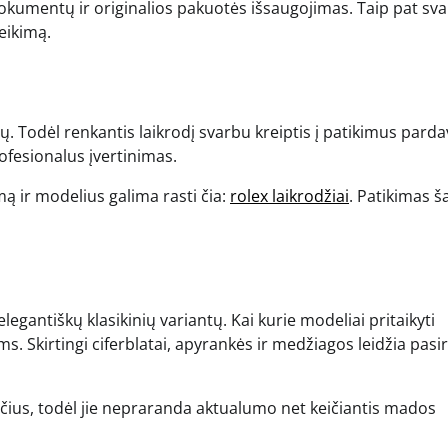
dokumentų ir originalios pakuotės išsaugojimas. Taip pat sva
veikimą.
ių. Todėl renkantis laikrodį svarbu kreiptis į patikimus parda
rofesionalus įvertinimas.
ą ir modelius galima rasti čia:
rolex laikrodžiai
. Patikimas ša
legantiškų klasikinių variantų. Kai kurie modeliai pritaikyti
s. Skirtingi ciferblatai, apyrankės ir medžiagos leidžia pasir
čius, todėl jie nepraranda aktualumo net keičiantis mados