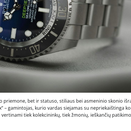
o priemone, bet ir statuso, stiliaus bei asmeninio skonio išr
ex“ – gamintojas, kurio vardas siejamas su nepriekaištinga k
vertinami tiek kolekcininkų, tiek žmonių, ieškančių patikimo