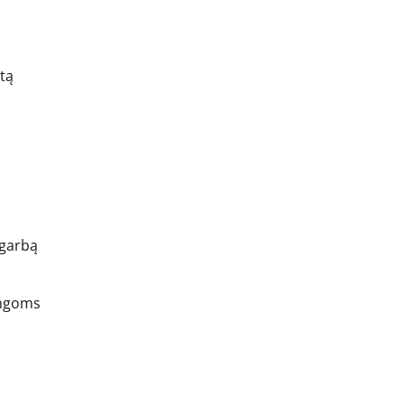
tą
s
agarbą
ingoms