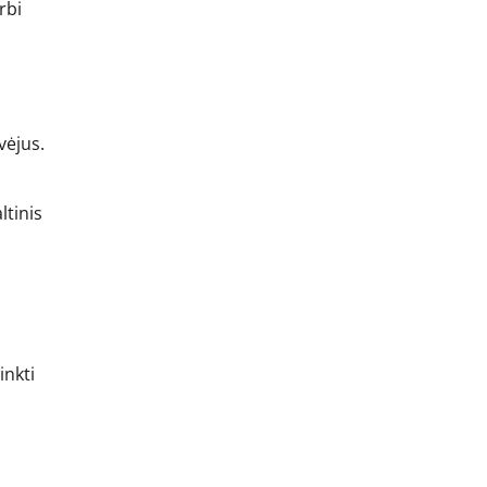
rbi
vėjus.
ltinis
inkti