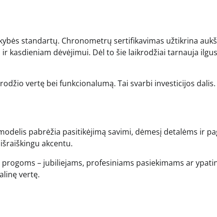
ybės standartų. Chronometrų sertifikavimas užtikrina aukš
 kasdieniam dėvėjimui. Dėl to šie laikrodžiai tarnauja ilgu
krodžio vertę bei funkcionalumą. Tai svarbi investicijos dalis.
 modelis pabrėžia pasitikėjimą savimi, dėmesį detalėms ir p
 išraiškingu akcentu.
o progoms – jubiliejams, profesiniams pasiekimams ar ypat
linę vertę.