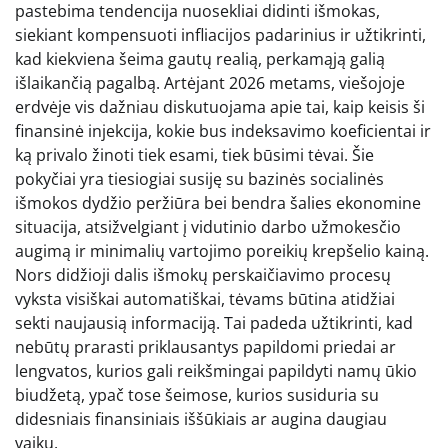
pastebima tendencija nuosekliai didinti išmokas,
siekiant kompensuoti infliacijos padarinius ir užtikrinti,
kad kiekviena šeima gautų realią, perkamąją galią
išlaikančią pagalbą. Artėjant 2026 metams, viešojoje
erdvėje vis dažniau diskutuojama apie tai, kaip keisis ši
finansinė injekcija, kokie bus indeksavimo koeficientai ir
ką privalo žinoti tiek esami, tiek būsimi tėvai. Šie
pokyčiai yra tiesiogiai susiję su bazinės socialinės
išmokos dydžio peržiūra bei bendra šalies ekonomine
situacija, atsižvelgiant į vidutinio darbo užmokesčio
augimą ir minimalių vartojimo poreikių krepšelio kainą.
Nors didžioji dalis išmokų perskaičiavimo procesų
vyksta visiškai automatiškai, tėvams būtina atidžiai
sekti naujausią informaciją. Tai padeda užtikrinti, kad
nebūtų prarasti priklausantys papildomi priedai ar
lengvatos, kurios gali reikšmingai papildyti namų ūkio
biudžetą, ypač tose šeimose, kurios susiduria su
didesniais finansiniais iššūkiais ar augina daugiau
vaikų.