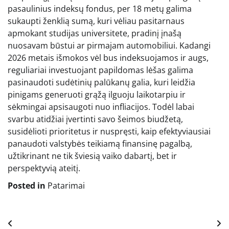
pasaulinius indeksų fondus, per 18 metų galima
sukaupti ženklią sumą, kuri vėliau pasitarnaus
apmokant studijas universitete, pradinį įnašą
nuosavam būstui ar pirmajam automobiliui. Kadangi
2026 metais išmokos vėl bus indeksuojamos ir augs,
reguliariai investuojant papildomas lėšas galima
pasinaudoti sudėtinių palūkanų galia, kuri leidžia
pinigams generuoti grąžą ilguoju laikotarpiu ir
sėkmingai apsisaugoti nuo infliacijos. Todėl labai
svarbu atidžiai įvertinti savo šeimos biudžetą,
susidėlioti prioritetus ir nuspręsti, kaip efektyviausiai
panaudoti valstybės teikiamą finansinę pagalbą,
užtikrinant ne tik šviesią vaiko dabartį, bet ir
perspektyvią ateitį.
Posted in
Patarimai
Navigacija