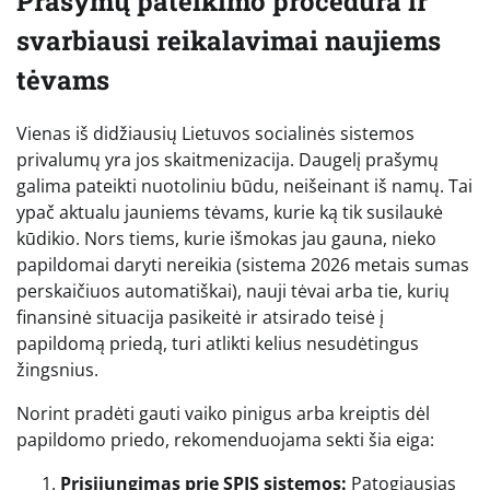
Prašymų pateikimo procedūra ir
svarbiausi reikalavimai naujiems
tėvams
Vienas iš didžiausių Lietuvos socialinės sistemos
privalumų yra jos skaitmenizacija. Daugelį prašymų
galima pateikti nuotoliniu būdu, neišeinant iš namų. Tai
ypač aktualu jauniems tėvams, kurie ką tik susilaukė
kūdikio. Nors tiems, kurie išmokas jau gauna, nieko
papildomai daryti nereikia (sistema 2026 metais sumas
perskaičiuos automatiškai), nauji tėvai arba tie, kurių
finansinė situacija pasikeitė ir atsirado teisė į
papildomą priedą, turi atlikti kelius nesudėtingus
žingsnius.
Norint pradėti gauti vaiko pinigus arba kreiptis dėl
papildomo priedo, rekomenduojama sekti šia eiga:
Prisijungimas prie SPIS sistemos:
Patogiausias