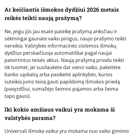
Ar keičiantis išmokos dydžiui 2026 metais
reikės teikti naują prašymą?
Ne, jeigu jūs jau esate pateikę prašymą anksčiau ir
sėkmingai gaunate vaiko pinigus, naujo prašymo teikti
nereikia. Valstybės informacinės sistemos išmokų
dydžius perskaičiuoja automatiškai pagal naujai
patvirtintus teisės aktus. Naują prašymą privalu teikti
tik tuomet, jei susilaukėte dar vieno vaiko, pakeitėte
banko sąskaitą arba pasikeitė aplinkybės, kurios
suteikia jums teisę gauti papildomą išmokos priedą
(pavyzdžiui, sumažėjo šeimos pajamos arba šeima
tapo gausi).
Iki kokio amžiaus vaikui yra mokama ši
valstybės parama?
Universali išmoka vaikui yra mokama nuo vaiko gimimo