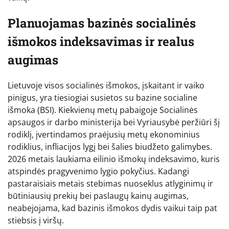
Planuojamas bazinės socialinės
išmokos indeksavimas ir realus
augimas
Lietuvoje visos socialinės išmokos, įskaitant ir vaiko
pinigus, yra tiesiogiai susietos su bazine socialine
išmoka (BSI). Kiekvienų metų pabaigoje Socialinės
apsaugos ir darbo ministerija bei Vyriausybė peržiūri šį
rodiklį, įvertindamos praėjusių metų ekonominius
rodiklius, infliacijos lygį bei šalies biudžeto galimybes.
2026 metais laukiama eilinio išmokų indeksavimo, kuris
atspindės pragyvenimo lygio pokyčius. Kadangi
pastaraisiais metais stebimas nuoseklus atlyginimų ir
būtiniausių prekių bei paslaugų kainų augimas,
neabejojama, kad bazinis išmokos dydis vaikui taip pat
stiebsis į viršų.