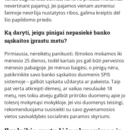
nevertinant pajamų). Jei pajamos vienam asmeniui
šeimoje neviršija nustatytos ribos, galima kreiptis dėl
šio papildomo priedo.
Ką daryti, jeigu pinigai nepasiekė banko
sąskaitos įprastu metu?
Pirmiausia, nereikėtų panikuoti. Išmokos mokamos iki
mėnesio 25 dienos, todėl kartais jos gali būti pervestos
mėnesio pabaigoje. Jei mėnuo baigėsi, o pinigų nėra,
patikrinkite savo banko sąskaitos duomenis SPIS
sistemoje – galbūt sąskaita uždaryta ar pakeista. Taip
pat verta atkreipti dėmesį, ar vaikas nesulaukė 18
metų, nes tokiu atveju galbūt pritrūko duomenų apie jo
tolesnį mokymąsi mokykloje. Jei visi duomenys teisingi,
rekomenduojama susisiekti su savo gyvenamosios
vietos savivaldybės socialinės paramos skyriumi.