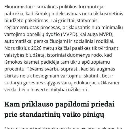
Ekonomistai ir socialinės politikos formuotojai
pabrėžia, kad išmokų indeksavimas nėra tik kosmetinis
biudžeto pakeitimas. Tai griežtai įstatymais
reglamentuotas procesas, priklausantis nuo minimalių
vartojimo poreikių dydžio (MVPD). Kai auga MVPD,
automatiškai perskaičiuojami ir socialiniai rodikliai.
Nors tikslūs 2026 metų skaičiai paaiškės tik tvirtinant
valstybės biudžetą, istoriniai duomenys rodo, kad
išmokos kasmet padidėja tam tikru apčiuopiamu
procentu. Tėvams svarbu suprasti, kad šis augimas
skirtas ne tik tiesioginiam vartojimui skatinti, bet ir
sudaryti geresnes sąlygas vaikų edukacijai, užklasinei
veiklai bei pilnavertei mitybai užtikrinti.
Kam priklauso papildomi priedai
prie standartinių vaiko pinigų
Nors standartinė išmoka priklauso visiems vaikams be