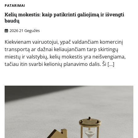
PATARIMAI
Kelių mokestis: kaip patikrinti galiojimą ir išvengti
baudų
2026 21 Gegužės
Kiekvienam vairuotojui, ypač valdančiam komercinį
transportą ar dažnai keliaujančiam tarp skirtingų
miestų ir valstybių, kelių mokestis yra neišvengiama,
tačiau itin svarbi kelionių planavimo dalis. Ši […]