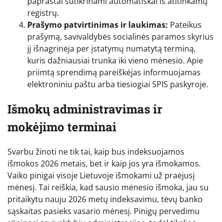
paprastai sutikrinami automatiškai iš atitinkamų
registrų.
Prašymo patvirtinimas ir laukimas:
Pateikus
prašymą, savivaldybės socialinės paramos skyrius
jį išnagrinėja per įstatymų numatytą terminą,
kuris dažniausiai trunka iki vieno mėnesio. Apie
priimtą sprendimą pareiškėjas informuojamas
elektroniniu paštu arba tiesiogiai SPIS paskyroje.
Išmokų administravimas ir
mokėjimo terminai
Svarbu žinoti ne tik tai, kaip bus indeksuojamos
išmokos 2026 metais, bet ir kaip jos yra išmokamos.
Vaiko pinigai visoje Lietuvoje išmokami už praėjusį
mėnesį. Tai reiškia, kad sausio mėnesio išmoka, jau su
pritaikytu nauju 2026 metų indeksavimu, tėvų banko
sąskaitas pasieks vasario mėnesį. Pinigų pervedimu