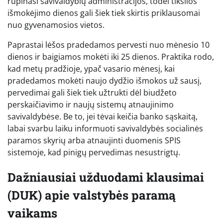
rūpinasi savivaldybių administracijos, todėl tikslios
išmokėjimo dienos gali šiek tiek skirtis priklausomai
nuo gyvenamosios vietos.
Paprastai lėšos pradedamos pervesti nuo mėnesio 10
dienos ir baigiamos mokėti iki 25 dienos. Praktika rodo,
kad metų pradžioje, ypač vasario mėnesį, kai
pradedamos mokėti naujo dydžio išmokos už sausį,
pervedimai gali šiek tiek užtrukti dėl biudžeto
perskaičiavimo ir naujų sistemų atnaujinimo
savivaldybėse. Be to, jei tėvai keičia banko sąskaitą,
labai svarbu laiku informuoti savivaldybės socialinės
paramos skyrių arba atnaujinti duomenis SPIS
sistemoje, kad pinigų pervedimas nesustrigtų.
Dažniausiai užduodami klausimai
(DUK) apie valstybės paramą
vaikams