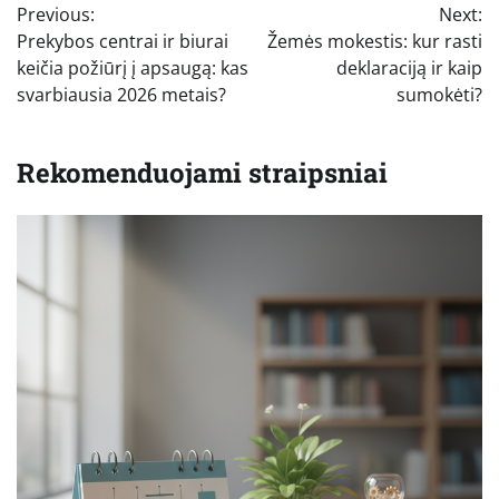
Previous:
Next:
tarp
Prekybos centrai ir biurai
Žemės mokestis: kur rasti
įrašų
keičia požiūrį į apsaugą: kas
deklaraciją ir kaip
svarbiausia 2026 metais?
sumokėti?
Rekomenduojami straipsniai