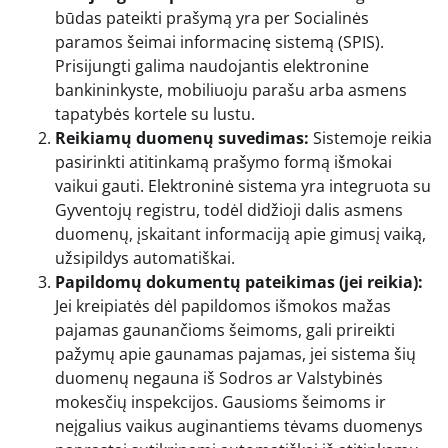
būdas pateikti prašymą yra per Socialinės
paramos šeimai informacinę sistemą (SPIS).
Prisijungti galima naudojantis elektronine
bankininkyste, mobiliuoju parašu arba asmens
tapatybės kortele su lustu.
Reikiamų duomenų suvedimas:
Sistemoje reikia
pasirinkti atitinkamą prašymo formą išmokai
vaikui gauti. Elektroninė sistema yra integruota su
Gyventojų registru, todėl didžioji dalis asmens
duomenų, įskaitant informaciją apie gimusį vaiką,
užsipildys automatiškai.
Papildomų dokumentų pateikimas (jei reikia):
Jei kreipiatės dėl papildomos išmokos mažas
pajamas gaunančioms šeimoms, gali prireikti
pažymų apie gaunamas pajamas, jei sistema šių
duomenų negauna iš Sodros ar Valstybinės
mokesčių inspekcijos. Gausioms šeimoms ir
neįgalius vaikus auginantiems tėvams duomenys