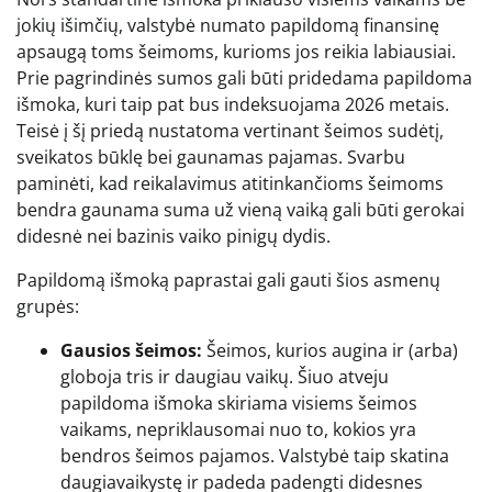
jokių išimčių, valstybė numato papildomą finansinę
apsaugą toms šeimoms, kurioms jos reikia labiausiai.
Prie pagrindinės sumos gali būti pridedama papildoma
išmoka, kuri taip pat bus indeksuojama 2026 metais.
Teisė į šį priedą nustatoma vertinant šeimos sudėtį,
sveikatos būklę bei gaunamas pajamas. Svarbu
paminėti, kad reikalavimus atitinkančioms šeimoms
bendra gaunama suma už vieną vaiką gali būti gerokai
didesnė nei bazinis vaiko pinigų dydis.
Papildomą išmoką paprastai gali gauti šios asmenų
grupės:
Gausios šeimos:
Šeimos, kurios augina ir (arba)
globoja tris ir daugiau vaikų. Šiuo atveju
papildoma išmoka skiriama visiems šeimos
vaikams, nepriklausomai nuo to, kokios yra
bendros šeimos pajamos. Valstybė taip skatina
daugiavaikystę ir padeda padengti didesnes