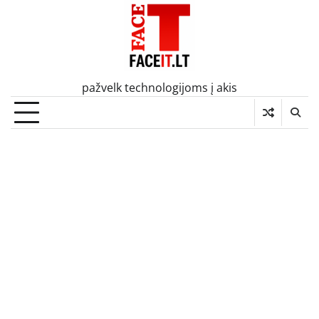
Skip
to
content
pažvelk technologijoms į akis