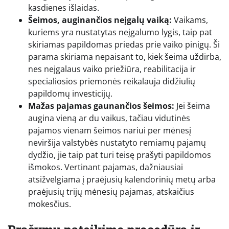
kasdienes išlaidas.
Šeimos, auginančios neįgalų vaiką:
Vaikams,
kuriems yra nustatytas neįgalumo lygis, taip pat
skiriamas papildomas priedas prie vaiko pinigų. Ši
parama skiriama nepaisant to, kiek šeima uždirba,
nes neįgalaus vaiko priežiūra, reabilitacija ir
specialiosios priemonės reikalauja didžiulių
papildomų investicijų.
Mažas pajamas gaunančios šeimos:
Jei šeima
augina vieną ar du vaikus, tačiau vidutinės
pajamos vienam šeimos nariui per mėnesį
neviršija valstybės nustatyto remiamų pajamų
dydžio, jie taip pat turi teisę prašyti papildomos
išmokos. Vertinant pajamas, dažniausiai
atsižvelgiama į praėjusių kalendorinių metų arba
praėjusių trijų mėnesių pajamas, atskaičius
mokesčius.