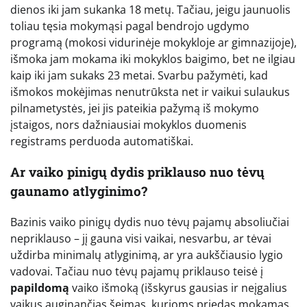
dienos iki jam sukanka 18 metų. Tačiau, jeigu jaunuolis
toliau tęsia mokymąsi pagal bendrojo ugdymo
programą (mokosi vidurinėje mokykloje ar gimnazijoje),
išmoka jam mokama iki mokyklos baigimo, bet ne ilgiau
kaip iki jam sukaks 23 metai. Svarbu pažymėti, kad
išmokos mokėjimas nenutrūksta net ir vaikui sulaukus
pilnametystės, jei jis pateikia pažymą iš mokymo
įstaigos, nors dažniausiai mokyklos duomenis
registrams perduoda automatiškai.
Ar vaiko pinigų dydis priklauso nuo tėvų
gaunamo atlyginimo?
Bazinis vaiko pinigų dydis nuo tėvų pajamų absoliučiai
nepriklauso – jį gauna visi vaikai, nesvarbu, ar tėvai
uždirba minimalų atlyginimą, ar yra aukščiausio lygio
vadovai. Tačiau nuo tėvų pajamų priklauso teisė į
papildomą
vaiko išmoką (išskyrus gausias ir neįgalius
vaikus auginančias šeimas, kurioms priedas mokamas