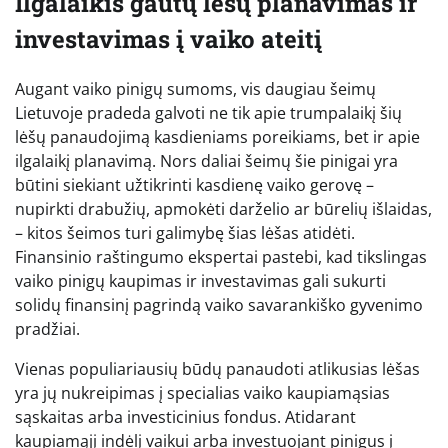
Ilgalaikis gautų lėšų planavimas ir
investavimas į vaiko ateitį
Augant vaiko pinigų sumoms, vis daugiau šeimų
Lietuvoje pradeda galvoti ne tik apie trumpalaikį šių
lėšų panaudojimą kasdieniams poreikiams, bet ir apie
ilgalaikį planavimą. Nors daliai šeimų šie pinigai yra
būtini siekiant užtikrinti kasdienę vaiko gerovę –
nupirkti drabužių, apmokėti darželio ar būrelių išlaidas,
– kitos šeimos turi galimybę šias lėšas atidėti.
Finansinio raštingumo ekspertai pastebi, kad tikslingas
vaiko pinigų kaupimas ir investavimas gali sukurti
solidų finansinį pagrindą vaiko savarankiško gyvenimo
pradžiai.
Vienas populiariausių būdų panaudoti atlikusias lėšas
yra jų nukreipimas į specialias vaiko kaupiamąsias
sąskaitas arba investicinius fondus. Atidarant
kaupiamąjį indėlį vaikui arba investuojant pinigus į