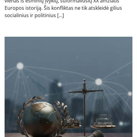
vienas iš esminių įvykių, suformavusių XX amžiaus
Europos istoriją. Šis konfliktas ne tik atskleidė gilius
socialinius ir politinius […]