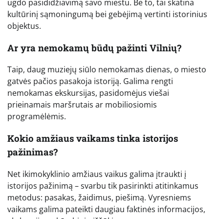
ugdo pasididžiavimą savo miestu. Be to, tai skatina
kultūrinį sąmoningumą bei gebėjimą vertinti istorinius
objektus.
Ar yra nemokamų būdų pažinti Vilnių?
Taip, daug muziejų siūlo nemokamas dienas, o miesto
gatvės pačios pasakoja istoriją. Galima rengti
nemokamas ekskursijas, pasidomėjus viešai
prieinamais maršrutais ar mobiliosiomis
programėlėmis.
Kokio amžiaus vaikams tinka istorijos
pažinimas?
Net ikimokyklinio amžiaus vaikus galima įtraukti į
istorijos pažinimą – svarbu tik pasirinkti atitinkamus
metodus: pasakas, žaidimus, piešimą. Vyresniems
vaikams galima pateikti daugiau faktinės informacijos,