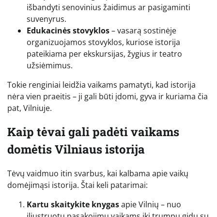
išbandyti senovinius žaidimus ar pasigaminti
suvenyrus.
Edukacinės stovyklos
– vasarą sostinėje
organizuojamos stovyklos, kuriose istorija
pateikiama per ekskursijas, žygius ir teatro
užsiėmimus.
Tokie renginiai leidžia vaikams pamatyti, kad istorija
nėra vien praeitis – ji gali būti įdomi, gyva ir kuriama čia
pat, Vilniuje.
Kaip tėvai gali padėti vaikams
domėtis Vilniaus istorija
Tėvų vaidmuo itin svarbus, kai kalbama apie vaikų
domėjimąsi istorija. Štai keli patarimai:
Kartu skaitykite knygas
apie Vilnių – nuo
iliustruotų pasakojimų vaikams iki trumpų gidų su