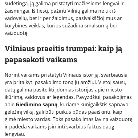
sudėtinga, ją galima pristatyti mažiesiems lengvai ir
žaismingai. Iš tiesų, pažinti Vilnių galima ne tik iš
vadovėlių, bet ir per žaidimus, pasivaikščiojimus ar
kūrybines veiklas, kurios sužadina smalsumą bei
vaizduotę.
Vilniaus praeitis trumpai: kaip ją
papasakoti vaikams
Norint vaikams pristatyti Vilniaus istoriją, svarbiausia
yra pritaikyti pasakojimo toną jų amžiui. Vietoj sausų
datų galima pasitelkti įdomias istorijas apie miesto
įkūrimą, valdovus ar legendas. Pavyzdžiui, pasakojimas
apie
Giedimino sapną
, kuriame kunigaikštis sapnavo
geležinį vilką, gali būti puikus būdas paaiškinti, kaip
gimė miesto vardas. Toks pasakojimas lavina vaizduotę
ir padeda vaikams įsiminti svarbius faktus daug
lengviau.