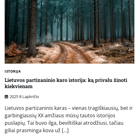
ISTORIJA
Lietuvos partizaninio karo istorija: ką privalu žinoti
kiekvienam
2025 8 Lapkričio
Lietuvos partizaninis karas – vienas tragiškiausių, bet ir
garbingiausių XX amžiaus mūsų tautos istorijos
puslapių. Tai buvo ilga, beviltiškai atrodžiusi, tačiau
giliai prasminga kova už […]