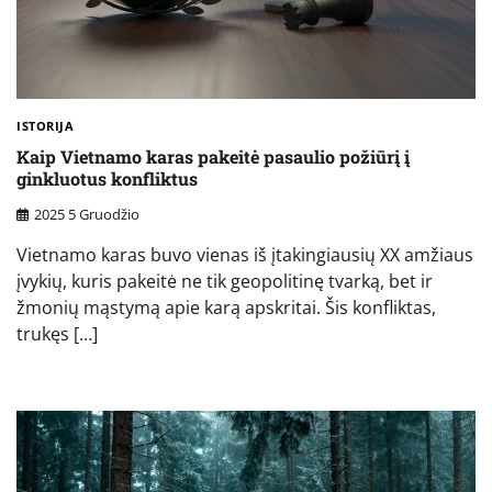
ISTORIJA
Kaip Vietnamo karas pakeitė pasaulio požiūrį į
ginkluotus konfliktus
2025 5 Gruodžio
Vietnamo karas buvo vienas iš įtakingiausių XX amžiaus
įvykių, kuris pakeitė ne tik geopolitinę tvarką, bet ir
žmonių mąstymą apie karą apskritai. Šis konfliktas,
trukęs […]