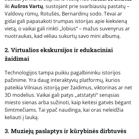
iki
Aušros Vartų
, sustojant prie svarbiausių pastatų –
Valdovų rūmų, Rotušės, Bernardinų sodo. Tėvai ar
gidai gali papasakoti trumpas istorijas apie kiekvieną
vietą, o vaikai gali rinkti „lobius“ – mažus suvenyrus ar
nuotraukas, kad vėliau sukurtų savo mini albumą.
2. Virtualios ekskursijos ir edukaciniai
žaidimai
Technologijos tampa puikiu pagalbininku istorijos
pažinime. Yra daug interaktyvių platformų, kurios
pateikia Vilniaus istoriją per žaidimus, viktorinas ar net
3D modelius. Vaikai gali patys „atstatyti“ senąsias
miesto sienas arba sužinoti, kaip keitėsi gatvės bėgant
šimtmečiams. Tai ypač naudinga, kai oras neleidžia
keliauti į lauką.
3. Muziejų paslaptys ir kūrybinės dirbtuvės