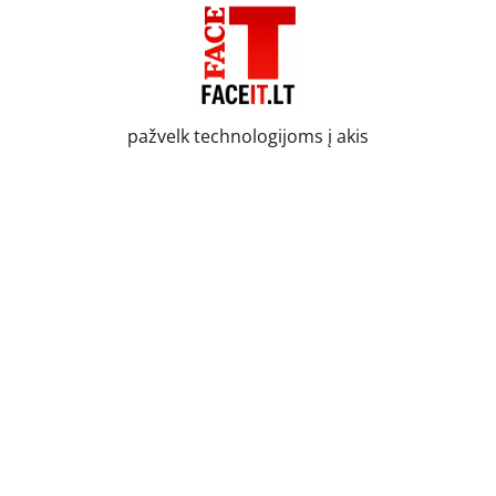
Skip
to
content
pažvelk technologijoms į akis