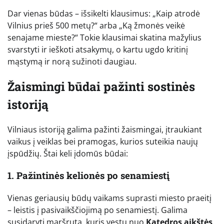
Dar vienas būdas – išsikelti klausimus: „Kaip atrodė
Vilnius prieš 500 metų?“ arba „Ką žmonės veikė
senajame mieste?“ Tokie klausimai skatina mažylius
svarstyti ir ieškoti atsakymų, o kartu ugdo kritinį
mąstymą ir norą sužinoti daugiau.
Žaismingi būdai pažinti sostinės
istoriją
Vilniaus istoriją galima pažinti žaismingai, įtraukiant
vaikus į veiklas bei pramogas, kurios suteikia naujų
įspūdžių. Štai keli įdomūs būdai:
1. Pažintinės kelionės po senamiestį
Vienas geriausių būdų vaikams suprasti miesto praeitį
– leistis į pasivaikščiojimą po senamiestį. Galima
susidaryti maršrutą, kuris vestų nuo
Katedros aikštės