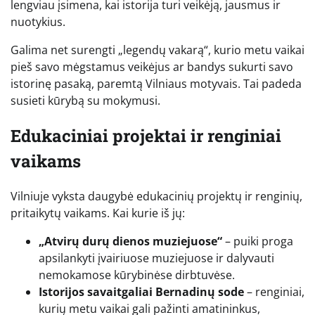
lengviau įsimena, kai istorija turi veikėją, jausmus ir
nuotykius.
Galima net surengti „legendų vakarą“, kurio metu vaikai
pieš savo mėgstamus veikėjus ar bandys sukurti savo
istorinę pasaką, paremtą Vilniaus motyvais. Tai padeda
susieti kūrybą su mokymusi.
Edukaciniai projektai ir renginiai
vaikams
Vilniuje vyksta daugybė edukacinių projektų ir renginių,
pritaikytų vaikams. Kai kurie iš jų:
„Atvirų durų dienos muziejuose“
– puiki proga
apsilankyti įvairiuose muziejuose ir dalyvauti
nemokamose kūrybinėse dirbtuvėse.
Istorijos savaitgaliai Bernadinų sode
– renginiai,
kurių metu vaikai gali pažinti amatininkus,