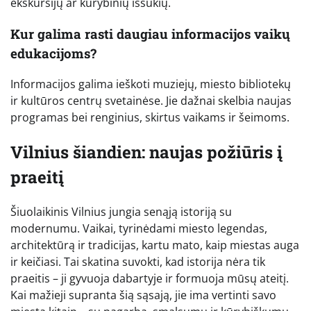
ekskursijų ar kūrybinių iššūkių.
Kur galima rasti daugiau informacijos vaikų
edukacijoms?
Informacijos galima ieškoti muziejų, miesto bibliotekų
ir kultūros centrų svetainėse. Jie dažnai skelbia naujas
programas bei renginius, skirtus vaikams ir šeimoms.
Vilnius šiandien: naujas požiūris į
praeitį
Šiuolaikinis Vilnius jungia senąją istoriją su
modernumu. Vaikai, tyrinėdami miesto legendas,
architektūrą ir tradicijas, kartu mato, kaip miestas auga
ir keičiasi. Tai skatina suvokti, kad istorija nėra tik
praeitis – ji gyvuoja dabartyje ir formuoja mūsų ateitį.
Kai mažieji supranta šią sąsają, jie ima vertinti savo