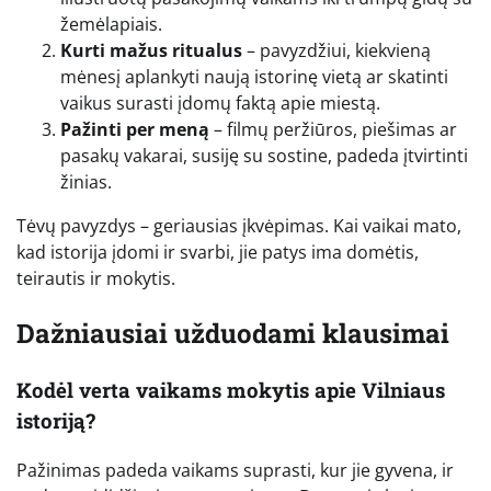
žemėlapiais.
Kurti mažus ritualus
– pavyzdžiui, kiekvieną
mėnesį aplankyti naują istorinę vietą ar skatinti
vaikus surasti įdomų faktą apie miestą.
Pažinti per meną
– filmų peržiūros, piešimas ar
pasakų vakarai, susiję su sostine, padeda įtvirtinti
žinias.
Tėvų pavyzdys – geriausias įkvėpimas. Kai vaikai mato,
kad istorija įdomi ir svarbi, jie patys ima domėtis,
teirautis ir mokytis.
Dažniausiai užduodami klausimai
Kodėl verta vaikams mokytis apie Vilniaus
istoriją?
Pažinimas padeda vaikams suprasti, kur jie gyvena, ir