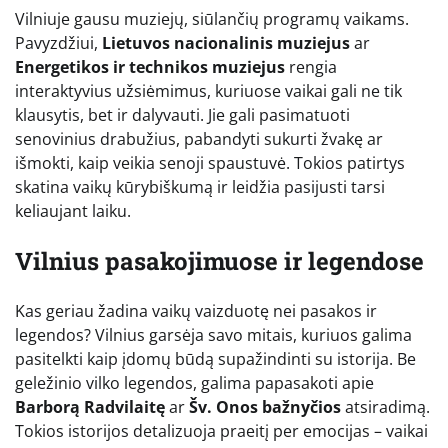
Vilniuje gausu muziejų, siūlančių programų vaikams.
Pavyzdžiui,
Lietuvos nacionalinis muziejus
ar
Energetikos ir technikos muziejus
rengia
interaktyvius užsiėmimus, kuriuose vaikai gali ne tik
klausytis, bet ir dalyvauti. Jie gali pasimatuoti
senovinius drabužius, pabandyti sukurti žvakę ar
išmokti, kaip veikia senoji spaustuvė. Tokios patirtys
skatina vaikų kūrybiškumą ir leidžia pasijusti tarsi
keliaujant laiku.
Vilnius pasakojimuose ir legendose
Kas geriau žadina vaikų vaizduotę nei pasakos ir
legendos? Vilnius garsėja savo mitais, kuriuos galima
pasitelkti kaip įdomų būdą supažindinti su istorija. Be
geležinio vilko legendos, galima papasakoti apie
Barborą Radvilaitę
ar
Šv. Onos bažnyčios
atsiradimą.
Tokios istorijos detalizuoja praeitį per emocijas – vaikai