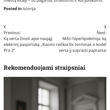
miestą kitaip – su pagarba, smalsumu ir kūrybiškumu.
Posted in
Istorija
Navigacija
Previous:
Next:
tarp
Ką verta žinoti apie naująjį
Mišri hiperlipidemija: ką
įrašų
elektrinį paspirtuką „Xiaomi
reiškia šis terminas ir kodėl
Pro 2“
verta jį suprasti paprastai
Rekomenduojami straipsniai