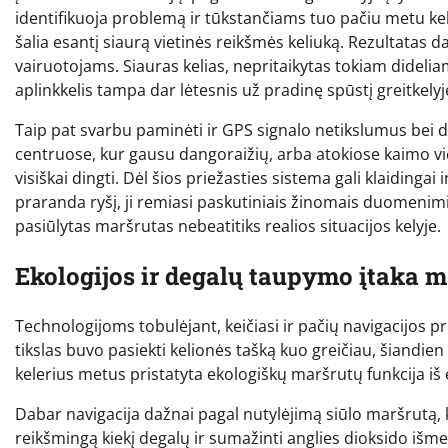
identifikuoja problemą ir tūkstančiams tuo pačiu metu keli
šalia esantį siaurą vietinės reikšmės keliuką. Rezultatas 
vairuotojams. Siauras kelias, nepritaikytas tokiam dideli
aplinkkelis tampa dar lėtesnis už pradinę spūstį greitkelyj
Taip pat svarbu paminėti ir GPS signalo netikslumus bei
centruose, kur gausu dangoraižių, arba atokiose kaimo vie
visiškai dingti. Dėl šios priežasties sistema gali klaidingai
praranda ryšį, ji remiasi paskutiniais žinomais duomenimis
pasiūlytas maršrutas nebeatitiks realios situacijos kelyje.
Ekologijos ir degalų taupymo įtaka 
Technologijoms tobulėjant, keičiasi ir pačių navigacijos pr
tikslas buvo pasiekti kelionės tašką kuo greičiau, šiandie
kelerius metus pristatyta ekologiškų maršrutų funkcija iš e
Dabar navigacija dažnai pagal nutylėjimą siūlo maršrutą, k
reikšmingą kiekį degalų ir sumažinti anglies dioksido išmeti