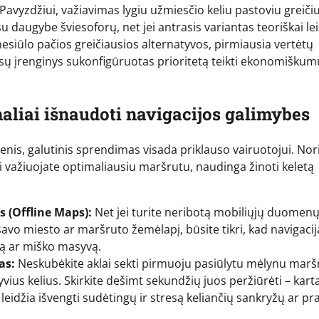
Pavyzdžiui, važiavimas lygiu užmiesčio keliu pastoviu greičiu
 daugybe šviesoforų, net jei antrasis variantas teoriškai le
 nesiūlo pačios greičiausios alternatyvos, pirmiausia vertėtų
ūsų įrenginys sukonfigūruotas prioritetą teikti ekonomiškumu
aliai išnaudoti navigacijos galimybes
nis, galutinis sprendimas visada priklauso vairuotojui. Nor
rai važiuojate optimaliausiu maršrutu, naudinga žinoti keletą
 (Offline Maps):
Net jei turite neribotą mobiliųjų duomen
ę savo miesto ar maršruto žemėlapį, būsite tikri, kad navigacij
oną ar miško masyvą.
as:
Neskubėkite aklai sekti pirmuoju pasiūlytu mėlynu marš
vius kelius. Skirkite dešimt sekundžių juos peržiūrėti – kart
leidžia išvengti sudėtingų ir stresą keliančių sankryžų ar pr