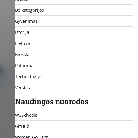
Be kategorijos
Gyvenimas
Istorija
Lietuva
Mokslas
Patarimai
Technologijos
Verslas
Naudingos nuorodos
W3Schools
GitHub
Women Go Tech