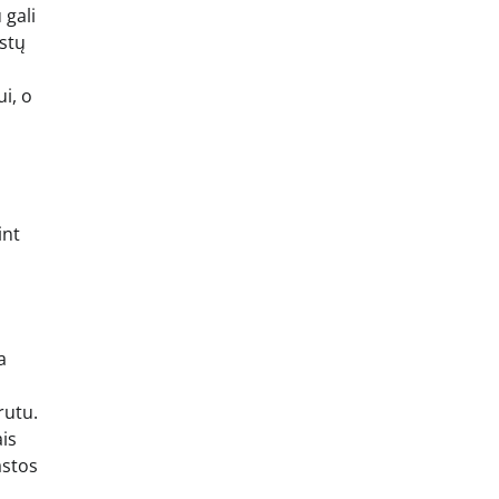
 gali
istų
i, o
int
ų
a
rutu.
ais
astos