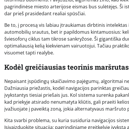
pagrindinėse miesto arterijose eismas bus sulėtėjęs. Ši is
dar prieš prasidedant realiai spūsčiai.
Be to, į procesą vis labiau įtraukiamas dirbtinis intelekt
automobilių srautus, bet ir papildomus kintamuosius: keli
šviesoforų ciklus tam tikrose sankryžose. Ši gigantiška du
optimaliausią kelią kiekvienam vairuotojui. Tačiau praktikoj
visuomet tapti realybe.
Kodėl greičiausias teorinis maršrutas
Nepaisant įspūdingų skaičiavimo pajėgumų, algoritmai netu
Dažniausia priežastis, kodėl navigacijos parinktas greičiaus
įvykstantys tiesiai priešais jus. Kol sistema surenka paka
kad priekyje atsirado nenumatyta kliūtis, gali praeiti kelios 
įvažiuojate į paveiktą zoną, jokia alternatyvaus maršruto
Kita svarbi problema, su kuria susiduria navigacijos sis
Įsivaizduokite situaciją: pagrindiniame greitkelyje įvyksta 