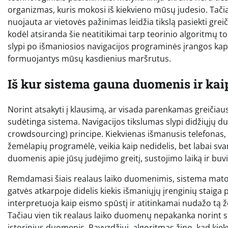
organizmas, kuris mokosi iš kiekvieno mūsų judesio. Tačia
nuojauta ar vietovės pažinimas leidžia tikslą pasiekti gre
kodėl atsiranda šie neatitikimai tarp teorinio algoritmų to
slypi po išmaniosios navigacijos programinės įrangos kapo
formuojantys mūsų kasdienius maršrutus.
Iš kur sistema gauna duomenis ir ka
Norint atsakyti į klausimą, ar visada parenkamas greičiausia
sudėtinga sistema. Navigacijos tikslumas slypi didžiųjų duo
crowdsourcing) principe. Kiekvienas išmanusis telefonas,
žemėlapių programėlė, veikia kaip nedidelis, bet labai svar
duomenis apie jūsų judėjimo greitį, sustojimo laiką ir buvi
Remdamasi šiais realaus laiko duomenimis, sistema mato b
gatvės atkarpoje didelis kiekis išmaniųjų įrenginių staiga p
interpretuoja kaip eismo spūstį ir atitinkamai nudažo tą
Tačiau vien tik realaus laiko duomenų nepakanka norint s
istorinius duomenis. Pavyzdžiui, algoritmas žino, kad kie