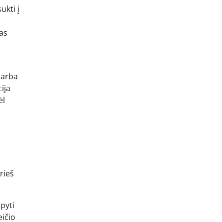
ukti į
s
as
 arba
ija
ėl
s
rieš
pyti
eičio