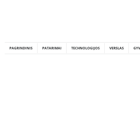
Skip
to
content
PAGRINDINIS
PATARIMAI
TECHNOLOGIJOS
VERSLAS
GY