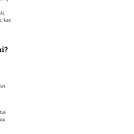
ti,
i, kas
ai?
tus
tai
va.