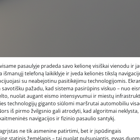
i visame pasaulyje pradeda savo kelionę visiškai vienodu ir j
a išmanųjį telefoną laikiklyje ir įveda kelionės tikslą navigaci
ijuojasi su neabejotinu pasitikėjimu technologijomis. Ekra
a savotišku pažadu, kad sistema pasirūpins viskuo – nuo ei
ėlto, nuolat augant eismo intensyvumui ir miestų infrastruk
ties technologijų giganto siūlomi maršrutai automobiliu visa
rs iš pirmo žvilgsnio gali atrodyti, kad algoritmai neklysta,
aitmeninės navigacijos ir fizinio pasaulio santykį.
rįstas ne tik asmenine patirtimi, bet ir įspūdingais
siog statinis žemėlapis – tai nuolat pulsuojantis, gyvas duo