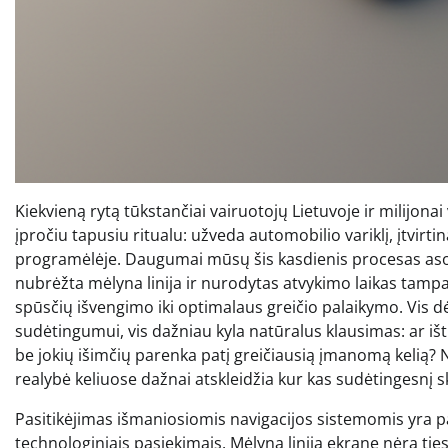
Kiekvieną rytą tūkstančiai vairuotojų Lietuvoje ir milijona
įpročiu tapusiu ritualu: užveda automobilio variklį, įtvirtin
programėlėje. Daugumai mūsų šis kasdienis procesas asoc
nubrėžta mėlyna linija ir nurodytas atvykimo laikas tamp
spūsčių išvengimo iki optimalaus greičio palaikymo. Vis d
sudėtingumui, vis dažniau kyla natūralus klausimas: ar iš
be jokių išimčių parenka patį greičiausią įmanomą kelią? No
realybė keliuose dažnai atskleidžia kur kas sudėtingesnį sk
Pasitikėjimas išmaniosiomis navigacijos sistemomis yra pag
technologiniais pasiekimais. Mėlyna linija ekrane nėra tie