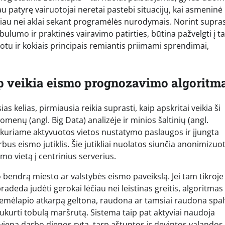
u patyrę vairuotojai neretai pastebi situacijų, kai asmeninė
ičiau nei aklai sekant programėlės nurodymais. Norint supras
bulumo ir praktinės vairavimo patirties, būtina pažvelgti į ta
tu ir kokiais principais remiantis priimami sprendimai,
ip veikia eismo prognozavimo algoritm
s kelias, pirmiausia reikia suprasti, kaip apskritai veikia ši
menų (angl. Big Data) analizėje ir minios šaltinių (angl.
 kuriame aktyvuotos vietos nustatymo paslaugos ir įjungta
bus eismo jutiklis. Šie jutikliai nuolatos siunčia anonimizuo
mo vietą į centrinius serverius.
endrą miesto ar valstybės eismo paveikslą. Jei tam tikroje
radeda judėti gerokai lėčiau nei leistinas greitis, algoritmas 
 žemėlapio atkarpą geltona, raudona ar tamsiai raudona spal
ukurti tobulą maršrutą. Sistema taip pat aktyviai naudoja
kvieną darbo dienos rytą, tarp aštuntos ir devintos valandos,