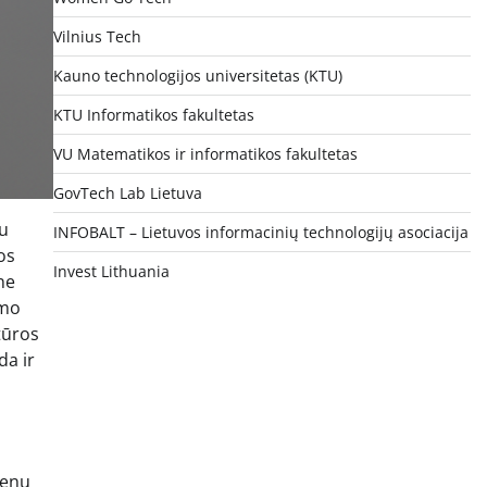
Vilnius Tech
Kauno technologijos universitetas (KTU)
KTU Informatikos fakultetas
VU Matematikos ir informatikos fakultetas
GovTech Lab Lietuva
au
INFOBALT – Lietuvos informacinių technologijų asociacija
jos
Invest Lithuania
ne
smo
tūros
da ir
menų