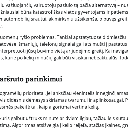
u važiuojančių vairuotojų pasiūlo tą pačią alternatyvą – nus
dažniausiai būna katastrofiškas vietos gyventojams ir patiem
am automobilių srautui, akimirksniu užsikemša, o buvęs greit
e.
 duomenų ryšio problemas. Tankiai apstatytuose didmiesčių
tovėse išmaniųjų telefonų signalai gali atsimušti į pastatus
 interpretuoti jūsų buvimo vietą ar judėjimo greitį. Kai navigac
, kurie po kelių minučių gali būti visiškai nebeaktualūs, tod
maršruto parinkimui
ogramėlių prioritetai. Jei anksčiau vienintelis ir neginčijama
n vis didesnis dėmesys skiriamas tvarumui ir aplinkosaugai. P
smės pakeitė tai, kaip algoritmai vertina kelią.
uris galbūt užtruks minute ar dviem ilgiau, tačiau leis sutau
mą. Algoritmas atsižvelgia į kelio reljefą, stačias įkalnes, gr