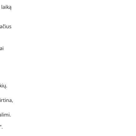
 laiką
pačius
ai
kių.
rtina,
limi.
“.