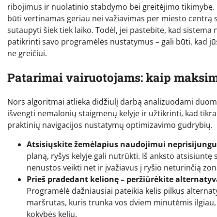
ribojimus ir nuolatinio stabdymo bei greitėjimo tikimybę. 
būti vertinamas geriau nei važiavimas per miesto centrą su
sutaupyti šiek tiek laiko. Todėl, jei pastebite, kad sistema
patikrinti savo programėlės nustatymus – gali būti, kad j
ne greičiui.
Patarimai vairuotojams: kaip maksim
Nors algoritmai atlieka didžiulį darbą analizuodami duome
išvengti nemalonių staigmenų kelyje ir užtikrinti, kad tik
praktinių navigacijos nustatymų optimizavimo gudrybių.
Atsisiųskite žemėlapius naudojimui neprisijungus
planą, ryšys kelyje gali nutrūkti. Iš anksto atsisiunt
nenustos veikti net ir įvažiavus į ryšio neturinčią z
Prieš pradedant kelionę – peržiūrėkite alternatyv
Programėlė dažniausiai pateikia kelis pilkus alternaty
maršrutas, kuris trunka vos dviem minutėmis ilgiau, 
kokybės kelių.