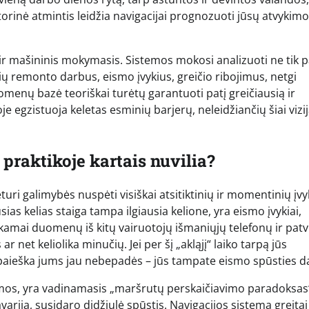
torinė atmintis leidžia navigacijai prognozuoti jūsų atvykimo
as ir mašininis mokymasis. Sistemos mokosi analizuoti ne tik 
ų remonto darbus, eismo įvykius, greičio ribojimus, netgi
omenų bazė teoriškai turėtų garantuoti patį greičiausią ir
e egzistuoja keletas esminių barjerų, neleidžiančių šiai vizij
 praktikoje kartais nuvilia?
ri galimybės nuspėti visiškai atsitiktinių ir momentinių įvy
ias kelias staiga tampa ilgiausia kelione, yra eismo įvykiai,
nkamai duomenų iš kitų vairuotojų išmaniųjų telefonų ir patvi
ar net keliolika minučių. Jei per šį „akląjį“ laiko tarpą jūs
 paieška jums jau nebepadės – jūs tampate eismo spūsties da
temos, yra vadinamasis „maršrutų perskaičiavimo paradoksas
avarija, susidaro didžiulė spūstis. Navigacijos sistema greitai