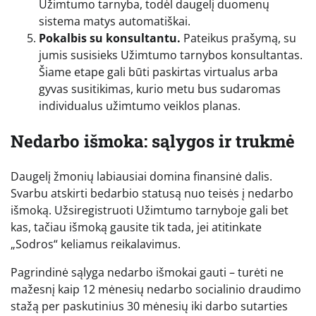
Užimtumo tarnyba, todėl daugelį duomenų
sistema matys automatiškai.
Pokalbis su konsultantu.
Pateikus prašymą, su
jumis susisieks Užimtumo tarnybos konsultantas.
Šiame etape gali būti paskirtas virtualus arba
gyvas susitikimas, kurio metu bus sudaromas
individualus užimtumo veiklos planas.
Nedarbo išmoka: sąlygos ir trukmė
Daugelį žmonių labiausiai domina finansinė dalis.
Svarbu atskirti bedarbio statusą nuo teisės į nedarbo
išmoką. Užsiregistruoti Užimtumo tarnyboje gali bet
kas, tačiau išmoką gausite tik tada, jei atitinkate
„Sodros“ keliamus reikalavimus.
Pagrindinė sąlyga nedarbo išmokai gauti – turėti ne
mažesnį kaip 12 mėnesių nedarbo socialinio draudimo
stažą per paskutinius 30 mėnesių iki darbo sutarties