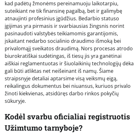
kad padėtų žmonėms pereinamuoju laikotarpiu,
suteikiant ne tik finansinę pagalbą, bet ir galimybę
atnaujinti profesinius įgūdžius. Bedarbio statuso
įgijimas yra pirmasis ir svarbiausias žingsnis norint
pasinaudoti valstybės teikiamomis garantijomis,
įskaitant nedarbo socialinio draudimo išmoką bei
privalomąjį sveikatos draudimą. Nors procesas atrodo
biurokratiškai sudėtingas, iš tiesų jis yra ganėtinai
aiškiai reglamentuotas ir šiuolaikinių technologijų dėka
gali būti atliktas net neišeinant iš namų. Šiame
straipsnyje detaliai aptarsime visą veiksmų eigą,
reikalingus dokumentus bei niuansus, kuriuos privalo
žinoti kiekvienas, atsidūręs darbo rinkos pokyčių
sūkuryje.
Kodėl svarbu oficialiai registruotis
Užimtumo tarnyboje?