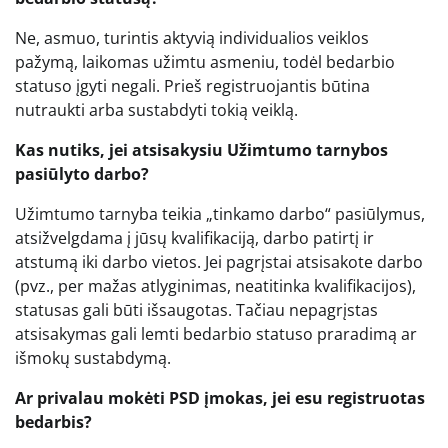
Ne, asmuo, turintis aktyvią individualios veiklos
pažymą, laikomas užimtu asmeniu, todėl bedarbio
statuso įgyti negali. Prieš registruojantis būtina
nutraukti arba sustabdyti tokią veiklą.
Kas nutiks, jei atsisakysiu Užimtumo tarnybos
pasiūlyto darbo?
Užimtumo tarnyba teikia „tinkamo darbo“ pasiūlymus,
atsižvelgdama į jūsų kvalifikaciją, darbo patirtį ir
atstumą iki darbo vietos. Jei pagrįstai atsisakote darbo
(pvz., per mažas atlyginimas, neatitinka kvalifikacijos),
statusas gali būti išsaugotas. Tačiau nepagrįstas
atsisakymas gali lemti bedarbio statuso praradimą ar
išmokų sustabdymą.
Ar privalau mokėti PSD įmokas, jei esu registruotas
bedarbis?