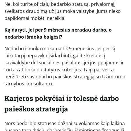
Ne, kol turite oficialų bedarbio statusą, privalomąjį
sveikatos draudimą už jus moka valstybė. Jums nieko
papildomai mokėti nereikia.
Ką daryti, jei per 9 mėnesius neradau darbo, o
nedarbo išmoka baigėsi?
Nedarbo išmoka mokama tik 9 mėnesius. Jei per šį
laikotarpį nepavyko įsidarbinti, galite kreiptis į
savivaldybę dėl socialinės pašalpos, jei jūsų pajamos ir
turtas atitinka nustatytus kriterijus. Taip pat verta
peržiūrėti savo darbo paieškos strategiją su Užimtumo
tarnybos konsultantu.
Karjeros pokyčiai ir tolesnė darbo
paieškos strategija
Nors bedarbio statusas dažnai suvokiamas kaip laikina
būsena tarp dviejų darboviečių, išmintingas žmogus šį