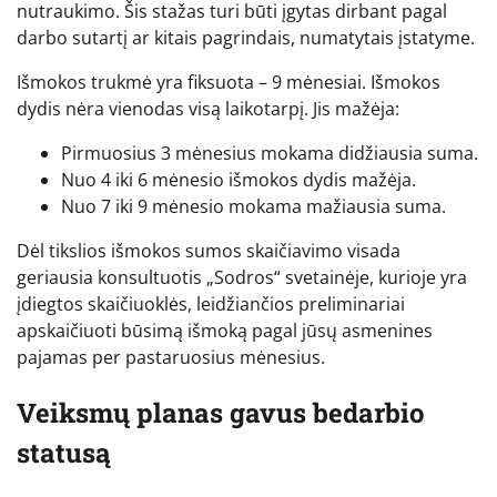
nutraukimo. Šis stažas turi būti įgytas dirbant pagal
darbo sutartį ar kitais pagrindais, numatytais įstatyme.
Išmokos trukmė yra fiksuota – 9 mėnesiai. Išmokos
dydis nėra vienodas visą laikotarpį. Jis mažėja:
Pirmuosius 3 mėnesius mokama didžiausia suma.
Nuo 4 iki 6 mėnesio išmokos dydis mažėja.
Nuo 7 iki 9 mėnesio mokama mažiausia suma.
Dėl tikslios išmokos sumos skaičiavimo visada
geriausia konsultuotis „Sodros“ svetainėje, kurioje yra
įdiegtos skaičiuoklės, leidžiančios preliminariai
apskaičiuoti būsimą išmoką pagal jūsų asmenines
pajamas per pastaruosius mėnesius.
Veiksmų planas gavus bedarbio
statusą