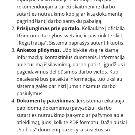
rekomenduojama turėti skaitmeninę darbo
sutarties nutraukimo kopiją ar kitą dokumentą,
pagrindžiantį darbo santykių pabaigą.
Prisijungimas prie portalo.
Keliaukite į oficialią
Užimtumo tarnybos svetainę ir pasirinkite skiltį
„Registracija“. Sistema paprašys autentifikuotis.
Anketos pildymas.
Užpildykite visą reikiamą
informaciją: kontaktinius duomenis, informaciją
apie turimą išsilavinimą, darbo patirtį, įgūdžius ir
pageidavimus dėl būsimos darbo vietos. Kuo
detalesnė bus pateikta informacija, tuo tiksliau
sistema galės parinkti jums tinkamus darbo
pasiūlymus.
Dokumentų pateikimas.
Jei sistema reikalauja
papildomų dokumentų (pavyzdžiui, darbo
sutarties nutraukimo įsakymo ar pažymos apie
atleidimą), juos įkelkite PDF formatu. Dažniausiai
„Sodros“ duomenų bazės yra susietos su