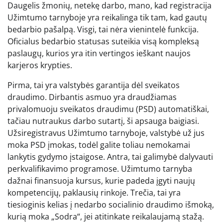
Daugelis žmonių, netekę darbo, mano, kad registracija
Užimtumo tarnyboje yra reikalinga tik tam, kad gautų
bedarbio pašalpą. Visgi, tai nėra vienintelė funkcija.
Oficialus bedarbio statusas suteikia visą kompleksą
paslaugų, kurios yra itin vertingos ieškant naujos
karjeros krypties.
Pirma, tai yra valstybės garantija dėl sveikatos
draudimo. Dirbantis asmuo yra draudžiamas
privalomuoju sveikatos draudimu (PSD) automatiškai,
tačiau nutraukus darbo sutartį, ši apsauga baigiasi.
Užsiregistravus Užimtumo tarnyboje, valstybė už jus
moka PSD įmokas, todėl galite toliau nemokamai
lankytis gydymo įstaigose. Antra, tai galimybė dalyvauti
perkvalifikavimo programose. Užimtumo tarnyba
dažnai finansuoja kursus, kurie padeda įgyti naujų
kompetencijų, paklausių rinkoje. Trečia, tai yra
tiesioginis kelias į nedarbo socialinio draudimo išmoką,
kurią moka „Sodra“, jei atitinkate reikalaujamą stažą.