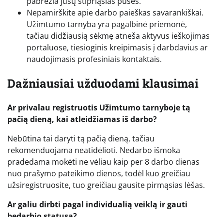
pabrėžia jūsų stipriąsias puses.
Nepamirškite apie darbo paieškas savarankiškai.
Užimtumo tarnyba yra pagalbinė priemonė,
tačiau didžiausią sėkmę atneša aktyvus ieškojimas
portaluose, tiesioginis kreipimasis į darbdavius ar
naudojimasis profesiniais kontaktais.
Dažniausiai užduodami klausimai
Ar privalau registruotis Užimtumo tarnyboje tą
pačią dieną, kai atleidžiamas iš darbo?
Nebūtina tai daryti tą pačią dieną, tačiau
rekomenduojama neatidėlioti. Nedarbo išmoka
pradedama mokėti ne vėliau kaip per 8 darbo dienas
nuo prašymo pateikimo dienos, todėl kuo greičiau
užsiregistruosite, tuo greičiau gausite pirmąsias lėšas.
Ar galiu dirbti pagal individualią veiklą ir gauti
bedarbio statusą?