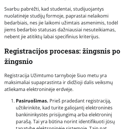
Svarbu pabrėžti, kad studentai, studijuojantys
nuolatinėje studijų formoje, paprastai nelaikomi
bedarbiais, nes jie laikomi užimtais asmenimis, todėl
jiems bedarbio statusas dažniausiai nesuteikiamas,
nebent jie atitiktų labai specifinius kriterijus.
Registracijos procesas: žingsnis po
žingsnio
Registracija Užimtumo tarnyboje šiuo metu yra
maksimaliai supaprastinta ir didžioji dalis veiksmų
atliekama elektroninėje erdvėje.
Pasiruošimas.
Prieš pradedant registraciją,
užtikrinkite, kad turite galiojantį elektroninės
bankininkystės prisijungimą arba elektroninį
parašą. Tai yra būtina norint identifikuoti jūsų
tapatybę elektroninėje sistemoje. Taip pat