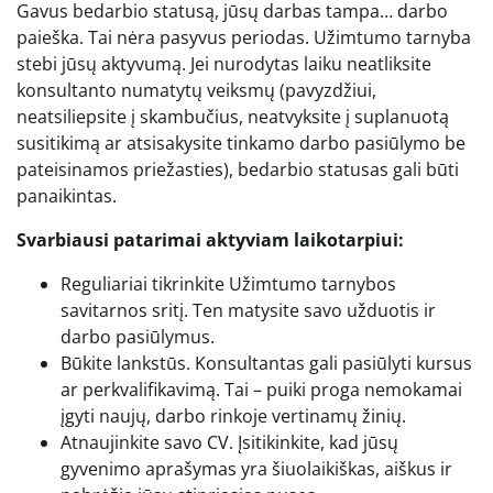
Gavus bedarbio statusą, jūsų darbas tampa… darbo
paieška. Tai nėra pasyvus periodas. Užimtumo tarnyba
stebi jūsų aktyvumą. Jei nurodytas laiku neatliksite
konsultanto numatytų veiksmų (pavyzdžiui,
neatsiliepsite į skambučius, neatvyksite į suplanuotą
susitikimą ar atsisakysite tinkamo darbo pasiūlymo be
pateisinamos priežasties), bedarbio statusas gali būti
panaikintas.
Svarbiausi patarimai aktyviam laikotarpiui:
Reguliariai tikrinkite Užimtumo tarnybos
savitarnos sritį. Ten matysite savo užduotis ir
darbo pasiūlymus.
Būkite lankstūs. Konsultantas gali pasiūlyti kursus
ar perkvalifikavimą. Tai – puiki proga nemokamai
įgyti naujų, darbo rinkoje vertinamų žinių.
Atnaujinkite savo CV. Įsitikinkite, kad jūsų
gyvenimo aprašymas yra šiuolaikiškas, aiškus ir