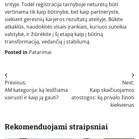
srityje. Todėl registracija tarnyboje neturėtų būti
vertinama tik kaip būtinybė, bet kaip partnerystė,
siekiant geresnių karjeros rezultatų ateityje. Būkite
atkaklūs, naudokitės visais įrankiais, kuriuos suteikia
valstybė, ir žiūrėkite į šį etapą kaip į būtiną
transformaciją, vedančią į stabilumą.
Posted in
Patarimai
Navigacija
Previous:
Next:
tarp
AM kategorija: ką leidžiama
Kaip skaičiuojamos
įrašų
vairuoti ir kaip ją gauti?
atostogos: ką privalo žinoti
kiekvienas
Rekomenduojami straipsniai