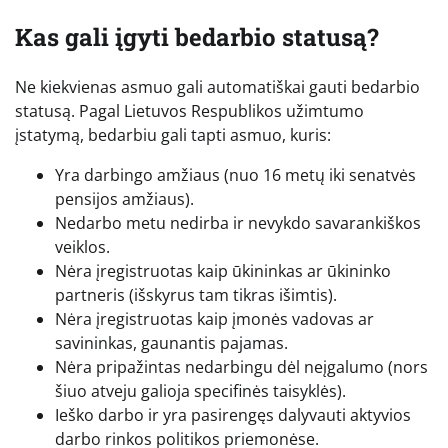
Kas gali įgyti bedarbio statusą?
Ne kiekvienas asmuo gali automatiškai gauti bedarbio
statusą. Pagal Lietuvos Respublikos užimtumo
įstatymą, bedarbiu gali tapti asmuo, kuris:
Yra darbingo amžiaus (nuo 16 metų iki senatvės
pensijos amžiaus).
Nedarbo metu nedirba ir nevykdo savarankiškos
veiklos.
Nėra įregistruotas kaip ūkininkas ar ūkininko
partneris (išskyrus tam tikras išimtis).
Nėra įregistruotas kaip įmonės vadovas ar
savininkas, gaunantis pajamas.
Nėra pripažintas nedarbingu dėl neįgalumo (nors
šiuo atveju galioja specifinės taisyklės).
Ieško darbo ir yra pasirengęs dalyvauti aktyvios
darbo rinkos politikos priemonėse.