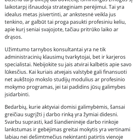
laikotarpį išnaudoja strateginiam perėjimui. Tai yra
idealus metas įsivertinti, ar ankstesnė veikla jus
tenkino, ar galbūt tai proga pasukti profesiniu keliu,
apie kurį seniai svajojote, tačiau pritrūko laiko ar
drąsos.
Užimtumo tarnybos konsultantai yra ne tik
administracinių klausimų tvarkytojai, bet ir karjeros
specialistai. Nebijokite su jais atvirai kalbėtis apie savo
lūkesčius. Kai kuriais atvejais valstybė gali finansuoti
net aukštojo mokslo studijų modulius ar profesinio
mokymo programas, jei tai padidins jūsų galimybes
įsidarbinti.
Bedarbių, kurie aktyviai domisi galimybėmis, šansai
greičiau sugrįžti į darbo rinką yra žymiai didesni.
Svarbu suprasti, kad šiandieninėje darbo rinkoje
lankstumas ir gebėjimas greitai mokytis yra vertinami
labiau nei dešimtmečius nekintanti patirtis vienoje