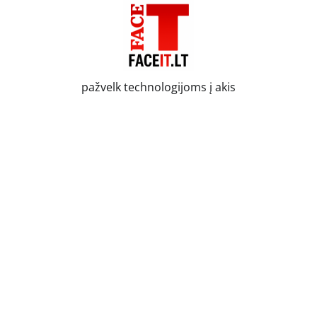
Skip
to
content
pažvelk technologijoms į akis