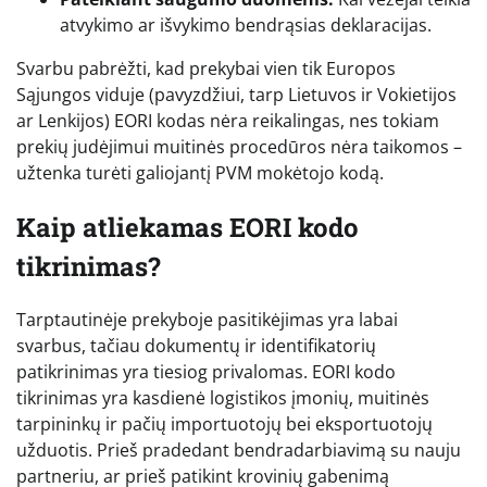
atvykimo ar išvykimo bendrąsias deklaracijas.
Svarbu pabrėžti, kad prekybai vien tik Europos
Sąjungos viduje (pavyzdžiui, tarp Lietuvos ir Vokietijos
ar Lenkijos) EORI kodas nėra reikalingas, nes tokiam
prekių judėjimui muitinės procedūros nėra taikomos –
užtenka turėti galiojantį PVM mokėtojo kodą.
Kaip atliekamas EORI kodo
tikrinimas?
Tarptautinėje prekyboje pasitikėjimas yra labai
svarbus, tačiau dokumentų ir identifikatorių
patikrinimas yra tiesiog privalomas. EORI kodo
tikrinimas yra kasdienė logistikos įmonių, muitinės
tarpininkų ir pačių importuotojų bei eksportuotojų
užduotis. Prieš pradedant bendradarbiavimą su nauju
partneriu, ar prieš patikint krovinių gabenimą