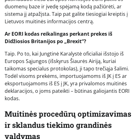
duomenų baze ir įvedę spėjamą kodą pažiūrėti, ar
sistema jį atpažįsta. Taip pat galite tiesiogiai kreiptis į
Lietuvos muitinės informacijos centrą.
Ar EORI kodas reikalingas perkant prekes iš
Didžiosios Britanijos po „Brexit“?
Taip. Po to, kai Jungtinė Karalystė oficialiai išstojo iš
Europos Sąjungos (išskyrus Šiaurės Airiją, kuriai
taikomas specialus protokolas), ji tapo trečiąja šalimi.
Todėl visoms prekėms, importuojamoms iš JK į ES ar
eksportuojamoms iš ES į JK, yra privalomos muitinės
deklaracijos, o joms pateikti – būtinas galiojantis EORI
kodas.
Muitinės procedūrų optimizavimas
ir sklandus tiekimo grandinės
valdymas