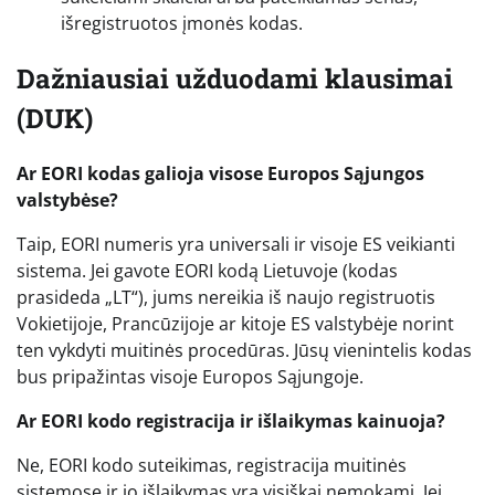
išregistruotos įmonės kodas.
Dažniausiai užduodami klausimai
(DUK)
Ar EORI kodas galioja visose Europos Sąjungos
valstybėse?
Taip, EORI numeris yra universali ir visoje ES veikianti
sistema. Jei gavote EORI kodą Lietuvoje (kodas
prasideda „LT“), jums nereikia iš naujo registruotis
Vokietijoje, Prancūzijoje ar kitoje ES valstybėje norint
ten vykdyti muitinės procedūras. Jūsų vienintelis kodas
bus pripažintas visoje Europos Sąjungoje.
Ar EORI kodo registracija ir išlaikymas kainuoja?
Ne, EORI kodo suteikimas, registracija muitinės
sistemose ir jo išlaikymas yra visiškai nemokami. Jei