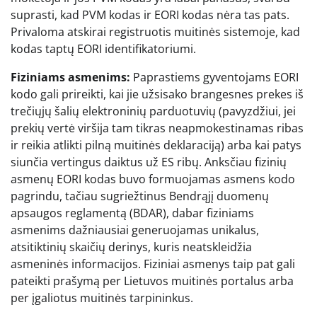
suprasti, kad PVM kodas ir EORI kodas nėra tas pats.
Privaloma atskirai registruotis muitinės sistemoje, kad
kodas taptų EORI identifikatoriumi.
Fiziniams asmenims:
Paprastiems gyventojams EORI
kodo gali prireikti, kai jie užsisako brangesnes prekes iš
trečiųjų šalių elektroninių parduotuvių (pavyzdžiui, jei
prekių vertė viršija tam tikras neapmokestinamas ribas
ir reikia atlikti pilną muitinės deklaraciją) arba kai patys
siunčia vertingus daiktus už ES ribų. Anksčiau fizinių
asmenų EORI kodas buvo formuojamas asmens kodo
pagrindu, tačiau sugriežtinus Bendrąjį duomenų
apsaugos reglamentą (BDAR), dabar fiziniams
asmenims dažniausiai generuojamas unikalus,
atsitiktinių skaičių derinys, kuris neatskleidžia
asmeninės informacijos. Fiziniai asmenys taip pat gali
pateikti prašymą per Lietuvos muitinės portalus arba
per įgaliotus muitinės tarpininkus.