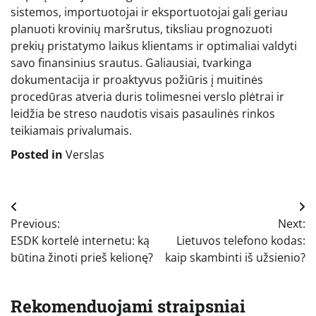
sistemos, importuotojai ir eksportuotojai gali geriau
planuoti krovinių maršrutus, tiksliau prognozuoti
prekių pristatymo laikus klientams ir optimaliai valdyti
savo finansinius srautus. Galiausiai, tvarkinga
dokumentacija ir proaktyvus požiūris į muitinės
procedūras atveria duris tolimesnei verslo plėtrai ir
leidžia be streso naudotis visais pasaulinės rinkos
teikiamais privalumais.
Posted in
Verslas
Navigacija
Previous:
Next:
tarp
ESDK kortelė internetu: ką
Lietuvos telefono kodas:
įrašų
būtina žinoti prieš kelionę?
kaip skambinti iš užsienio?
Rekomenduojami straipsniai