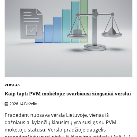
VERSLAS
Kaip tapti PVM mokėtoju: svarbiausi žingsniai verslui
2026 14 Birželio
Pradedant nuosavą verslą Lietuvoje, vienas iš
dažniausiai kylančių klausimų yra susijęs su PVM
mokėtojo statusu. Verslo pradžioje daugelis
pradedančiųjų verslininkų šį klausimą atideda į šalį, […]