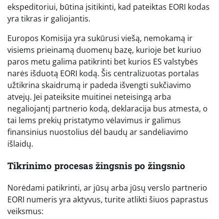
ekspeditoriui, būtina įsitikinti, kad pateiktas EORI kodas
yra tikras ir galiojantis.
Europos Komisija yra sukūrusi viešą, nemokamą ir
visiems prieinamą duomenų bazę, kurioje bet kuriuo
paros metu galima patikrinti bet kurios ES valstybės
narės išduotą EORI kodą. Šis centralizuotas portalas
užtikrina skaidrumą ir padeda išvengti sukčiavimo
atvejų. Jei pateiksite muitinei neteisingą arba
negaliojantį partnerio kodą, deklaracija bus atmesta, o
tai lems prekių pristatymo vėlavimus ir galimus
finansinius nuostolius dėl baudų ar sandėliavimo
išlaidų.
Tikrinimo procesas žingsnis po žingsnio
Norėdami patikrinti, ar jūsų arba jūsų verslo partnerio
EORI numeris yra aktyvus, turite atlikti šiuos paprastus
veiksmus: