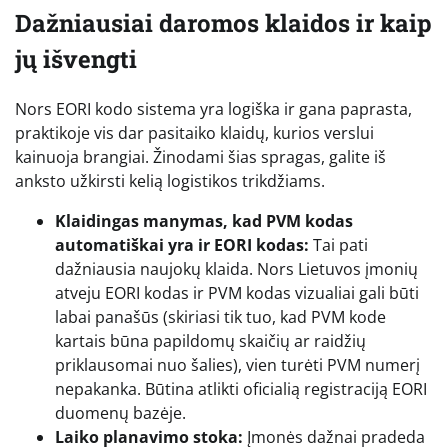
Dažniausiai daromos klaidos ir kaip
jų išvengti
Nors EORI kodo sistema yra logiška ir gana paprasta,
praktikoje vis dar pasitaiko klaidų, kurios verslui
kainuoja brangiai. Žinodami šias spragas, galite iš
anksto užkirsti kelią logistikos trikdžiams.
Klaidingas manymas, kad PVM kodas
automatiškai yra ir EORI kodas:
Tai pati
dažniausia naujokų klaida. Nors Lietuvos įmonių
atveju EORI kodas ir PVM kodas vizualiai gali būti
labai panašūs (skiriasi tik tuo, kad PVM kode
kartais būna papildomų skaičių ar raidžių
priklausomai nuo šalies), vien turėti PVM numerį
nepakanka. Būtina atlikti oficialią registraciją EORI
duomenų bazėje.
Laiko planavimo stoka:
Įmonės dažnai pradeda