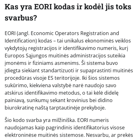
Kas yra EORI kodas ir kodėl jis toks
svarbus?
EORI (angl. Economic Operators Registration and
Identification) kodas – tai unikalus ekonominės veiklos
vykdytojų registracijos ir identifikavimo numeris, kurį
Europos Sąjungos muitinės administracijos suteikia
įmonėms ir fiziniams asmenims. Ši sistema buvo
įdiegta siekiant standartizuoti ir supaprastinti muitinės
procedūras visoje ES teritorijoje. Iki šios sistemos
sukūrimo, kiekviena valstybė narė naudojo savo
atskirus identifikavimo metodus, o tai kėlė didelę
painiavą, sunkumų sekant krovinius bei didino
biurokratinę naštą tarptautinėje prekyboje.
Šio kodo svarba yra milžiniška. EORI numeris
naudojamas kaip pagrindinis identifikatorius visose
elektroninėse muitinės sistemose. Nesvarbu, ar prekės