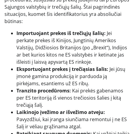
Sąjungos valstybių ir trečiųjų šalių. Štai pagrindinės
situacijos, kuomet šis identifikatorius yra absoliučiai
būtinas:
Importuojant prekes iš trečiųjų šalių:
Jei
perkate prekes iš Kinijos, Jungtinių Amerikos
Valstijų, Didžiosios Britanijos (po „Brexit“), Indijos
ar bet kurios kitos ne ES valstybės ir ketinate jas
išleisti į laisvą apyvartą ES rinkoje.
Eksportuojant prekes į trečiąsias šalis:
Jei jūsų
įmonė gamina produkciją ir parduoda ją
pirkėjams, esantiems už ES ribų.
Tranzito procedūroms:
Kai prekės gabenamos
per ES teritoriją iš vienos trečiosios šalies į kitą
trečiąją šalį.
Laikinojo įvežimo ar išvežimo atveju:
Pavyzdžiui, kai įranga siunčiama remontui į ne ES
šalį ir vėliau grąžinama atgal.
Pateikiant saugumo duomenis:
Kai vežėjai teikia