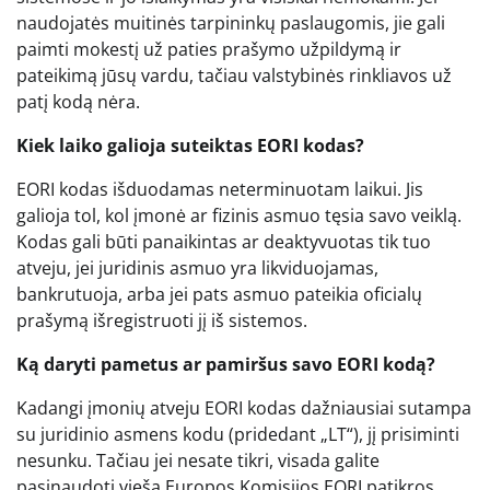
naudojatės muitinės tarpininkų paslaugomis, jie gali
paimti mokestį už paties prašymo užpildymą ir
pateikimą jūsų vardu, tačiau valstybinės rinkliavos už
patį kodą nėra.
Kiek laiko galioja suteiktas EORI kodas?
EORI kodas išduodamas neterminuotam laikui. Jis
galioja tol, kol įmonė ar fizinis asmuo tęsia savo veiklą.
Kodas gali būti panaikintas ar deaktyvuotas tik tuo
atveju, jei juridinis asmuo yra likviduojamas,
bankrutuoja, arba jei pats asmuo pateikia oficialų
prašymą išregistruoti jį iš sistemos.
Ką daryti pametus ar pamiršus savo EORI kodą?
Kadangi įmonių atveju EORI kodas dažniausiai sutampa
su juridinio asmens kodu (pridedant „LT“), jį prisiminti
nesunku. Tačiau jei nesate tikri, visada galite
pasinaudoti vieša Europos Komisijos EORI patikros