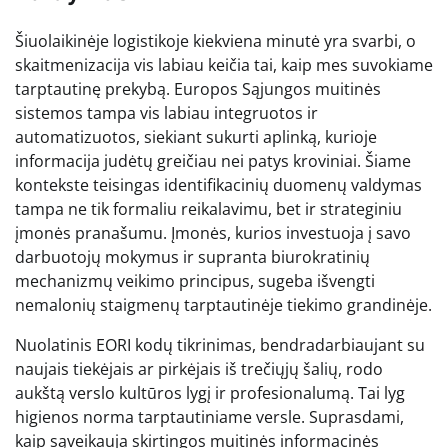
Šiuolaikinėje logistikoje kiekviena minutė yra svarbi, o
skaitmenizacija vis labiau keičia tai, kaip mes suvokiame
tarptautinę prekybą. Europos Sąjungos muitinės
sistemos tampa vis labiau integruotos ir
automatizuotos, siekiant sukurti aplinką, kurioje
informacija judėtų greičiau nei patys kroviniai. Šiame
kontekste teisingas identifikacinių duomenų valdymas
tampa ne tik formaliu reikalavimu, bet ir strateginiu
įmonės pranašumu. Įmonės, kurios investuoja į savo
darbuotojų mokymus ir supranta biurokratinių
mechanizmų veikimo principus, sugeba išvengti
nemalonių staigmenų tarptautinėje tiekimo grandinėje.
Nuolatinis EORI kodų tikrinimas, bendradarbiaujant su
naujais tiekėjais ar pirkėjais iš trečiųjų šalių, rodo
aukštą verslo kultūros lygį ir profesionalumą. Tai lyg
higienos norma tarptautiniame versle. Suprasdami,
kaip sąveikauja skirtingos muitinės informacinės