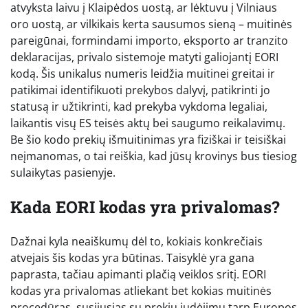
atvyksta laivu į Klaipėdos uostą, ar lėktuvu į Vilniaus
oro uostą, ar vilkikais kerta sausumos sieną – muitinės
pareigūnai, formindami importo, eksporto ar tranzito
deklaracijas, privalo sistemoje matyti galiojantį EORI
kodą. Šis unikalus numeris leidžia muitinei greitai ir
patikimai identifikuoti prekybos dalyvį, patikrinti jo
statusą ir užtikrinti, kad prekyba vykdoma legaliai,
laikantis visų ES teisės aktų bei saugumo reikalavimų.
Be šio kodo prekių išmuitinimas yra fiziškai ir teisiškai
neįmanomas, o tai reiškia, kad jūsų krovinys bus tiesiog
sulaikytas pasienyje.
Kada EORI kodas yra privalomas?
Dažnai kyla neaiškumų dėl to, kokiais konkrečiais
atvejais šis kodas yra būtinas. Taisyklė yra gana
paprasta, tačiau apimanti plačią veiklos sritį. EORI
kodas yra privalomas atliekant bet kokias muitinės
procedūras, susijusias su prekių judėjimu tarp Europos