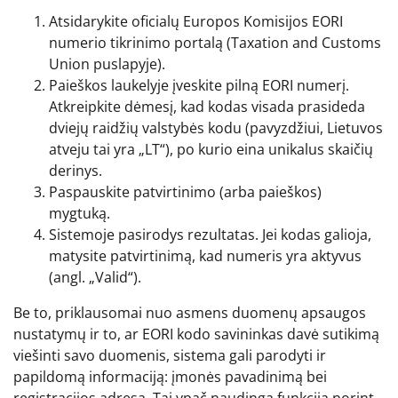
Atsidarykite oficialų Europos Komisijos EORI
numerio tikrinimo portalą (Taxation and Customs
Union puslapyje).
Paieškos laukelyje įveskite pilną EORI numerį.
Atkreipkite dėmesį, kad kodas visada prasideda
dviejų raidžių valstybės kodu (pavyzdžiui, Lietuvos
atveju tai yra „LT“), po kurio eina unikalus skaičių
derinys.
Paspauskite patvirtinimo (arba paieškos)
mygtuką.
Sistemoje pasirodys rezultatas. Jei kodas galioja,
matysite patvirtinimą, kad numeris yra aktyvus
(angl. „Valid“).
Be to, priklausomai nuo asmens duomenų apsaugos
nustatymų ir to, ar EORI kodo savininkas davė sutikimą
viešinti savo duomenis, sistema gali parodyti ir
papildomą informaciją: įmonės pavadinimą bei
registracijos adresą. Tai ypač naudinga funkcija norint