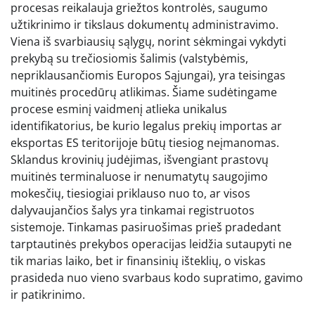
procesas reikalauja griežtos kontrolės, saugumo
užtikrinimo ir tikslaus dokumentų administravimo.
Viena iš svarbiausių sąlygų, norint sėkmingai vykdyti
prekybą su trečiosiomis šalimis (valstybėmis,
nepriklausančiomis Europos Sąjungai), yra teisingas
muitinės procedūrų atlikimas. Šiame sudėtingame
procese esminį vaidmenį atlieka unikalus
identifikatorius, be kurio legalus prekių importas ar
eksportas ES teritorijoje būtų tiesiog neįmanomas.
Sklandus krovinių judėjimas, išvengiant prastovų
muitinės terminaluose ir nenumatytų saugojimo
mokesčių, tiesiogiai priklauso nuo to, ar visos
dalyvaujančios šalys yra tinkamai registruotos
sistemoje. Tinkamas pasiruošimas prieš pradedant
tarptautinės prekybos operacijas leidžia sutaupyti ne
tik marias laiko, bet ir finansinių išteklių, o viskas
prasideda nuo vieno svarbaus kodo supratimo, gavimo
ir patikrinimo.