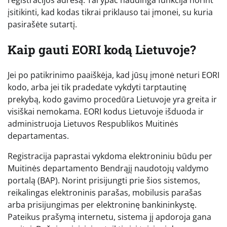
įsitikinti, kad kodas tikrai priklauso tai įmonei, su kuria
pasirašėte sutartį.
Kaip gauti EORI kodą Lietuvoje?
Jei po patikrinimo paaiškėja, kad jūsų įmonė neturi EORI
kodo, arba jei tik pradedate vykdyti tarptautinę
prekybą, kodo gavimo procedūra Lietuvoje yra greita ir
visiškai nemokama. EORI kodus Lietuvoje išduoda ir
administruoja Lietuvos Respublikos Muitinės
departamentas.
Registracija paprastai vykdoma elektroniniu būdu per
Muitinės departamento Bendrąjį naudotojų valdymo
portalą (BAP). Norint prisijungti prie šios sistemos,
reikalingas elektroninis parašas, mobilusis parašas
arba prisijungimas per elektroninę bankininkystę.
Pateikus prašymą internetu, sistema jį apdoroja gana