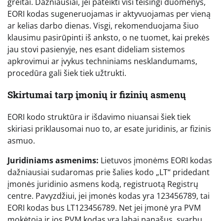
greitai. Dažniausiai, jei pateikti visi teisingi duomenys,
EORI kodas sugeneruojamas ir aktyvuojamas per vieną
ar kelias darbo dienas. Visgi, rekomenduojama šiuo
klausimu pasirūpinti iš anksto, o ne tuomet, kai prekės
jau stovi pasienyje, nes esant dideliam sistemos
apkrovimui ar įvykus techniniams nesklandumams,
procedūra gali šiek tiek užtrukti.
Skirtumai tarp įmonių ir fizinių asmenų
EORI kodo struktūra ir išdavimo niuansai šiek tiek
skiriasi priklausomai nuo to, ar esate juridinis, ar fizinis
asmuo.
Juridiniams asmenims:
Lietuvos įmonėms EORI kodas
dažniausiai sudaromas prie šalies kodo „LT“ pridedant
įmonės juridinio asmens kodą, registruotą Registrų
centre. Pavyzdžiui, jei įmonės kodas yra 123456789, tai
EORI kodas bus LT123456789. Net jei įmonė yra PVM
mokėtoja ir jos PVM kodas yra labai panašus, svarbu