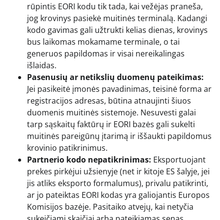
rūpintis EORI kodu tik tada, kai vežėjas praneša,
jog krovinys pasiekė muitinės terminalą. Kadangi
kodo gavimas gali užtrukti kelias dienas, krovinys
bus laikomas mokamame terminale, o tai
generuos papildomas ir visai nereikalingas
išlaidas.
Pasenusių ar netikslių duomenų pateikimas:
Jei pasikeitė įmonės pavadinimas, teisinė forma ar
registracijos adresas, būtina atnaujinti šiuos
duomenis muitinės sistemoje. Nesuvesti galai
tarp sąskaitų faktūrų ir EORI bazės gali sukelti
muitinės pareigūnų įtarimą ir iššaukti papildomus
krovinio patikrinimus.
Partnerio kodo nepatikrinimas:
Eksportuojant
prekes pirkėjui užsienyje (net ir kitoje ES šalyje, jei
jis atliks eksporto formalumus), privalu patikrinti,
ar jo pateiktas EORI kodas yra galiojantis Europos
Komisijos bazėje. Pasitaiko atvejų, kai netyčia
sukeičiami skaičiai arba pateikiamas senas,