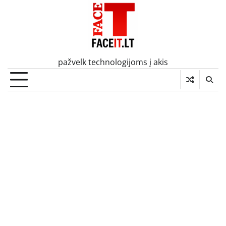
Skip
to
content
pažvelk technologijoms į akis