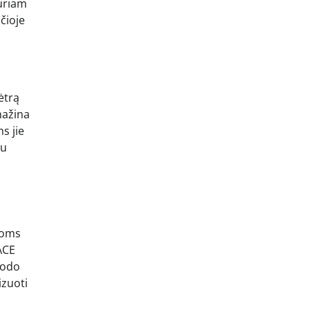
kuriam
čioje
ėtrą
mažina
s jie
iu
rioms
ACE
kodo
izuoti