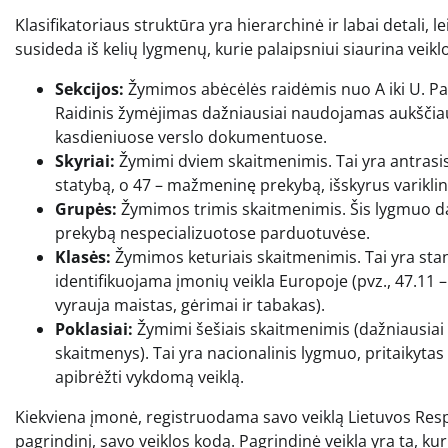
Klasifikatoriaus struktūra yra hierarchinė ir labai detali, lei
susideda iš kelių lygmenų, kurie palaipsniui siaurina veik
Sekcijos:
Žymimos abėcėlės raidėmis nuo A iki U. Pav
Raidinis žymėjimas dažniausiai naudojamas aukščiaus
kasdieniuose verslo dokumentuose.
Skyriai:
Žymimi dviem skaitmenimis. Tai yra antrasis
statybą, o 47 – mažmeninę prekybą, išskyrus varikli
Grupės:
Žymimos trimis skaitmenimis. Šis lygmuo da
prekybą nespecializuotose parduotuvėse.
Klasės:
Žymimos keturiais skaitmenimis. Tai yra sta
identifikuojama įmonių veikla Europoje (pvz., 47.1
vyrauja maistas, gėrimai ir tabakas).
Poklasiai:
Žymimi šešiais skaitmenimis (dažniausiai s
skaitmenys). Tai yra nacionalinis lygmuo, pritaikytas 
apibrėžti vykdomą veiklą.
Kiekviena įmonė, registruodama savo veiklą Lietuvos Respu
pagrindinį, savo veiklos kodą. Pagrindinė veikla yra ta, ku