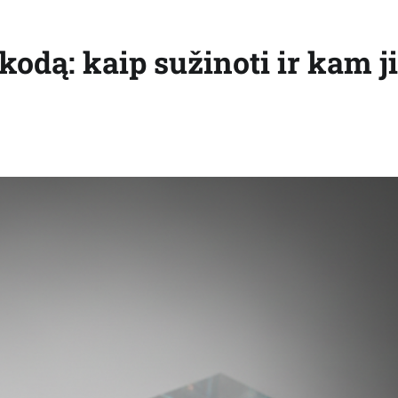
dą: kaip sužinoti ir kam j