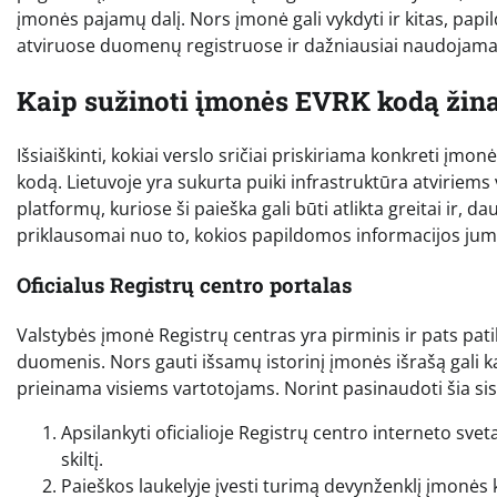
įmonės pajamų dalį. Nors įmonė gali vykdyti ir kitas, pap
atviruose duomenų registruose ir dažniausiai naudojamas a
Kaip sužinoti įmonės EVRK kodą žina
Išsiaiškinti, kokiai verslo sričiai priskiriama konkreti įmo
kodą. Lietuvoje yra sukurta puiki infrastruktūra atviriems
platformų, kuriose ši paieška gali būti atlikta greitai ir, 
priklausomai nuo to, kokios papildomos informacijos jums r
Oficialus Registrų centro portalas
Valstybės įmonė Registrų centras yra pirminis ir pats pati
duomenis. Nors gauti išsamų istorinį įmonės išrašą gali ka
prieinama visiems vartotojams. Norint pasinaudoti šia sis
Apsilankyti oficialioje Registrų centro interneto sveta
skiltį.
Paieškos laukelyje įvesti turimą devynženklį įmonės