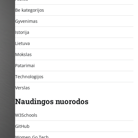
Be kategorijos
Gyvenimas
Istorija
Lietuva
Mokslas
Patarimai
Technologijos
Verslas
Naudingos nuorodos
W3Schools
GitHub
Women Go Tech