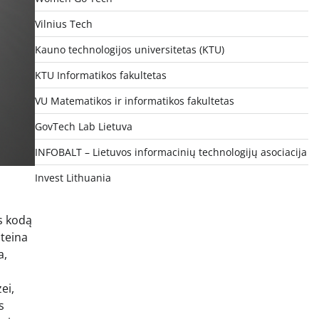
Vilnius Tech
Kauno technologijos universitetas (KTU)
KTU Informatikos fakultetas
VU Matematikos ir informatikos fakultetas
GovTech Lab Lietuva
INFOBALT – Lietuvos informacinių technologijų asociacija
Invest Lithuania
ės kodą
ateina
a,
ei,
s