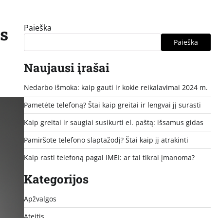
Paieška
is
Paieška
Naujausi įrašai
Nedarbo išmoka: kaip gauti ir kokie reikalavimai 2024 m.
Pametėte telefoną? Štai kaip greitai ir lengvai jį surasti
Kaip greitai ir saugiai susikurti el. paštą: išsamus gidas
Pamiršote telefono slaptažodį? Štai kaip jį atrakinti
Kaip rasti telefoną pagal IMEI: ar tai tikrai įmanoma?
Kategorijos
Apžvalgos
Ateitis