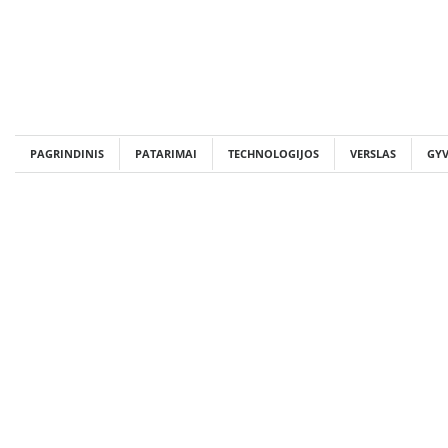
Skip
to
content
PAGRINDINIS
PATARIMAI
TECHNOLOGIJOS
VERSLAS
GY