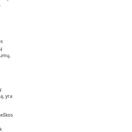
s
ės
gų
alumų,
ų
ą, yra
aieškos
k