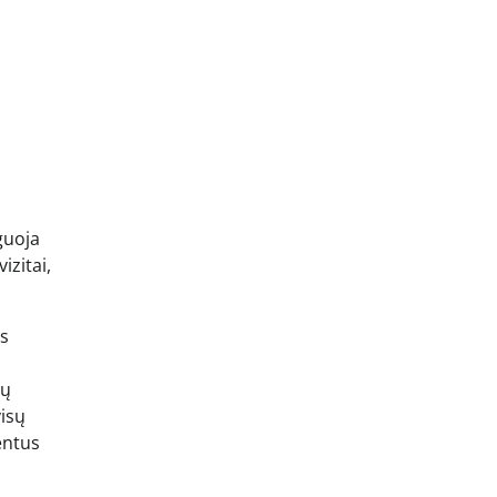
guoja
izitai,
as
ių
isų
entus