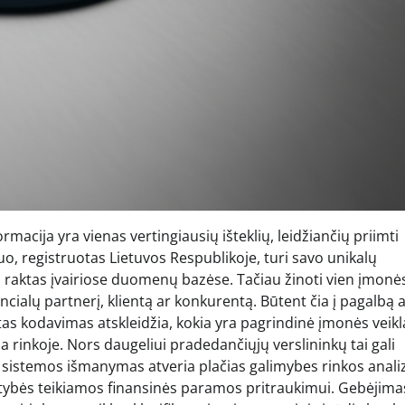
acija yra vienas vertingiausių išteklių, leidžiančių priimti
uo, registruotas Lietuvos Respublikoje, turi savo unikalų
nis raktas įvairiose duomenų bazėse. Tačiau žinoti vien įmon
cialų partnerį, klientą ar konkurentą. Būtent čia į pagalbą 
tas kodavimas atskleidžia, kokia yra pagrindinė įmonės veikl
ia rinkoje. Nors daugeliui pradedančiųjų verslininkų tai gali
s sistemos išmanymas atveria plačias galimybes rinkos analiz
lstybės teikiamos finansinės paramos pritraukimui. Gebėjima