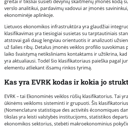
greitai ir tiksliai susieti devynių skaitmenų įmonės kodą s
verslo analitikui, pardavimų vadovui ar įmonės savininkui
ekonominėje aplinkoje.
Lietuvos ekonomikos infrastruktūra yra glaudžiai integruo
klasifikavimas yra tiesiogiai susietas su tarptautiniais sta
atstovai gali daug lengviau orientuotis ir analizuoti užsien
už šalies ribų. Detalus įmonės veiklos profilio suvokim
laiko švaistymą netiksliniams kontaktams ir užtikrina, kad
yra aktualiausi. Todėl šio klasifikatoriaus paieška pagal 
elementu atliekant išsamų rinkos tyrimą.
Kas yra EVRK kodas ir kokia jo struk
EVRK – tai Ekonominės veiklos rūšių klasifikatorius. Tai yr
ūkinėms veikloms sisteminti ir grupuoti. Šis klasifikator
(Nomenclature statistique des activités économiques da
tikslas yra leisti valstybės institucijoms, statistikos dep
ekonomikos sektorius, stebėti makroekonominius pokyčius 