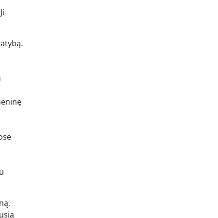
Ji
tatybą.
ų
meninę
ose
au
ną,
usią