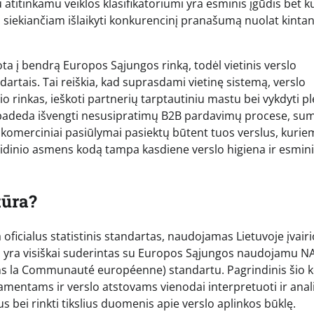
u atitinkamu veiklos klasifikatoriumi yra esminis įgūdis bet 
, siekiančiam išlaikyti konkurencinį pranašumą nuolat kintan
ta į bendrą Europos Sąjungos rinką, todėl vietinis verslo
ndartais. Tai reiškia, kad suprasdami vietinę sistemą, verslo
io rinkas, ieškoti partnerių tarptautiniu mastu bei vykdyti pl
as padeda išvengti nesusipratimų B2B pardavimų procese, su
 komerciniai pasiūlymai pasiektų būtent tuos verslus, kuriem
juridinio asmens kodą tampa kasdiene verslo higiena ir esmin
tūra?
a oficialus statistinis standartas, naudojamas Lietuvoje įvai
ius yra visiškai suderintas su Europos Sąjungos naudojamu N
ns la Communauté européenne) standartu. Pagrindinis šio 
artamentams ir verslo atstovams vienodai interpretuoti ir anal
bei rinkti tikslius duomenis apie verslo aplinkos būklę.