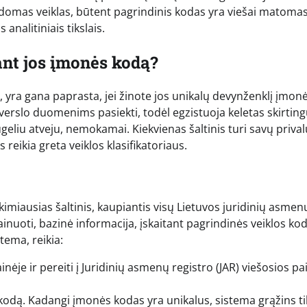
ildomas veiklas, būtent pagrindinis kodas yra viešai matoma
nalitiniais tikslais.
nt jos įmonės kodą?
nė, yra gana paprasta, jei žinote jos unikalų devynženklį įmon
 verslo duomenims pasiekti, todėl egzistuoja keletas skirtin
daugeliu atveju, nemokamai. Kiekvienas šaltinis turi savų priv
eikia greta veiklos klasifikatoriaus.
kimiausias šaltinis, kaupiantis visų Lietuvos juridinių asmen
inuoti, bazinė informacija, įskaitant pagrindinės veiklos kod
tema, reikia:
inėje ir pereiti į Juridinių asmenų registro (JAR) viešosios p
 kodą. Kadangi įmonės kodas yra unikalus, sistema grąžins ti