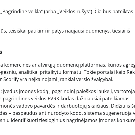
„Pagrindinė veikla“ (arba „Veiklos rūšys“). Čia bus pateiktas
ūs, teisiškai patikimi ir patys naujausi duomenys, tiesiai iš
s
 komercines ar atvirųjų duomenų platformas, kurios agre
esniu, analitikai pritaikytu formatu. Tokie portalai kaip Rekv
r Scorify yra neįkainojami įrankiai verslo žvalgybai.
 įvedus įmonės kodą į pagrindinį paieškos laukelį, vartotoj
se pagrindinės veiklos EVRK kodas dažniausiai pateikiamas
 įmonės vadovo pavardės ir darbuotojų skaičiaus. Didžiulis š
rodas – paspaudus ant nurodyto kodo, sistema sugeneruoja v
rksniu identifikuoti tiesioginius nagrinėjamos įmonės konkur