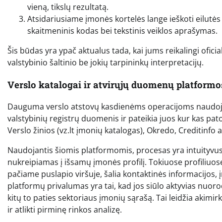
vieną, tikslų rezultatą.
Atsidariusiame įmonės kortelės lange ieškoti eilutės 
skaitmeninis kodas bei tekstinis veiklos aprašymas.
Šis būdas yra ypač aktualus tada, kai jums reikalingi oficial
valstybinio šaltinio be jokių tarpininkų interpretacijų.
Verslo katalogai ir atvirųjų duomenų platformo
Dauguma verslo atstovų kasdienėms operacijoms naudoja
valstybinių registrų duomenis ir pateikia juos kur kas patog
Verslo žinios (vz.lt įmonių katalogas), Okredo, Creditinfo a
Naudojantis šiomis platformomis, procesas yra intuityvus:
nukreipiamas į išsamų įmonės profilį. Tokiuose profiliuo
pačiame puslapio viršuje, šalia kontaktinės informacijos,
platformų privalumas yra tai, kad jos siūlo aktyvias nuo
kitų to paties sektoriaus įmonių sąrašą. Tai leidžia akimi
ir atlikti pirminę rinkos analizę.