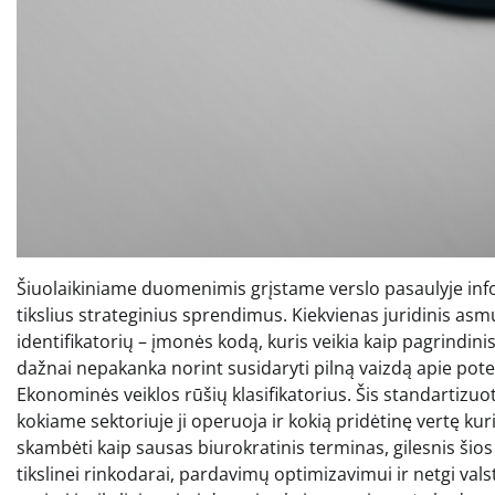
Šiuolaikiniame duomenimis grįstame verslo pasaulyje inform
tikslius strateginius sprendimus. Kiekvienas juridinis asm
identifikatorių – įmonės kodą, kuris veikia kaip pagrindi
dažnai nepakanka norint susidaryti pilną vaizdą apie poten
Ekonominės veiklos rūšių klasifikatorius. Šis standartizuo
kokiame sektoriuje ji operuoja ir kokią pridėtinę vertę kur
skambėti kaip sausas biurokratinis terminas, gilesnis šio
tikslinei rinkodarai, pardavimų optimizavimui ir netgi va