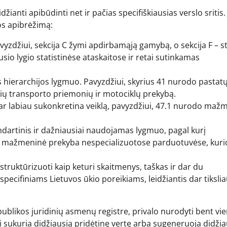
džianti apibūdinti net ir pačias specifiškiausias verslo sritis. 
los apibrėžimą:
yzdžiui, sekcija C žymi apdirbamąją gamybą, o sekcija F – s
io lygio statistinėse ataskaitose ir retai sutinkamas
 hierarchijos lygmuo. Pavyzdžiui, skyrius 41 nurodo pastat
nių transporto priemonių ir motociklų prekybą.
r labiau sukonkretina veiklą, pavyzdžiui, 47.1 nurodo maž
ndartinis ir dažniausiai naudojamas lygmuo, pagal kurį
1 – mažmeninė prekyba nespecializuotose parduotuvėse, kuri
truktūrizuoti kaip keturi skaitmenys, taškas ir dar du
specifiniams Lietuvos ūkio poreikiams, leidžiantis dar tiksli
blikos juridinių asmenų registre, privalo nurodyti bent vie
ri sukuria didžiausią pridėtinę vertę arba sugeneruoja didžia