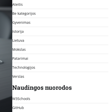
Ateitis
Be kategorijos
Gyvenimas
Istorija
Lietuva
Mokslas
Patarimai
Technologijos
Verslas
Naudingos nuorodos
W3Schools
GitHub