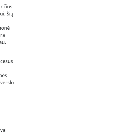
ančius
ui. Šių
įmonė
yra
au,
ocesus
ų
ybės
 verslo
vai