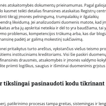
sinės atskaitomybės dokumentų prieinamumas. Pagal galioj
lo kasmet teikti detalias finansines ataskaitas Registrų centr
tinti tikrąjį įmonės pelningumą, trumpalaikių ir ilgalaikių
ei bendrą likvidumą. Jei analizuodami duomenis matote, kad 
itas arba jų apskritai neteikia ir dėl to yra baudžiama, tai 
valdymo problemas, kompetencijos trūkumą arba, kas dar blogi
nansinę padėtį ar galimą mokestinį sukčiavimą.
įmonei pritaikytus turto areštus, vykstančius viešus teismo pr
 kitiems instituciniams kreditoriams. Visi šie paskiri duomen
alų finansinės drausmės, atsakomybės ir įmonės valdymo kok
ite priimti logiškus, saugius ir išimtinai duomenimis grįstus
ir tikslingai pasinaudoti kodu tikrinant
merį, patikrinimo procesas tampa greitas, sistemingas ir leng