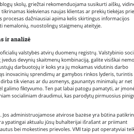
i blogų skolų, griežtai rekomenduojama susikurti aiškų, vidi
i tikrinamas kiekvienas naujas klientas ar prekių tiekėjas pri
 procesas dažniausiai apima kelis skirtingus informacijos
engti nemalonių, nuostolingų staigmenų ateityje.
s ir analizė
oficialių valstybės atvirų duomenų registrų. Valstybinio soci
 įvedus devynių skaitmenų kombinaciją, galite visiškai ne
pdraustųjų darbuotojų ir koks yra jų mokamas vidutinis darbo
esąs inovacinių sprendimų ar gamybos rinkos lyderis, turintis
n dirba tik vienas ar du asmenys, gaunantys minimalų ar net
l galimo fiktyvumo. Ten pat labai patogu pamatyti, ar įmonė
biniam socialiniam draudimui, kas parodytų pirmuosius pinig
). Jos administruojamose atvirose bazėse yra būtina patikrin
a ypatingai aktualu jūsų buhalterijai išrašant ar priimant
rautus bei mokestines prievoles. VMI taip pat operatyviai tei