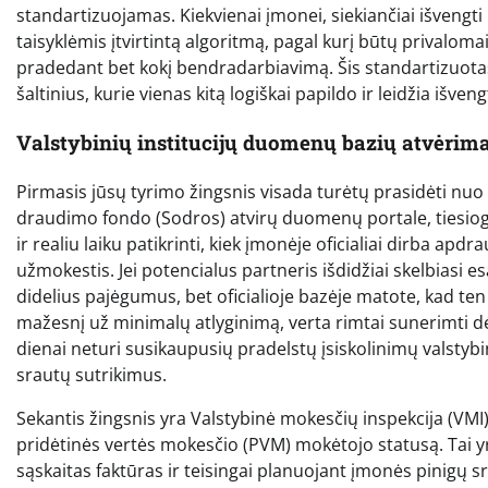
standartizuojamas. Kiekvienai įmonei, siekiančiai išvengt
taisyklėmis įtvirtintą algoritmą, pagal kurį būtų privaloma
pradedant bet kokį bendradarbiavimą. Šis standartizuotas
šaltinius, kurie vienas kitą logiškai papildo ir leidžia išv
Valstybinių institucijų duomenų bazių atvėrima
Pirmasis jūsų tyrimo žingsnis visada turėtų prasidėti nuo 
draudimo fondo (Sodros) atvirų duomenų portale, tiesiog
ir realiu laiku patikrinti, kiek įmonėje oficialiai dirba a
užmokestis. Jei potencialus partneris išdidžiai skelbiasi 
didelius pajėgumus, bet oficialioje bazėje matote, kad te
mažesnį už minimalų atlyginimą, verta rimtai sunerimti dė
dienai neturi susikaupusių pradelstų įsiskolinimų valsty
srautų sutrikimus.
Sekantis žingsnis yra Valstybinė mokesčių inspekcija (VMI
pridėtinės vertės mokesčio (PVM) mokėtojo statusą. Tai yr
sąskaitas faktūras ir teisingai planuojant įmonės pinigų s