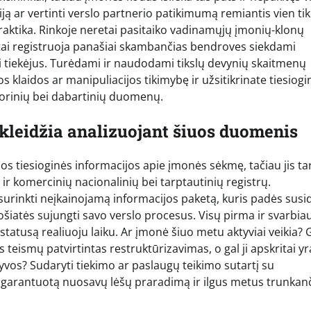
iją ar vertinti verslo partnerio patikimumą remiantis vien tik
praktika. Rinkoje neretai pasitaiko vadinamųjų įmonių-klonų
entai registruoja panašiai skambančias bendroves siekdami
ti tiekėjus. Turėdami ir naudodami tikslų devynių skaitmenų
 klaidos ar manipuliacijos tikimybę ir užsitikrinate tiesiogi
torinių bei dabartinių duomenų.
skleidžia analizuojant šiuos duomenis
os tiesioginės informacijos apie įmonės sėkmę, tačiau jis ta
ų ir komercinių nacionalinių bei tarptautinių registrų.
 surinkti neįkainojamą informacijos paketą, kuris padės susid
uošiatės sujungti savo verslo procesus. Visų pirma ir svarbiau
nį statusą realiuoju laiku. Ar įmonė šiuo metu aktyviai veikia?
s teismų patvirtintas restruktūrizavimas, o gal ji apskritai yr
tyvos? Sudaryti tiekimo ar paslaugų teikimo sutartį su
 garantuotą nuosavų lėšų praradimą ir ilgus metus trunkan