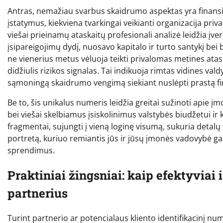
Antras, nemažiau svarbus skaidrumo aspektas yra finan
įstatymus, kiekviena tvarkingai veikianti organizacija priva
viešai prieinamų ataskaitų profesionali analizė leidžia įver
įsipareigojimų dydį, nuosavo kapitalo ir turto santykį b
ne vienerius metus vėluoja teikti privalomas metines ataska
didžiulis rizikos signalas. Tai indikuoja rimtas vidines 
sąmoningą skaidrumo vengimą siekiant nuslėpti prastą fi
Be to, šis unikalus numeris leidžia greitai sužinoti apie 
bei viešai skelbiamus įsiskolinimus valstybės biudžetui ir
fragmentai, sujungti į vieną loginę visumą, sukuria det
portretą, kuriuo remiantis jūs ir jūsų įmonės vadovybė gal
sprendimus.
Praktiniai žingsniai: kaip efektyviai 
partnerius
Turint partnerio ar potencialaus kliento identifikacinį nu