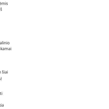
nėmis
eš
alinio
mokamai
 šiai
ų
ti
kia