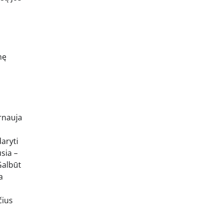
nę
rnauja
aryti
sia –
 Galbūt
a
čius