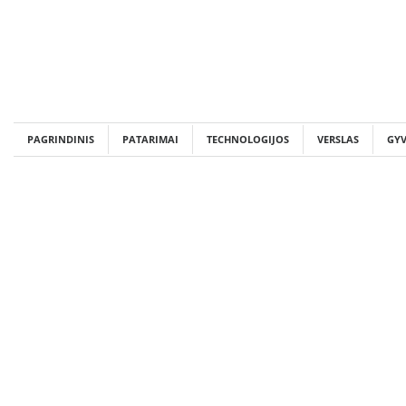
Skip
to
content
PAGRINDINIS
PATARIMAI
TECHNOLOGIJOS
VERSLAS
GY