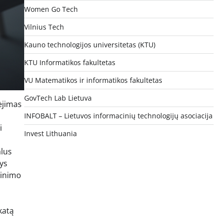
Women Go Tech
Vilnius Tech
Kauno technologijos universitetas (KTU)
KTU Informatikos fakultetas
VU Matematikos ir informatikos fakultetas
GovTech Lab Lietuva
ėjimas
INFOBALT – Lietuvos informacinių technologijų asociacija
i
Invest Lithuania
alus
nys
tinimo
katą