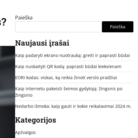
Paieška
s?
Paieška
Naujausi įrašai
Kaip padaryti ekrano nuotrauką: greiti ir paprasti būdai
Kaip nuskaityti QR kodą: paprasti būdai kiekvienam
EORI kodas: viskas, ką reikia žinoti verslo pradžiai
Kaip internetu pakeisti šeimos gydytoją: žingsnis po
žingsnio
Nedarbo išmoka: kaip gauti ir kokie reikalavimai 2024 m.
Kategorijos
Apžvalgos