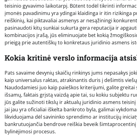
teisinio gyvavimo laikotarpį. Būtent todėl tikrinti informac
įmonės pavadinimu yra ydingai klaidinga ir itin rizikinga 
reiškinių, kai piktavaliai asmenys ar nesąžiningi konkur
pasinaudoti kitų sunkiai sukurta gera reputacija ir apgau
kombinacijos įrašą, jūs eliminuojate bet kokią žmogiškosios
prieigą prie autentiškų to konkretaus juridinio asmens is
Kokia kritinė verslo informacija atsi
Pats savaime devynių skaičių rinkinys jums nepasakys joki
kaip universalus raktas, atrakinantis duris į dešimtis vieš
Naudodamiesi juo kaip paieškos kriterijumi, galite greitai
išsamų, faktais grįstą vaizdą apie tai, su kokiu subjektu r
jūs galite sužinoti tikslų ir aktualų juridinio asmens teisi
jai jau yra oficialiai iškelta bankroto byla, galimai vykdoma
likviduojama dėl savininko sprendimo ar institucijų inicia
bankrutuojančia bendrove reiškia beveik šimtaprocentinį
bylinėjimosi procesus.