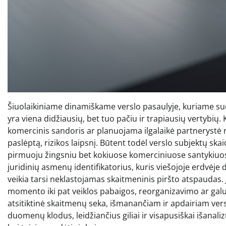
Šiuolaikiniame dinamiškame verslo pasaulyje, kuriame sud
yra viena didžiausių, bet tuo pačiu ir trapiausių vertybių.
komercinis sandoris ar planuojama ilgalaikė partnerystė ne
paslėptą, rizikos laipsnį. Būtent todėl verslo subjektų sk
pirmuoju žingsniu bet kokiuose komerciniuose santykiuose. 
juridinių asmenų identifikatorius, kuris viešojoje erdvėje
veikia tarsi neklastojamas skaitmeninis piršto atspaudas. 
momento iki pat veiklos pabaigos, reorganizavimo ar galuti
atsitiktinė skaitmenų seka, išmanančiam ir apdairiam versli
duomenų klodus, leidžiančius giliai ir visapusiškai išana