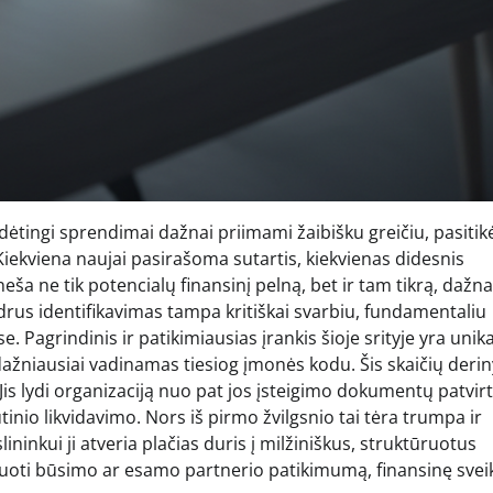
ėtingi sprendimai dažnai priimami žaibišku greičiu, pasitik
 Kiekviena naujai pasirašoma sutartis, kiekvienas didesnis
ša ne tik potencialų finansinį pelną, bet ir tam tikrą, dažna
aidrus identifikavimas tampa kritiškai svarbiu, fundamentaliu
Pagrindinis ir patikimiausias įrankis šioje srityje yra unik
 dažniausiai vadinamas tiesiog įmonės kodu. Šis skaičių deri
Jis lydi organizaciją nuo pat jos įsteigimo dokumentų patvir
nio likvidavimo. Nors iš pirmo žvilgsnio tai tėra trumpa ir
ninkui ji atveria plačias duris į milžiniškus, struktūruotus
lizuoti būsimo ar esamo partnerio patikimumą, finansinę svei