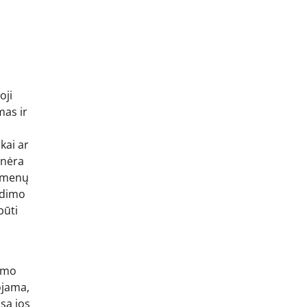
oji
mas ir
kai ar
 nėra
uomenų
udimo
būti
vimo
uojama,
isą jos