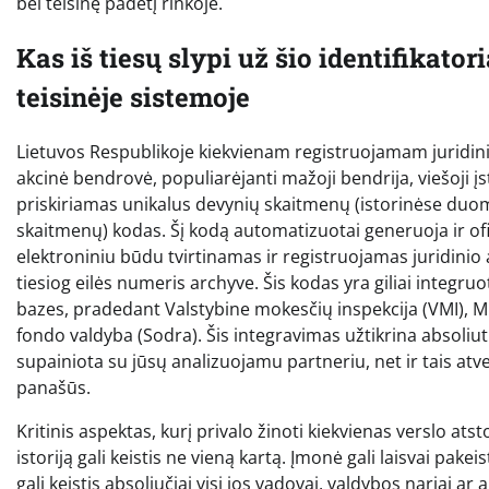
bei teisinę padėtį rinkoje.
Kas iš tiesų slypi už šio identifikato
teisinėje sistemoje
Lietuvos Respublikoje kiekvienam registruojamam juridinia
akcinė bendrovė, populiarėjanti mažoji bendrija, viešoji 
priskiriamas unikalus devynių skaitmenų (istorinėse duo
skaitmenų) kodas. Šį kodą automatizuotai generuoja ir ofici
elektroniniu būdu tvirtinamas ir registruojamas juridinio a
tiesiog eilės numeris archyve. Šis kodas yra giliai integ
bazes, pradedant Valstybine mokesčių inspekcija (VMI), M
fondo valdyba (Sodra). Šis integravimas užtikrina absoliu
supainiota su jūsų analizuojamu partneriu, net ir tais atveja
panašūs.
Kritinis aspektas, kurį privalo žinoti kiekvienas verslo at
istoriją gali keistis ne vieną kartą. Įmonė gali laisvai pak
gali keistis absoliučiai visi jos vadovai, valdybos nariai ar