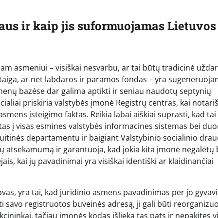
riaus ir kaip jis suformuojamas Lietuvos
m asmeniui – visiškai nesvarbu, ar tai būtų tradicinė uždar
įstaiga, ar net labdaros ir paramos fondas – yra sugeneruoja
menų bazėse dar galima aptikti ir seniau naudotų septynių
aliai priskiria valstybės įmonė Registrų centras, kai notariš
smens įsteigimo faktas. Reikia labai aiškiai suprasti, kad tai
ruotas į visas esmines valstybės informacines sistemas bei d
uitinės departamentu ir baigiant Valstybinio socialinio dra
tų atsekamumą ir garantuoja, kad jokia kita įmonė negalėtų 
is, kai jų pavadinimai yra visiškai identiški ar klaidinančiai
stovas, yra tai, kad juridinio asmens pavadinimas per jo gyva
eisti savo registruotos buveinės adresą, ji gali būti reorganiz
 akcininkai, tačiau įmonės kodas išlieka tas pats ir nepakitęs v