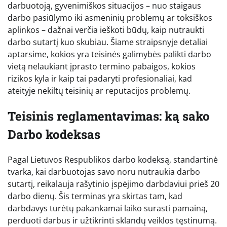
darbuotoją, gyvenimiškos situacijos – nuo staigaus
darbo pasiūlymo iki asmeninių problemų ar toksiškos
aplinkos – dažnai verčia ieškoti būdų, kaip nutraukti
darbo sutartį kuo skubiau. Šiame straipsnyje detaliai
aptarsime, kokios yra teisinės galimybės palikti darbo
vietą nelaukiant įprasto termino pabaigos, kokios
rizikos kyla ir kaip tai padaryti profesionaliai, kad
ateityje nekiltų teisinių ar reputacijos problemų.
Teisinis reglamentavimas: ką sako
Darbo kodeksas
Pagal Lietuvos Respublikos darbo kodeksą, standartinė
tvarka, kai darbuotojas savo noru nutraukia darbo
sutartį, reikalauja rašytinio įspėjimo darbdaviui prieš 20
darbo dienų. Šis terminas yra skirtas tam, kad
darbdavys turėtų pakankamai laiko surasti pamainą,
perduoti darbus ir užtikrinti sklandų veiklos tęstinumą.