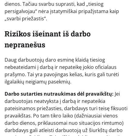
dienos. Tačiau svarbu suprasti, kad „tiesiog
persigalvojau“ nėra įstatymiškai pripažįstama kaip
„svarbi priežastis“.
Rizikos išeinant iš darbo
nepranešus
Daug darbuotojų daro esminę klaidą tiesiog
nebeateidami į darbą ir nepateikę jokio oficialaus
prašymo. Tai yra pavojingas kelias, kuris gali turėti
ilgalaikių neigiamų pasekmių.
Darbo sutarties nutraukimas dėl pravaikštų:
Jei
darbuotojas neatvyksta į darbą ir nepateikia
pateisinamos priežasties, darbdavys turi teisę fiksuoti
pravaikštas. Po tam tikro laiko (dažniausiai vienos
darbo dienos, priklausomai nuo situacijos rimtumo)
darbdavys gali atleisti darbuotoją už šiurkštų darbo