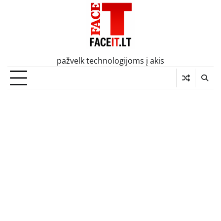
Skip
to
content
pažvelk technologijoms į akis