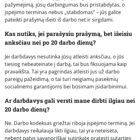
pažymėjimą, jūsų darbingumas bus pristabdytas, o
įspėjimo terminas nebus „stabdomas“ – jūs galite
pateikti prašymą išeiti iš darbo net ir sirgdami.
Kas nutiks, jei parašysiu prašymą, bet išeisiu
anksčiau nei po 20 darbo dienų?
Jei darbdavys nesutinka jūsų atleisti anksčiau, o jūs
tiesiog nebeateinate į darbą, tai bus fiksuojama kaip
pravaikšta. Tai yra pagrindas atleisti jus už darbo
pareigų pažeidimą, o tai turi neigiamų pasekmių
socialinėms garantijoms bei būsimam įsidarbinimui.
Ar darbdavys gali versti mane dirbti ilgiau nei
20 darbo dienų?
Ne. Darbo kodeksas griežtai riboja įspėjimo terminą. Jei
darbdavys reikalauja likti ilgiau, tai yra neteisėta,
nebent patys savanoriškai sutinkate pratęsti sutarties