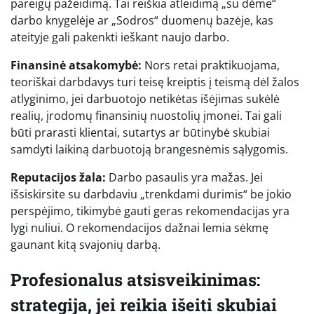
pareigų pažeidimą. Tai reiškia atleidimą „su dėme“
darbo knygelėje ar „Sodros“ duomenų bazėje, kas
ateityje gali pakenkti ieškant naujo darbo.
Finansinė atsakomybė:
Nors retai praktikuojama,
teoriškai darbdavys turi teisę kreiptis į teismą dėl žalos
atlyginimo, jei darbuotojo netikėtas išėjimas sukėlė
realių, įrodomų finansinių nuostolių įmonei. Tai gali
būti prarasti klientai, sutartys ar būtinybė skubiai
samdyti laikiną darbuotoją brangesnėmis sąlygomis.
Reputacijos žala:
Darbo pasaulis yra mažas. Jei
išsiskirsite su darbdaviu „trenkdami durimis“ be jokio
perspėjimo, tikimybė gauti geras rekomendacijas yra
lygi nuliui. O rekomendacijos dažnai lemia sėkmę
gaunant kitą svajonių darbą.
Profesionalus atsisveikinimas:
strategija, jei reikia išeiti skubiai