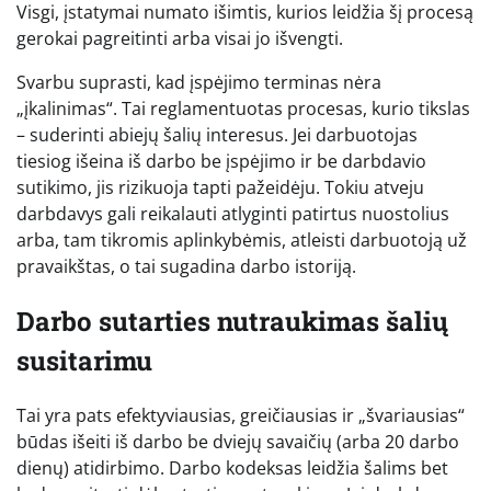
Visgi, įstatymai numato išimtis, kurios leidžia šį procesą
gerokai pagreitinti arba visai jo išvengti.
Svarbu suprasti, kad įspėjimo terminas nėra
„įkalinimas“. Tai reglamentuotas procesas, kurio tikslas
– suderinti abiejų šalių interesus. Jei darbuotojas
tiesiog išeina iš darbo be įspėjimo ir be darbdavio
sutikimo, jis rizikuoja tapti pažeidėju. Tokiu atveju
darbdavys gali reikalauti atlyginti patirtus nuostolius
arba, tam tikromis aplinkybėmis, atleisti darbuotoją už
pravaikštas, o tai sugadina darbo istoriją.
Darbo sutarties nutraukimas šalių
susitarimu
Tai yra pats efektyviausias, greičiausias ir „švariausias“
būdas išeiti iš darbo be dviejų savaičių (arba 20 darbo
dienų) atidirbimo. Darbo kodeksas leidžia šalims bet