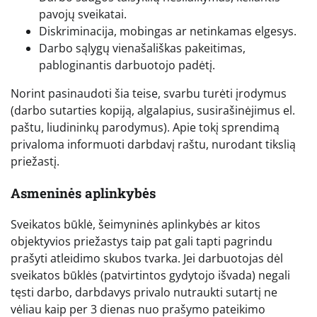
pavojų sveikatai.
Diskriminacija, mobingas ar netinkamas elgesys.
Darbo sąlygų vienašališkas pakeitimas,
pabloginantis darbuotojo padėtį.
Norint pasinaudoti šia teise, svarbu turėti įrodymus
(darbo sutarties kopiją, algalapius, susirašinėjimus el.
paštu, liudininkų parodymus). Apie tokį sprendimą
privaloma informuoti darbdavį raštu, nurodant tikslią
priežastį.
Asmeninės aplinkybės
Sveikatos būklė, šeimyninės aplinkybės ar kitos
objektyvios priežastys taip pat gali tapti pagrindu
prašyti atleidimo skubos tvarka. Jei darbuotojas dėl
sveikatos būklės (patvirtintos gydytojo išvada) negali
tęsti darbo, darbdavys privalo nutraukti sutartį ne
vėliau kaip per 3 dienas nuo prašymo pateikimo