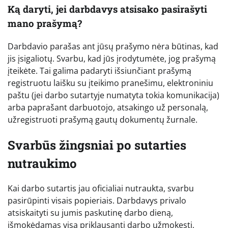
Ką daryti, jei darbdavys atsisako pasirašyti
mano prašymą?
Darbdavio parašas ant jūsų prašymo nėra būtinas, kad
jis įsigaliotų. Svarbu, kad jūs įrodytumėte, jog prašymą
įteikėte. Tai galima padaryti išsiunčiant prašymą
registruotu laišku su įteikimo pranešimu, elektroniniu
paštu (jei darbo sutartyje numatyta tokia komunikacija)
arba paprašant darbuotojo, atsakingo už personalą,
užregistruoti prašymą gautų dokumentų žurnale.
Svarbūs žingsniai po sutarties
nutraukimo
Kai darbo sutartis jau oficialiai nutraukta, svarbu
pasirūpinti visais popieriais. Darbdavys privalo
atsiskaityti su jumis paskutinę darbo dieną,
išmokėdamas visą priklausantį darbo užmokestį,