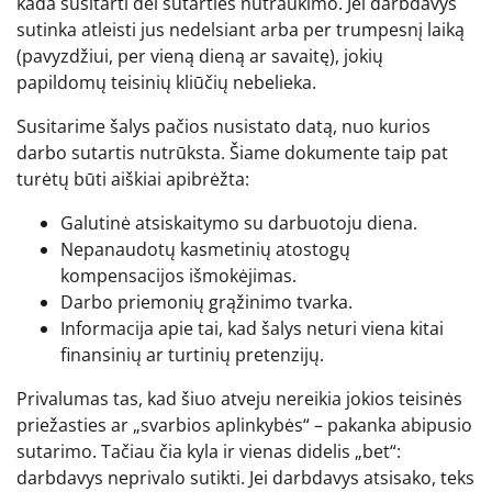
kada susitarti dėl sutarties nutraukimo. Jei darbdavys
sutinka atleisti jus nedelsiant arba per trumpesnį laiką
(pavyzdžiui, per vieną dieną ar savaitę), jokių
papildomų teisinių kliūčių nebelieka.
Susitarime šalys pačios nusistato datą, nuo kurios
darbo sutartis nutrūksta. Šiame dokumente taip pat
turėtų būti aiškiai apibrėžta:
Galutinė atsiskaitymo su darbuotoju diena.
Nepanaudotų kasmetinių atostogų
kompensacijos išmokėjimas.
Darbo priemonių grąžinimo tvarka.
Informacija apie tai, kad šalys neturi viena kitai
finansinių ar turtinių pretenzijų.
Privalumas tas, kad šiuo atveju nereikia jokios teisinės
priežasties ar „svarbios aplinkybės“ – pakanka abipusio
sutarimo. Tačiau čia kyla ir vienas didelis „bet“:
darbdavys neprivalo sutikti. Jei darbdavys atsisako, teks