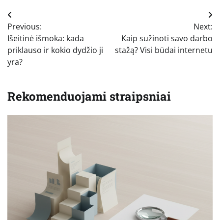
Navigacija
Previous:
Next:
tarp
Išeitinė išmoka: kada
Kaip sužinoti savo darbo
įrašų
priklauso ir kokio dydžio ji
stažą? Visi būdai internetu
yra?
Rekomenduojami straipsniai