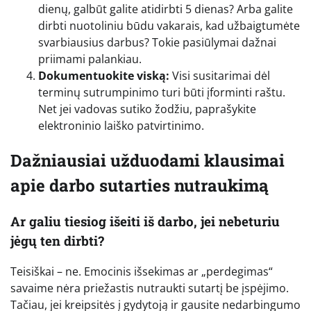
dienų, galbūt galite atidirbti 5 dienas? Arba galite
dirbti nuotoliniu būdu vakarais, kad užbaigtumėte
svarbiausius darbus? Tokie pasiūlymai dažnai
priimami palankiau.
Dokumentuokite viską:
Visi susitarimai dėl
terminų sutrumpinimo turi būti įforminti raštu.
Net jei vadovas sutiko žodžiu, paprašykite
elektroninio laiško patvirtinimo.
Dažniausiai užduodami klausimai
apie darbo sutarties nutraukimą
Ar galiu tiesiog išeiti iš darbo, jei nebeturiu
jėgų ten dirbti?
Teisiškai – ne. Emocinis išsekimas ar „perdegimas“
savaime nėra priežastis nutraukti sutartį be įspėjimo.
Tačiau, jei kreipsitės į gydytoją ir gausite nedarbingumo