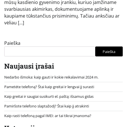
mūsų kasdienio gyvenimo įrankiu, kuriuo įamžiname
svarbiausias akimirkas, dokumentuojame aplinką ir
kaupiame tūkstančius prisiminimų. Tačiau anksčiau ar
vėliau […]
Paieška
Paieška
Naujausi įrašai
Nedarbo išmoka: kaip gauti ir kokie reikalavimai 2024 m.
Pametėte telefoną? Štai kaip greitai ir lengvai jį surasti
Kaip greitai ir saugiai susikurti el. paštą: išsamus gidas
Pamiršote telefono slaptažodį? Štai kaip jį atrakinti
Kaip rasti telefoną pagal IMEI: ar tai tikrai įmanoma?