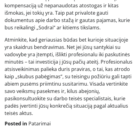
kompensaciją už nepanaudotas atostogas ir kitas
išmokas, jei tokių yra. Taip pat privalote gauti
dokumentus apie darbo stažą ir gautas pajamas, kurie
bus reikalingi „Sodrai“ ar kitiems tikslams.
Atminkite, kad geriausias būdas bet kurioje situacijoje
yra skaidrus bendravimas. Net jei jūsų santykiai su
vadovybe yra įtempti, išlikti profesionalu iki paskutinės
minutės – tai investicija į jūsų pačių ateitį. Profesionalus
atsisveikinimas palieka duris praviras, o tai, kas atrodo
kaip „skubus pabėgimas“, su teisingu požiūriu gali tapti
abiem pusėms priimtinu susitarimu. Visada vertinkite
savo veiksmų pasekmes ir, kilus abejonių,
pasikonsultuokite su darbo teisės specialistais, kurie
padės įvertinti jūsų konkrečią situaciją pagal aktualius
teisės aktus.
Posted in
Patarimai