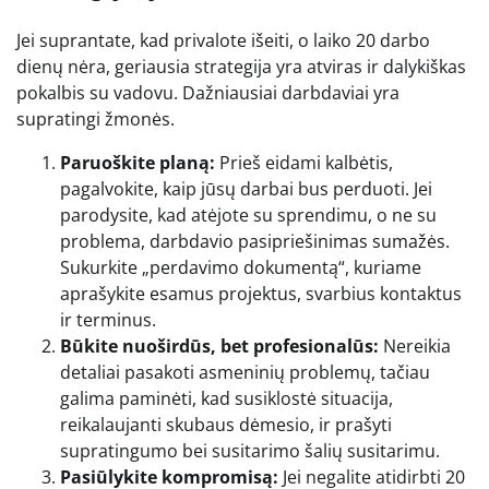
Jei suprantate, kad privalote išeiti, o laiko 20 darbo
dienų nėra, geriausia strategija yra atviras ir dalykiškas
pokalbis su vadovu. Dažniausiai darbdaviai yra
supratingi žmonės.
Paruoškite planą:
Prieš eidami kalbėtis,
pagalvokite, kaip jūsų darbai bus perduoti. Jei
parodysite, kad atėjote su sprendimu, o ne su
problema, darbdavio pasipriešinimas sumažės.
Sukurkite „perdavimo dokumentą“, kuriame
aprašykite esamus projektus, svarbius kontaktus
ir terminus.
Būkite nuoširdūs, bet profesionalūs:
Nereikia
detaliai pasakoti asmeninių problemų, tačiau
galima paminėti, kad susiklostė situacija,
reikalaujanti skubaus dėmesio, ir prašyti
supratingumo bei susitarimo šalių susitarimu.
Pasiūlykite kompromisą:
Jei negalite atidirbti 20