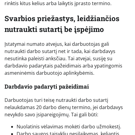
rinktis kitus kelius arba laikytis įprasto termino.
Svarbios priežastys, leidžiančios
nutraukti sutartį be įspėjimo
Įstatymai numato atvejus, kai darbuotojas gali
nutraukti darbo sutartį net ir tada, kai darbdavys
nesutinka paleisti anksčiau. Tai atvejai, susiję su
darbdavio padarytais pažeidimais arba ypatingomis
asmeninėmis darbuotojo aplinkybėmis.
Darbdavio padaryti pažeidimai
Darbuotojas turi teisę nutraukti darbo sutartį
nelaukdamas 20 darbo dienų termino, jei darbdavys
nevykdo savo įsipareigojimų. Tai gali būti:
Nuolatinis vėlavimas mokėti darbo užmokestį.
Darbo saugos taisyklių nesilaikymas, keliantis