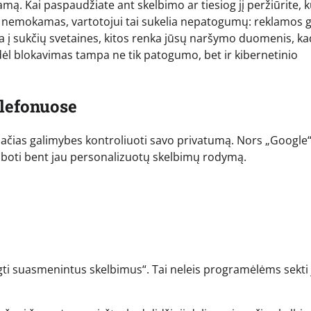
mą. Kai paspaudžiate ant skelbimo ar tiesiog jį peržiūrite, k
as nemokamas, vartotojui tai sukelia nepatogumų: reklamos g
eda į sukčių svetaines, kitos renka jūsų naršymo duomenis, ka
dėl blokavimas tampa ne tik patogumo, bet ir kibernetinio
lefonuose
lačias galimybes kontroliuoti savo privatumą. Nors „Google
priboti bent jau personalizuotų skelbimų rodymą.
jungti suasmenintus skelbimus“. Tai neleis programėlėms sekti