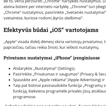
Be to, verta peržiūrėti „Chrome“ naršyklės nustatymus. D
ateina būtent per interneto naršyklę. „Chrome“ turi įdiegtą 
„Chrome“ nustatymus, pasirinkite „Svetainės nustatymai“,
svetainėse, kuriose rodomi įkyrūs skelbimai“.
Efektyvūs būdai „iOS“ vartotojams
„Apple“ visada didelį dėmesį skiria vartotojų privatumui,
paprasčiau, tačiau reikia žinoti, kur ieškoti nustatymų.
Privatumo nustatymai „iPhone“ įrenginiuose
Atidarykite „Nustatymai“ (Settings).
Pasirinkite „Privatumas ir saugumas“ (Privacy & Secu
Spauskite ant „Apple reklama“ (Apple Advertising) ir
Taip pat būtinai pasinaudokite funkcija „Programų st
funkciją, kiekviena programėlė privalės jūsų atsiklausti
programose.