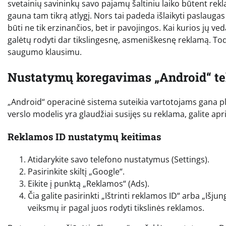
svetainių savininkų savo pajamų šaltiniu laiko būtent rekla
gauna tam tikrą atlygį. Nors tai padeda išlaikyti paslaug
būti ne tik erzinančios, bet ir pavojingos. Kai kurios jų v
galėtų rodyti dar tikslingesnę, asmeniškesnę reklamą. To
saugumo klausimu.
Nustatymų koregavimas „Android“ te
„Android“ operacinė sistema suteikia vartotojams gana p
verslo modelis yra glaudžiai susijęs su reklama, galite a
Reklamos ID nustatymų keitimas
Atidarykite savo telefono nustatymus (Settings).
Pasirinkite skiltį „Google“.
Eikite į punktą „Reklamos“ (Ads).
Čia galite pasirinkti „Ištrinti reklamos ID“ arba „Iš
veiksmų ir pagal juos rodyti tikslinės reklamos.