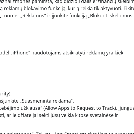
ažnai žmonės pamiršta, kad didžioji dalis erzinančių skelbi
reklamų blokavimo funkciją, kurią reikia tik aktyvuoti. Eikite
 tuomet „Reklamos“ ir įjunkite funkciją „Blokuoti skelbimus
 todėl „iPhone“ naudotojams atsikratyti reklamų yra kiek
rity).
 išjunkite „Suasmeninta reklama“.
ebėjimo užklausa“ (Allow Apps to Request to Track). Įjungus
, ar leidžiate jai sekti jūsų veiklą kitose svetainėse ir