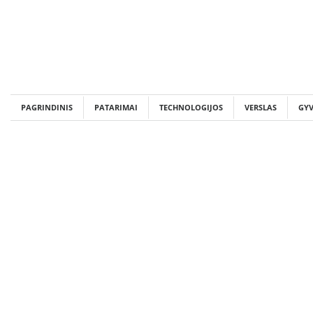
Skip
to
content
PAGRINDINIS
PATARIMAI
TECHNOLOGIJOS
VERSLAS
GY