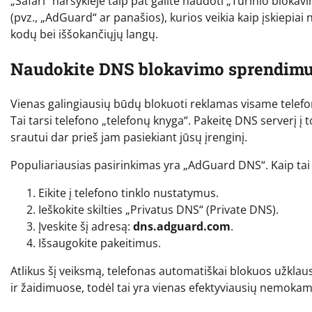
„Safari“ naršyklėje taip pat galite naudoti „Turinio blok
(pvz., „AdGuard“ ar panašios), kurios veikia kaip įskiepiai
kodų bei iššokančiųjų langų.
Naudokite DNS blokavimo sprendim
Vienas galingiausių būdų blokuoti reklamas visame telefo
Tai tarsi telefono „telefonų knyga“. Pakeitę DNS serverį į to
srautui dar prieš jam pasiekiant jūsų įrenginį.
Populiariausias pasirinkimas yra „AdGuard DNS“. Kaip tai 
Eikite į telefono tinklo nustatymus.
Ieškokite skilties „Privatus DNS“ (Private DNS).
Įveskite šį adresą:
dns.adguard.com
.
Išsaugokite pakeitimus.
Atlikus šį veiksmą, telefonas automatiškai blokuos užklaus
ir žaidimuose, todėl tai yra vienas efektyviausių nemok