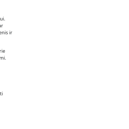
ui.
ar
nis ir
rie
mi.
a
ti