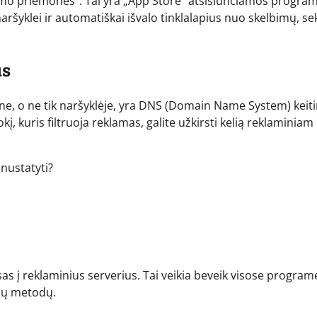
avimo priemones“. Tai yra „App Store“ atsisiunčiamos progra
 naršyklei ir automatiškai išvalo tinklalapius nuo skelbimų, s
us
ne, o ne tik naršyklėje, yra DNS (Domain Name System) keit
kį, kuris filtruoja reklamas, galite užkirsti kelią reklaminiam
nustatyti?
as į reklaminius serverius. Tai veikia beveik visose program
amų metodų.