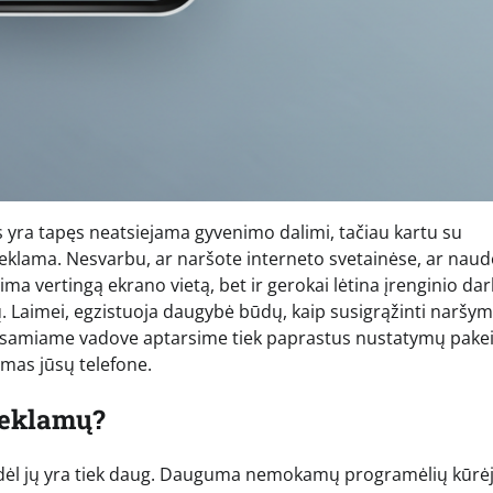
 yra tapęs neatsiejama gyvenimo dalimi, tačiau kartu su
reklama. Nesvarbu, ar naršote interneto svetainėse, ar naud
 vertingą ekrano vietą, bet ir gerokai lėtina įrenginio dar
ų. Laimei, egzistuoja daugybė būdų, kaip susigrąžinti naršy
išsamiame vadove aptarsime tiek paprastus nustatymų pake
mas jūsų telefone.
reklamų?
odėl jų yra tiek daug. Dauguma nemokamų programėlių kūrėj