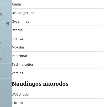
Ateitis
Be kategorijos
Gyvenimas
Istorija
Lietuva
Mokslas
Patarimai
Technologijos
Verslas
Naudingos nuorodos
W3Schools
GitHub