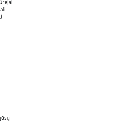
ūrėjai
ali
d
“
 jūsų