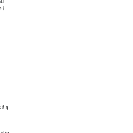
mų
 į
 šią