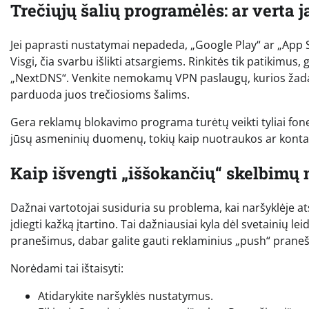
Trečiųjų šalių programėlės: ar verta j
Jei paprasti nustatymai nepadeda, „Google Play“ ar „App 
Visgi, čia svarbu išlikti atsargiems. Rinkitės tik patikimus
„NextDNS“. Venkite nemokamų VPN paslaugų, kurios žada 
parduoda juos trečiosioms šalims.
Gera reklamų blokavimo programa turėtų veikti tyliai fone,
jūsų asmeninių duomenų, tokių kaip nuotraukos ar kontakt
Kaip išvengti „iššokančių“ skelbimų 
Dažnai vartotojai susiduria su problema, kai naršyklėje a
įdiegti kažką įtartino. Tai dažniausiai kyla dėl svetainių le
pranešimus, dabar galite gauti reklaminius „push“ praneši
Norėdami tai ištaisyti:
Atidarykite naršyklės nustatymus.