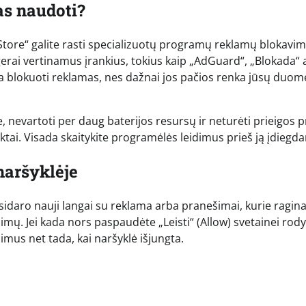
as naudoti?
Store“ galite rasti specializuotų programų reklamų blokavim
, gerai vertinamus įrankius, tokius kaip „AdGuard“, „Blokada“ 
blokuoti reklamas, nes dažnai jos pačios renka jūsų duome
 nevartoti per daug baterijos resursų ir neturėti prieigos p
ai. Visada skaitykite programėlės leidimus prieš ją įdiegda
naršyklėje
tsidaro nauji langai su reklama arba pranešimai, kurie ragin
idimų. Jei kada nors paspaudėte „Leisti“ (Allow) svetainei rody
mus net tada, kai naršyklė išjungta.