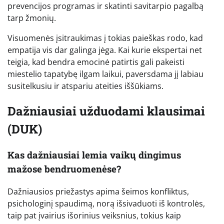
prevencijos programas ir skatinti savitarpio pagalbą
tarp žmonių.
Visuomenės įsitraukimas į tokias paieškas rodo, kad
empatija vis dar galinga jėga. Kai kurie ekspertai net
teigia, kad bendra emocinė patirtis gali pakeisti
miestelio tapatybę ilgam laikui, paversdama jį labiau
susitelkusiu ir atspariu ateities iššūkiams.
Dažniausiai užduodami klausimai
(DUK)
Kas dažniausiai lemia vaikų dingimus
mažose bendruomenėse?
Dažniausios priežastys apima šeimos konfliktus,
psichologinį spaudimą, norą išsivaduoti iš kontrolės,
taip pat įvairius išorinius veiksnius, tokius kaip