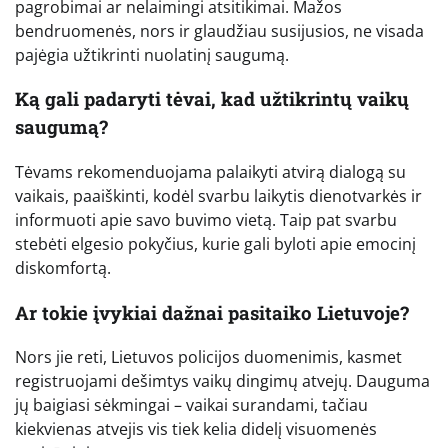
pagrobimai ar nelaimingi atsitikimai. Mažos
bendruomenės, nors ir glaudžiau susijusios, ne visada
pajėgia užtikrinti nuolatinį saugumą.
Ką gali padaryti tėvai, kad užtikrintų vaikų
saugumą?
Tėvams rekomenduojama palaikyti atvirą dialogą su
vaikais, paaiškinti, kodėl svarbu laikytis dienotvarkės ir
informuoti apie savo buvimo vietą. Taip pat svarbu
stebėti elgesio pokyčius, kurie gali byloti apie emocinį
diskomfortą.
Ar tokie įvykiai dažnai pasitaiko Lietuvoje?
Nors jie reti, Lietuvos policijos duomenimis, kasmet
registruojami dešimtys vaikų dingimų atvejų. Dauguma
jų baigiasi sėkmingai – vaikai surandami, tačiau
kiekvienas atvejis vis tiek kelia didelį visuomenės