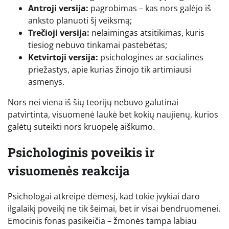
Antroji versija:
pagrobimas – kas nors galėjo iš
anksto planuoti šį veiksmą;
Trečioji versija:
nelaimingas atsitikimas, kuris
tiesiog nebuvo tinkamai pastebėtas;
Ketvirtoji versija:
psichologinės ar socialinės
priežastys, apie kurias žinojo tik artimiausi
asmenys.
Nors nei viena iš šių teorijų nebuvo galutinai
patvirtinta, visuomenė laukė bet kokių naujienų, kurios
galėtų suteikti nors kruopelę aiškumo.
Psichologinis poveikis ir
visuomenės reakcija
Psichologai atkreipė dėmesį, kad tokie įvykiai daro
ilgalaikį poveikį ne tik šeimai, bet ir visai bendruomenei.
Emocinis fonas pasikeičia – žmonės tampa labiau