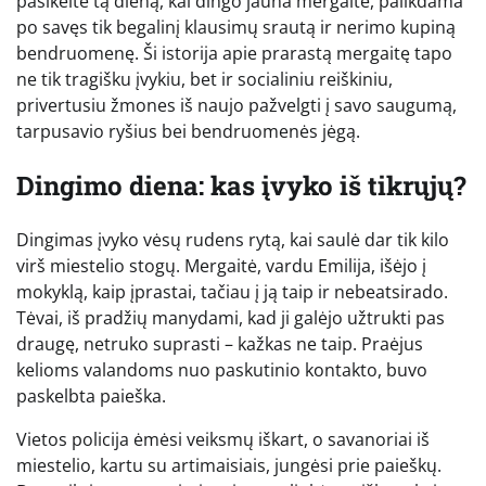
pasikeitė tą dieną, kai dingo jauna mergaitė, palikdama
po savęs tik begalinį klausimų srautą ir nerimo kupiną
bendruomenę. Ši istorija apie prarastą mergaitę tapo
ne tik tragišku įvykiu, bet ir socialiniu reiškiniu,
privertusiu žmones iš naujo pažvelgti į savo saugumą,
tarpusavio ryšius bei bendruomenės jėgą.
Dingimo diena: kas įvyko iš tikrųjų?
Dingimas įvyko vėsų rudens rytą, kai saulė dar tik kilo
virš miestelio stogų. Mergaitė, vardu Emilija, išėjo į
mokyklą, kaip įprastai, tačiau į ją taip ir nebeatsirado.
Tėvai, iš pradžių manydami, kad ji galėjo užtrukti pas
draugę, netruko suprasti – kažkas ne taip. Praėjus
kelioms valandoms nuo paskutinio kontakto, buvo
paskelbta paieška.
Vietos policija ėmėsi veiksmų iškart, o savanoriai iš
miestelio, kartu su artimaisiais, jungėsi prie paieškų.