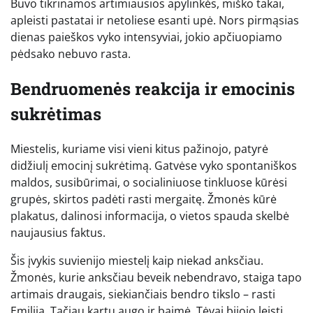
Buvo tikrinamos artimiausios apylinkės, miško takai,
apleisti pastatai ir netoliese esanti upė. Nors pirmąsias
dienas paieškos vyko intensyviai, jokio apčiuopiamo
pėdsako nebuvo rasta.
Bendruomenės reakcija ir emocinis
sukrėtimas
Miestelis, kuriame visi vieni kitus pažinojo, patyrė
didžiulį emocinį sukrėtimą. Gatvėse vyko spontaniškos
maldos, susibūrimai, o socialiniuose tinkluose kūrėsi
grupės, skirtos padėti rasti mergaitę. Žmonės kūrė
plakatus, dalinosi informacija, o vietos spauda skelbė
naujausius faktus.
Šis įvykis suvienijo miestelį kaip niekad anksčiau.
Žmonės, kurie anksčiau beveik nebendravo, staiga tapo
artimais draugais, siekiančiais bendro tikslo – rasti
Emiliją. Tačiau kartu augo ir baimė. Tėvai bijojo leisti