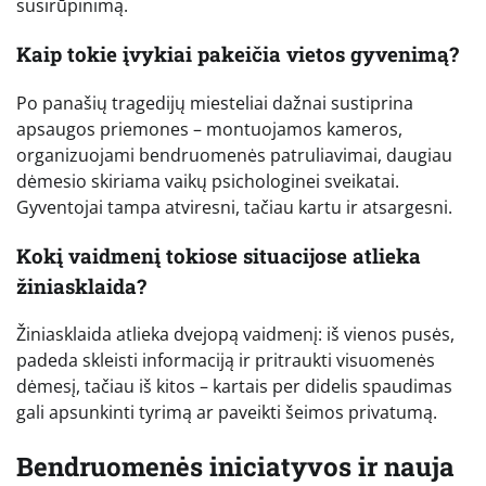
susirūpinimą.
Kaip tokie įvykiai pakeičia vietos gyvenimą?
Po panašių tragedijų miesteliai dažnai sustiprina
apsaugos priemones – montuojamos kameros,
organizuojami bendruomenės patruliavimai, daugiau
dėmesio skiriama vaikų psichologinei sveikatai.
Gyventojai tampa atviresni, tačiau kartu ir atsargesni.
Kokį vaidmenį tokiose situacijose atlieka
žiniasklaida?
Žiniasklaida atlieka dvejopą vaidmenį: iš vienos pusės,
padeda skleisti informaciją ir pritraukti visuomenės
dėmesį, tačiau iš kitos – kartais per didelis spaudimas
gali apsunkinti tyrimą ar paveikti šeimos privatumą.
Bendruomenės iniciatyvos ir nauja