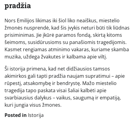
pradžia
Nors Emilijos likimas iki šiol liko neaiškus, miestelio
žmonės nusprendė, kad šis įvykis neturi būti tik liūdnas
prisiminimas. Jie įkūrė paramos fondą, skirtą kitoms
šeimoms, susidūrusioms su panašiomis tragedijomis.
Kasmet rengiamas atminimo vakaras, kuriame skamba
muzika, uždega žvakutes ir kalbama apie viltį.
Ši istorija primena, kad net didžiausios tamsos
akimirkos gali tapti pradžia naujam supratimui – apie
rūpestį, atsakomybę ir bendrystę. Mažo miestelio
tragedija tapo paskata visai šaliai kalbėti apie
svarbiausius dalykus – vaikus, saugumą ir empatiją,
kuri jungia visus žmones.
Posted in
Istorija