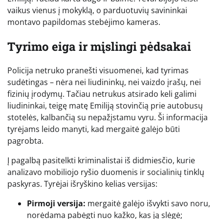
vaikus vienus į mokyklą, o parduotuvių savininkai
montavo papildomas stebėjimo kameras.
Tyrimo eiga ir mįslingi pėdsakai
Policija netruko pranešti visuomenei, kad tyrimas
sudėtingas – nėra nei liudininkų, nei vaizdo įrašų, nei
fizinių įrodymų. Tačiau netrukus atsirado keli galimi
liudininkai, teigę matę Emiliją stovinčią prie autobusų
stotelės, kalbančią su nepažįstamu vyru. Ši informacija
tyrėjams leido manyti, kad mergaitė galėjo būti
pagrobta.
Į pagalbą pasitelkti kriminalistai iš didmiesčio, kurie
analizavo mobiliojo ryšio duomenis ir socialinių tinklų
paskyras. Tyrėjai išryškino kelias versijas:
Pirmoji versija:
mergaitė galėjo išvykti savo noru,
norėdama pabėgti nuo kažko, kas ją slėgė;