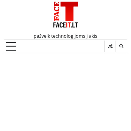
Skip
to
content
pažvelk technologijoms į akis