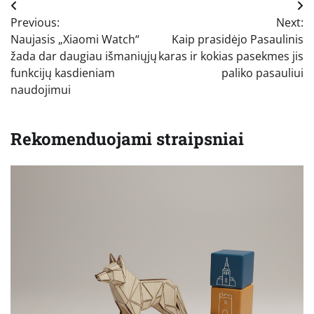
Navigacija
Previous:
Next:
tarp
Naujasis „Xiaomi Watch“
Kaip prasidėjo Pasaulinis
įrašų
žada dar daugiau išmaniųjų
karas ir kokias pasekmes jis
funkcijų kasdieniam
paliko pasauliui
naudojimui
Rekomenduojami straipsniai