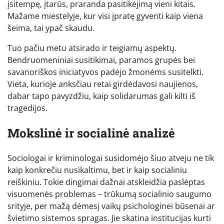
įsitempę, įtarūs, praranda pasitikėjimą vieni kitais.
Mažame miestelyje, kur visi įpratę gyventi kaip viena
šeima, tai ypač skaudu.
Tuo pačiu metu atsirado ir teigiamų aspektų.
Bendruomeniniai susitikimai, paramos grupės bei
savanoriškos iniciatyvos padėjo žmonėms susitelkti.
Vieta, kurioje anksčiau retai girdėdavosi naujienos,
dabar tapo pavyzdžiu, kaip solidarumas gali kilti iš
tragedijos.
Mokslinė ir socialinė analizė
Sociologai ir kriminologai susidomėjo šiuo atveju ne tik
kaip konkrečiu nusikaltimu, bet ir kaip socialiniu
reiškiniu. Tokie dingimai dažnai atskleidžia paslėptas
visuomenės problemas – trūkumą socialinio saugumo
srityje, per mažą dėmesį vaikų psichologinei būsenai ar
švietimo sistemos spragas. Jie skatina institucijas kurti