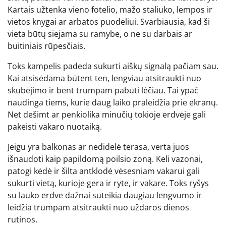
Kartais užtenka vieno fotelio, mažo staliuko, lempos ir
vietos knygai ar arbatos puodeliui. Svarbiausia, kad ši
vieta būtų siejama su ramybe, o ne su darbais ar
buitiniais rūpesčiais.
Toks kampelis padeda sukurti aiškų signalą pačiam sau.
Kai atsisėdama būtent ten, lengviau atsitraukti nuo
skubėjimo ir bent trumpam pabūti lėčiau. Tai ypač
naudinga tiems, kurie daug laiko praleidžia prie ekranų.
Net dešimt ar penkiolika minučių tokioje erdvėje gali
pakeisti vakaro nuotaiką.
Jeigu yra balkonas ar nedidelė terasa, verta juos
išnaudoti kaip papildomą poilsio zoną. Keli vazonai,
patogi kėdė ir šilta antklodė vėsesniam vakarui gali
sukurti vietą, kurioje gera ir ryte, ir vakare. Toks ryšys
su lauko erdve dažnai suteikia daugiau lengvumo ir
leidžia trumpam atsitraukti nuo uždaros dienos
rutinos.