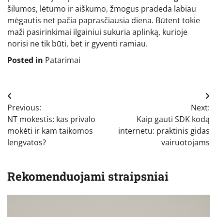
šilumos, lėtumo ir aiškumo, žmogus pradeda labiau
mėgautis net pačia paprasčiausia diena. Būtent tokie
maži pasirinkimai ilgainiui sukuria aplinką, kurioje
norisi ne tik būti, bet ir gyventi ramiau.
Posted in
Patarimai
Navigacija
Previous:
Next:
tarp
NT mokestis: kas privalo
Kaip gauti SDK kodą
įrašų
mokėti ir kam taikomos
internetu: praktinis gidas
lengvatos?
vairuotojams
Rekomenduojami straipsniai