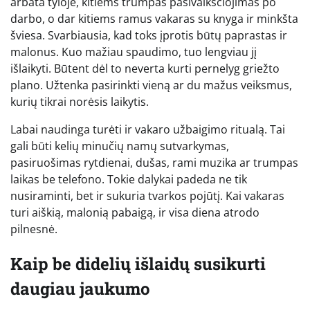
arbata tyloje, kitiems trumpas pasivaikščiojimas po
darbo, o dar kitiems ramus vakaras su knyga ir minkšta
šviesa. Svarbiausia, kad toks įprotis būtų paprastas ir
malonus. Kuo mažiau spaudimo, tuo lengviau jį
išlaikyti. Būtent dėl to neverta kurti pernelyg griežto
plano. Užtenka pasirinkti vieną ar du mažus veiksmus,
kurių tikrai norėsis laikytis.
Labai naudinga turėti ir vakaro užbaigimo ritualą. Tai
gali būti kelių minučių namų sutvarkymas,
pasiruošimas rytdienai, dušas, rami muzika ar trumpas
laikas be telefono. Tokie dalykai padeda ne tik
nusiraminti, bet ir sukuria tvarkos pojūtį. Kai vakaras
turi aiškią, malonią pabaigą, ir visa diena atrodo
pilnesnė.
Kaip be didelių išlaidų susikurti
daugiau jaukumo