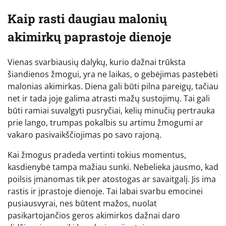
Kaip rasti daugiau malonių
akimirkų paprastoje dienoje
Vienas svarbiausių dalykų, kurio dažnai trūksta
šiandienos žmogui, yra ne laikas, o gebėjimas pastebėti
malonias akimirkas. Diena gali būti pilna pareigų, tačiau
net ir tada joje galima atrasti mažų sustojimų. Tai gali
būti ramiai suvalgyti pusryčiai, kelių minučių pertrauka
prie lango, trumpas pokalbis su artimu žmogumi ar
vakaro pasivaikščiojimas po savo rajoną.
Kai žmogus pradeda vertinti tokius momentus,
kasdienybė tampa mažiau sunki. Nebelieka jausmo, kad
poilsis įmanomas tik per atostogas ar savaitgalį. Jis ima
rastis ir įprastoje dienoje. Tai labai svarbu emocinei
pusiausvyrai, nes būtent mažos, nuolat
pasikartojančios geros akimirkos dažnai daro