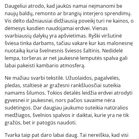
Daugeliui atrodo, kad jaukūs namai neįmanomi be
naujų baldų, remonto ar brangių interjero sprendimų.
Vis dėlto dažniausiai didžiausią poveikį turi ne kainos, o
dėmesys kasdien naudojamai erdvei. Vienas
svarbiausių dalykų yra apšvietimas. Ryški viršutinė
šviesa tinka darbams, tačiau vakare kur kas malonesnę
nuotaiką kuria švelnesnis šviesos šaltinis. Nedidelė
lempa, toršeras ar net jaukesnė lemputės spalva gali
labai pakeisti kambario atmosferą.
Ne mažiau svarbi tekstilė. Užuolaidos, pagalvėlės,
pledas, staltiesė ar gražesni rankšluosčiai suteikia
namams šilumos. Tokios detalės leidžia erdvei atrodyti
gyvesnei ir jaukesnei, nors pačios savaime nėra
sudėtingos. Dar daugiau jaukumo suteikia natūralios
medžiagos, švelnios spalvos ir daiktai, kurie yra ne tik
gražūs, bet ir patogūs naudoti.
Tvarka taip pat daro labai daug. Tai nereiškia, kad visi