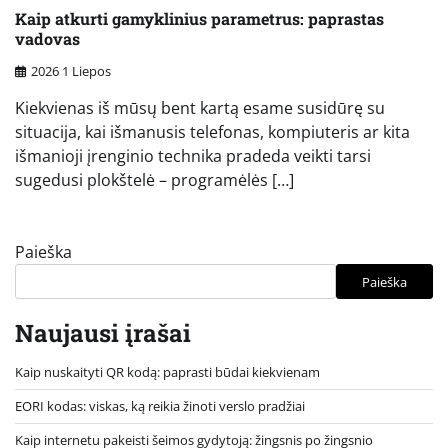
Kaip atkurti gamyklinius parametrus: paprastas
vadovas
2026 1 Liepos
Kiekvienas iš mūsų bent kartą esame susidūrę su
situacija, kai išmanusis telefonas, kompiuteris ar kita
išmanioji įrenginio technika pradeda veikti tarsi
sugedusi plokštelė – programėlės […]
Paieška
Paieška
Naujausi įrašai
Kaip nuskaityti QR kodą: paprasti būdai kiekvienam
EORI kodas: viskas, ką reikia žinoti verslo pradžiai
Kaip internetu pakeisti šeimos gydytoją: žingsnis po žingsnio