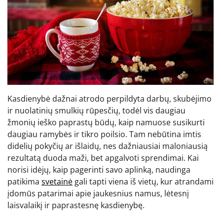
Kasdienybė dažnai atrodo perpildyta darbų, skubėjimo
ir nuolatinių smulkių rūpesčių, todėl vis daugiau
žmonių ieško paprastų būdų, kaip namuose susikurti
daugiau ramybės ir tikro poilsio. Tam nebūtina imtis
didelių pokyčių ar išlaidų, nes dažniausiai maloniausią
rezultatą duoda maži, bet apgalvoti sprendimai. Kai
norisi idėjų, kaip pagerinti savo aplinką, naudinga
patikima
svetainė
gali tapti viena iš vietų, kur atrandami
įdomūs patarimai apie jaukesnius namus, lėtesnį
laisvalaikį ir paprastesnę kasdienybę.