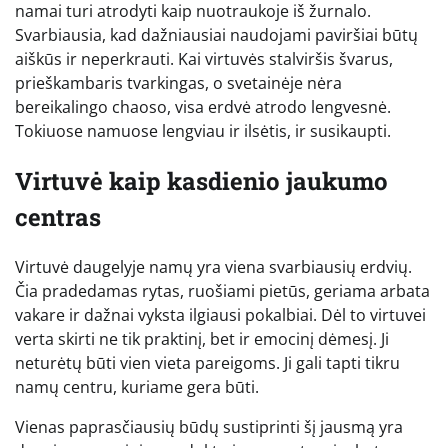
namai turi atrodyti kaip nuotraukoje iš žurnalo.
Svarbiausia, kad dažniausiai naudojami paviršiai būtų
aiškūs ir neperkrauti. Kai virtuvės stalviršis švarus,
prieškambaris tvarkingas, o svetainėje nėra
bereikalingo chaoso, visa erdvė atrodo lengvesnė.
Tokiuose namuose lengviau ir ilsėtis, ir susikaupti.
Virtuvė kaip kasdienio jaukumo
centras
Virtuvė daugelyje namų yra viena svarbiausių erdvių.
Čia pradedamas rytas, ruošiami pietūs, geriama arbata
vakare ir dažnai vyksta ilgiausi pokalbiai. Dėl to virtuvei
verta skirti ne tik praktinį, bet ir emocinį dėmesį. Ji
neturėtų būti vien vieta pareigoms. Ji gali tapti tikru
namų centru, kuriame gera būti.
Vienas paprasčiausių būdų sustiprinti šį jausmą yra