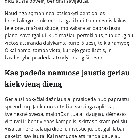
didžiausią poveikį bendrai savijautai.
Naudinga sąmoningai atsisakyti bent dalies
bereikalingo triukšmo. Tai gali būti trumpesnis laikas
telefone, mažiau skubėjimo vakare ar paprastesni
planai savaitgaliui. Kuo mažiau pertekliaus, tuo daugiau
vietos atsiranda dalykams, kurie iš tiesų teikia ramybę.
O kai namai tampa vieta, kurioje gera ilsėtis, ir
kasdienybė pradeda atrodyti daug šiltesnė.
Kas padeda namuose jaustis geriau
kiekvieną dieną
Geriausi pokyčiai dažniausiai prasideda nuo paprastų
sprendimų. Jaukumo suteikia tvarkinga aplinka,
švelnesnė šviesa, malonūs ritualai, daugiau dėmesio
virtuvei ir bent vienas kampelis, skirtas tikram poilsiui.
Visa tai nereikalauja didelių investicijų, bet gali labai
pakeisti savijautą. Kai namuose atsiranda daugiau