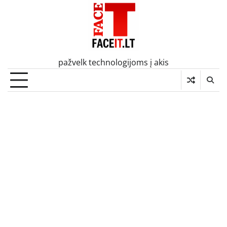
Skip
to
content
pažvelk technologijoms į akis