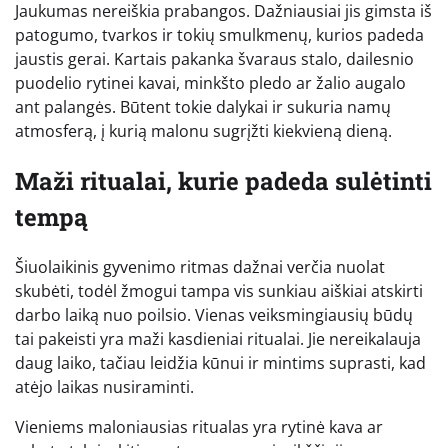
Jaukumas nereiškia prabangos. Dažniausiai jis gimsta iš
patogumo, tvarkos ir tokių smulkmenų, kurios padeda
jaustis gerai. Kartais pakanka švaraus stalo, dailesnio
puodelio rytinei kavai, minkšto pledo ar žalio augalo
ant palangės. Būtent tokie dalykai ir sukuria namų
atmosferą, į kurią malonu sugrįžti kiekvieną dieną.
Maži ritualai, kurie padeda sulėtinti
tempą
Šiuolaikinis gyvenimo ritmas dažnai verčia nuolat
skubėti, todėl žmogui tampa vis sunkiau aiškiai atskirti
darbo laiką nuo poilsio. Vienas veiksmingiausių būdų
tai pakeisti yra maži kasdieniai ritualai. Jie nereikalauja
daug laiko, tačiau leidžia kūnui ir mintims suprasti, kad
atėjo laikas nusiraminti.
Vieniems maloniausias ritualas yra rytinė kava ar