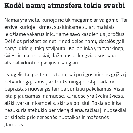
Kodėl namų atmosfera tokia svarbi
Namai yra vieta, kurioje ne tik miegame ar valgome. Tai
erdvė, kurioje ilsimės, susitinkame su artimaisiais,
leidžiame vakarus ir kuriame savo kasdienius įpročius.
Dėl šios priežasties net ir nedidelės namų detalės gali
daryti didelę įtaką savijautai. Kai aplinka yra tvarkinga,
šviesi ir maloni akiai, dažniausiai lengviau susikaupti,
atsipalaiduoti ir pasijusti saugiau.
Daugelis tai pastebi tik tada, kai po ilgos dienos grįžta į
netvarkingą, tamsų ar triukšmingą būstą. Tada net
paprastas nuovargis tampa sunkiau pakeliamas. Visai
kitaip jaučiamasi namuose, kuriuose yra švelni šviesa,
aiški tvarka ir kampelis, skirtas poilsiui. Tokia aplinka
nesukuria stebuklo per vieną dieną, tačiau ji nuosekliai
prisideda prie geresnės nuotaikos ir mažesnės
įtampos.