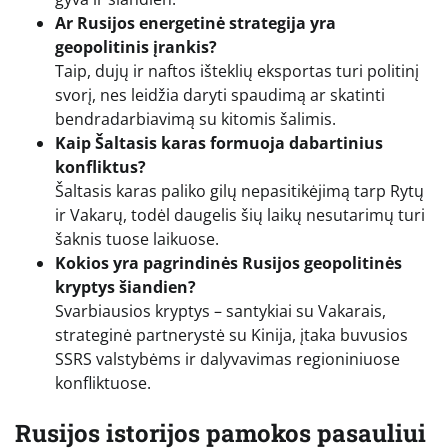
Ar Rusijos energetinė strategija yra
geopolitinis įrankis?
Taip, dujų ir naftos išteklių eksportas turi politinį
svorį, nes leidžia daryti spaudimą ar skatinti
bendradarbiavimą su kitomis šalimis.
Kaip Šaltasis karas formuoja dabartinius
konfliktus?
Šaltasis karas paliko gilų nepasitikėjimą tarp Rytų
ir Vakarų, todėl daugelis šių laikų nesutarimų turi
šaknis tuose laikuose.
Kokios yra pagrindinės Rusijos geopolitinės
kryptys šiandien?
Svarbiausios kryptys – santykiai su Vakarais,
strateginė partnerystė su Kinija, įtaka buvusios
SSRS valstybėms ir dalyvavimas regioniniuose
konfliktuose.
Rusijos istorijos pamokos pasauliui