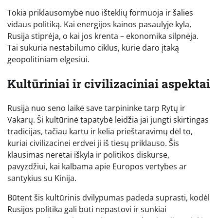
Tokia priklausomybė nuo išteklių formuoja ir šalies
vidaus politiką. Kai energijos kainos pasaulyje kyla,
Rusija stiprėja, o kai jos krenta – ekonomika silpnėja.
Tai sukuria nestabilumo ciklus, kurie daro įtaką
geopolitiniam elgesiui.
Kultūriniai ir civilizaciniai aspektai
Rusija nuo seno laikė save tarpininke tarp Rytų ir
Vakarų. Ši kultūrinė tapatybė leidžia jai jungti skirtingas
tradicijas, tačiau kartu ir kelia prieštaravimų dėl to,
kuriai civilizacinei erdvei ji iš tiesų priklauso. Šis
klausimas neretai iškyla ir politikos diskurse,
pavyzdžiui, kai kalbama apie Europos vertybes ar
santykius su Kinija.
Būtent šis kultūrinis dvilypumas padeda suprasti, kodėl
Rusijos politika gali būti nepastovi ir sunkiai