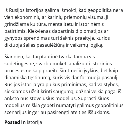
Iš Rusijos istorijos galima išmokti, kad geopolitika nėra
vien ekonominių ar karinių priemonių visuma. Ji
grindžiama kultūra, mentalitetu ir istorinėmis
patirtimis. Kiekvienas dabartinis diplomatijos ar
gynybos sprendimas turi šaknis praeityje, kurios
diktuoja šalies pasaulėžiūrą ir veiksmų logiką.
Šiandien, kai tarptautinė tvarka tampa vis
sudėtingesnė, svarbu mokėti analizuoti istorinius
procesus ne kaip praeito šimtmečio įvykius, bet kaip
dinamišką tęstinumą, kuris vis dar formuoja pasaulį.
Rusijos istorija yra puikus priminimas, kad valstybės,
siekdamos užsitikrinti saugumą, dažnai veikia pagal iš
anksto nusistovėjusius modelius. Suprasti šiuos
modelius reiškia gebėti numatyti galimus geopolitinius
scenarijus ir geriau pasirengti ateities iššūkiams.
Posted in
Istorija