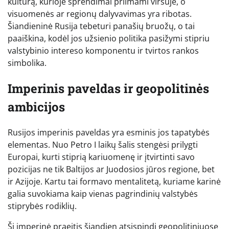
kultūrą, kurioje sprendimai priimami viršuje, o
visuomenės ar regionų dalyvavimas yra ribotas.
Šiandieninė Rusija tebeturi panašių bruožų, o tai
paaiškina, kodėl jos užsienio politika pasižymi stipriu
valstybinio intereso komponentu ir tvirtos rankos
simbolika.
Imperinis paveldas ir geopolitinės
ambicijos
Rusijos imperinis paveldas yra esminis jos tapatybės
elementas. Nuo Petro I laikų šalis stengėsi prilygti
Europai, kurti stiprią kariuomenę ir įtvirtinti savo
pozicijas ne tik Baltijos ar Juodosios jūros regione, bet
ir Azijoje. Kartu tai formavo mentalitetą, kuriame karinė
galia suvokiama kaip vienas pagrindinių valstybės
stiprybės rodiklių.
Ši imperinė praeitis šiandien atsispindi geopolitiniuose