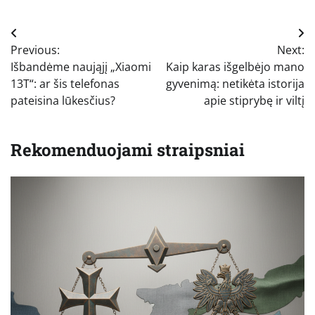
Navigacija
Previous:
Next:
tarp
Išbandėme naująjį „Xiaomi
Kaip karas išgelbėjo mano
įrašų
13T“: ar šis telefonas
gyvenimą: netikėta istorija
pateisina lūkesčius?
apie stiprybę ir viltį
Rekomenduojami straipsniai