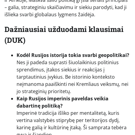
– galia, strateginiu skaičiavimu ir siekiu parodyti, kad ji
išlieka svarbi globalaus lygmens žaidėja.
Dažniausiai užduodami klausimai
(DUK)
Kodėl Rusijos istorija tokia svarbi geopolitikai?
Nes ji padeda suprasti šiuolaikinius politinius
sprendimus, įtakos siekius ir reakcijas į
tarptautinius įvykius. Be istorinio konteksto
neįmanoma paaiškinti nei Kremliaus veiksmų, nei
jo strateginių prioritetų.
Kaip Rusijos imperinis paveldas veikia
dabartinę politiką?
Imperinė tradicija išliko per mentalitetą, kuris
vertina valstybės stiprybę per teritorijos dydį,
karinę galią ir kultūrinę įtaką. Ši samprata tebėra
gyva ir šiandien.