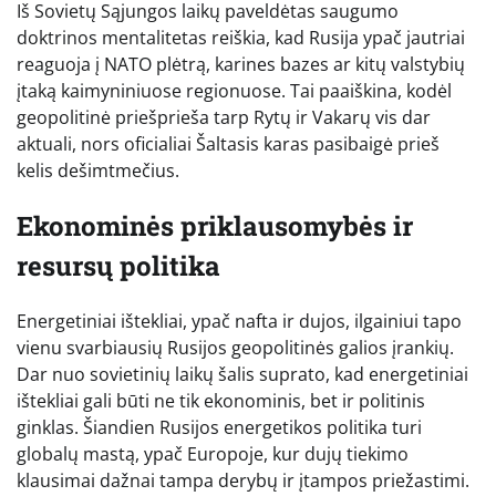
Iš Sovietų Sąjungos laikų paveldėtas saugumo
doktrinos mentalitetas reiškia, kad Rusija ypač jautriai
reaguoja į NATO plėtrą, karines bazes ar kitų valstybių
įtaką kaimyniniuose regionuose. Tai paaiškina, kodėl
geopolitinė priešprieša tarp Rytų ir Vakarų vis dar
aktuali, nors oficialiai Šaltasis karas pasibaigė prieš
kelis dešimtmečius.
Ekonominės priklausomybės ir
resursų politika
Energetiniai ištekliai, ypač nafta ir dujos, ilgainiui tapo
vienu svarbiausių Rusijos geopolitinės galios įrankių.
Dar nuo sovietinių laikų šalis suprato, kad energetiniai
ištekliai gali būti ne tik ekonominis, bet ir politinis
ginklas. Šiandien Rusijos energetikos politika turi
globalų mastą, ypač Europoje, kur dujų tiekimo
klausimai dažnai tampa derybų ir įtampos priežastimi.