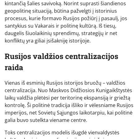
kintančią šalies savivoką. Norint suprasti šiandienos
geopolitinę situaciją, būtina pažvelgti į istorinius
procesus, kurie formavo Rusijos požiūrį į pasaulį, jos
santykius su Vakarais ir politinę kultūrą. Iš tiesų,
daugelis šiuolaikinių sprendimų, strategijų ir net
konfliktų yra giliai įsišakniję istorijoje.
Rusijos valdžios centralizacijos
raida
Vienas iš esminių Rusijos istorijos bruožų – valdžios
centralizacija. Nuo Maskvos Didžiosios Kunigaikštystės
laikų valdžia plėtėsi per teritorinę ekspansiją ir griežtą
kontrolę. Ši politinė tradicija išliko ir vėlesniame Rusijos
imperijos, net Sovietų Sąjungos laikotarpiu, kai politinė
galia buvo sutelkta viename centre.
Toks centralizacijos modelis išugdė vienvaldystės