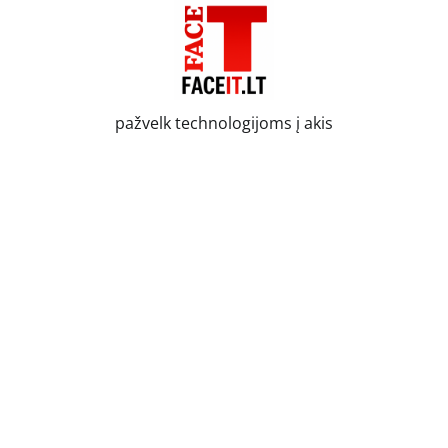
Skip
to
content
pažvelk technologijoms į akis