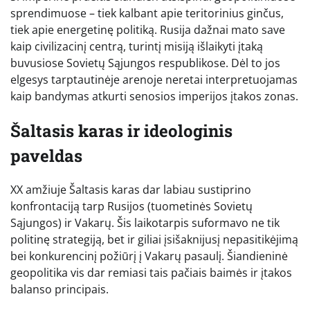
sprendimuose – tiek kalbant apie teritorinius ginčus,
tiek apie energetinę politiką. Rusija dažnai mato save
kaip civilizacinį centrą, turintį misiją išlaikyti įtaką
buvusiose Sovietų Sąjungos respublikose. Dėl to jos
elgesys tarptautinėje arenoje neretai interpretuojamas
kaip bandymas atkurti senosios imperijos įtakos zonas.
Šaltasis karas ir ideologinis
paveldas
XX amžiuje Šaltasis karas dar labiau sustiprino
konfrontaciją tarp Rusijos (tuometinės Sovietų
Sąjungos) ir Vakarų. Šis laikotarpis suformavo ne tik
politinę strategiją, bet ir giliai įsišaknijusį nepasitikėjimą
bei konkurencinį požiūrį į Vakarų pasaulį. Šiandieninė
geopolitika vis dar remiasi tais pačiais baimės ir įtakos
balanso principais.