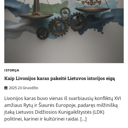
ISTORIJA
Kaip Livonijos karas pakeitė Lietuvos istorijos eigą
2025 23 Gruodžio
Livonijos karas buvo vienas iš svarbiausių konfliktų XVI
amžiaus Rytų ir Šiaurės Europoje, padaręs milžinišką
įtaką Lietuvos Didžiosios Kunigaikštystės (LDK)
politinei, karinei ir kultūrinei raidai. […]