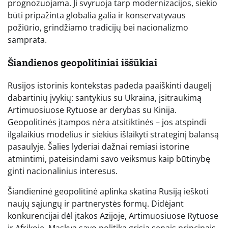
prognozuojama. Ji svyruoja tarp modernizacijos, siekio
būti pripažinta globalia galia ir konservatyvaus
požiūrio, grindžiamo tradicijų bei nacionalizmo
samprata.
Šiandienos geopolitiniai iššūkiai
Rusijos istorinis kontekstas padeda paaiškinti daugelį
dabartinių įvykių: santykius su Ukraina, įsitraukimą
Artimuosiuose Rytuose ar derybas su Kinija.
Geopolitinės įtampos nėra atsitiktinės – jos atspindi
ilgalaikius modelius ir siekius išlaikyti strateginį balansą
pasaulyje. Šalies lyderiai dažnai remiasi istorine
atmintimi, pateisindami savo veiksmus kaip būtinybę
ginti nacionalinius interesus.
Šiandieninė geopolitinė aplinka skatina Rusiją ieškoti
naujų sąjungų ir partnerystės formų. Didėjant
konkurencijai dėl įtakos Azijoje, Artimuosiuose Rytuose
ir Afrikoje, Maskva savo politiką grįsia senais principais