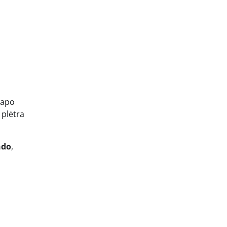
tapo
 plėtra
ndo
,