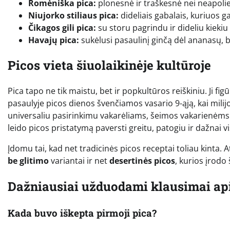
Romėniška pica:
plonesnė ir traškesnė nei neapoliet
Niujorko stiliaus pica:
dideliais gabalais, kuriuos ga
Čikagos gili pica:
su storu pagrindu ir dideliu kieki
Havajų pica:
sukėlusi pasaulinį ginčą dėl ananasų, be
Picos vieta šiuolaikinėje kultūroje
Pica tapo ne tik maistu, bet ir popkultūros reiškiniu. Ji f
pasaulyje picos dienos švenčiamos vasario 9-ąją, kai milij
universaliu pasirinkimu vakarėliams, šeimos vakarienėms 
leido picos pristatymą paversti greitu, patogiu ir dažnai v
Įdomu tai, kad net tradicinės picos receptai toliau kinta. 
be glitimo
variantai ir net
desertinės picos
, kurios įrodo
Dažniausiai užduodami klausimai api
Kada buvo iškepta pirmoji pica?