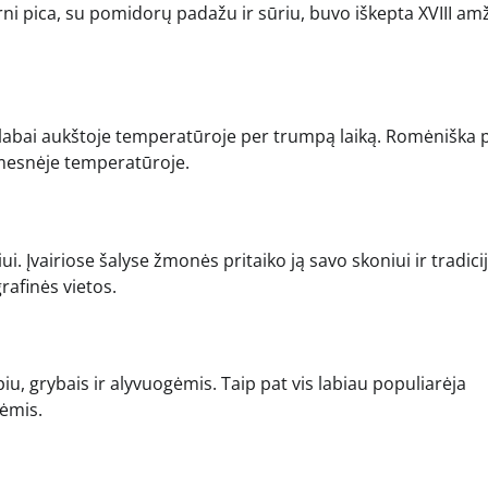
i pica, su pomidorų padažu ir sūriu, buvo iškepta XVIII am
a labai aukštoje temperatūroje per trumpą laiką. Romėniška 
emesnėje temperatūroje.
liui. Įvairiose šalyse žmonės pritaiko ją savo skoniui ir tradic
rafinės vietos.
iu, grybais ir alyvuogėmis. Taip pat vis labiau populiarėja
bėmis.