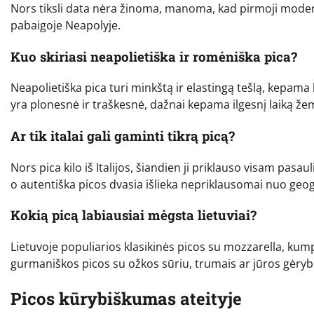
Nors tiksli data nėra žinoma, manoma, kad pirmoji modern
pabaigoje Neapolyje.
Kuo skiriasi neapolietiška ir romėniška pica?
Neapolietiška pica turi minkštą ir elastingą tešlą, kepam
yra plonesnė ir traškesnė, dažnai kepama ilgesnį laiką ž
Ar tik italai gali gaminti tikrą picą?
Nors pica kilo iš Italijos, šiandien ji priklauso visam pasau
o autentiška picos dvasia išlieka nepriklausomai nuo geog
Kokią picą labiausiai mėgsta lietuviai?
Lietuvoje populiarios klasikinės picos su mozzarella, kump
gurmaniškos picos su ožkos sūriu, trumais ar jūros gėry
Picos kūrybiškumas ateityje