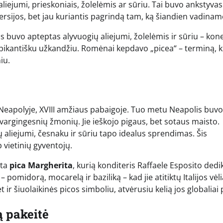
iejumi, prieskoniais, žolelėmis ar sūriu. Tai buvo ankstyvas
ersijos, bet jau kuriantis pagrindą tam, ką šiandien vadinam
s buvo apteptas alyvuogių aliejumi, žolelėmis ir sūriu – kon
pikantišku užkandžiu. Romėnai kepdavo „picea“ – terminą, k
iu.
ač Neapolyje, XVIII amžiaus pabaigoje. Tuo metu Neapolis buvo
vargingesnių žmonių. Jie ieškojo pigaus, bet sotaus maisto.
aliejumi, česnaku ir sūriu tapo idealus sprendimas. Šis
 vietinių gyventojų.
rta
pica Margherita
, kurią konditeris Raffaele Esposito ded
– pomidorą, mocarelą ir baziliką – kad jie atitiktų Italijos vėl
 ir šiuolaikinės picos simboliu, atvėrusiu kelią jos globaliai p
ą pakeitė