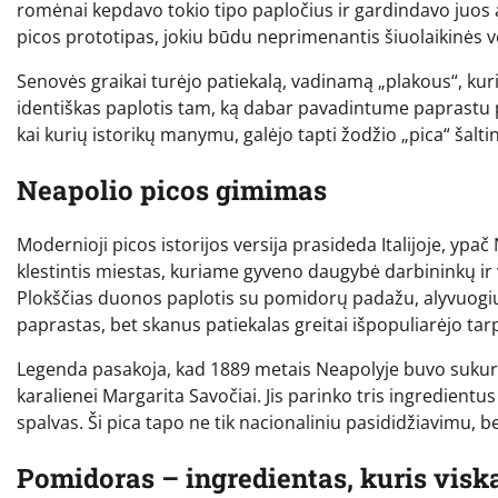
romėnai kepdavo tokio tipo papločius ir gardindavo juos al
picos prototipas, jokiu būdu neprimenantis šiuolaikinės v
Senovės graikai turėjo patiekalą, vadinamą „plakous“, kuri
identiškas paplotis tam, ką dabar pavadintume paprastu 
kai kurių istorikų manymu, galėjo tapti žodžio „pica“ šaltin
Neapolio picos gimimas
Modernioji picos istorijos versija prasideda Italijoje, yp
klestintis miestas, kuriame gyveno daugybė darbininkų ir 
Plokščias duonos paplotis su pomidorų padažu, alyvuogių 
paprastas, bet skanus patiekalas greitai išpopuliarėjo tarp
Legenda pasakoja, kad 1889 metais Neapolyje buvo suku
karalienei Margarita Savočiai. Jis parinko tris ingredientus 
spalvas. Ši pica tapo ne tik nacionaliniu pasididžiavimu, bet
Pomidoras – ingredientas, kuris visk