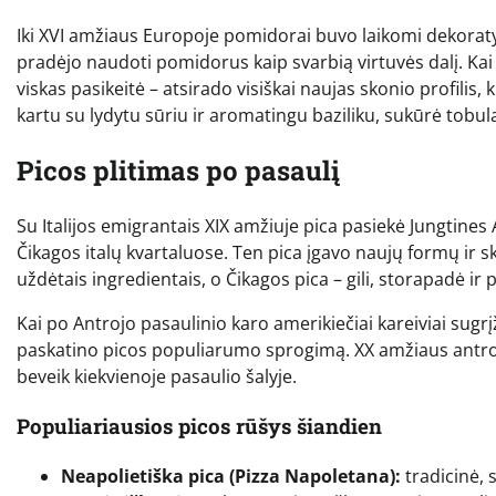
Iki XVI amžiaus Europoje pomidorai buvo laikomi dekoratyvi
pradėjo naudoti pomidorus kaip svarbią virtuvės dalį. K
viskas pasikeitė – atsirado visiškai naujas skonio profilis
kartu su lydytu sūriu ir aromatingu baziliku, sukūrė tobul
Picos plitimas po pasaulį
Su Italijos emigrantais XIX amžiuje pica pasiekė Jungtines 
Čikagos italų kvartaluose. Ten pica įgavo naujų formų ir sk
uždėtais ingredientais, o Čikagos pica – gili, storapadė ir
Kai po Antrojo pasaulinio karo amerikiečiai kareiviai sugrįžo 
paskatino picos populiarumo sprogimą. XX amžiaus antroje
beveik kiekvienoje pasaulio šalyje.
Populiariausios picos rūšys šiandien
Neapolietiška pica (Pizza Napoletana):
tradicinė, 