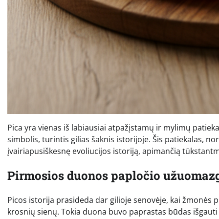
Pica yra vienas iš labiausiai atpažįstamų ir mylimų patiekal
simbolis, turintis gilias šaknis istorijoje. Šis patiekalas, no
įvairiapusiškesnę evoliucijos istoriją, apimančią tūkstantme
Pirmosios duonos papločio užuomazg
Picos istorija prasideda dar gilioje senovėje, kai žmonė
krosnių sienų. Tokia duona buvo paprastas būdas išgauti so