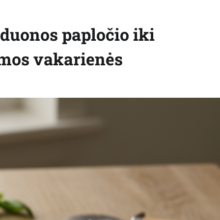
 duonos papločio iki
imos vakarienės