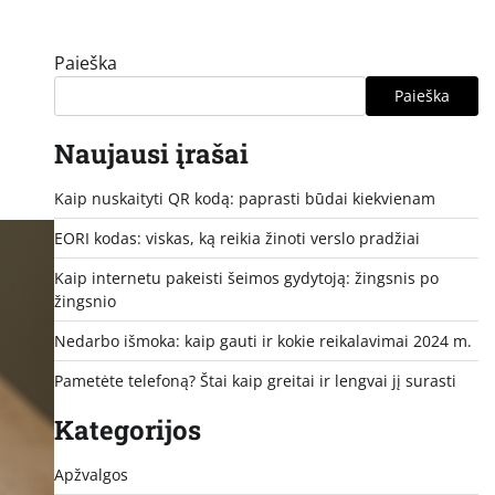
Paieška
Paieška
Naujausi įrašai
Kaip nuskaityti QR kodą: paprasti būdai kiekvienam
EORI kodas: viskas, ką reikia žinoti verslo pradžiai
Kaip internetu pakeisti šeimos gydytoją: žingsnis po
žingsnio
Nedarbo išmoka: kaip gauti ir kokie reikalavimai 2024 m.
Pametėte telefoną? Štai kaip greitai ir lengvai jį surasti
Kategorijos
Apžvalgos