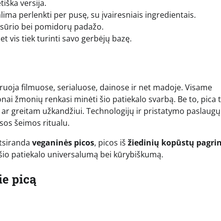
iška versija.
lima perlenkti per pusę, su įvairesniais ingredientais.
u sūrio bei pomidorų padažo.
t vis tiek turinti savo gerbėjų bazę.
igūruoja filmuose, serialuose, dainose ir net madoje. Visame
onai žmonių renkasi minėti šio patiekalo svarbą. Be to, pica 
ar greitam užkandžiui. Technologijų ir pristatymo paslaugų
isos šeimos ritualu.
Atsiranda
veganinės picos
, picos iš
žiedinių kopūstų pagri
 šio patiekalo universalumą bei kūrybiškumą.
e picą