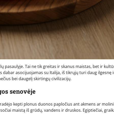
ų pasaulyje. Tai ne tik greitas ir skanus maistas, bet ir kult
rs dabar asocijuojamas su Italija, iš tikrųjų turi daug ilgesnę i
čius bei daugelį skirtingų civilizacijų.
os senovėje
s pradėjo kepti plonus duonos papločius ant akmens ar molin
čiai maistą iš grūdų, vandens ir druskos. Egiptiečiai, graika