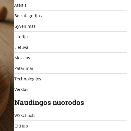
Ateitis
Be kategorijos
Gyvenimas
Istorija
Lietuva
Mokslas
Patarimai
Technologijos
Verslas
Naudingos nuorodos
W3Schools
GitHub