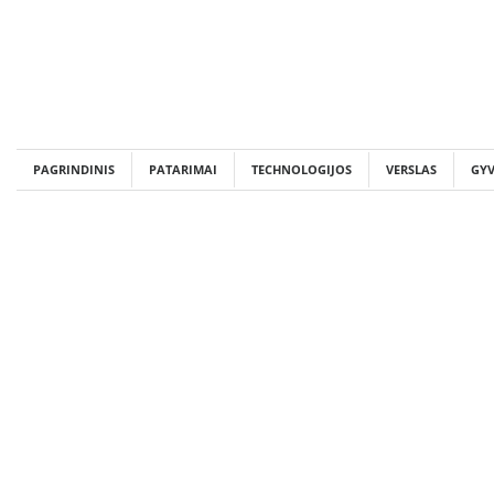
Skip
to
content
PAGRINDINIS
PATARIMAI
TECHNOLOGIJOS
VERSLAS
GY