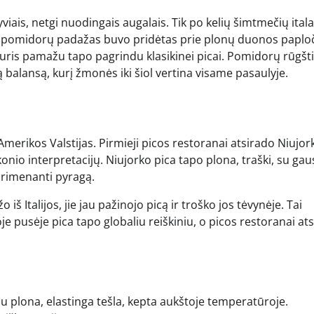
ais, netgi nuodingais augalais. Tik po kelių šimtmečių itala
ai pomidorų padažas buvo pridėtas prie plonų duonos paploč
, kuris pamažu tapo pagrindu klasikinei picai. Pomidorų rūgšti
ą balansą, kurį žmonės iki šiol vertina visame pasaulyje.
Amerikos Valstijas. Pirmieji picos restoranai atsirado Niujork
onio interpretacijų. Niujorko pica tapo plona, traški, su gau
 primenanti pyragą.
iš Italijos, jie jau pažinojo picą ir troško jos tėvynėje. Tai
 pusėje pica tapo globaliu reiškiniu, o picos restoranai at
su plona, elastinga tešla, kepta aukštoje temperatūroje.