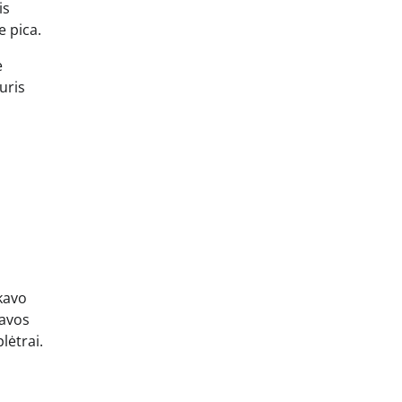
is
e pica.
e
uris
ikavo
iavos
lėtrai.