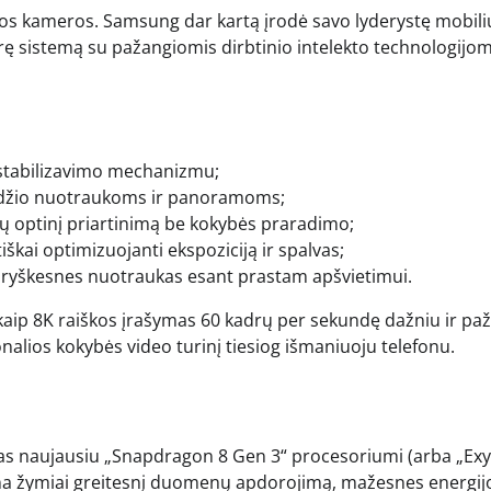
ntos kameros. Samsung dar kartą įrodė savo lyderystę mobili
erę sistemą su pažangiomis dirbtinio intelekto technologijom
stabilizavimo mechanizmu;
izdžio nuotraukoms ir panoramoms;
rtų optinį priartinimą be kokybės praradimo;
iškai optimizuojanti ekspoziciją ir spalvas;
s ryškesnes nuotraukas esant prastam apšvietimui.
s kaip 8K raiškos įrašymas 60 kadrų per sekundę dažniu ir pa
onalios kokybės video turinį tiesiog išmaniuoju telefonu.
tas naujausiu „Snapdragon 8 Gen 3“ procesoriumi (arba „Ex
rina žymiai greitesnį duomenų apdorojimą, mažesnes energij