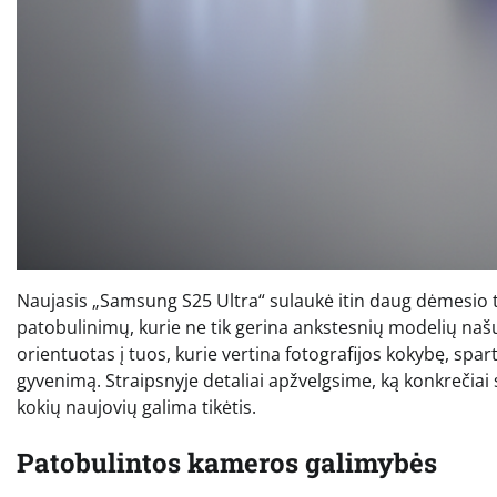
Naujasis „Samsung S25 Ultra“ sulaukė itin daug dėmesio t
patobulinimų, kurie ne tik gerina ankstesnių modelių našumą
orientuotas į tuos, kurie vertina fotografijos kokybę, spar
gyvenimą. Straipsnyje detaliai apžvelgsime, ką konkrečiai 
kokių naujovių galima tikėtis.
Patobulintos kameros galimybės