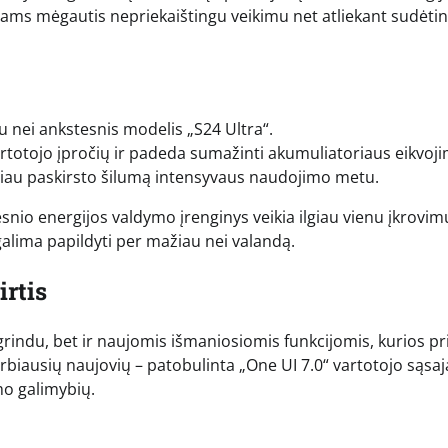
jams mėgautis nepriekaištingu veikimu net atliekant sudėti
au nei ankstesnis modelis „S24 Ultra“.
vartotojo įpročių ir padeda sumažinti akumuliatoriaus eikvoji
iau paskirsto šilumą intensyvaus naudojimo metu.
snio energijos valdymo įrenginys veikia ilgiau vienu įkrovim
 galima papildyti per mažiau nei valandą.
irtis
rindu, bet ir naujomis išmaniosiomis funkcijomis, kurios pr
arbiausių naujovių – patobulinta „One UI 7.0“ vartotojo sąsaj
mo galimybių.