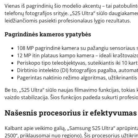
Vienas iš pagrindinių šio modelio akcentų – tai patobuli
telefonų fotografijos srityje. „S25 Ultra“ siūlo daugiakam
leidžiančiomis pasiekti profesionalaus lygio rezultatus.
Pagrindinės kameros ypatybės
108 MP pagrindinė kamera su pažangiu sensoriaus 
12 MP itin plataus kampo kamera – ideali kraštova
Periskopo tipo teleobjektyvas, suteikiantis iki 10 ka
Dirbtinio intelekto (DI) fotografijos pagalba, automat
Pagerintas naktinio režimo algoritmas, užtikrinanti
Be to, „S25 Ultra“ siūlo naujas filmavimo funkcijas, tokia
vaizdo stabilizacija. Šios funkcijos padeda sukurti profesi
Našesnis procesorius ir efektyvumas
Kalbant apie veikimo galią, „Samsung S25 Ultra“ aprūpin
2500“, priklausomai nuo regiono). Šis procesorius užtik