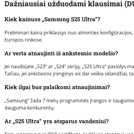
Dažniausiai užduodami klausimai (D
Kiek kainuos „Samsung S25 Ultra“?
Preliminari kaina priklausys nuo atminties konfigūracijos
Europos rinkose.
Ar verta atnaujinti iš ankstesnio modelio?
Jei naudojate „S23“ ar „S24“ seriją, „S25 Ultra“ pasiūlys
Tačiau, jei ankstesnis įrenginys vis dar veikia sklandžiai,
Kiek ilgai bus palaikomi atnaujinimai?
„Samsung“ žada 7 metų programinės įrangos ir saugumo atna
dauguma konkurentų.
Ar „S25 Ultra“ yra atsparus vandeniui?