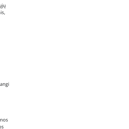
ųjų
is,
žangi
ynos
os