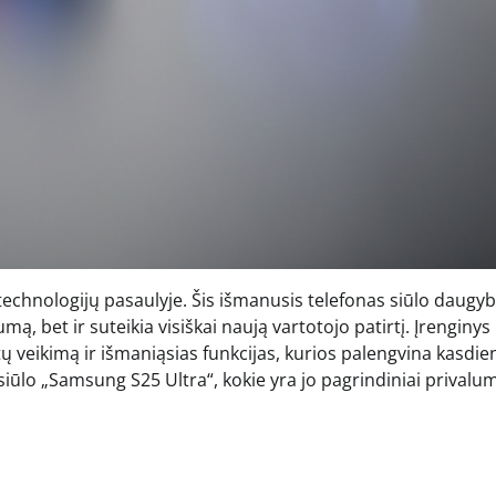
echnologijų pasaulyje. Šis išmanusis telefonas siūlo daugy
, bet ir suteikia visiškai naują vartotojo patirtį. Įrenginys
tų veikimą ir išmaniąsias funkcijas, kurios palengvina kasdie
siūlo „Samsung S25 Ultra“, kokie yra jo pagrindiniai privalum