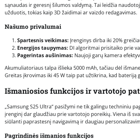
sąnaudas ir geresnį šilumos valdymą. Tai leidžia naudoto
užduotis, tokias kaip 3D žaidimai ar vaizdo redagavimas.
Našumo privalumai
Spartesnis veikimas:
Įrenginys dirba iki 20% greiči
Energijos taupymas:
DI algoritmai prisitaiko prie 
Pagerintas aušinimas:
Naujoji garų kamera efektyv
Akumuliatoriaus talpa išlieka 5000 mAh, tačiau dėl išmane
Greitas įkrovimas iki 45 W taip pat užtikrina, kad bateriją
Išmaniosios funkcijos ir vartotojo pat
„Samsung S25 Ultra“ pasižymi ne tik galingu techniniu pag
įrenginį dar glaudžiau prie vartotojo poreikių. Viena iš sv
siūlanti paprastesnį navigavimą ir daugiau personalizavi
Pagrindinės išmanios funkcijos