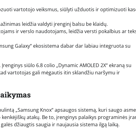
uoti vartotojo veiksmus, siūlyti užduotis ir optimizuoti ka
žinimas leidžia valdyti įrenginį balsu be klaidų.
utojams ir verslo naudotojams, leidžia versti pokalbius ar tek
sung Galaxy“ ekosistema dabar dar labiau integruota su
 Įrenginys siūlo 6.8 colio „Dynamic AMOLED 2X“ ekraną su
ad vartotojas gali mėgautis itin sklandžiu naršymu ir
laikymas
atobulintą „Samsung Knox“ apsaugos sistemą, kuri saugo asm
 kenkėjiškų atakų. Be to, įrenginys palaikys programinės įr
 galės džiaugtis saugia ir naujausia sistema ilgą laiką.