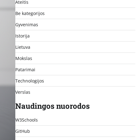
Ateitis
Be kategorijos
Gyvenimas
Istorija
Lietuva
Mokslas
Patarimai
Technologijos
Verslas
Naudingos nuorodos
W3Schools
GitHub