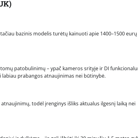
UK)
, tačiau bazinis modelis turėtų kainuoti apie 1400–1500 eurų
 matomų patobulinimų – ypač kameros srityje ir DI funkcional
 tai labiau prabangos atnaujinimas nei būtinybė.
ujinimų, todėl įrenginys išliks aktualus ilgesnį laiką nei