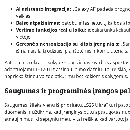
AI asistento integracija:
„Galaxy AI“ padeda prognoz
veiklas.
Balso atpažinimas:
patobulintas lietuvių kalbos atpa
Vertimo funkcijos realiu laiku:
idealiai tinka kelia
vietoje.
Geresnė sinchronizacija su kitais įrenginiais:
„Sam
išmaniais laikrodžiais, planšetėmis ir kompiuteriais.
Patobulinta ekrano kokybė – dar vienas svarbus aspektas.
adaptuojamu 1–120 Hz atsinaujinimo dažniu. Tai reiškia, k
nepriekaištingu vaizdo atkūrimu bet kokiomis sąlygomis.
Saugumas ir programinės įrangos pa
Saugumas išlieka vienu iš prioritetų. „S25 Ultra“ turi p
duomenis ir užtikrina, kad įrenginys būtų apsaugotas nuo
atnaujinimus iki septynių metų – tai reiškia, kad vartotojai