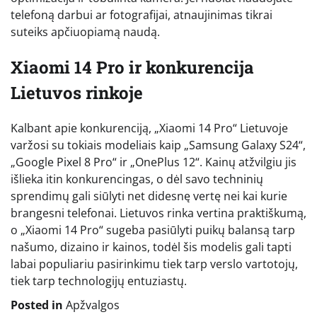
telefoną darbui ar fotografijai, atnaujinimas tikrai
suteiks apčiuopiamą naudą.
Xiaomi 14 Pro ir konkurencija
Lietuvos rinkoje
Kalbant apie konkurenciją, „Xiaomi 14 Pro“ Lietuvoje
varžosi su tokiais modeliais kaip „Samsung Galaxy S24“,
„Google Pixel 8 Pro“ ir „OnePlus 12“. Kainų atžvilgiu jis
išlieka itin konkurencingas, o dėl savo techninių
sprendimų gali siūlyti net didesnę vertę nei kai kurie
brangesni telefonai. Lietuvos rinka vertina praktiškumą,
o „Xiaomi 14 Pro“ sugeba pasiūlyti puikų balansą tarp
našumo, dizaino ir kainos, todėl šis modelis gali tapti
labai populiariu pasirinkimu tiek tarp verslo vartotojų,
tiek tarp technologijų entuziastų.
Posted in
Apžvalgos