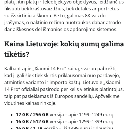
platų, itin platų ir teleobjektyvo objektyvus, leidžiančius
fiksuoti tiek kraštovaizdžius, tiek detales ar portretus
su išskirtiniu aiškumu. Be to, galimas 8K vaizdo
įrašymas, o naktinio režimo nuotraukos dabar atrodo
dar aiškesnės dėl išmaniosios apdorojimo sistemos.
Kaina Lietuvoje: kokių sumų galima
tikėtis?
Kalbant apie „Xiaomi 14 Pro“ kainą, svarbu pabrėžti,
kad ji gali šiek tiek skirtis priklausomai nuo pardavėjo,
atminties varianto ir importo kaštų. Lietuvoje „Xiaomi
14 Pro“ oficialiai pasirodo per kelis vietinius platintojus,
taip pat pasiekiamas iš Europos sandėlių. Apžvelkime
vidutines kainas rinkoje.
12 GB / 256 GB
versija – apie 1199–1249 eurų
16 GB / 512 GB
versija – apie 1299–1399 eurų
16 GB / 1 TB
versija – iki 1499 eurų ir daugiau