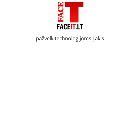
Skip
to
content
pažvelk technologijoms į akis