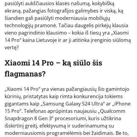
pasiūlyti aukščiausios klasės našumą, kokybišką
ekraną, pažangias fotografijos galimybes ir viską, ką
šiandien gali pasiūlyti moderniausia mobiliųjų
technologijų pramonė. Tačiau daugelis pirkėjų klausia
vieno pagrindinio klausimo – kokia iš tiesų yra „Xiaomi
14 Pro“ kaina Lietuvoje ir ar ji atitinka įrenginio siūlomą
vertę?
Xiaomi 14 Pro – ką siūlo šis
flagmanas?
„Xiaomi 14 Pro“ yra vienas pažangiausių šio gamintojo
kūrinių, pristatytas kaip rimta konkurencija tokiems
gigantams kaip „Samsung Galaxy S24 Ultra“ ar „iPhone
15 Pro“. Telefonas aprūpintas naujausiu „Qualcomm
Snapdragon 8 Gen 3“ procesoriumi, kuris užtikrina
išskirtinį greitį, efektyvumą ir suderinamumą su
moderniausiomis programėlėmis bei žaidimais. Be to,