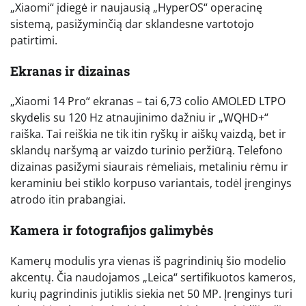
„Xiaomi“ įdiegė ir naujausią „HyperOS“ operacinę
sistemą, pasižyminčią dar sklandesne vartotojo
patirtimi.
Ekranas ir dizainas
„Xiaomi 14 Pro“ ekranas – tai 6,73 colio AMOLED LTPO
skydelis su 120 Hz atnaujinimo dažniu ir „WQHD+“
raiška. Tai reiškia ne tik itin ryškų ir aiškų vaizdą, bet ir
sklandų naršymą ar vaizdo turinio peržiūrą. Telefono
dizainas pasižymi siaurais rėmeliais, metaliniu rėmu ir
keraminiu bei stiklo korpuso variantais, todėl įrenginys
atrodo itin prabangiai.
Kamera ir fotografijos galimybės
Kamerų modulis yra vienas iš pagrindinių šio modelio
akcentų. Čia naudojamos „Leica“ sertifikuotos kameros,
kurių pagrindinis jutiklis siekia net 50 MP. Įrenginys turi