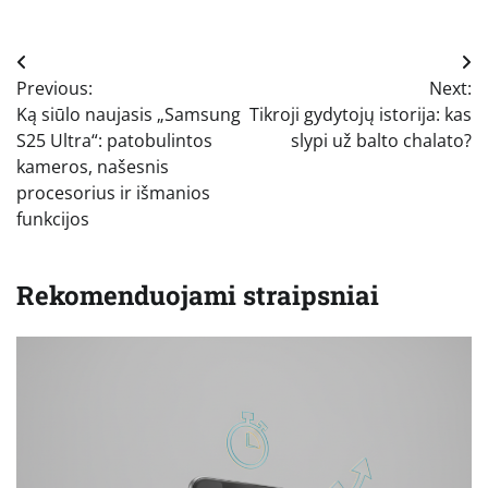
Navigacija
Previous:
Next:
tarp
Ką siūlo naujasis „Samsung
Tikroji gydytojų istorija: kas
įrašų
S25 Ultra“: patobulintos
slypi už balto chalato?
kameros, našesnis
procesorius ir išmanios
funkcijos
Rekomenduojami straipsniai