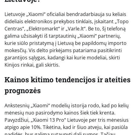
Lietuvoje „Xiaomi“ oficialiai bendradarbiauja su keliais
dideliais elektronikos prekybos tinklais, įskaitant „Topo
Centras“, „Elektromarkt“ ir „Varle.lt“. Be to, šį telefoną
galima užsisakyti iš tarptautinių „Xiaomi“ partnerių,
kurie siūlo pristatymą į Lietuvą be papildomų importo
mokesčių. Vis dėlto pirkėjams patariama pasitikrinti
garantijos sąlygas, kadangi kai kurie modeliai, skirti
Kinijos rinkai, gali skirtis.
Kainos kitimo tendencijos ir ateities
prognozės
Ankstesnių „Xiaomi“ modelių istorija rodo, kad po kelių
mėnesių nuo pasirodymo kainos šiek tiek krenta.
Pavyzdžiui, „Xiaomi 13 Pro“ Lietuvoje per tris mėnesius
atpigo apie 10%. Tikėtina, kad ir šiuo atveju, kai pasiūla
padidės, bus galima sutaupyti dalį sumos. Tačiau