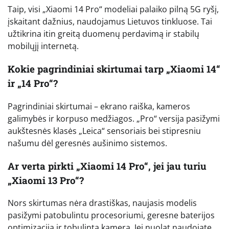
Taip, visi „Xiaomi 14 Pro“ modeliai palaiko pilną 5G ryšį,
įskaitant dažnius, naudojamus Lietuvos tinkluose. Tai
užtikrina itin greitą duomenų perdavimą ir stabilų
mobilųjį internetą.
Kokie pagrindiniai skirtumai tarp „Xiaomi 14“
ir „14 Pro“?
Pagrindiniai skirtumai – ekrano raiška, kameros
galimybės ir korpuso medžiagos. „Pro“ versija pasižymi
aukštesnės klasės „Leica“ sensoriais bei stipresniu
našumu dėl geresnės aušinimo sistemos.
Ar verta pirkti „Xiaomi 14 Pro“, jei jau turiu
„Xiaomi 13 Pro“?
Nors skirtumas nėra drastiškas, naujasis modelis
pasižymi patobulintu procesoriumi, geresne baterijos
optimizacija ir tobulinta kamera. Jei nuolat naudojate