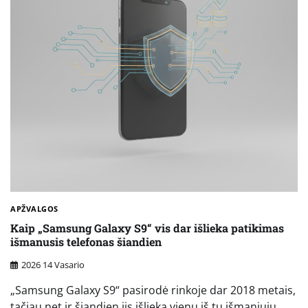
APŽVALGOS
Kaip „Samsung Galaxy S9“ vis dar išlieka patikimas
išmanusis telefonas šiandien
2026 14 Vasario
„Samsung Galaxy S9“ pasirodė rinkoje dar 2018 metais,
tačiau net ir šiandien jis išlieka vienu iš tų išmaniųjų