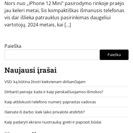
Nors nuo „iPhone 12 Mini“ pasirodymo rinkoje praėjo
jau keleri metai, šis kompaktiškas išmanusis telefonas
vis dar išlieka patrauklus pasirinkimas daugeliui
vartotojų. 2024 metais, kai […]
Paieška
Paieška
Naujausi įrašai
VSD: ką būtina žinoti kiekvienam dirbančiajam
Dirbanti pensija: kada ir kaip perskaičiuojamos išmokos?
Kaip atblokuoti telefono numerį: paprastas vadovas
Išeinate iš darbo: kiek laiko privalote atidirbti?
Kaip padaryti ekrano nuotrauką: greiti ir paprasti būdai