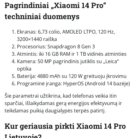
Pagrindiniai „Xiaomi 14 Pro“
techniniai duomenys
Ekranas: 6,73 colio, AMOLED LTPO, 120 Hz,
3200×1440 raiška
Procesorius: Snapdragon 8 Gen 3
Atmintis: iki 16 GB RAM ir 1 TB vidinės atminties
Kamera: 50 MP pagrindinis jutiklis su „Leica“
optika
Baterija: 4880 mAh su 120 W greituoju įkrovimu
Programinė įranga: HyperOS (Android 14 bazėje)
Šie parametrai užtikrina, kad telefonas veikia itin
sparčiai, išlaikydamas gerą energijos efektyvumą ir
teikdamas puikią daugialypės terpės patirtį.
Kur geriausia pirkti Xiaomi 14 Pro
Lietuvoje?