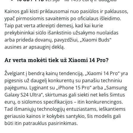
Kainos gali kisti priklausomai nuo pasiūlos ir paklausos,
ypač pirmosiomis savaitėmis po oficialaus išleidimo.
Taip pat verta atkreipti dėmesį, kad kai kurie
prekybininkai siūlo išankstinio užsakymo nuolaidas
arba prideda dovanų, pavyzdžiui, „Xiaomi Buds“
ausines ar apsauginį dėklą.
Ar verta mokėti tiek už Xiaomi 14 Pro?
Žvelgiant į bendrą kainų tendenciją, „Xiaomi 14 Pro“ yra
pigesnis už daugelį konkurentų su panašiu techniniu
pajėgumu. Lyginant su „iPhone 15 Pro“ arba „Samsung
Galaxy S24 Ultra“, skirtumas gali siekti net kelis šimtus
eurų, o siūlomos specifikacijos – itin konkurencingos.
Tad išmaniųjų technologijų entuziastams, ieškantiems
geriausio kainos ir kokybės santykio, šis modelis gali
būti itin patrauklus pasirinkimas.