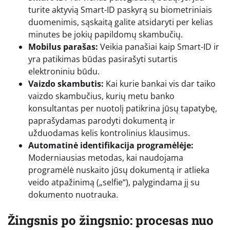
turite aktyvią Smart-ID paskyrą su biometriniais
duomenimis, sąskaitą galite atsidaryti per kelias
minutes be jokių papildomų skambučių.
Mobilus parašas:
Veikia panašiai kaip Smart-ID ir
yra patikimas būdas pasirašyti sutartis
elektroniniu būdu.
Vaizdo skambutis:
Kai kurie bankai vis dar taiko
vaizdo skambučius, kurių metu banko
konsultantas per nuotolį patikrina jūsų tapatybę,
paprašydamas parodyti dokumentą ir
užduodamas kelis kontrolinius klausimus.
Automatinė identifikacija programėlėje:
Moderniausias metodas, kai naudojama
programėlė nuskaito jūsų dokumentą ir atlieka
veido atpažinimą („selfie“), palygindama jį su
dokumento nuotrauka.
Žingsnis po žingsnio: procesas nuo