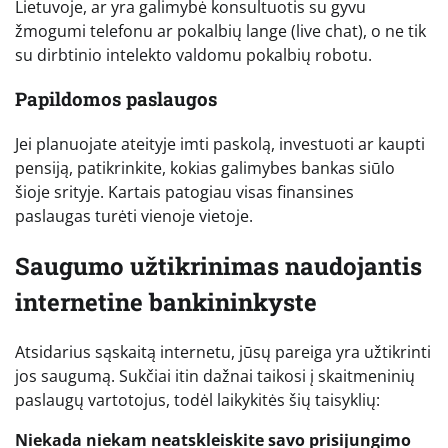
Lietuvoje, ar yra galimybė konsultuotis su gyvu
žmogumi telefonu ar pokalbių lange (live chat), o ne tik
su dirbtinio intelekto valdomu pokalbių robotu.
Papildomos paslaugos
Jei planuojate ateityje imti paskolą, investuoti ar kaupti
pensiją, patikrinkite, kokias galimybes bankas siūlo
šioje srityje. Kartais patogiau visas finansines
paslaugas turėti vienoje vietoje.
Saugumo užtikrinimas naudojantis
internetine bankininkyste
Atsidarius sąskaitą internetu, jūsų pareiga yra užtikrinti
jos saugumą. Sukčiai itin dažnai taikosi į skaitmeninių
paslaugų vartotojus, todėl laikykitės šių taisyklių:
Niekada niekam neatskleiskite savo prisijungimo