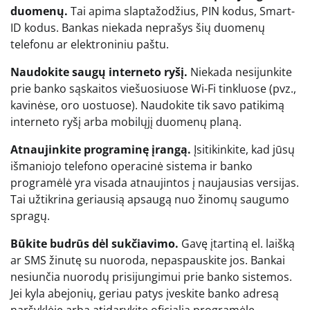
duomenų.
Tai apima slaptažodžius, PIN kodus, Smart-
ID kodus. Bankas niekada neprašys šių duomenų
telefonu ar elektroniniu paštu.
Naudokite saugų interneto ryšį.
Niekada nesijunkite
prie banko sąskaitos viešuosiuose Wi-Fi tinkluose (pvz.,
kavinėse, oro uostuose). Naudokite tik savo patikimą
interneto ryšį arba mobilųjį duomenų planą.
Atnaujinkite programinę įrangą.
Įsitikinkite, kad jūsų
išmaniojo telefono operacinė sistema ir banko
programėlė yra visada atnaujintos į naujausias versijas.
Tai užtikrina geriausią apsaugą nuo žinomų saugumo
spragų.
Būkite budrūs dėl sukčiavimo.
Gavę įtartiną el. laišką
ar SMS žinutę su nuoroda, nepaspauskite jos. Bankai
nesiunčia nuorodų prisijungimui prie banko sistemos.
Jei kyla abejonių, geriau patys įveskite banko adresą
naršyklėje arba atidarykite oficialią programėlę.