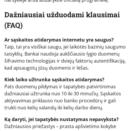
Dažniausiai užduodami klausimai
(FAQ)
Ar sąskaitos atidarymas internetu yra saugus?
Taip, tai yra visiškai saugu, jei laikotės bazinių saugumo
taisyklių. Bankai naudoja aukščiausio lygio duomenų
šifravimo technologijas ir dviejų faktorių autentifikaciją,
kad apsaugotų jūsų duomenis ir lėšas.
Kiek laiko užtrunka sąskaitos atidarymas?
Pats duomenų pildymas ir tapatybės patvirtinimas
dažniausiai užtrunka nuo 10 iki 30 minučių. Sąskaitos
aktyvavimas priklauso nuo banko procedūrų ir gali
trukti nuo kelių valandų iki kelių darbo dienų.
Ką daryti, jei tapatybės nustatymas nepavyksta?
Dažniausios priežastys – prasta apšvietimo kokybė