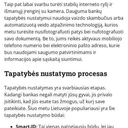
Taip pat labai svarbu turėti stabilų interneto ryšį ir
išmanųjį įrenginį su kamera. Dauguma bankų
tapatybės nustatymui naudoja vaizdo skambučius arba
automatizuotą veido atpažinimo technologiją, kurios
metu turėsite nusifotografuoti patys bei nufotografuoti
savo dokumentą. Be to, jums reikės aktyvaus mobiliojo
telefono numerio bei elektroninio pašto adreso, kurie
bus naudojami saugumo patvirtinimams ir
informacijos apie sąskaitą siuntimui.
Tapatybės nustatymo procesas
Tapatybės nustatymas yra svarbiausias etapas.
Kadangi bankas negali matyti jūsų gyvai, jis privalo
įsitikinti, kad jūs esate tas žmogus, už kurį save
pateikiate. Šiuo metu Lietuvoje populiariausi yra šie
tapatybės nustatymo būdai:
Smart-ID:
Tai vienas patogiausių būdų. Jei jau