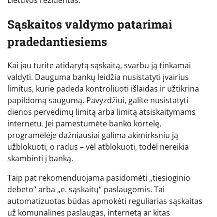
Sąskaitos valdymo patarimai
pradedantiesiems
Kai jau turite atidarytą sąskaitą, svarbu ją tinkamai
valdyti. Dauguma bankų leidžia nusistatyti įvairius
limitus, kurie padeda kontroliuoti išlaidas ir užtikrina
papildomą saugumą. Pavyzdžiui, galite nusistatyti
dienos pervedimų limitą arba limitą atsiskaitymams
internetu. Jei pamestumėte banko kortelę,
programėlėje dažniausiai galima akimirksniu ją
užblokuoti, o radus – vėl atblokuoti, todėl nereikia
skambinti į banką.
Taip pat rekomenduojama pasidomėti „tiesioginio
debeto“ arba „e. sąskaitų“ paslaugomis. Tai
automatizuotas būdas apmokėti reguliarias sąskaitas
už komunalines paslaugas, internetą ar kitas