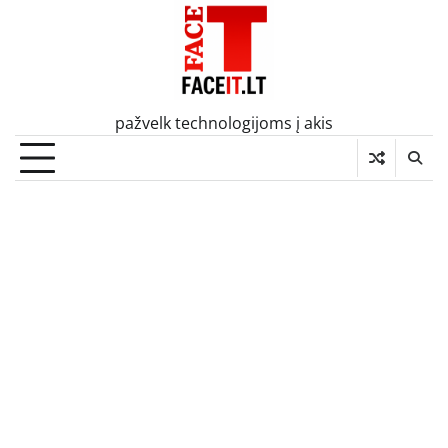
Skip
to
content
pažvelk technologijoms į akis