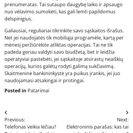
prenumeratas. Tai sutaupo daugybę laiko ir apsaugo
nuo vėlavimo sumokėti, kas gali lemti papildomus
delspinigius.
Galiausiai, reguliariai tikrinkite savo sąskaitos išrašus.
Net jei naudojatės tik mobiliąja programėle, kartą per
mėnesį peržiūrėkite atliktas operacijas. Tai ne tik
padeda geriau valdyti savo biudžetą, bet ir leidžia
operatyviai pastebėti, jei sąskaitoje atsirastų neaiškių
operacijų, kurios galėtų rodyti galimą sukčiavimą.
Skaitmeninė bankininkystė yra puikus įrankis, jei juo
naudojamasi atsakingai ir protingai.
Posted in
Patarimai
Navigacija
Previous:
Next:
tarp
Telefonas veikia lėčiau?
Elektroninis parašas: kas tai