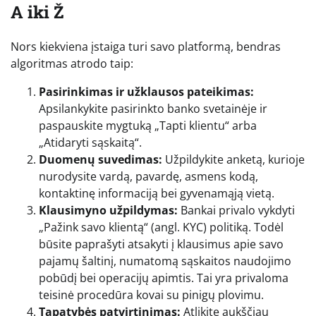
A iki Ž
Nors kiekviena įstaiga turi savo platformą, bendras
algoritmas atrodo taip:
Pasirinkimas ir užklausos pateikimas:
Apsilankykite pasirinkto banko svetainėje ir
paspauskite mygtuką „Tapti klientu“ arba
„Atidaryti sąskaitą“.
Duomenų suvedimas:
Užpildykite anketą, kurioje
nurodysite vardą, pavardę, asmens kodą,
kontaktinę informaciją bei gyvenamąją vietą.
Klausimyno užpildymas:
Bankai privalo vykdyti
„Pažink savo klientą“ (angl. KYC) politiką. Todėl
būsite paprašyti atsakyti į klausimus apie savo
pajamų šaltinį, numatomą sąskaitos naudojimo
pobūdį bei operacijų apimtis. Tai yra privaloma
teisinė procedūra kovai su pinigų plovimu.
Tapatybės patvirtinimas:
Atlikite aukščiau