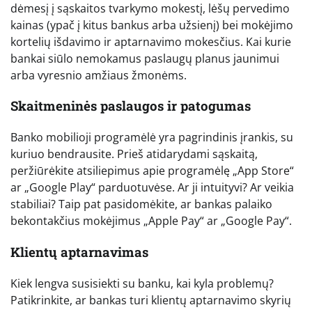
dėmesį į sąskaitos tvarkymo mokestį, lėšų pervedimo
kainas (ypač į kitus bankus arba užsienį) bei mokėjimo
kortelių išdavimo ir aptarnavimo mokesčius. Kai kurie
bankai siūlo nemokamus paslaugų planus jaunimui
arba vyresnio amžiaus žmonėms.
Skaitmeninės paslaugos ir patogumas
Banko mobilioji programėlė yra pagrindinis įrankis, su
kuriuo bendrausite. Prieš atidarydami sąskaitą,
peržiūrėkite atsiliepimus apie programėlę „App Store“
ar „Google Play“ parduotuvėse. Ar ji intuityvi? Ar veikia
stabiliai? Taip pat pasidomėkite, ar bankas palaiko
bekontakčius mokėjimus „Apple Pay“ ar „Google Pay“.
Klientų aptarnavimas
Kiek lengva susisiekti su banku, kai kyla problemų?
Patikrinkite, ar bankas turi klientų aptarnavimo skyrių