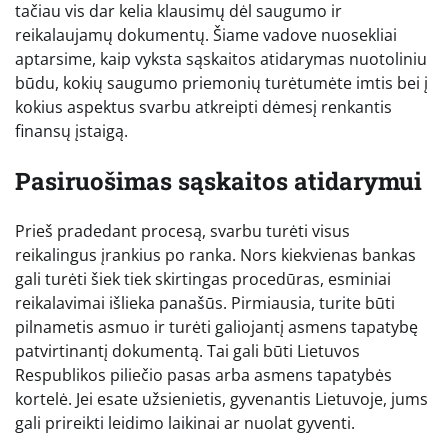
tačiau vis dar kelia klausimų dėl saugumo ir
reikalaujamų dokumentų. Šiame vadove nuosekliai
aptarsime, kaip vyksta sąskaitos atidarymas nuotoliniu
būdu, kokių saugumo priemonių turėtumėte imtis bei į
kokius aspektus svarbu atkreipti dėmesį renkantis
finansų įstaigą.
Pasiruošimas sąskaitos atidarymui
Prieš pradedant procesą, svarbu turėti visus
reikalingus įrankius po ranka. Nors kiekvienas bankas
gali turėti šiek tiek skirtingas procedūras, esminiai
reikalavimai išlieka panašūs. Pirmiausia, turite būti
pilnametis asmuo ir turėti galiojantį asmens tapatybę
patvirtinantį dokumentą. Tai gali būti Lietuvos
Respublikos piliečio pasas arba asmens tapatybės
kortelė. Jei esate užsienietis, gyvenantis Lietuvoje, jums
gali prireikti leidimo laikinai ar nuolat gyventi.