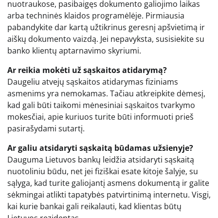
nuotraukose, pasibaigęs dokumento galiojimo laikas
arba techninės klaidos programėlėje. Pirmiausia
pabandykite dar kartą užtikrinus geresnį apšvietimą ir
aiškų dokumento vaizdą. Jei nepavyksta, susisiekite su
banko klientų aptarnavimo skyriumi.
Ar reikia mokėti už sąskaitos atidarymą?
Daugeliu atvejų sąskaitos atidarymas fiziniams
asmenims yra nemokamas. Tačiau atkreipkite dėmesį,
kad gali būti taikomi mėnesiniai sąskaitos tvarkymo
mokesčiai, apie kuriuos turite būti informuoti prieš
pasirašydami sutartį.
Ar galiu atsidaryti sąskaitą būdamas užsienyje?
Dauguma Lietuvos bankų leidžia atsidaryti sąskaitą
nuotoliniu būdu, net jei fiziškai esate kitoje šalyje, su
sąlyga, kad turite galiojantį asmens dokumentą ir galite
sėkmingai atlikti tapatybės patvirtinimą internetu. Visgi,
kai kurie bankai gali reikalauti, kad klientas būtų
Lietuvos rezidentas.