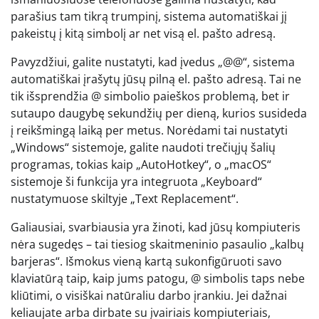
parašius tam tikrą trumpinį, sistema automatiškai jį
pakeistų į kitą simbolį ar net visą el. pašto adresą.
Pavyzdžiui, galite nustatyti, kad įvedus „@@“, sistema
automatiškai įrašytų jūsų pilną el. pašto adresą. Tai ne
tik išsprendžia @ simbolio paieškos problemą, bet ir
sutaupo daugybę sekundžių per dieną, kurios susideda
į reikšmingą laiką per metus. Norėdami tai nustatyti
„Windows“ sistemoje, galite naudoti trečiųjų šalių
programas, tokias kaip „AutoHotkey“, o „macOS“
sistemoje ši funkcija yra integruota „Keyboard“
nustatymuose skiltyje „Text Replacement“.
Galiausiai, svarbiausia yra žinoti, kad jūsų kompiuteris
nėra sugedęs – tai tiesiog skaitmeninio pasaulio „kalbų
barjeras“. Išmokus vieną kartą sukonfigūruoti savo
klaviatūrą taip, kaip jums patogu, @ simbolis taps nebe
kliūtimi, o visiškai natūraliu darbo įrankiu. Jei dažnai
keliaujate arba dirbate su įvairiais kompiuteriais,