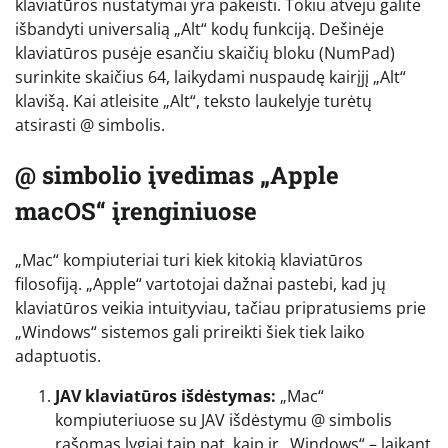
klaviatūros nustatymai yra pakeisti. Tokiu atveju galite
išbandyti universalią „Alt“ kodų funkciją. Dešinėje
klaviatūros pusėje esančiu skaičių bloku (NumPad)
surinkite skaičius 64, laikydami nuspaudę kairįjį „Alt“
klavišą. Kai atleisite „Alt“, teksto laukelyje turėtų
atsirasti @ simbolis.
@ simbolio įvedimas „Apple
macOS“ įrenginiuose
„Mac“ kompiuteriai turi kiek kitokią klaviatūros
filosofiją. „Apple“ vartotojai dažnai pastebi, kad jų
klaviatūros veikia intuityviau, tačiau pripratusiems prie
„Windows“ sistemos gali prireikti šiek tiek laiko
adaptuotis.
JAV klaviatūros išdėstymas:
„Mac“
kompiuteriuose su JAV išdėstymu @ simbolis
rašomas lygiai taip pat, kaip ir „Windows“ – laikant