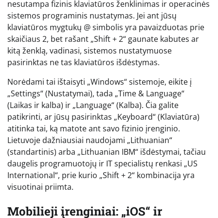
nesutampa fizinis klaviatūros ženklinimas ir operacinės
sistemos programinis nustatymas. Jei ant jūsų
klaviatūros mygtukų @ simbolis yra pavaizduotas prie
skaičiaus 2, bet rašant „Shift + 2“ gaunate kabutes ar
kitą ženklą, vadinasi, sistemos nustatymuose
pasirinktas ne tas klaviatūros išdėstymas.
Norėdami tai ištaisyti „Windows“ sistemoje, eikite į
„Settings“ (Nustatymai), tada „Time & Language“
(Laikas ir kalba) ir „Language“ (Kalba). Čia galite
patikrinti, ar jūsų pasirinktas „Keyboard“ (Klaviatūra)
atitinka tai, ką matote ant savo fizinio įrenginio.
Lietuvoje dažniausiai naudojami „Lithuanian“
(standartinis) arba „Lithuanian IBM“ išdėstymai, tačiau
daugelis programuotojų ir IT specialistų renkasi „US
International“, prie kurio „Shift + 2“ kombinacija yra
visuotinai priimta.
Mobilieji įrenginiai: „iOS“ ir