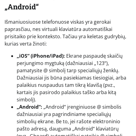
„Android“
Išmaniuosiuose telefonuose viskas yra gerokai
paprasčiau, nes virtuali klaviatūra automatiškai
prisitaiko prie konteksto. Tačiau yra keletas gudrybių,
kurias verta žinoti:
„iOS“ (iPhone/iPad):
Ekrane paspaudę skaičių
perjungimo mygtuką (dažniausiai „123“),
pamatysite @ simbolį tarp specialiųjų ženklų.
Dažniausiai jis būna pasiekiamas tiesiogiai, arba
palaikius nuspaudus tam tikrą klavišą (pvz.,
kartais jis pasirodo palaikius taško arba kitą
simbolį).
„Android“:
„Android“ įrenginiuose @ simbolis
dažniausiai yra pagrindiniame specialiųjų
simbolių ekrane. Be to, jei rašote elektroninio
pašto adresą, dauguma „Android“ klaviatūrų