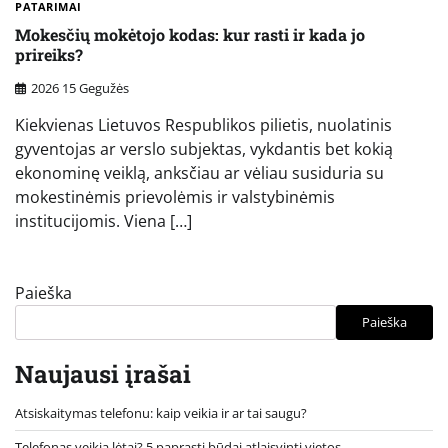
PATARIMAI
Mokesčių mokėtojo kodas: kur rasti ir kada jo
prireiks?
2026 15 Gegužės
Kiekvienas Lietuvos Respublikos pilietis, nuolatinis
gyventojas ar verslo subjektas, vykdantis bet kokią
ekonominę veiklą, anksčiau ar vėliau susiduria su
mokestinėmis prievolėmis ir valstybinėmis
institucijomis. Viena […]
Paieška
Paieška
Naujausi įrašai
Atsiskaitymas telefonu: kaip veikia ir ar tai saugu?
Telefonas veikia lėtai? 5 paprasti būdai atlaisvinti vietos