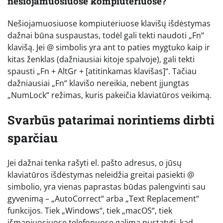
nešiojamuosiuose kompiuteriuose?
Nešiojamuosiuose kompiuteriuose klavišų išdėstymas
dažnai būna suspaustas, todėl gali tekti naudoti „Fn“
klavišą. Jei @ simbolis yra ant to paties mygtuko kaip ir
kitas ženklas (dažniausiai kitoje spalvoje), gali tekti
spausti „Fn + AltGr + [atitinkamas klavišas]“. Tačiau
dažniausiai „Fn“ klavišo nereikia, nebent įjungtas
„NumLock“ režimas, kuris pakeičia klaviatūros veikimą.
Svarbūs patarimai norintiems dirbti
sparčiau
Jei dažnai tenka rašyti el. pašto adresus, o jūsų
klaviatūros išdėstymas neleidžia greitai pasiekti @
simbolio, yra vienas paprastas būdas palengvinti sau
gyvenimą – „AutoCorrect“ arba „Text Replacement“
funkcijos. Tiek „Windows“, tiek „macOS“, tiek
išmaniuosiuose telefonuose galima nustatyti, kad