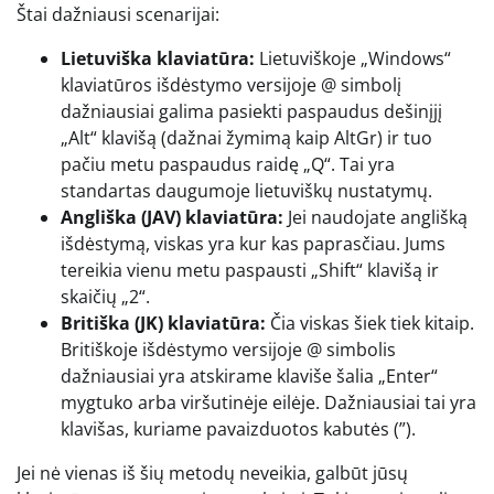
Štai dažniausi scenarijai:
Lietuviška klaviatūra:
Lietuviškoje „Windows“
klaviatūros išdėstymo versijoje @ simbolį
dažniausiai galima pasiekti paspaudus dešinįjį
„Alt“ klavišą (dažnai žymimą kaip AltGr) ir tuo
pačiu metu paspaudus raidę „Q“. Tai yra
standartas daugumoje lietuviškų nustatymų.
Angliška (JAV) klaviatūra:
Jei naudojate anglišką
išdėstymą, viskas yra kur kas paprasčiau. Jums
tereikia vienu metu paspausti „Shift“ klavišą ir
skaičių „2“.
Britiška (JK) klaviatūra:
Čia viskas šiek tiek kitaip.
Britiškoje išdėstymo versijoje @ simbolis
dažniausiai yra atskirame klaviše šalia „Enter“
mygtuko arba viršutinėje eilėje. Dažniausiai tai yra
klavišas, kuriame pavaizduotos kabutės (”).
Jei nė vienas iš šių metodų neveikia, galbūt jūsų