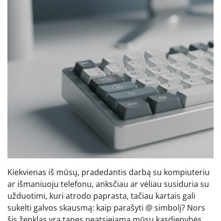
Kiekvienas iš mūsų, pradedantis darbą su kompiuteriu
ar išmaniuoju telefonu, anksčiau ar vėliau susiduria su
užduotimi, kuri atrodo paprasta, tačiau kartais gali
sukelti galvos skausmą: kaip parašyti @ simbolį? Nors
šis ženklas yra tapęs neatsiejama mūsų kasdienybės