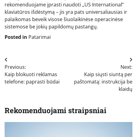
rekomenduojame įprasti naudoti „US International“
klaviatūros išdėstymą – jis yra pats universaliausias ir
palaikomas beveik visose šiuolaikinėse operacinėse
sistemose be jokių papildomų pastangų.
Posted in
Patarimai
Navigacija
Previous:
Next:
tarp
Kaip blokuoti reklamas
Kaip siųsti siuntą per
įrašų
telefone: paprasti būdai
paštomatą: instrukcija be
klaidų
Rekomenduojami straipsniai