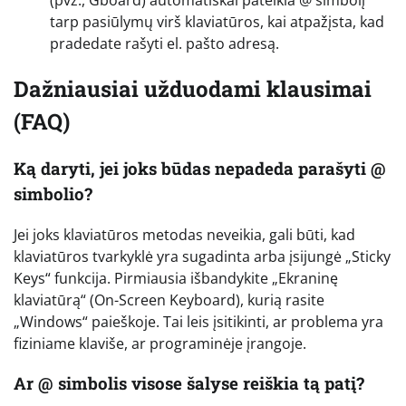
(pvz., Gboard) automatiškai pateikia @ simbolį
tarp pasiūlymų virš klaviatūros, kai atpažįsta, kad
pradedate rašyti el. pašto adresą.
Dažniausiai užduodami klausimai
(FAQ)
Ką daryti, jei joks būdas nepadeda parašyti @
simbolio?
Jei joks klaviatūros metodas neveikia, gali būti, kad
klaviatūros tvarkyklė yra sugadinta arba įsijungė „Sticky
Keys“ funkcija. Pirmiausia išbandykite „Ekraninę
klaviatūrą“ (On-Screen Keyboard), kurią rasite
„Windows“ paieškoje. Tai leis įsitikinti, ar problema yra
fiziniame klaviše, ar programinėje įrangoje.
Ar @ simbolis visose šalyse reiškia tą patį?