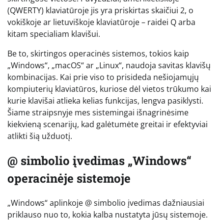
(QWERTY) klaviatūroje jis yra priskirtas skaičiui 2, o
vokiškoje ar lietuviškoje klaviatūroje – raidei Q arba
kitam specialiam klavišui.
Be to, skirtingos operacinės sistemos, tokios kaip
„Windows“, „macOS“ ar „Linux“, naudoja savitas klavišų
kombinacijas. Kai prie viso to prisideda nešiojamųjų
kompiuterių klaviatūros, kuriose dėl vietos trūkumo kai
kurie klavišai atlieka kelias funkcijas, lengva pasiklysti.
Šiame straipsnyje mes sistemingai išnagrinėsime
kiekvieną scenarijų, kad galėtumėte greitai ir efektyviai
atlikti šią užduotį.
@ simbolio įvedimas „Windows“
operacinėje sistemoje
„Windows“ aplinkoje @ simbolio įvedimas dažniausiai
priklauso nuo to, kokia kalba nustatyta jūsų sistemoje.