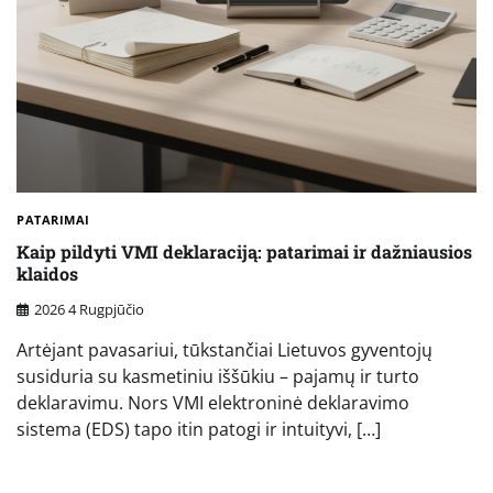
PATARIMAI
Kaip pildyti VMI deklaraciją: patarimai ir dažniausios
klaidos
2026 4 Rugpjūčio
Artėjant pavasariui, tūkstančiai Lietuvos gyventojų
susiduria su kasmetiniu iššūkiu – pajamų ir turto
deklaravimu. Nors VMI elektroninė deklaravimo
sistema (EDS) tapo itin patogi ir intuityvi, […]