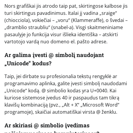
Nors grafiškai jis atrodo taip pat, skirtingose kalbose jis
turi skirtingus pavadinimus. Italai jį vadina „sraige“
(chiocciola), vokiečiai – „voru“ (Klammeraffe), o švedai –
„dramblio straubliu“ (snabel-a). Visgi skaitmeniniame
pasaulyje jo funkcija visur išlieka identiška – atskirti
vartotojo vardą nuo domeno el. pašto adrese.
Ar galima įvesti @ simbolį naudojant
„Unicode“ kodus?
Taip, jei dirbate su profesionalia tekstų rengyklė ar
programavimo aplinka, galite įvesti simbolį naudodami
„Unicode“ kodą. @ simbolio kodas yra U+0040. Kai
kuriose sistemose įvedus 40 ir paspaudus tam tikrą
klavišų kombinaciją (pvz., „Alt + X“ „Microsoft Word“
programoje), skaičiai automatiškai virsta @ ženklu.
Ar skiriasi @ simbolio įvedimas