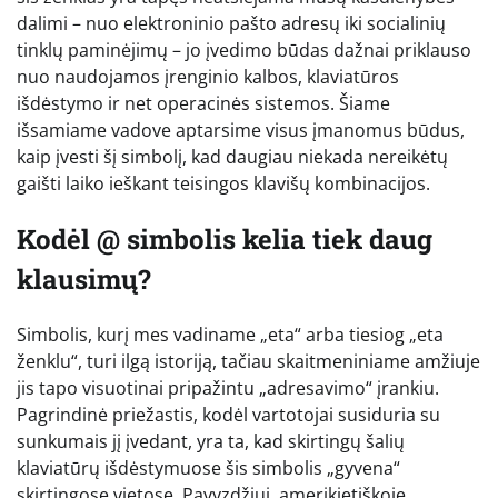
dalimi – nuo elektroninio pašto adresų iki socialinių
tinklų paminėjimų – jo įvedimo būdas dažnai priklauso
nuo naudojamos įrenginio kalbos, klaviatūros
išdėstymo ir net operacinės sistemos. Šiame
išsamiame vadove aptarsime visus įmanomus būdus,
kaip įvesti šį simbolį, kad daugiau niekada nereikėtų
gaišti laiko ieškant teisingos klavišų kombinacijos.
Kodėl @ simbolis kelia tiek daug
klausimų?
Simbolis, kurį mes vadiname „eta“ arba tiesiog „eta
ženklu“, turi ilgą istoriją, tačiau skaitmeniniame amžiuje
jis tapo visuotinai pripažintu „adresavimo“ įrankiu.
Pagrindinė priežastis, kodėl vartotojai susiduria su
sunkumais jį įvedant, yra ta, kad skirtingų šalių
klaviatūrų išdėstymuose šis simbolis „gyvena“
skirtingose vietose. Pavyzdžiui, amerikietiškoje