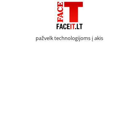
Skip
to
content
pažvelk technologijoms į akis