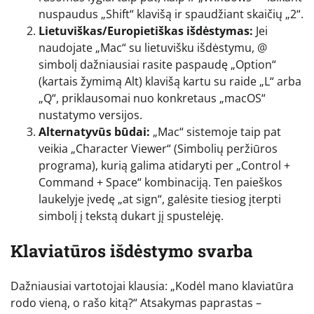
nuspaudus „Shift“ klavišą ir spaudžiant skaičių „2“.
Lietuviškas/Europietiškas išdėstymas:
Jei
naudojate „Mac“ su lietuvišku išdėstymu, @
simbolį dažniausiai rasite paspaudę „Option“
(kartais žymimą Alt) klavišą kartu su raide „L“ arba
„Q“, priklausomai nuo konkretaus „macOS“
nustatymo versijos.
Alternatyvūs būdai:
„Mac“ sistemoje taip pat
veikia „Character Viewer“ (Simbolių peržiūros
programa), kurią galima atidaryti per „Control +
Command + Space“ kombinaciją. Ten paieškos
laukelyje įvedę „at sign“, galėsite tiesiog įterpti
simbolį į tekstą dukart jį spustelėję.
Klaviatūros išdėstymo svarba
Dažniausiai vartotojai klausia: „Kodėl mano klaviatūra
rodo vieną, o rašo kitą?“ Atsakymas paprastas –