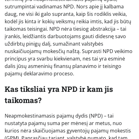
sutrumpintai vadinamas NPD. Nors apie jį kalbama
daug, ne visi iki galo supranta, kaip šis rodiklis veikia,
kodėl jis kinta ir kokių veiksmų reikia imtis, kad jis būtų
taikomas teisingai. NPD nėra tiesiog abstrakcija – tai
įrankis, leidžiantis darbuotojams gauti didesnę savo
uždirbtų pinigų dalį, sumažinant valstybės
nuskaičiuojamų mokesčių naštą. Suprasti NPD veikimo
principus yra svarbu kiekvienam, nes tai yra esminė
dalis jūsų asmeninių finansų planavimo ir teisingo
pajamų deklaravimo proceso.
Kas tiksliai yra NPD ir kam jis
taikomas?
Neapmokestinamasis pajamų dydis (NPD) – tai
nustatyta pajamų suma per mėnesį ar metus, nuo
kurios nėra skaičiuojamas gyventojų pajamų mokestis
(GPM). Paprasčiau tariant, valstybė numato, kad tam