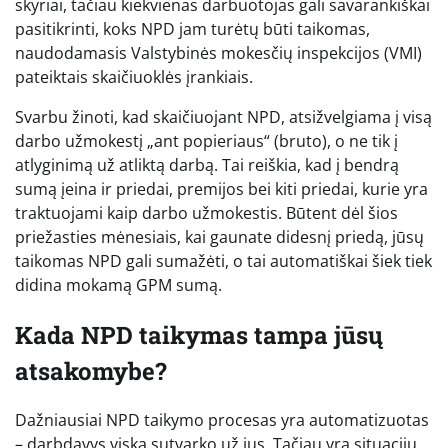
skyriai, tačiau kiekvienas darbuotojas gali savarankiškai
pasitikrinti, koks NPD jam turėtų būti taikomas,
naudodamasis Valstybinės mokesčių inspekcijos (VMI)
pateiktais skaičiuoklės įrankiais.
Svarbu žinoti, kad skaičiuojant NPD, atsižvelgiama į visą
darbo užmokestį „ant popieriaus“ (bruto), o ne tik į
atlyginimą už atliktą darbą. Tai reiškia, kad į bendrą
sumą įeina ir priedai, premijos bei kiti priedai, kurie yra
traktuojami kaip darbo užmokestis. Būtent dėl šios
priežasties mėnesiais, kai gaunate didesnį priedą, jūsų
taikomas NPD gali sumažėti, o tai automatiškai šiek tiek
didina mokamą GPM sumą.
Kada NPD taikymas tampa jūsų
atsakomybe?
Dažniausiai NPD taikymo procesas yra automatizuotas
– darbdavys viską sutvarko už jus. Tačiau yra situacijų,