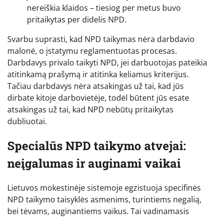
nereiškia klaidos – tiesiog per metus buvo
pritaikytas per didelis NPD.
Svarbu suprasti, kad NPD taikymas nėra darbdavio
malonė, o įstatymu reglamentuotas procesas.
Darbdavys privalo taikyti NPD, jei darbuotojas pateikia
atitinkamą prašymą ir atitinka keliamus kriterijus.
Tačiau darbdavys nėra atsakingas už tai, kad jūs
dirbate kitoje darbovietėje, todėl būtent jūs esate
atsakingas už tai, kad NPD nebūtų pritaikytas
dubliuotai.
Specialūs NPD taikymo atvejai:
neįgalumas ir auginami vaikai
Lietuvos mokestinėje sistemoje egzistuoja specifinės
NPD taikymo taisyklės asmenims, turintiems negalią,
bei tėvams, auginantiems vaikus. Tai vadinamasis