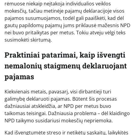
rėmuose niekaip neįtakoja individualios veiklos
mokesčių, tačiau metinėje pajamų deklaracijoje visos
pajamos susumuojamos, todėl gali paaiškėti, kad dėl
gautų papildomų pajamų jums priklausė mažesnis NPD
nei buvo pritaikytas per metus. Tokiu atveju vėlgi teks
susimokėti skirtumą.
Praktiniai patarimai, kaip išvengti
nemalonių staigmenų deklaruojant
pajamas
Kiekvienais metais, pavasarį, visi dirbantieji turi
galimybę deklaruoti pajamas. Būtent šis procesas
dažniausiai atskleidžia, ar NPD per metus buvo
taikomas teisingai. Dažniausia problema – dėl klaidingo
NPD taikymo susidariusi mokesčių nepriemoka.
Kad išvengtumėte streso ir netikėtų sąskaitų, laikykitės