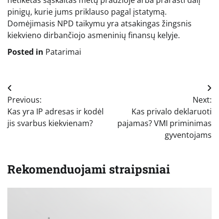
pinigų, kurie jums priklauso pagal įstatymą.
Domėjimasis NPD taikymu yra atsakingas žingsnis
kiekvieno dirbančiojo asmeninių finansų kelyje.
Posted in
Patarimai
Navigacija
Previous:
Next:
tarp
Kas yra IP adresas ir kodėl
Kas privalo deklaruoti
įrašų
jis svarbus kiekvienam?
pajamas? VMI priminimas
gyventojams
Rekomenduojami straipsniai