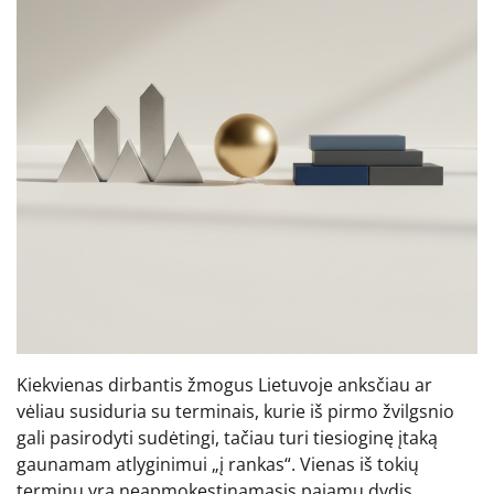
Kiekvienas dirbantis žmogus Lietuvoje anksčiau ar
vėliau susiduria su terminais, kurie iš pirmo žvilgsnio
gali pasirodyti sudėtingi, tačiau turi tiesioginę įtaką
gaunamam atlyginimui „į rankas“. Vienas iš tokių
terminų yra neapmokestinamasis pajamų dydis,