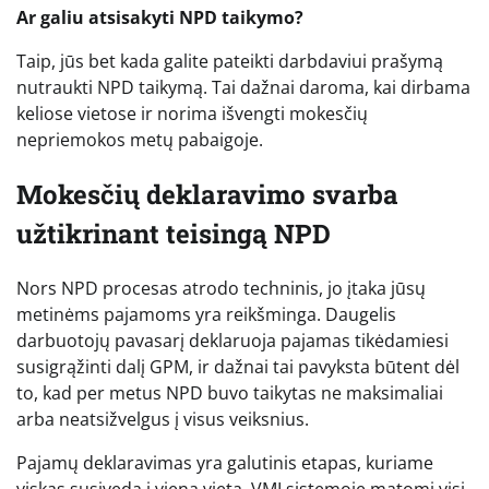
Ar galiu atsisakyti NPD taikymo?
Taip, jūs bet kada galite pateikti darbdaviui prašymą
nutraukti NPD taikymą. Tai dažnai daroma, kai dirbama
keliose vietose ir norima išvengti mokesčių
nepriemokos metų pabaigoje.
Mokesčių deklaravimo svarba
užtikrinant teisingą NPD
Nors NPD procesas atrodo techninis, jo įtaka jūsų
metinėms pajamoms yra reikšminga. Daugelis
darbuotojų pavasarį deklaruoja pajamas tikėdamiesi
susigrąžinti dalį GPM, ir dažnai tai pavyksta būtent dėl
to, kad per metus NPD buvo taikytas ne maksimaliai
arba neatsižvelgus į visus veiksnius.
Pajamų deklaravimas yra galutinis etapas, kuriame
viskas susiveda į vieną vietą. VMI sistemoje matomi visi