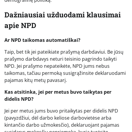
demografinę politiką.
Dažniausiai užduodami klausimai
apie NPD
Ar NPD taikomas automatiškai?
Taip, bet tik jei pateikiate prašymą darbdaviui. Be jūsų
prašymo darbdavys neturi teisinio pagrindo taikyti
NPD. Jei prašymo nepateikėte, NPD jums nebus
taikomas, tačiau permoką susigrąžinsite deklaruodami
pajamas kitų metų pavasarį.
Kas atsitinka, jei per metus buvo taikytas per
didelis NPD?
Jei per metus jums buvo pritaikytas per didelis NPD
(pavyzdžiui, dėl darbo keliose darbovietėse arba
kintančio darbo užmokesčio), deklaruojant pajamas
susidarys mokesčių nepriemoka, kurią turėsite