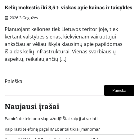
Kelių mokestis iki 3,5 t: viskas apie kainas ir taisykles
2026 3 Gegužės
Planuojant keliones tiek Lietuvos teritorijoje, tiek
kertant valstybės sienas, kiekvienam vairuotojui
anksčiau ar vėliau iškyla klausimų apie papildomas
išlaidas kelių infrastruktūrai. Vienas svarbiausių
aspektų, reikalaujančių […]
Paieška
Paieška
Naujausi įrašai
Pamiršote telefono slaptažodį? Štai kaip jį atrakinti
Kaip rasti telefoną pagal IMEI: ar tai tikrai įmanoma?