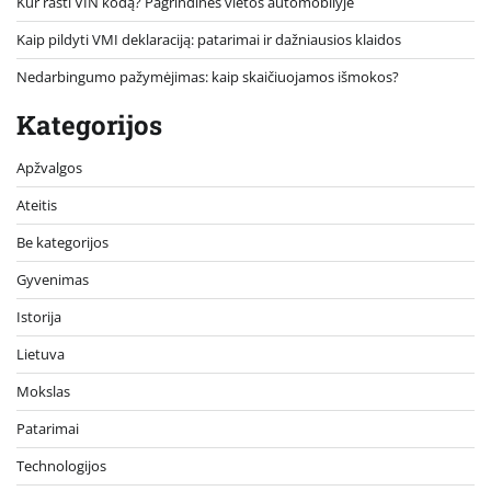
Kur rasti VIN kodą? Pagrindinės vietos automobilyje
Kaip pildyti VMI deklaraciją: patarimai ir dažniausios klaidos
Nedarbingumo pažymėjimas: kaip skaičiuojamos išmokos?
Kategorijos
Apžvalgos
Ateitis
Be kategorijos
Gyvenimas
Istorija
Lietuva
Mokslas
Patarimai
Technologijos