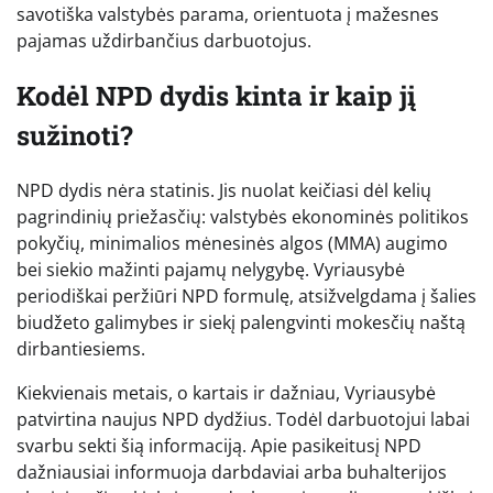
savotiška valstybės parama, orientuota į mažesnes
pajamas uždirbančius darbuotojus.
Kodėl NPD dydis kinta ir kaip jį
sužinoti?
NPD dydis nėra statinis. Jis nuolat keičiasi dėl kelių
pagrindinių priežasčių: valstybės ekonominės politikos
pokyčių, minimalios mėnesinės algos (MMA) augimo
bei siekio mažinti pajamų nelygybę. Vyriausybė
periodiškai peržiūri NPD formulę, atsižvelgdama į šalies
biudžeto galimybes ir siekį palengvinti mokesčių naštą
dirbantiesiems.
Kiekvienais metais, o kartais ir dažniau, Vyriausybė
patvirtina naujus NPD dydžius. Todėl darbuotojui labai
svarbu sekti šią informaciją. Apie pasikeitusį NPD
dažniausiai informuoja darbdaviai arba buhalterijos