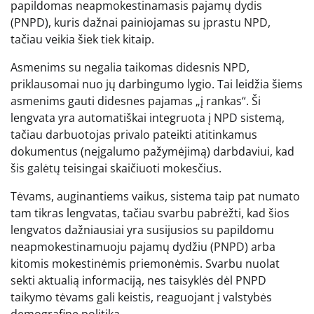
papildomas neapmokestinamasis pajamų dydis
(PNPD), kuris dažnai painiojamas su įprastu NPD,
tačiau veikia šiek tiek kitaip.
Asmenims su negalia taikomas didesnis NPD,
priklausomai nuo jų darbingumo lygio. Tai leidžia šiems
asmenims gauti didesnes pajamas „į rankas“. Ši
lengvata yra automatiškai integruota į NPD sistemą,
tačiau darbuotojas privalo pateikti atitinkamus
dokumentus (neįgalumo pažymėjimą) darbdaviui, kad
šis galėtų teisingai skaičiuoti mokesčius.
Tėvams, auginantiems vaikus, sistema taip pat numato
tam tikras lengvatas, tačiau svarbu pabrėžti, kad šios
lengvatos dažniausiai yra susijusios su papildomu
neapmokestinamuoju pajamų dydžiu (PNPD) arba
kitomis mokestinėmis priemonėmis. Svarbu nuolat
sekti aktualią informaciją, nes taisyklės dėl PNPD
taikymo tėvams gali keistis, reaguojant į valstybės