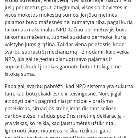
jūsų per metus gauti atlyginimai, visos darbovietės ir
visos mokėtos mokesčių sumos. Jei jūsų metinės
pajamos buvo mažesnės nei numatyta riba, pagal kurią
taikomas maksimalus NPD, tačiau per metus jis buvo
taikomas mažesnis, tuomet susidaro permoka, kurią
valstybė jums grąžina. Tai dar viena priežastis, kodėl
svarbu suprasti šį mechanizmą – žinodami, kaip veikia
NPD, jūs galite geriau planuoti savo pajamas ir
suprasti, kodėl į rankas gaunate būtent tokią, o ne
kitokią sumą.
Pabaigai, svarbu pabrėžti, kad NPD sistema yra sukurta
tam, kad būtų skaidresnė ir teisingesnė. Nors ji gali
atrodyti paini, pagrindiniai principai – prašymo
pateikimas, situacijos stebėjimas dirbant keliose
darbovietėse ir atidus požiūris į metinę deklaraciją –
yra viskas, ko reikia, kad jaustumėtės užtikrintai.
Ignoruoti šiuos niuansus reiškia rizikuoti gauti
netikėtas sąskaitas metų pradžioje arba prarasti dalį