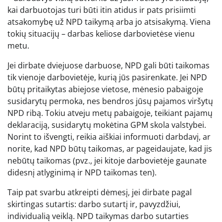
kai darbuotojas turi būti itin atidus ir pats prisiimti
atsakomybę už NPD taikymą arba jo atsisakymą. Viena
tokių situacijų – darbas keliose darbovietėse vienu
metu.
Jei dirbate dviejuose darbuose, NPD gali būti taikomas
tik vienoje darbovietėje, kurią jūs pasirenkate. Jei NPD
būtų pritaikytas abiejose vietose, mėnesio pabaigoje
susidarytų permoka, nes bendros jūsų pajamos viršytų
NPD ribą. Tokiu atveju metų pabaigoje, teikiant pajamų
deklaraciją, susidarytų mokėtina GPM skola valstybei.
Norint to išvengti, reikia aiškiai informuoti darbdavį, ar
norite, kad NPD būtų taikomas, ar pageidaujate, kad jis
nebūtų taikomas (pvz., jei kitoje darbovietėje gaunate
didesnį atlyginimą ir NPD taikomas ten).
Taip pat svarbu atkreipti dėmesį, jei dirbate pagal
skirtingas sutartis: darbo sutartį ir, pavyzdžiui,
individualią veiklą. NPD taikymas darbo sutarties