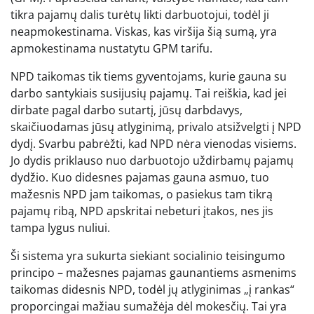
tikra pajamų dalis turėtų likti darbuotojui, todėl ji
neapmokestinama. Viskas, kas viršija šią sumą, yra
apmokestinama nustatytu GPM tarifu.
NPD taikomas tik tiems gyventojams, kurie gauna su
darbo santykiais susijusių pajamų. Tai reiškia, kad jei
dirbate pagal darbo sutartį, jūsų darbdavys,
skaičiuodamas jūsų atlyginimą, privalo atsižvelgti į NPD
dydį. Svarbu pabrėžti, kad NPD nėra vienodas visiems.
Jo dydis priklauso nuo darbuotojo uždirbamų pajamų
dydžio. Kuo didesnes pajamas gauna asmuo, tuo
mažesnis NPD jam taikomas, o pasiekus tam tikrą
pajamų ribą, NPD apskritai nebeturi įtakos, nes jis
tampa lygus nuliui.
Ši sistema yra sukurta siekiant socialinio teisingumo
principo – mažesnes pajamas gaunantiems asmenims
taikomas didesnis NPD, todėl jų atlyginimas „į rankas“
proporcingai mažiau sumažėja dėl mokesčių. Tai yra