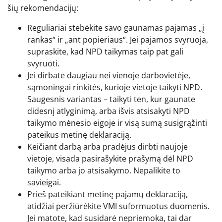
šių rekomendacijų:
Reguliariai stebėkite savo gaunamas pajamas „į
rankas“ ir „ant popieriaus“. Jei pajamos svyruoja,
supraskite, kad NPD taikymas taip pat gali
svyruoti.
Jei dirbate daugiau nei vienoje darbovietėje,
sąmoningai rinkitės, kurioje vietoje taikyti NPD.
Saugesnis variantas – taikyti ten, kur gaunate
didesnį atlyginimą, arba išvis atsisakyti NPD
taikymo mėnesio eigoje ir visą sumą susigrąžinti
pateikus metinę deklaraciją.
Keičiant darbą arba pradėjus dirbti naujoje
vietoje, visada pasirašykite prašymą dėl NPD
taikymo arba jo atsisakymo. Nepalikite to
savieigai.
Prieš pateikiant metinę pajamų deklaraciją,
atidžiai peržiūrėkite VMI suformuotus duomenis.
Jei matote, kad susidarė nepriemoka, tai dar