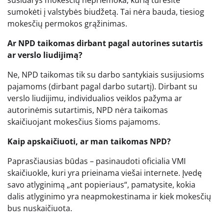
sumokėti į valstybės biudžetą. Tai nėra bauda, tiesiog
mokesčių permokos grąžinimas.
Ar NPD taikomas dirbant pagal autorines sutartis
ar verslo liudijimą?
Ne, NPD taikomas tik su darbo santykiais susijusioms
pajamoms (dirbant pagal darbo sutartį). Dirbant su
verslo liudijimu, individualios veiklos pažyma ar
autorinėmis sutartimis, NPD nėra taikomas
skaičiuojant mokesčius šioms pajamoms.
Kaip apskaičiuoti, ar man taikomas NPD?
Paprasčiausias būdas – pasinaudoti oficialia VMI
skaičiuokle, kuri yra prieinama viešai internete. Įvedę
savo atlyginimą „ant popieriaus“, pamatysite, kokia
dalis atlyginimo yra neapmokestinama ir kiek mokesčių
bus nuskaičiuota.