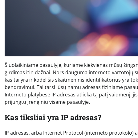
Šiuolaikiniame pasaulyje, kuriame kiekvienas mūsų žingsni
girdimas itin dažnai. Nors dauguma interneto vartotojų su
kas tai yra ir kodėl šis skaitmeninis identifikatorius yra
bendravimui. Tai tarsi jūsų namų adresas fiziniame pasauly
Interneto platybėse IP adresas atlieka tą patį vaidmenį: ji
prijungtų įrenginių visame pasaulyje.
Kas tiksliai yra IP adresas?
IP adresas, arba Internet Protocol (interneto protokolo) a