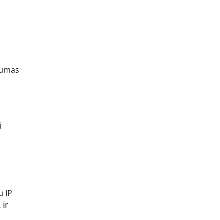
rtumas
i
u IP
 ir