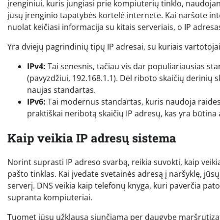
įrenginiui, kuris jungiasi prie kompiuterių tinklo, naudojan
jūsų įrenginio tapatybės kortelė internete. Kai naršote inte
nuolat keičiasi informacija su kitais serveriais, o IP adresas
Yra dviejų pagrindinių tipų IP adresai, su kuriais vartotoja
IPv4:
Tai senesnis, tačiau vis dar populiariausias stan
(pavyzdžiui, 192.168.1.1). Dėl riboto skaičių derinių
naujas standartas.
IPv6:
Tai modernus standartas, kuris naudoja raides ir
praktiškai neribotą skaičių IP adresų, kas yra būtina 
Kaip veikia IP adresų sistema
Norint suprasti IP adreso svarbą, reikia suvokti, kaip veiki
pašto tinklas. Kai įvedate svetainės adresą į naršyklę, j
serverį. DNS veikia kaip telefonų knyga, kuri paverčia pat
supranta kompiuteriai.
Tuomet jūsų užklausa siunčiama per daugybę maršrutizatorių 