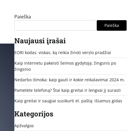
Paieška
Paieška
Naujausi įrašai
EORI kodas: viskas, ką reikia žinoti verslo pradžiai
Kaip internetu pakeisti šeimos gydytoją: žingsnis po
žingsnio
Nedarbo išmoka: kaip gauti ir kokie reikalavimai 2024 m.
Pametėte telefoną? Štai kaip greitai ir lengvai jį surasti
Kaip greitai ir saugiai susikurti el. paštą: išsamus gidas
Kategorijos
Apžvalgos