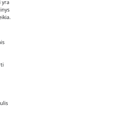
i yra
ginys
ikia.
ais
ti
ulis