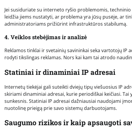
Jei susiduriate su interneto ryšio problemomis, techninio 
leidžia jiems nustatyti, ar problema yra jūsų pusėje, ar tin
administratoriams prižiūrint infrastruktūros stabilumą.
4. Veiklos stebėjimas ir analizė
Reklamos tinklai ir svetainių savininkai seka vartotojų IP a
rodyti tikslingas reklamas. Nors kai kam tai atrodo naudin
Statiniai ir dinaminiai IP adresai
Internetų tiekėjai gali suteikti dviejų tipų viešuosius IP
skiriami dinaminiai adresai, kurie periodiškai keičiasi. Tai
sunkesnis. Statiniai IP adresai dažniausiai naudojami įmon
nuotolinę prieigą prie savo sistemų darbuotojams.
Saugumo rizikos ir kaip apsaugoti sa