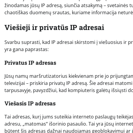
žinodamas jūsų IP adresą, siunčia atsakymą – svetainės turi
chaotiškas duomenų srautas, kuriame informacija neturėtų
Viešieji ir privatūs IP adresai
Svarbu suprasti, kad IP adresai skirstomi į viešuosius ir p
yra gana paprastas:
Privatus IP adresas
Jūsų namų maršrutizatorius kiekvienam prie jo prijungtam
televizijai – priskiria privatų IP adresą. Šie adresai matomi 
tarpusavyje, pavyzdžiui, kad kompiuteris galėtų išsiųsti
Viešasis IP adresas
Tai adresas, kurį jums suteikia interneto paslaugų teikėja
adresu, „matomas“ išorinio pasaulio. Tai yra jūsų internet
būtent šis adresas dažnai naudojamas geoblokavimui ar jū