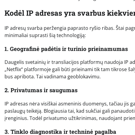
Kodėl IP adresas yra svarbus kiekvie
IP adresų svarba peržengia paprasto ryšio ribas. Štai pag
minimaliai suprasti šią technologiją:
1. Geografinė padėtis ir turinio prieinamumas
Daugelis svetainių ir transliacijos platformų naudoja IP ad
„Netflix“ platformoje gali būti prieinami tik tam tikrose šal
bus apribota. Tai vadinama geoblokavimu.
2. Privatumas ir saugumas
IP adresas nėra visiškai asmeninis duomenys, tačiau jis gal
paslaugų teikėją. Blogiausia tai, kad sukčiai gali panaudoti 
įrenginius. Todėl privatumo užtikrinimas, naudojant priem
3. Tinklo diagnostika ir techninė pagalba