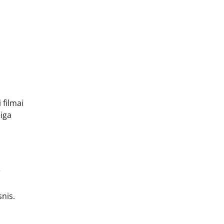
 filmai
eiga
r
nis.