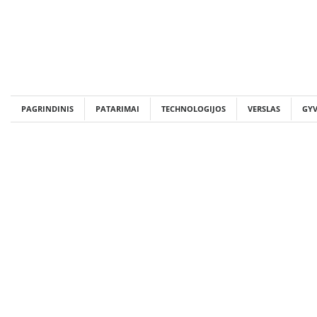
Skip
to
content
PAGRINDINIS
PATARIMAI
TECHNOLOGIJOS
VERSLAS
GY