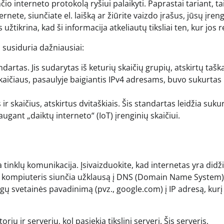
čio interneto protokolą ryšiui palaikyti. Paprastai tariant, ta
rnete, siunčiate el. laišką ar žiūrite vaizdo įrašus, jūsų įren
 užtikrina, kad ši informacija atkeliautų tiksliai ten, kur jos re
i susiduria dažniausiai:
dartas. Jis sudarytas iš keturių skaičių grupių, atskirtų tašk
 skaičiaus, pasaulyje baigiantis IPv4 adresams, buvo sukurtas
 skaičius, atskirtus dvitaškiais. Šis standartas leidžia sukur
augant „daiktų interneto“ (IoT) įrenginių skaičiui.
a tinklų komunikacija. Įsivaizduokite, kad internetas yra didži
ūsų kompiuteris siunčia užklausą į DNS (Domain Name System)
ogų svetainės pavadinimą (pvz., google.com) į IP adresą, kurį
ir serverių, kol pasiekia tikslinį serverį. Šis serveris,