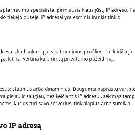
aptarnavimo specialistai pirmiausia klaus jūsų IP adreso. Ta
klo tiekėjo pusėje. IP adresai yra esminis įrankis tinklo
dresus, kad sukurtų jų skaitmeninius profilius. Tai leidžia ji
ga, kiti tai vertina kaip rimtą privatumo pažeidimą.
 adresus: statinius arba dinaminius. Daugumai paprastų vartot
 yra pigiau ir saugiau, nes keičiantis IP adresui, sekimas tam
ėms, kurios turi savo serverius, tinklalapius arba suteikia
vo IP adresą