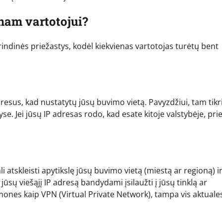
nam vartotojui?
rindinės priežastys, kodėl kiekvienas vartotojas turėtų bent
resus, kad nustatytų jūsų buvimo vietą. Pavyzdžiui, tam tikri
yse. Jei jūsų IP adresas rodo, kad esate kitoje valstybėje, pri
i atskleisti apytikslę jūsų buvimo vietą (miestą ar regioną) i
jūsų viešąjį IP adresą bandydami įsilaužti į jūsų tinklą ar
ones kaip VPN (Virtual Private Network), tampa vis aktuales