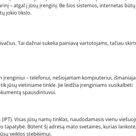
nį – atgal į jūsų įrenginį. Be šios sistemos, internetas būtų
 jokio tikslo.
rivačius. Tai dažnai sukelia painiavą vartotojams, tačiau ski
 įrenginiui – telefonui, nešiojamam kompiuteriui, išmaniaja
tik jūsų vietiniame tinkle. Jie leidžia įrenginiams susikalbėti
 dokumentą spausdintuvui.
s (IPT). Visas jūsų namų tinklas, naudodamasis vienu viešuoj
o tapatybė. Būtent šį adresą mato svetainės, kurias lankote,
sų veiklos stebėjimui.