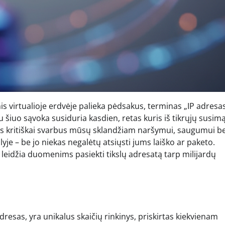
s virtualioje erdvėje palieka pėdsakus, terminas „IP adresas
 šiuo sąvoka susiduria kasdien, retas kuris iš tikrųjų susim
 toks kritiškai svarbus mūsų sklandžiam naršymui, saugumui be
je – be jo niekas negalėtų atsiųsti jums laiško ar paketo.
s leidžia duomenims pasiekti tikslų adresatą tarp milijardų
dresas, yra unikalus skaičių rinkinys, priskirtas kiekvienam