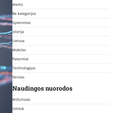
Ateitis
Be kategorijos
Gyvenimas
Istorija
Lietuva
Mokslas
Patarimai
Technologijos
Verslas
Naudingos nuorodos
W3Schools
GitHub