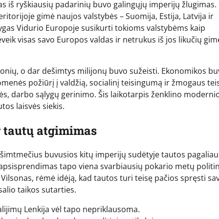
as iš ryškiausių padarinių buvo galingųjų imperijų žlugimas.
ritorijoje gimė naujos valstybės – Suomija, Estija, Latvija ir
ygas Vidurio Europoje susikurti tokioms valstybėms kaip
eik visas savo Europos valdas ir netrukus iš jos likučių gim
nių, o dar dešimtys milijonų buvo sužeisti. Ekonomikos b
uomenės požiūrį į valdžią, socialinį teisingumą ir žmogaus tei
bės, darbo sąlygų gerinimo. Šis laikotarpis ženklino moderni
os laisvės siekis.
r tautų atgimimas
 šimtmečius buvusios kitų imperijų sudėtyje tautos pagaliau
 apsisprendimas tapo viena svarbiausių pokario metų politi
ilsonas, rėmė idėją, kad tautos turi teisę pačios spręsti sa
alio taikos sutarties.
lijimų Lenkija vėl tapo nepriklausoma.