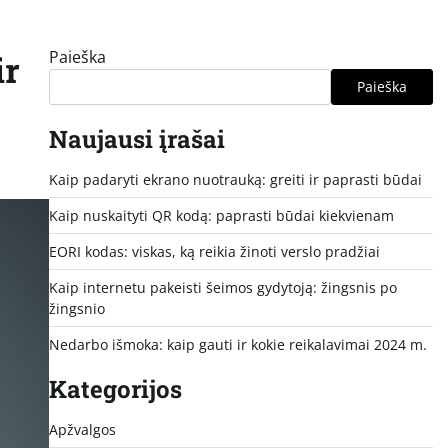
Paieška
ir
Paieška
Naujausi įrašai
Kaip padaryti ekrano nuotrauką: greiti ir paprasti būdai
Kaip nuskaityti QR kodą: paprasti būdai kiekvienam
EORI kodas: viskas, ką reikia žinoti verslo pradžiai
Kaip internetu pakeisti šeimos gydytoją: žingsnis po
žingsnio
Nedarbo išmoka: kaip gauti ir kokie reikalavimai 2024 m.
Kategorijos
Apžvalgos