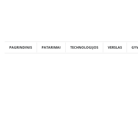
Skip
to
content
PAGRINDINIS
PATARIMAI
TECHNOLOGIJOS
VERSLAS
GY