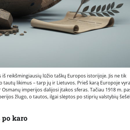
iš reikšmingiausių lūžio taškų Europos istorijoje. Jis ne tik
 tautų likimus – tarp jų ir Lietuvos. Prieš karą Europoje vyr
ir Osmanų imperijos dalijosi įtakos sferas. Tačiau 1918 m. pa
rijos žlugo, o tautos, ilgai slėptos po stiprių valstybių šešėl
s po karo