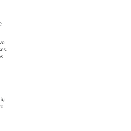
ė
uvo
ses.
os
nių
vo