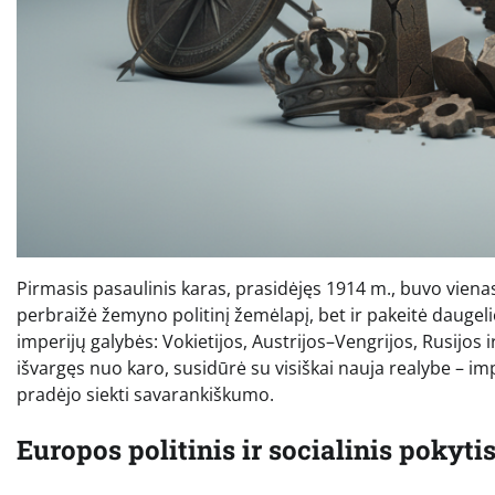
Pirmasis pasaulinis karas, prasidėjęs 1914 m., buvo vienas 
perbraižė žemyno politinį žemėlapį, bet ir pakeitė daugelio
imperijų galybės: Vokietijos, Austrijos–Vengrijos, Rusijos 
išvargęs nuo karo, susidūrė su visiškai nauja realybe – impe
pradėjo siekti savarankiškumo.
Europos politinis ir socialinis pokyti