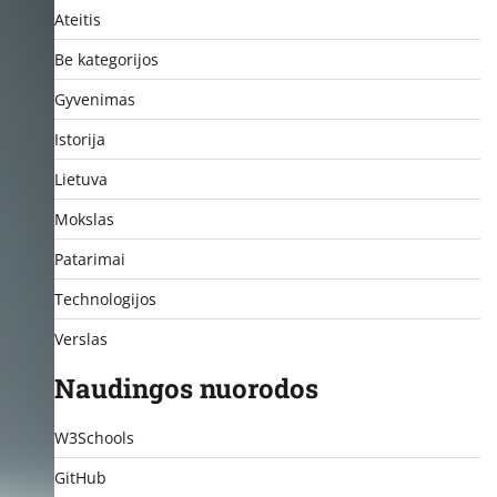
Ateitis
Be kategorijos
Gyvenimas
Istorija
Lietuva
Mokslas
Patarimai
Technologijos
Verslas
Naudingos nuorodos
W3Schools
GitHub