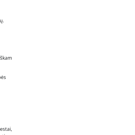
ų.
viškam
bės
estai,