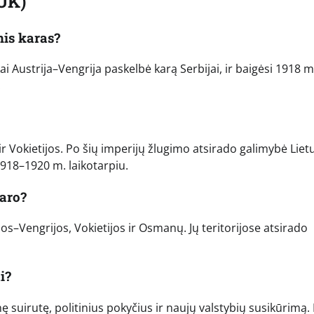
UK)
nis karas?
ai Austrija–Vengrija paskelbė karą Serbijai, ir baigėsi 1918 m
.
ir Vokietijos. Po šių imperijų žlugimo atsirado galimybė Liet
1918–1920 m. laikotarpiu.
karo?
jos–Vengrijos, Vokietijos ir Osmanų. Jų teritorijose atsirado
i?
uirutę, politinius pokyčius ir naujų valstybių susikūrimą. 