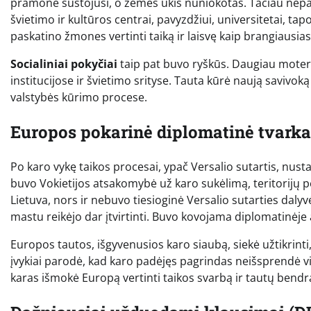
pramonė sustojusi, o žemės ūkis nuniokotas. Tačiau nepai
švietimo ir kultūros centrai, pavyzdžiui, universitetai, 
paskatino žmones vertinti taiką ir laisvę kaip brangiausias
Socialiniai pokyčiai
taip pat buvo ryškūs. Daugiau moterų
institucijose ir švietimo srityse. Tauta kūrė naują savivoką
valstybės kūrimo procese.
Europos pokarinė diplomatinė tvarka
Po karo vykę taikos procesai, ypač Versalio sutartis, nust
buvo Vokietijos atsakomybė už karo sukėlimą, teritorijų
Lietuva, nors ir nebuvo tiesioginė Versalio sutarties daly
mastu reikėjo dar įtvirtinti. Buvo kovojama diplomatinėje 
Europos tautos, išgyvenusios karo siaubą, siekė užtikrinti,
įvykiai parodė, kad karo padėjęs pagrindas neišsprendė vis
karas išmokė Europą vertinti taikos svarbą ir tautų bend