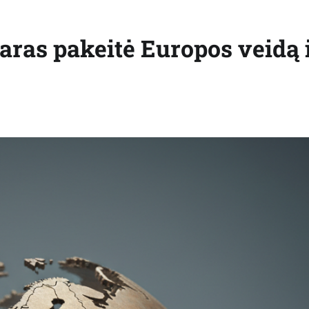
aras pakeitė Europos veidą 