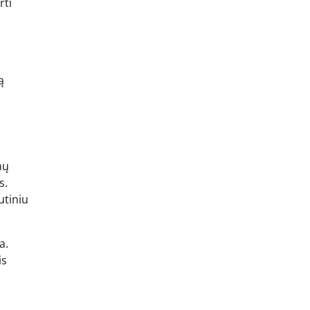
rti
ą
mų
s.
utiniu
a.
is