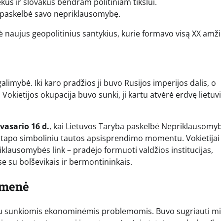
kus ir slovakus bendram politiniam tikslui.
 m. paskelbė savo nepriklausomybę.
ė naujus geopolitinius santykius, kurie formavo visą XX amži
alimybė. Iki karo pradžios ji buvo Rusijos imperijos dalis, o
Vokietijos okupacija buvo sunki, ji kartu atvėrė erdvę lietu
vasario 16 d.
, kai Lietuvos Taryba paskelbė Nepriklausomy
s tapo simboliniu tautos apsisprendimo momentu. Vokietijai
klausomybės link – pradėjo formuoti valdžios institucijas,
 su bolševikais ir bermontininkais.
omenė
ti su sunkiomis ekonominėmis problemomis. Buvo sugriauti mi