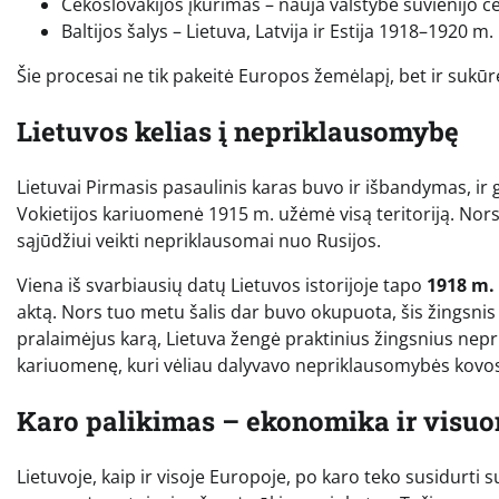
Čekoslovakijos įkūrimas – nauja valstybė suvienijo če
Baltijos šalys – Lietuva, Latvija ir Estija 1918–1920
Šie procesai ne tik pakeitė Europos žemėlapį, bet ir sukūr
Lietuvos kelias į nepriklausomybę
Lietuvai Pirmasis pasaulinis karas buvo ir išbandymas, ir g
Vokietijos kariuomenė 1915 m. užėmė visą teritoriją. Nors 
sąjūdžiui veikti nepriklausomai nuo Rusijos.
Viena iš svarbiausių datų Lietuvos istorijoje tapo
1918 m. 
aktą. Nors tuo metu šalis dar buvo okupuota, šis žingsni
pralaimėjus karą, Lietuva žengė praktinius žingsnius nepri
kariuomenę, kuri vėliau dalyvavo nepriklausomybės kovose
Karo palikimas – ekonomika ir visu
Lietuvoje, kaip ir visoje Europoje, po karo teko susidur