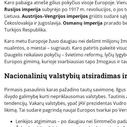
Karo pabaiga atnešė gilius pokyčius visoje Europoje. Vien
Rusijos imperija
subyrėjo po 1917 m. revoliucijos, o jos te
Lietuva.
Austrijos–Vengrijos imperijos
griūtis sudarė sąl
Čekoslovakija ir Jugoslavija.
Osmanų imperija
prarado bev
Turkijos Respublika.
Karo metu Europoje žuvo daugiau nei dešimt milijonų žmo
nualintos, o miestai – sugriauti. Karo patirtis pakeitė vis
Daugelis reikalavo pokyčių – švietimo reformų, lyčių lygy
Europos gimimą, kurioje svarbiausias tapo žmogaus ir taut
Nacionalinių valstybių atsiradimas i
Pirmasis pasaulinis karas pažadino tautų savimonę. Ilgus
išvydo galimybę kurti nepriklausomas valstybes. Tautinis
tendencijų. Vakarų valstybės, ypač JAV prezidentas Vudro V
likimą. Tai sudarė pagrindą naujai Europos tvarkai po Vers
Lenkijos atgimimas – po daugiau nei šimtmečio pada