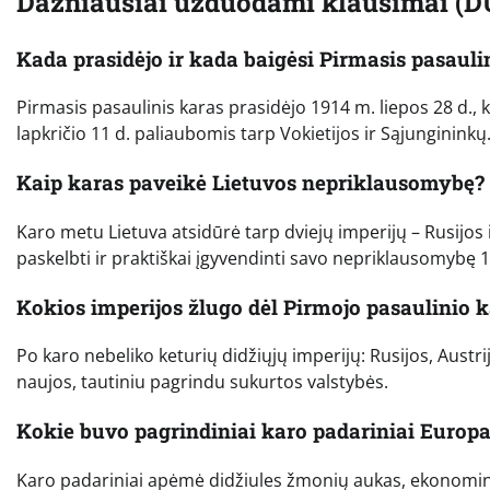
Dažniausiai užduodami klausimai (D
Kada prasidėjo ir kada baigėsi Pirmasis pasauli
Pirmasis pasaulinis karas prasidėjo 1914 m. liepos 28 d., k
lapkričio 11 d. paliaubomis tarp Vokietijos ir Sąjungininkų
Kaip karas paveikė Lietuvos nepriklausomybę?
Karo metu Lietuva atsidūrė tarp dviejų imperijų – Rusijos 
paskelbti ir praktiškai įgyvendinti savo nepriklausomybę 
Kokios imperijos žlugo dėl Pirmojo pasaulinio 
Po karo nebeliko keturių didžiųjų imperijų: Rusijos, Austri
naujos, tautiniu pagrindu sukurtos valstybės.
Kokie buvo pagrindiniai karo padariniai Europa
Karo padariniai apėmė didžiules žmonių aukas, ekonominę s