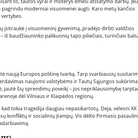
sant to, tautos vyrai ir moterys ėmėsi atstatymo darbų. Įku
tapo pagrindu moderniai visuomenei augti. Karo metų kančios
 vertybes.
 įsitraukė į visuomeninį gyvenimą, pradėjo dirbti valdžios
 – iš baudžiauninko palikuonių tapo piliečiais, turinčiais bals
atė naują Europos politinę tvarką. Tarp svarbiausių susitari
 perdavimas naujoms valstybėms ir Tautų Sąjungos sukūrima
vė, jautė šių sprendimų poveikį – jos nepriklausomybę tarpta
arenoje dėl Vilniaus ir Klaipėdos regionų.
 kad tokia tragedija daugiau nepasikartotų. Deja, vėlesni XX 
ų konfliktų ir socialinių įtampų. Vis dėlto Pirmasis pasaulin
radarbiavimą.