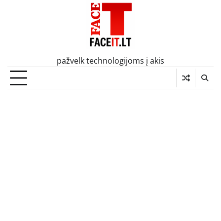
Skip
to
content
pažvelk technologijoms į akis