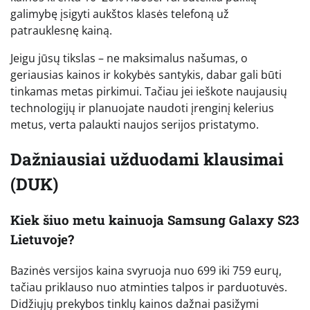
galimybę įsigyti aukštos klasės telefoną už
patrauklesnę kainą.
Jeigu jūsų tikslas – ne maksimalus našumas, o
geriausias kainos ir kokybės santykis, dabar gali būti
tinkamas metas pirkimui. Tačiau jei ieškote naujausių
technologijų ir planuojate naudoti įrenginį kelerius
metus, verta palaukti naujos serijos pristatymo.
Dažniausiai užduodami klausimai
(DUK)
Kiek šiuo metu kainuoja Samsung Galaxy S23
Lietuvoje?
Bazinės versijos kaina svyruoja nuo 699 iki 759 eurų,
tačiau priklauso nuo atminties talpos ir parduotuvės.
Didžiųjų prekybos tinklų kainos dažnai pasižymi