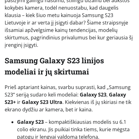
pasižymi galingu našumu, stilingu dizainu bei aukštos
kokybės kamera, todėl nenuostabu, kad daugelis
klausia – kiek šiuo metu kainuoja Samsung S23
Lietuvoje ir ar verta jį įsigyti dabar? Šiame straipsnyje
išsamiai apžvelgsime kainų tendencijas, modelių
skirtumus, pagrindinius privalumus bei kur geriausia šį
įrenginį įsigyti.
Samsung Galaxy S23 linijos
modeliai ir jų skirtumai
Prieš aptariant kainas, svarbu suprasti, kad „Samsung
S23“ seriją sudaro keli modeliai:
Galaxy S23
,
Galaxy
S23+
ir
Galaxy S23 Ultra
. Kiekvienas iš jų skiriasi ne tik
ekrano dydžiu ar kamera, bet ir kaina.
Galaxy S23
– kompaktiškiausias modelis su 6.1
colio ekranu. Jis puikiai tinka tiems, kurie mėgsta
patogų ir lengvai valdomą telefoną.