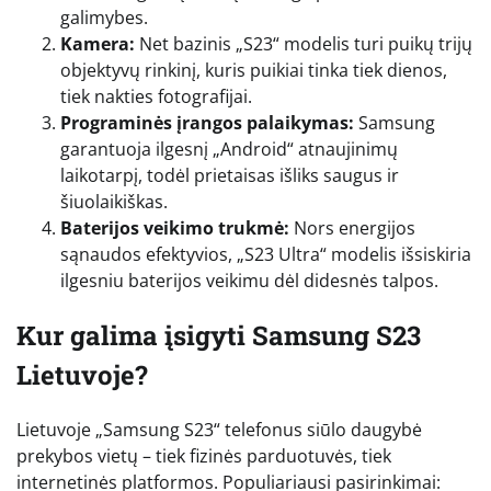
galimybes.
Kamera:
Net bazinis „S23“ modelis turi puikų trijų
objektyvų rinkinį, kuris puikiai tinka tiek dienos,
tiek nakties fotografijai.
Programinės įrangos palaikymas:
Samsung
garantuoja ilgesnį „Android“ atnaujinimų
laikotarpį, todėl prietaisas išliks saugus ir
šiuolaikiškas.
Baterijos veikimo trukmė:
Nors energijos
sąnaudos efektyvios, „S23 Ultra“ modelis išsiskiria
ilgesniu baterijos veikimu dėl didesnės talpos.
Kur galima įsigyti Samsung S23
Lietuvoje?
Lietuvoje „Samsung S23“ telefonus siūlo daugybė
prekybos vietų – tiek fizinės parduotuvės, tiek
internetinės platformos. Populiariausi pasirinkimai: