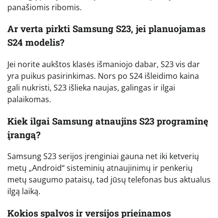
panašiomis ribomis.
Ar verta pirkti Samsung S23, jei planuojamas
S24 modelis?
Jei norite aukštos klasės išmaniojo dabar, S23 vis dar
yra puikus pasirinkimas. Nors po S24 išleidimo kaina
gali nukristi, S23 išlieka naujas, galingas ir ilgai
palaikomas.
Kiek ilgai Samsung atnaujins S23 programinę
įrangą?
Samsung S23 serijos įrenginiai gauna net iki ketverių
metų „Android“ sisteminių atnaujinimų ir penkerių
metų saugumo pataisų, tad jūsų telefonas bus aktualus
ilgą laiką.
Kokios spalvos ir versijos prieinamos