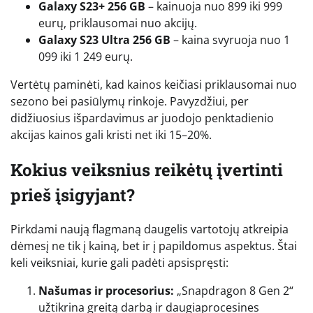
Galaxy S23+ 256 GB
– kainuoja nuo 899 iki 999
eurų, priklausomai nuo akcijų.
Galaxy S23 Ultra 256 GB
– kaina svyruoja nuo 1
099 iki 1 249 eurų.
Vertėtų paminėti, kad kainos keičiasi priklausomai nuo
sezono bei pasiūlymų rinkoje. Pavyzdžiui, per
didžiuosius išpardavimus ar juodojo penktadienio
akcijas kainos gali kristi net iki 15–20%.
Kokius veiksnius reikėtų įvertinti
prieš įsigyjant?
Pirkdami naują flagmaną daugelis vartotojų atkreipia
dėmesį ne tik į kainą, bet ir į papildomus aspektus. Štai
keli veiksniai, kurie gali padėti apsispręsti:
Našumas ir procesorius:
„Snapdragon 8 Gen 2“
užtikrina greitą darbą ir daugiaprocesines