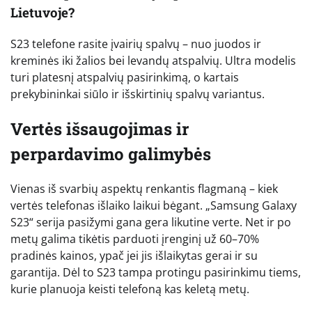
Lietuvoje?
S23 telefone rasite įvairių spalvų – nuo juodos ir
kreminės iki žalios bei levandų atspalvių. Ultra modelis
turi platesnį atspalvių pasirinkimą, o kartais
prekybininkai siūlo ir išskirtinių spalvų variantus.
Vertės išsaugojimas ir
perpardavimo galimybės
Vienas iš svarbių aspektų renkantis flagmaną – kiek
vertės telefonas išlaiko laikui bėgant. „Samsung Galaxy
S23“ serija pasižymi gana gera likutine verte. Net ir po
metų galima tikėtis parduoti įrenginį už 60–70%
pradinės kainos, ypač jei jis išlaikytas gerai ir su
garantija. Dėl to S23 tampa protingu pasirinkimu tiems,
kurie planuoja keisti telefoną kas keletą metų.