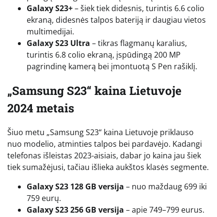
Galaxy S23+
– šiek tiek didesnis, turintis 6.6 colio
ekraną, didesnės talpos bateriją ir daugiau vietos
multimedijai.
Galaxy S23 Ultra
– tikras flagmanų karalius,
turintis 6.8 colio ekraną, įspūdingą 200 MP
pagrindinę kamerą bei įmontuotą S Pen rašiklį.
„Samsung S23“ kaina Lietuvoje
2024 metais
Šiuo metu „Samsung S23“ kaina Lietuvoje priklauso
nuo modelio, atminties talpos bei pardavėjo. Kadangi
telefonas išleistas 2023-aisiais, dabar jo kaina jau šiek
tiek sumažėjusi, tačiau išlieka aukštos klasės segmente.
Galaxy S23 128 GB versija
– nuo maždaug 699 iki
759 eurų.
Galaxy S23 256 GB versija
– apie 749–799 eurus.