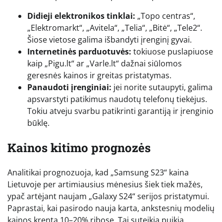
Didieji elektronikos tinklai:
„Topo centras“,
„Elektromarkt“, „Avitela“, „Telia“, „Bitė“, „Tele2“.
Šiose vietose galima išbandyti įrenginį gyvai.
Internetinės parduotuvės:
tokiuose puslapiuose
kaip „Pigu.lt“ ar „Varle.lt“ dažnai siūlomos
geresnės kainos ir greitas pristatymas.
Panaudoti įrenginiai:
jei norite sutaupyti, galima
apsvarstyti patikimus naudotų telefonų tiekėjus.
Tokiu atveju svarbu patikrinti garantiją ir įrenginio
būklę.
Kainos kitimo prognozės
Analitikai prognozuoja, kad „Samsung S23“ kaina
Lietuvoje per artimiausius mėnesius šiek tiek mažės,
ypač artėjant naujam „Galaxy S24“ serijos pristatymui.
Paprastai, kai pasirodo nauja karta, ankstesnių modelių
kainos krenta 10–20% ribose. Tai suteikia puikią