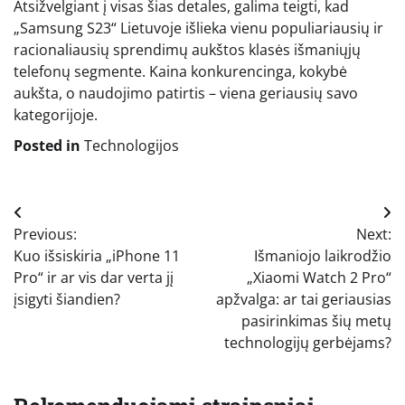
Atsižvelgiant į visas šias detales, galima teigti, kad
„Samsung S23“ Lietuvoje išlieka vienu populiariausių ir
racionaliausių sprendimų aukštos klasės išmaniųjų
telefonų segmente. Kaina konkurencinga, kokybė
aukšta, o naudojimo patirtis – viena geriausių savo
kategorijoje.
Posted in
Technologijos
Navigacija
Previous:
Next:
tarp
Kuo išsiskiria „iPhone 11
Išmaniojo laikrodžio
įrašų
Pro“ ir ar vis dar verta jį
„Xiaomi Watch 2 Pro“
įsigyti šiandien?
apžvalga: ar tai geriausias
pasirinkimas šių metų
technologijų gerbėjams?