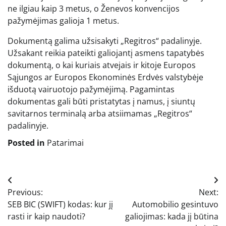
ne ilgiau kaip 3 metus, o Ženevos konvencijos
pažymėjimas galioja 1 metus.
Dokumentą galima užsisakyti „Regitros“ padalinyje.
Užsakant reikia pateikti galiojantį asmens tapatybės
dokumentą, o kai kuriais atvejais ir kitoje Europos
Sąjungos ar Europos Ekonominės Erdvės valstybėje
išduotą vairuotojo pažymėjimą. Pagamintas
dokumentas gali būti pristatytas į namus, į siuntų
savitarnos terminalą arba atsiimamas „Regitros“
padalinyje.
Posted in
Patarimai
Navigacija
Previous:
Next:
tarp
SEB BIC (SWIFT) kodas: kur jį
Automobilio gesintuvo
įrašų
rasti ir kaip naudoti?
galiojimas: kada jį būtina