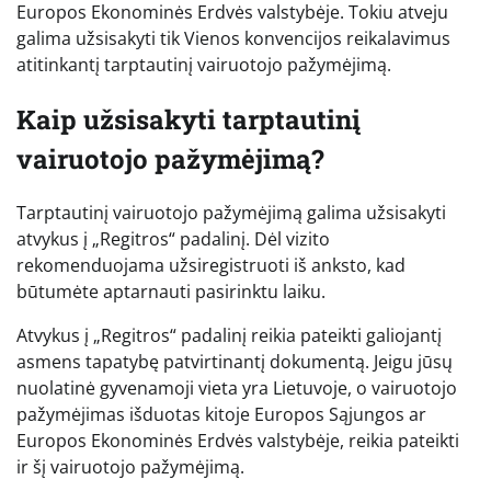
Europos Ekonominės Erdvės valstybėje. Tokiu atveju
galima užsisakyti tik Vienos konvencijos reikalavimus
atitinkantį tarptautinį vairuotojo pažymėjimą.
Kaip užsisakyti tarptautinį
vairuotojo pažymėjimą?
Tarptautinį vairuotojo pažymėjimą galima užsisakyti
atvykus į „Regitros“ padalinį. Dėl vizito
rekomenduojama užsiregistruoti iš anksto, kad
būtumėte aptarnauti pasirinktu laiku.
Atvykus į „Regitros“ padalinį reikia pateikti galiojantį
asmens tapatybę patvirtinantį dokumentą. Jeigu jūsų
nuolatinė gyvenamoji vieta yra Lietuvoje, o vairuotojo
pažymėjimas išduotas kitoje Europos Sąjungos ar
Europos Ekonominės Erdvės valstybėje, reikia pateikti
ir šį vairuotojo pažymėjimą.