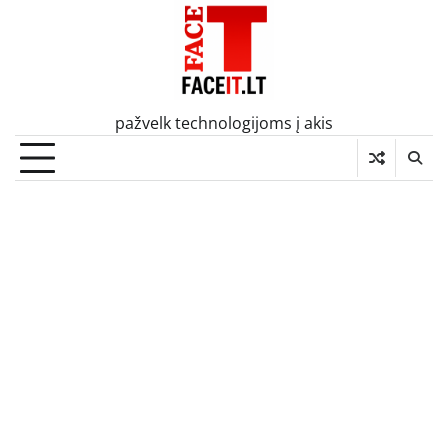
Skip
to
content
pažvelk technologijoms į akis