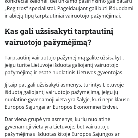
konkrečiai kelionei, dėl tinkamo pasirinkimo gali patarti
„Regitros“ specialistai. Pageidaujant gali būti išduodami
ir abiejų tipų tarptautiniai vairuotojo pažymėjimai.
Kas gali užsisakyti tarptautinį
vairuotojo pažymėjimą?
Tarptautinį vairuotojo pažymėjimą galite užsisakyti,
jeigu turite Lietuvoje išduotą galiojantį vairuotojo
pažymėjimą ir esate nuolatinis Lietuvos gyventojas.
Jį taip pat gali užsisakyti asmenys, turintys Lietuvoje
išduotą galiojantį vairuotojo pažymėjimą, jeigu jų
nuolatinė gyvenamoji vieta yra šalyje, kuri nepriklauso
Europos Sąjungai ar Europos Ekonominei Erdvei.
Dar viena grupė yra asmenys, kurių nuolatinė
gyvenamoji vieta yra Lietuvoje, bet vairuotojo
pažymėjimas išduotas kitoje Europos Sąjungos ar