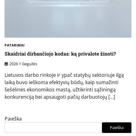
PATARIMAI
Skaidriai dirbančiojo kodas: ką privalote žinoti?
2026 1 Gegužės
Lietuvos darbo rinkoje ir ypač statybų sektoriuje ilgą
laiką buvo ieškoma efektyvių būdų, kaip sumažinti
šešėlinės ekonomikos mastą, užtikrinti sąžiningą
konkurenciją bei apsaugoti pačių darbuotojų […]
Paieška
Paieška