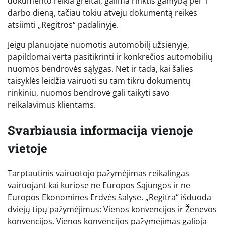
dokumento reikia greitai, galima rinktis gamybą per 1
darbo dieną, tačiau tokiu atveju dokumentą reikės
atsiimti „Regitros“ padalinyje.
Jeigu planuojate nuomotis automobilį užsienyje,
papildomai verta pasitikrinti ir konkrečios automobilių
nuomos bendrovės sąlygas. Net ir tada, kai šalies
taisyklės leidžia vairuoti su tam tikru dokumentų
rinkiniu, nuomos bendrovė gali taikyti savo
reikalavimus klientams.
Svarbiausia informacija vienoje
vietoje
Tarptautinis vairuotojo pažymėjimas reikalingas
vairuojant kai kuriose ne Europos Sąjungos ir ne
Europos Ekonominės Erdvės šalyse. „Regitra“ išduoda
dviejų tipų pažymėjimus: Vienos konvencijos ir Ženevos
konvencijos. Vienos konvencijos pažymėjimas galioja