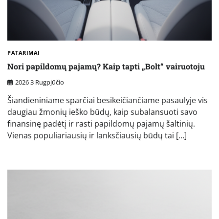
PATARIMAI
Nori papildomų pajamų? Kaip tapti „Bolt“ vairuotoju
2026 3 Rugpjūčio
Šiandieniniame sparčiai besikeičiančiame pasaulyje vis
daugiau žmonių ieško būdų, kaip subalansuoti savo
finansinę padėtį ir rasti papildomų pajamų šaltinių.
Vienas populiariausių ir lanksčiausių būdų tai […]