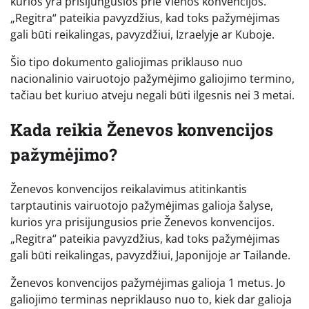
kurios yra prisijungusios prie Vienos konvencijos.
„Regitra“ pateikia pavyzdžius, kad toks pažymėjimas
gali būti reikalingas, pavyzdžiui, Izraelyje ar Kuboje.
Šio tipo dokumento galiojimas priklauso nuo
nacionalinio vairuotojo pažymėjimo galiojimo termino,
tačiau bet kuriuo atveju negali būti ilgesnis nei 3 metai.
Kada reikia Ženevos konvencijos
pažymėjimo?
Ženevos konvencijos reikalavimus atitinkantis
tarptautinis vairuotojo pažymėjimas galioja šalyse,
kurios yra prisijungusios prie Ženevos konvencijos.
„Regitra“ pateikia pavyzdžius, kad toks pažymėjimas
gali būti reikalingas, pavyzdžiui, Japonijoje ar Tailande.
Ženevos konvencijos pažymėjimas galioja 1 metus. Jo
galiojimo terminas nepriklauso nuo to, kiek dar galioja