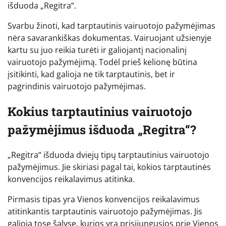
išduoda „Regitra“.
Svarbu žinoti, kad tarptautinis vairuotojo pažymėjimas
nėra savarankiškas dokumentas. Vairuojant užsienyje
kartu su juo reikia turėti ir galiojantį nacionalinį
vairuotojo pažymėjimą. Todėl prieš kelionę būtina
įsitikinti, kad galioja ne tik tarptautinis, bet ir
pagrindinis vairuotojo pažymėjimas.
Kokius tarptautinius vairuotojo
pažymėjimus išduoda „Regitra“?
„Regitra“ išduoda dviejų tipų tarptautinius vairuotojo
pažymėjimus. Jie skiriasi pagal tai, kokios tarptautinės
konvencijos reikalavimus atitinka.
Pirmasis tipas yra Vienos konvencijos reikalavimus
atitinkantis tarptautinis vairuotojo pažymėjimas. Jis
galioja tose šalyse, kurios yra prisijungusios prie Vienos