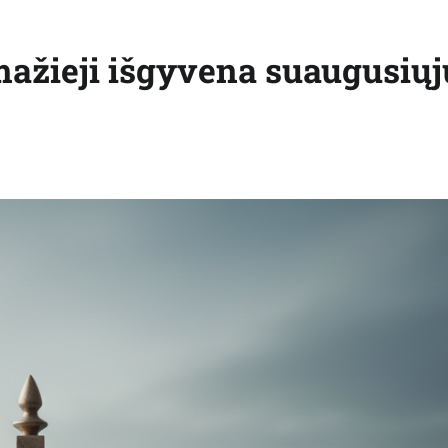
mažieji išgyvena suaugusiųj