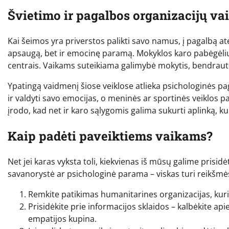
Švietimo ir pagalbos organizacijų v
Kai šeimos yra priverstos palikti savo namus, į pagalbą ate
apsaugą, bet ir emocinę paramą. Mokyklos karo pabėgėlių st
centrais. Vaikams suteikiama galimybė mokytis, bendrauti, 
Ypatingą vaidmenį šiose veiklose atlieka psichologinės p
ir valdyti savo emocijas, o meninės ar sportinės veiklos p
įrodo, kad net ir karo sąlygomis galima sukurti aplinką, kuri
Kaip padėti paveiktiems vaikams?
Net jei karas vyksta toli, kiekvienas iš mūsų galime prisid
savanorystė ar psichologinė parama – viskas turi reikšmės.
Remkite patikimas humanitarines organizacijas, kurios
Prisidėkite prie informacijos sklaidos – kalbėkite ap
empatijos kupina.