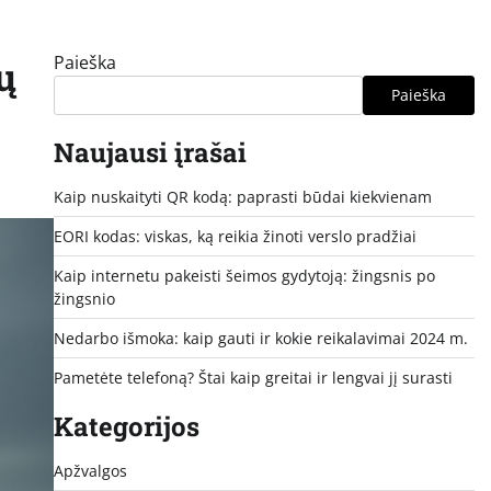
Paieška
ų
Paieška
Naujausi įrašai
Kaip nuskaityti QR kodą: paprasti būdai kiekvienam
EORI kodas: viskas, ką reikia žinoti verslo pradžiai
Kaip internetu pakeisti šeimos gydytoją: žingsnis po
žingsnio
Nedarbo išmoka: kaip gauti ir kokie reikalavimai 2024 m.
Pametėte telefoną? Štai kaip greitai ir lengvai jį surasti
Kategorijos
Apžvalgos