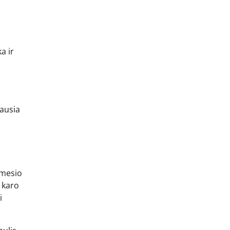
a ir
iausia
ėmesio
 karo
i