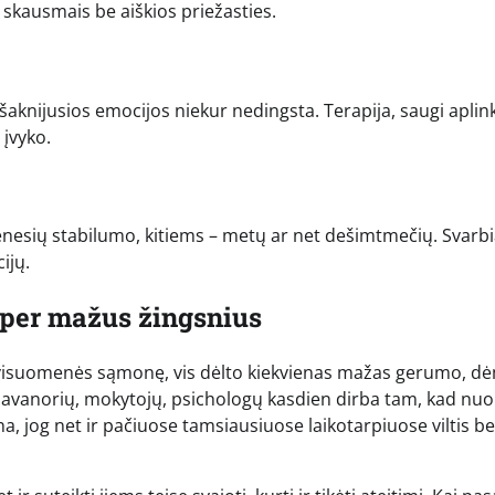
s skausmais be aiškios priežasties.
sišaknijusios emocijos niekur nedingsta. Terapija, saugi aplink
 įvyko.
 mėnesių stabilumo, kitiems – metų ar net dešimtmečių. Svarb
ijų.
s per mažus žingsnius
iek į visuomenės sąmonę, vis dėlto kiekvienas mažas gerumo, d
i savanorių, mokytojų, psichologų kasdien dirba tam, kad nuo
a, jog net ir pačiuose tamsiausiuose laikotarpiuose viltis be