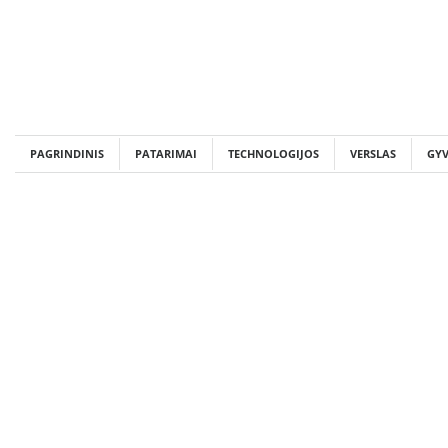
Skip
to
content
PAGRINDINIS
PATARIMAI
TECHNOLOGIJOS
VERSLAS
GY