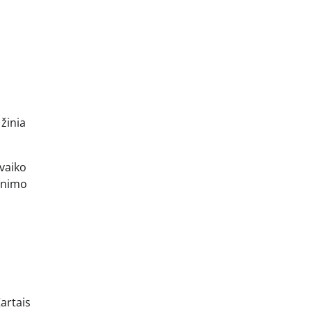
 žinia
 vaiko
venimo
Kartais