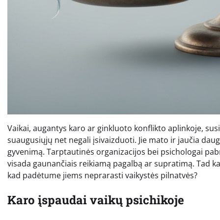
Vaikai, augantys karo ar ginkluoto konflikto aplinkoje, susid
suaugusiųjų net negali įsivaizduoti. Jie mato ir jaučia daug
gyvenimą. Tarptautinės organizacijos bei psichologai pabrė
visada gaunančiais reikiamą pagalbą ar supratimą. Tad kai
kad padėtume jiems neprarasti vaikystės pilnatvės?
Karo įspaudai vaikų psichikoje