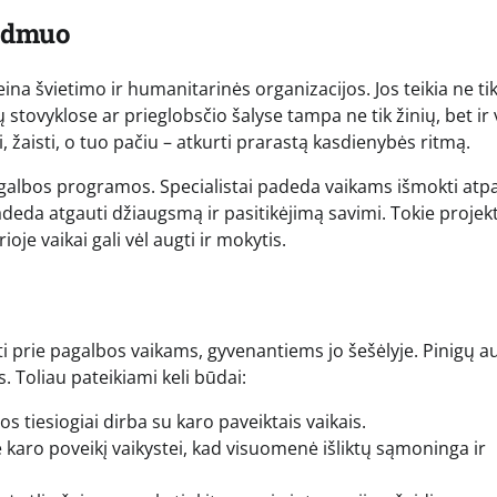
aidmuo
ina švietimo ir humanitarinės organizacijos. Jos teikia ne tik
ovyklose ar prieglobsčio šalyse tampa ne tik žinių, bet ir v
žaisti, o tuo pačiu – atkurti prarastą kasdienybės ritmą.
agalbos programos. Specialistai padeda vaikams išmokti atpa
adeda atgauti džiaugsmą ir pasitikėjimą savimi. Tokie projek
oje vaikai gali vėl augti ir mokytis.
ėti prie pagalbos vaikams, gyvenantiems jo šešėlyje. Pinigų a
 Toliau pateikiami keli būdai:
 tiesiogiai dirba su karo paveiktais vaikais.
ie karo poveikį vaikystei, kad visuomenė išliktų sąmoninga ir