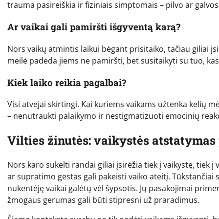
trauma pasireiškia ir fiziniais simptomais – pilvo ar galvo
Ar vaikai gali pamiršti išgyventą karą?
Nors vaikų atmintis laikui bėgant prisitaiko, tačiau giliai į
meilė padeda jiems ne pamiršti, bet susitaikyti su tuo, kas
Kiek laiko reikia pagalbai?
Visi atvejai skirtingi. Kai kuriems vaikams užtenka kelių
– nenutraukti palaikymo ir nestigmatizuoti emocinių reakc
Vilties žinutės: vaikystės atstatyma
Nors karo sukelti randai giliai įsirėžia tiek į vaikystę, t
ar supratimo gestas gali pakeisti vaiko ateitį. Tūkstančia
nukentėję vaikai galėtų vėl šypsotis. Jų pasakojimai primen
žmogaus gerumas gali būti stipresni už praradimus.