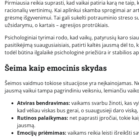
Pirmiausia reikia suprasti, kad vaikai patiria karą ne taip
racionalių vertinimų. Kai aplinkui skamba sprogimai ar arti
grėsmę išgyvenimui. Tai gali sukelti potrauminio streso s
užsidarymu, o kartais – agresijos protrūkiais.
Psichologiniai tyrimai rodo, kad vaikų, patyrusių karo siaub
pasitikėjimą suaugusiaisiais, patirti kaltės jausmą dėl to, k
todėl būtina ilgalaikė psichologinė priežiūra ir stabilios a
Šeima kaip emocinis skydas
Šeimos vaidmuo tokiose situacijose yra neįkainojamas. Net
jausmą vaikui tampa pagrindiniu veiksniu, lemiančiu vaiko
Atviras bendravimas:
vaikams svarbu žinoti, kas vyk
kad vėliau viskas bus gerai, o suaugusieji daro viską
Rutinos palaikymas:
net paprasti įpročiai, tokie k
jausmą.
Emocijų priėmimas:
vaikams reikia leisti išreikšti 