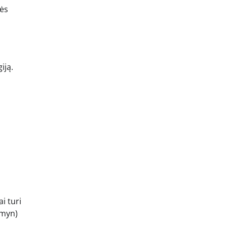
nės
iją.
i turi
emyn)