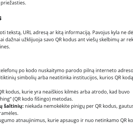
priežasties.
s
i tekstą, URL adresą ar kitą informaciją. Pavojus kyla ne dė
liai dažnai užklijuoja savo QR kodus ant viešų skelbimų ar re
ines.
lefonų po kodo nuskaitymo parodo pilną interneto adres
sitiktinių simbolių arba neatitinka institucijos, kurios QR kod
R kodus, kurie yra neaiškios kilmės arba atrodo, kad buvo
ishing“ (QR kodo fišingo) metodas.
 šaltinių:
niekada nemokėkite pinigų per QR kodus, gautus
ramėles.
augumo atnaujinimus, kurie apsaugo ir nuo netinkamo QR k