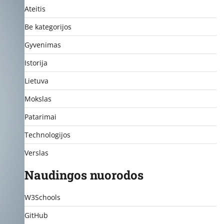
Ateitis
Be kategorijos
Gyvenimas
Istorija
Lietuva
Mokslas
Patarimai
Technologijos
Verslas
Naudingos nuorodos
W3Schools
GitHub