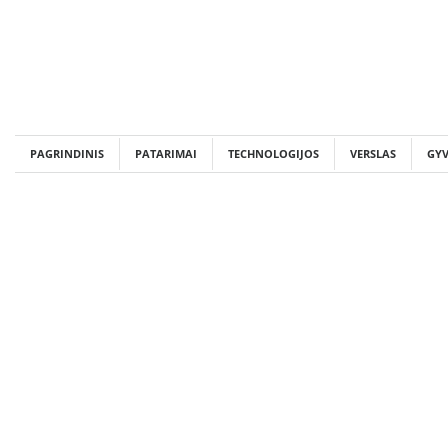
Skip
to
content
PAGRINDINIS
PATARIMAI
TECHNOLOGIJOS
VERSLAS
GY