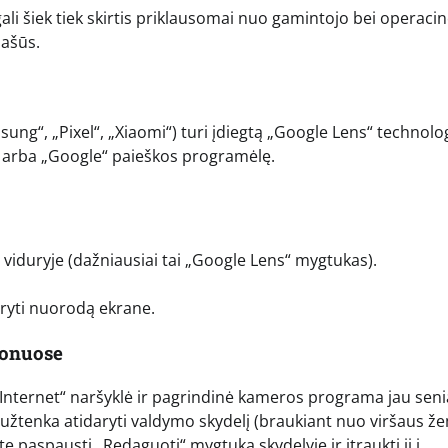
gali šiek tiek skirtis priklausomai nuo gamintojo bei operaci
našūs.
ng“, „Pixel“, „Xiaomi“) turi įdiegtą „Google Lens“ technolog
erą arba „Google“ paieškos programėlę.
 viduryje (dažniausiai tai „Google Lens“ mygtukas).
aryti nuorodą ekrane.
fonuose
nternet“ naršyklė ir pagrindinė kameros programa jau senia
užtenka atidaryti valdymo skydelį (braukiant nuo viršaus ž
ite paspausti „Redaguoti“ mygtuką skydelyje ir įtraukti jį į