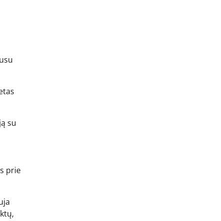
ausu
etas
ją su
s prie
uja
ktų,