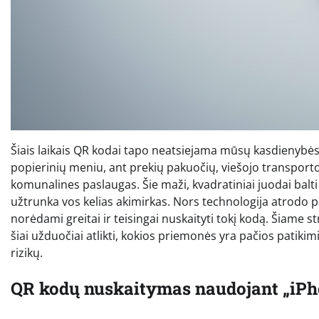
Šiais laikais QR kodai tapo neatsiejama mūsų kasdienybės 
popierinių meniu, ant prekių pakuočių, viešojo transporto s
komunalines paslaugas. Šie maži, kvadratiniai juodai balti r
užtrunka vos kelias akimirkas. Nors technologija atrodo
norėdami greitai ir teisingai nuskaityti tokį kodą. Šiame s
šiai užduočiai atlikti, kokios priemonės yra pačios patikim
rizikų.
QR kodų nuskaitymas naudojant „iPh