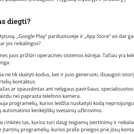
as diegti?
tytuvą, „Google Play“ parduotuvėje ir „App Store“ vis dar g
ar jos reikalingos?
nes juos prižiūri operacinės sistemos kūrėjai. Tačiau yra kel
inga:
 ne tik skaityti kodus, bet ir juos generuoti, išsaugoti istori
rtelių kontaktus.
mažas ar spausdintas ant nelygaus paviršiaus, specializuotos
vaizdu nei paprasta telefono kamera.
auja programėlių, kurios leidžia nuskaityti kodą neprisijungu
tų automatinio kenkėjiškų svetainių užkrovimo.
 rinkitės tas, kurios turi daug teigiamų įvertinimų ir reikala
e įtartinų programėlių, kurios prašo prieigos prie jūsų konta