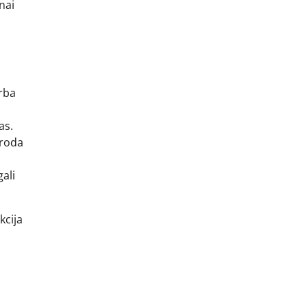
nai
arba
as.
oroda
ali
kcija