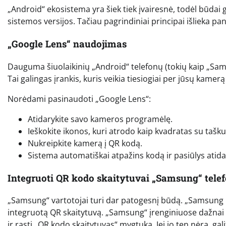
„Android“ ekosistema yra šiek tiek įvairesnė, todėl būdai 
sistemos versijos. Tačiau pagrindiniai principai išlieka pa
„Google Lens“ naudojimas
Dauguma šiuolaikinių „Android“ telefonų (tokių kaip „Samsu
Tai galingas įrankis, kuris veikia tiesiogiai per jūsų kam
Norėdami pasinaudoti „Google Lens“:
Atidarykite savo kameros programėlę.
Ieškokite ikonos, kuri atrodo kaip kvadratas su tašku
Nukreipkite kamerą į QR kodą.
Sistema automatiškai atpažins kodą ir pasiūlys atid
Integruoti QR kodo skaitytuvai „Samsung“ tele
„Samsung“ vartotojai turi dar patogesnį būdą. „Samsung I
integruotą QR skaitytuvą. „Samsung“ įrenginiuose dažnai 
ir rasti „QR kodo skaitytuvas“ mygtuką. Jei jo ten nėra, gal