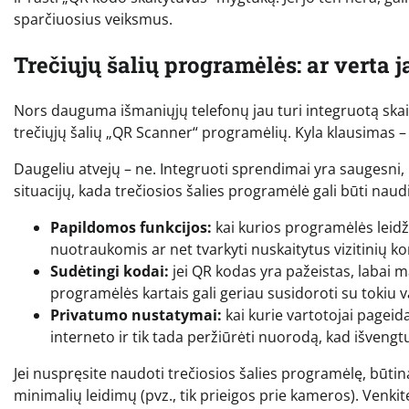
sparčiuosius veiksmus.
Trečiųjų šalių programėlės: ar verta j
Nors dauguma išmaniųjų telefonų jau turi integruotą skai
trečiųjų šalių „QR Scanner“ programėlių. Kyla klausimas – 
Daugeliu atvejų – ne. Integruoti sprendimai yra saugesni, 
situacijų, kada trečiosios šalies programėlė gali būti naud
Papildomos funkcijos:
kai kurios programėlės leidžia
nuotraukomis ar net tvarkyti nuskaitytus vizitinių ko
Sudėtingi kodai:
jei QR kodas yra pažeistas, labai 
programėlės kartais gali geriau susidoroti su tokiu 
Privatumo nustatymai:
kai kurie vartotojai pageid
interneto ir tik tada peržiūrėti nuorodą, kad išveng
Jei nuspręsite naudoti trečiosios šalies programėlę, būtinai
minimalių leidimų (pvz., tik prieigos prie kameros). Venkit