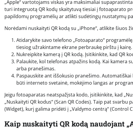
„Apple“ vartotojams viskas yra maksimaliai supaprastinta.
turi integruotą QR kodų skaitytuvą tiesiai į fotoaparato pro
papildomų programėlių ar atlikti sudėtingų nustatymų pa
Norėdami nuskaityti QR kodą su „iPhone“, atlikite šiuos ž
Atidarykite savo telefono „Fotoaparato“ programėlę.
tiesiog užrakintame ekrane perbraukę pirštu į kairę.
Nukreipkite kamerą į QR kodą. Įsitikinkite, kad QR 
Palaukite, kol telefonas atpažins kodą. Kai kamera 
arba pranešimas.
Paspauskite ant iššokusio pranešimo. Automatiškai b
būti interneto svetainė, mokėjimo langas ar progra
Jeigu fotoaparatas neatspažįsta kodo, įsitikinkite, kad „N
„Nuskaityti QR kodus“ (Scan QR Codes). Taip pat svarbu pam
(Widget), kurį galima pridėti į „Valdymo centrą“ (Control
Kaip nuskaityti QR kodą naudojant „A