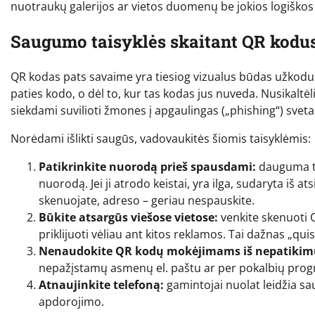
nuotraukų galerijos ar vietos duomenų be jokios logiškos 
Saugumo taisyklės skaitant QR kodu
QR kodas pats savaime yra tiesiog vizualus būdas užkoduot
paties kodo, o dėl to, kur tas kodas jus nuveda. Nusikaltė
siekdami suvilioti žmones į apgaulingas („phishing“) sveta
Norėdami išlikti saugūs, vadovaukitės šiomis taisyklėmis:
Patikrinkite nuorodą prieš spausdami:
dauguma te
nuorodą. Jei ji atrodo keistai, yra ilga, sudaryta iš at
skenuojate, adreso – geriau nespauskite.
Būkite atsargūs viešose vietose:
venkite skenuoti Q
priklijuoti vėliau ant kitos reklamos. Tai dažnas „qu
Nenaudokite QR kodų mokėjimams iš nepatikimų
nepažįstamų asmenų el. paštu ar per pokalbių prog
Atnaujinkite telefoną:
gamintojai nuolat leidžia s
apdorojimo.