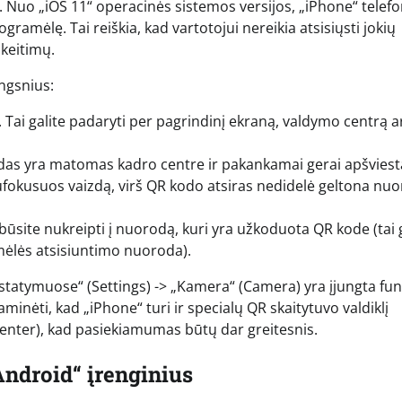
 Nuo „iOS 11“ operacinės sistemos versijos, „iPhone“ telefo
gramėlę. Tai reiškia, kad vartotojui nereikia atsisiųsti jokių
keitimų.
ingsnius:
 Tai galite padaryti per pagrindinį ekraną, valdymo centrą 
kodas yra matomas kadro centre ir pakankamai gerai apšviest
sufokusuos vaizdą, virš QR kodo atsiras nedidelė geltona nu
ūsite nukreipti į nuorodą, kuri yra užkoduota QR kode (tai g
mėlės atsisiuntimo nuoroda).
ustatymuose“ (Settings) -> „Kamera“ (Camera) yra įjungta fun
inėti, kad „iPhone“ turi ir specialų QR skaitytuvo valdiklį
 Center), kad pasiekiamumas būtų dar greitesnis.
ndroid“ įrenginius