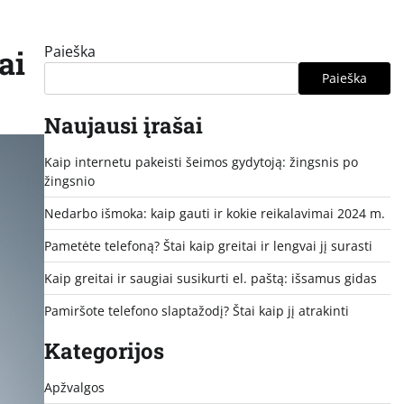
Paieška
ai
Paieška
Naujausi įrašai
Kaip internetu pakeisti šeimos gydytoją: žingsnis po
žingsnio
Nedarbo išmoka: kaip gauti ir kokie reikalavimai 2024 m.
Pametėte telefoną? Štai kaip greitai ir lengvai jį surasti
Kaip greitai ir saugiai susikurti el. paštą: išsamus gidas
Pamiršote telefono slaptažodį? Štai kaip jį atrakinti
Kategorijos
Apžvalgos