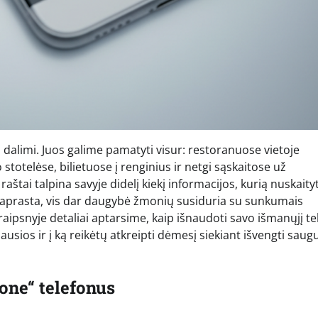
dalimi. Juos galime pamatyti visur: restoranuose vietoje
totelėse, bilietuose į renginius ir netgi sąskaitose už
aštai talpina savyje didelį kiekį informacijos, kurią nuskaityt
 paprasta, vis dar daugybė žmonių susiduria su sunkumais
traipsnyje detaliai aptarsime, kaip išnaudoti savo išmanųjį t
iausios ir į ką reikėtų atkreipti dėmesį siekiant išvengti sau
one“ telefonus