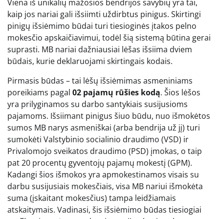
Viena iš unikalių mažosios bendrijos savybių yra tai,
kaip jos nariai gali išsiimti uždirbtus pinigus. Skirtingi
pinigų išsiėmimo būdai turi tiesioginės įtakos pelno
mokesčio apskaičiavimui, todėl šią sistemą būtina gerai
suprasti. MB nariai dažniausiai lėšas išsiima dviem
būdais, kurie deklaruojami skirtingais kodais.
Pirmasis būdas – tai lėšų išsiėmimas asmeniniams
poreikiams pagal
02 pajamų rūšies kodą
. Šios lėšos
yra prilyginamos su darbo santykiais susijusioms
pajamoms. Išsiimant pinigus šiuo būdu, nuo išmokėtos
sumos MB narys asmeniškai (arba bendrija už jį) turi
sumokėti Valstybinio socialinio draudimo (VSD) ir
Privalomojo sveikatos draudimo (PSD) įmokas, o taip
pat 20 procentų gyventojų pajamų mokestį (GPM).
Kadangi šios išmokos yra apmokestinamos visais su
darbu susijusiais mokesčiais, visa MB nariui išmokėta
suma (įskaitant mokesčius) tampa leidžiamais
atskaitymais. Vadinasi, šis išsiėmimo būdas tiesiogiai