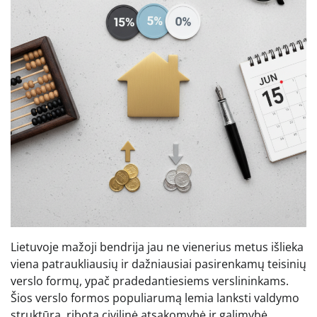
Lietuvoje mažoji bendrija jau ne vienerius metus išlieka
viena patraukliausių ir dažniausiai pasirenkamų teisinių
verslo formų, ypač pradedantiesiems verslininkams.
Šios verslo formos populiarumą lemia lanksti valdymo
struktūra, ribota civilinė atsakomybė ir galimybė