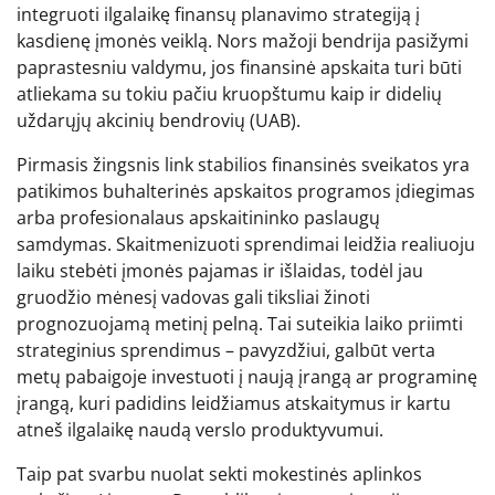
integruoti ilgalaikę finansų planavimo strategiją į
kasdienę įmonės veiklą. Nors mažoji bendrija pasižymi
paprastesniu valdymu, jos finansinė apskaita turi būti
atliekama su tokiu pačiu kruopštumu kaip ir didelių
uždarųjų akcinių bendrovių (UAB).
Pirmasis žingsnis link stabilios finansinės sveikatos yra
patikimos buhalterinės apskaitos programos įdiegimas
arba profesionalaus apskaitininko paslaugų
samdymas. Skaitmenizuoti sprendimai leidžia realiuoju
laiku stebėti įmonės pajamas ir išlaidas, todėl jau
gruodžio mėnesį vadovas gali tiksliai žinoti
prognozuojamą metinį pelną. Tai suteikia laiko priimti
strateginius sprendimus – pavyzdžiui, galbūt verta
metų pabaigoje investuoti į naują įrangą ar programinę
įrangą, kuri padidins leidžiamus atskaitymus ir kartu
atneš ilgalaikę naudą verslo produktyvumui.
Taip pat svarbu nuolat sekti mokestinės aplinkos