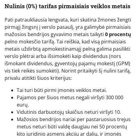
Nulinis (0%) tarifas pirmaisiais veiklos metais
Pati patraukliausia lengvata, kuri skatina žmones žengti
pirmąjį žingsnį į verslo pasaulį, yra galimybė pirmaisiais
mažosios bendrijos gyvavimo metais taikyti
0 procentų
pelno mokesčio tarifą. Tai reiškia, kad visą pirmaisiais
metais uždirbtą apmokestinamąjį pelną galima pasilikti
verslo plėtrai arba išsimokėti kaip dividendus (nors
išmokant dividendus, gyventojų pajamų mokestį (GPM)
vis tiek reikės sumokėti). Norint pritaikyti šį nulini tarifą,
privalu atitikti šiuos kriterijus:
Tai turi būti pirmi įmonės veiklos metai.
Pajamos per šiuos metus negali viršyti 300 000
eurų.
Vidutinis darbuotojų skaičius neturi viršyti 10.
Mažosios bendrijos nariai per pastaruosius trejus
metus neturi būti valdę daugiau nei 50 procentų
kito juridinio asmens akcijų ar dalių, ir įmonės