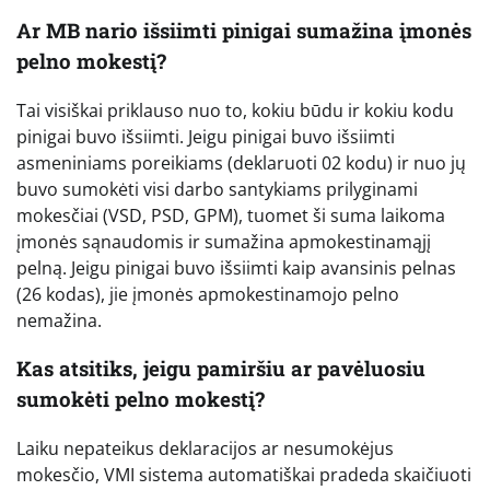
Ar MB nario išsiimti pinigai sumažina įmonės
pelno mokestį?
Tai visiškai priklauso nuo to, kokiu būdu ir kokiu kodu
pinigai buvo išsiimti. Jeigu pinigai buvo išsiimti
asmeniniams poreikiams (deklaruoti 02 kodu) ir nuo jų
buvo sumokėti visi darbo santykiams prilyginami
mokesčiai (VSD, PSD, GPM), tuomet ši suma laikoma
įmonės sąnaudomis ir sumažina apmokestinamąjį
pelną. Jeigu pinigai buvo išsiimti kaip avansinis pelnas
(26 kodas), jie įmonės apmokestinamojo pelno
nemažina.
Kas atsitiks, jeigu pamiršiu ar pavėluosiu
sumokėti pelno mokestį?
Laiku nepateikus deklaracijos ar nesumokėjus
mokesčio, VMI sistema automatiškai pradeda skaičiuoti