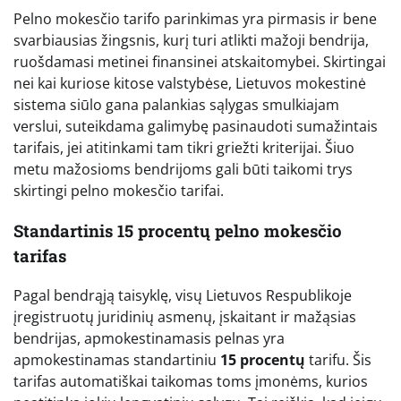
Pelno mokesčio tarifo parinkimas yra pirmasis ir bene
svarbiausias žingsnis, kurį turi atlikti mažoji bendrija,
ruošdamasi metinei finansinei atskaitomybei. Skirtingai
nei kai kuriose kitose valstybėse, Lietuvos mokestinė
sistema siūlo gana palankias sąlygas smulkiajam
verslui, suteikdama galimybę pasinaudoti sumažintais
tarifais, jei atitinkami tam tikri griežti kriterijai. Šiuo
metu mažosioms bendrijoms gali būti taikomi trys
skirtingi pelno mokesčio tarifai.
Standartinis 15 procentų pelno mokesčio
tarifas
Pagal bendrąją taisyklę, visų Lietuvos Respublikoje
įregistruotų juridinių asmenų, įskaitant ir mažąsias
bendrijas, apmokestinamasis pelnas yra
apmokestinamas standartiniu
15 procentų
tarifu. Šis
tarifas automatiškai taikomas toms įmonėms, kurios