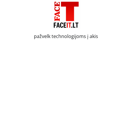
Skip
to
content
pažvelk technologijoms į akis