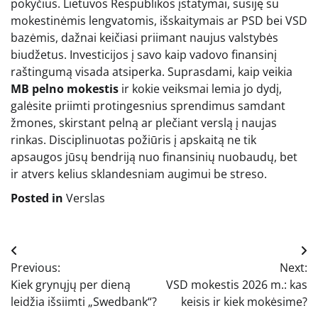
pokyčius. Lietuvos Respublikos įstatymai, susiję su
mokestinėmis lengvatomis, išskaitymais ar PSD bei VSD
bazėmis, dažnai keičiasi priimant naujus valstybės
biudžetus. Investicijos į savo kaip vadovo finansinį
raštingumą visada atsiperka. Suprasdami, kaip veikia
MB pelno mokestis
ir kokie veiksmai lemia jo dydį,
galėsite priimti protingesnius sprendimus samdant
žmones, skirstant pelną ar plečiant verslą į naujas
rinkas. Disciplinuotas požiūris į apskaitą ne tik
apsaugos jūsų bendriją nuo finansinių nuobaudų, bet
ir atvers kelius sklandesniam augimui be streso.
Posted in
Verslas
Navigacija
Previous:
Next:
tarp
Kiek grynųjų per dieną
VSD mokestis 2026 m.: kas
įrašų
leidžia išsiimti „Swedbank“?
keisis ir kiek mokėsime?