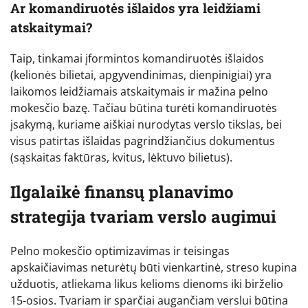
Ar komandiruotės išlaidos yra leidžiami
atskaitymai?
Taip, tinkamai įformintos komandiruotės išlaidos
(kelionės bilietai, apgyvendinimas, dienpinigiai) yra
laikomos leidžiamais atskaitymais ir mažina pelno
mokesčio bazę. Tačiau būtina turėti komandiruotės
įsakymą, kuriame aiškiai nurodytas verslo tikslas, bei
visus patirtas išlaidas pagrindžiančius dokumentus
(sąskaitas faktūras, kvitus, lėktuvo bilietus).
Ilgalaikė finansų planavimo
strategija tvariam verslo augimui
Pelno mokesčio optimizavimas ir teisingas
apskaičiavimas neturėtų būti vienkartinė, streso kupina
užduotis, atliekama likus kelioms dienoms iki birželio
15-osios. Tvariam ir sparčiai augančiam verslui būtina