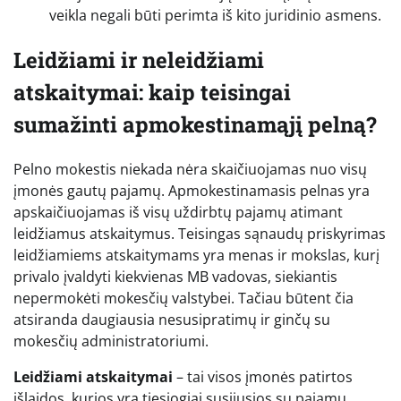
veikla negali būti perimta iš kito juridinio asmens.
Leidžiami ir neleidžiami
atskaitymai: kaip teisingai
sumažinti apmokestinamąjį pelną?
Pelno mokestis niekada nėra skaičiuojamas nuo visų
įmonės gautų pajamų. Apmokestinamasis pelnas yra
apskaičiuojamas iš visų uždirbtų pajamų atimant
leidžiamus atskaitymus. Teisingas sąnaudų priskyrimas
leidžiamiems atskaitymams yra menas ir mokslas, kurį
privalo įvaldyti kiekvienas MB vadovas, siekiantis
nepermokėti mokesčių valstybei. Tačiau būtent čia
atsiranda daugiausia nesusipratimų ir ginčų su
mokesčių administratoriumi.
Leidžiami atskaitymai
– tai visos įmonės patirtos
išlaidos, kurios yra tiesiogiai susijusios su pajamų