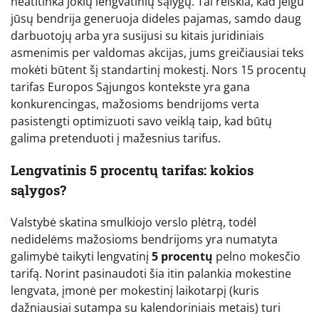
neatitinka jokių lengvatinių sąlygų. Tai reiškia, kad jeigu
jūsų bendrija generuoja dideles pajamas, samdo daug
darbuotojų arba yra susijusi su kitais juridiniais
asmenimis per valdomas akcijas, jums greičiausiai teks
mokėti būtent šį standartinį mokestį. Nors 15 procentų
tarifas Europos Sąjungos kontekste yra gana
konkurencingas, mažosioms bendrijoms verta
pasistengti optimizuoti savo veiklą taip, kad būtų
galima pretenduoti į mažesnius tarifus.
Lengvatinis 5 procentų tarifas: kokios
sąlygos?
Valstybė skatina smulkiojo verslo plėtrą, todėl
nedidelėms mažosioms bendrijoms yra numatyta
galimybė taikyti lengvatinį
5 procentų
pelno mokesčio
tarifą. Norint pasinaudoti šia itin palankia mokestine
lengvata, įmonė per mokestinį laikotarpį (kuris
dažniausiai sutampa su kalendoriniais metais) turi