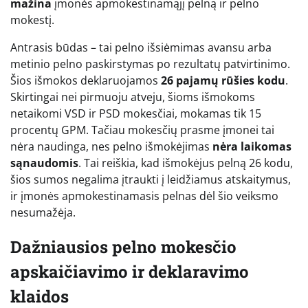
mažina
įmonės apmokestinamąjį pelną ir pelno
mokestį.
Antrasis būdas – tai pelno išsiėmimas avansu arba
metinio pelno paskirstymas po rezultatų patvirtinimo.
Šios išmokos deklaruojamos
26 pajamų rūšies kodu
.
Skirtingai nei pirmuoju atveju, šioms išmokoms
netaikomi VSD ir PSD mokesčiai, mokamas tik 15
procentų GPM. Tačiau mokesčių prasme įmonei tai
nėra naudinga, nes pelno išmokėjimas
nėra laikomas
sąnaudomis
. Tai reiškia, kad išmokėjus pelną 26 kodu,
šios sumos negalima įtraukti į leidžiamus atskaitymus,
ir įmonės apmokestinamasis pelnas dėl šio veiksmo
nesumažėja.
Dažniausios pelno mokesčio
apskaičiavimo ir deklaravimo
klaidos