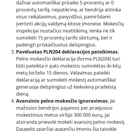
dažnai automatiškai pritaiko 5 procentų ar 0
procentų tarifą, nepatikrinę, ar bendrija atitinka
visus reikalavimus, pavyzdžiui, pamiršdami
įvertinti akcijų valdymą kitose įmonėse. Mokesčių
inspekcijai nustačius neatitikimą, tenka ne tik
sumokėti 15 procentų tarifo skirtumą, bet ir
padengti priskaičiuotus delspinigius.
Pavėluotas PLN204 deklaracijos pateikimas.
Pelno mokesčio deklaracija (forma PLN204) turi
būti pateikta ir pats mokestis sumokėtas iki kitų
metų birželio 15 dienos. Vėlavimas pateikti
deklaraciją ar sumokėti mokestį automatiškai
generuoja delspinigius už kiekvieną pradelstą
dieną.
Avansinio pelno mokesčio ignoravimas.
Jei
mažosios bendrijos pajamos per praėjusius
mokestinius metus viršijo 300 000 eurų, jai
atsiranda prievolė mokėti avansinį pelno mokestį.
Daugelis sparčiai augančių įmonių šią taisyklę