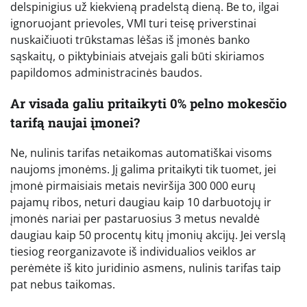
delspinigius už kiekvieną pradelstą dieną. Be to, ilgai
ignoruojant prievoles, VMI turi teisę priverstinai
nuskaičiuoti trūkstamas lėšas iš įmonės banko
sąskaitų, o piktybiniais atvejais gali būti skiriamos
papildomos administracinės baudos.
Ar visada galiu pritaikyti 0% pelno mokesčio
tarifą naujai įmonei?
Ne, nulinis tarifas netaikomas automatiškai visoms
naujoms įmonėms. Jį galima pritaikyti tik tuomet, jei
įmonė pirmaisiais metais neviršija 300 000 eurų
pajamų ribos, neturi daugiau kaip 10 darbuotojų ir
įmonės nariai per pastaruosius 3 metus nevaldė
daugiau kaip 50 procentų kitų įmonių akcijų. Jei verslą
tiesiog reorganizavote iš individualios veiklos ar
perėmėte iš kito juridinio asmens, nulinis tarifas taip
pat nebus taikomas.