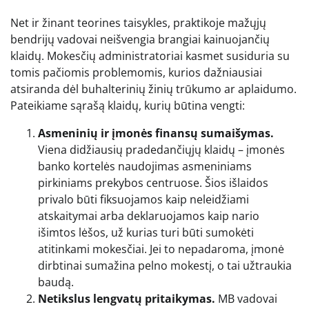
Net ir žinant teorines taisykles, praktikoje mažųjų
bendrijų vadovai neišvengia brangiai kainuojančių
klaidų. Mokesčių administratoriai kasmet susiduria su
tomis pačiomis problemomis, kurios dažniausiai
atsiranda dėl buhalterinių žinių trūkumo ar aplaidumo.
Pateikiame sąrašą klaidų, kurių būtina vengti:
Asmeninių ir įmonės finansų sumaišymas.
Viena didžiausių pradedančiųjų klaidų – įmonės
banko kortelės naudojimas asmeniniams
pirkiniams prekybos centruose. Šios išlaidos
privalo būti fiksuojamos kaip neleidžiami
atskaitymai arba deklaruojamos kaip nario
išimtos lėšos, už kurias turi būti sumokėti
atitinkami mokesčiai. Jei to nepadaroma, įmonė
dirbtinai sumažina pelno mokestį, o tai užtraukia
baudą.
Netikslus lengvatų pritaikymas.
MB vadovai