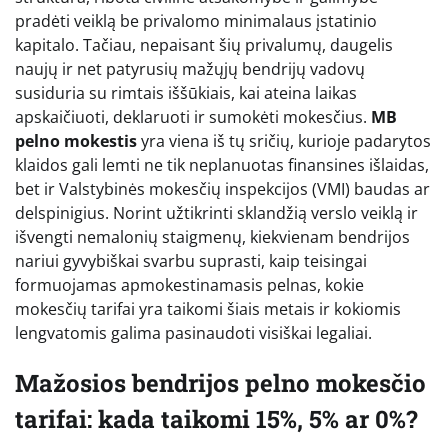
pradėti veiklą be privalomo minimalaus įstatinio
kapitalo. Tačiau, nepaisant šių privalumų, daugelis
naujų ir net patyrusių mažųjų bendrijų vadovų
susiduria su rimtais iššūkiais, kai ateina laikas
apskaičiuoti, deklaruoti ir sumokėti mokesčius.
MB
pelno mokestis
yra viena iš tų sričių, kurioje padarytos
klaidos gali lemti ne tik neplanuotas finansines išlaidas,
bet ir Valstybinės mokesčių inspekcijos (VMI) baudas ar
delspinigius. Norint užtikrinti sklandžią verslo veiklą ir
išvengti nemalonių staigmenų, kiekvienam bendrijos
nariui gyvybiškai svarbu suprasti, kaip teisingai
formuojamas apmokestinamasis pelnas, kokie
mokesčių tarifai yra taikomi šiais metais ir kokiomis
lengvatomis galima pasinaudoti visiškai legaliai.
Mažosios bendrijos pelno mokesčio
tarifai: kada taikomi 15%, 5% ar 0%?