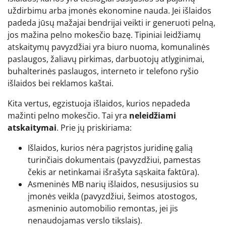
uždirbimu arba įmonės ekonomine nauda. Jei išlaidos
padeda jūsų mažajai bendrijai veikti ir generuoti pelną,
jos mažina pelno mokesčio bazę. Tipiniai leidžiamų
atskaitymų pavyzdžiai yra biuro nuoma, komunalinės
paslaugos, žaliavų pirkimas, darbuotojų atlyginimai,
buhalterinės paslaugos, interneto ir telefono ryšio
išlaidos bei reklamos kaštai.
Kita vertus, egzistuoja išlaidos, kurios nepadeda
mažinti pelno mokesčio. Tai yra
neleidžiami
atskaitymai
. Prie jų priskiriama:
Išlaidos, kurios nėra pagrįstos juridinę galią
turinčiais dokumentais (pavyzdžiui, pamestas
čekis ar netinkamai išrašyta sąskaita faktūra).
Asmeninės MB narių išlaidos, nesusijusios su
įmonės veikla (pavyzdžiui, šeimos atostogos,
asmeninio automobilio remontas, jei jis
nenaudojamas verslo tikslais).