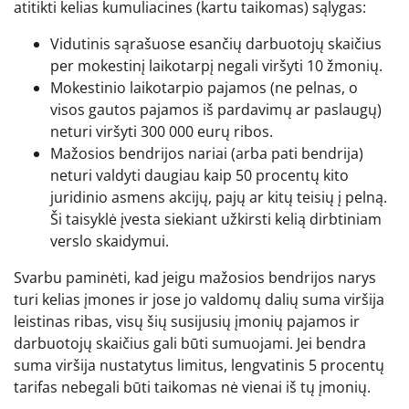
atitikti kelias kumuliacines (kartu taikomas) sąlygas:
Vidutinis sąrašuose esančių darbuotojų skaičius
per mokestinį laikotarpį negali viršyti 10 žmonių.
Mokestinio laikotarpio pajamos (ne pelnas, o
visos gautos pajamos iš pardavimų ar paslaugų)
neturi viršyti 300 000 eurų ribos.
Mažosios bendrijos nariai (arba pati bendrija)
neturi valdyti daugiau kaip 50 procentų kito
juridinio asmens akcijų, pajų ar kitų teisių į pelną.
Ši taisyklė įvesta siekiant užkirsti kelią dirbtiniam
verslo skaidymui.
Svarbu paminėti, kad jeigu mažosios bendrijos narys
turi kelias įmones ir jose jo valdomų dalių suma viršija
leistinas ribas, visų šių susijusių įmonių pajamos ir
darbuotojų skaičius gali būti sumuojami. Jei bendra
suma viršija nustatytus limitus, lengvatinis 5 procentų
tarifas nebegali būti taikomas nė vienai iš tų įmonių.