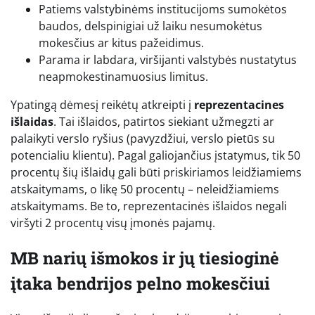
Patiems valstybinėms institucijoms sumokėtos
baudos, delspinigiai už laiku nesumokėtus
mokesčius ar kitus pažeidimus.
Parama ir labdara, viršijanti valstybės nustatytus
neapmokestinamuosius limitus.
Ypatingą dėmesį reikėtų atkreipti į
reprezentacines
išlaidas
. Tai išlaidos, patirtos siekiant užmegzti ar
palaikyti verslo ryšius (pavyzdžiui, verslo pietūs su
potencialiu klientu). Pagal galiojančius įstatymus, tik 50
procentų šių išlaidų gali būti priskiriamos leidžiamiems
atskaitymams, o likę 50 procentų – neleidžiamiems
atskaitymams. Be to, reprezentacinės išlaidos negali
viršyti 2 procentų visų įmonės pajamų.
MB narių išmokos ir jų tiesioginė
įtaka bendrijos pelno mokesčiui